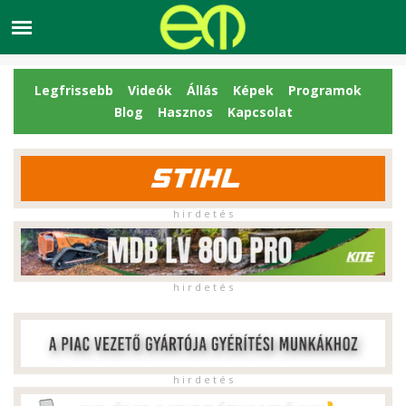
Legfrissebb
Videók
Állás
Képek
Programok
Blog
Hasznos
Kapcsolat
h i r d e t é s
h i r d e t é s
h i r d e t é s