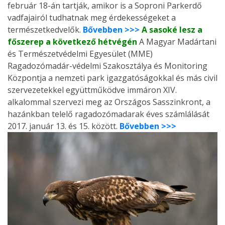
február 18-án tartják, amikor is a Soproni Parkerdő
vadfajairól tudhatnak meg érdekességeket a
természetkedvelők.
Bővebben >>>
A sasoké lesz a
főszerep a következő hétvégén
A Magyar Madártani
és Természetvédelmi Egyesület (MME)
Ragadozómadár-védelmi Szakosztálya és Monitoring
Központja a nemzeti park igazgatóságokkal és más civil
szervezetekkel együttműködve immáron XIV.
alkalommal szervezi meg az Országos Sasszinkront, a
hazánkban telelő ragadozómadarak éves számlálását
2017. január 13. és 15. között.
Bővebben >>>