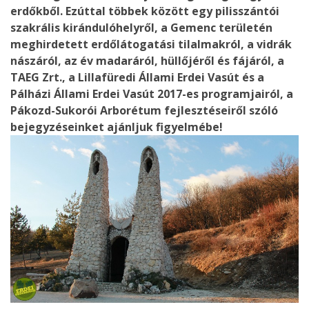
erdőkből. Ezúttal többek között egy pilisszántói
szakrális kirándulóhelyről, a Gemenc területén
meghirdetett erdőlátogatási tilalmakról, a vidrák
nászáról, az év madaráról, hüllőjéről és fájáról, a
TAEG Zrt., a Lillafüredi Állami Erdei Vasút és a
Pálházi Állami Erdei Vasút 2017-es programjairól, a
Pákozd-Sukorói Arborétum fejlesztéseiről szóló
bejegyzéseinket ajánljuk figyelmébe!