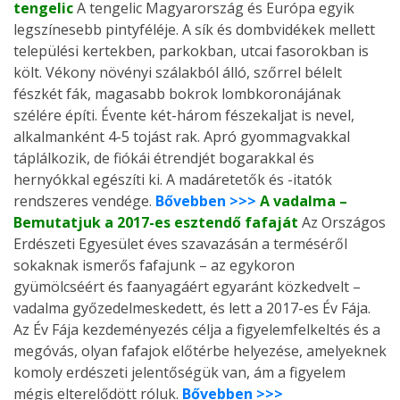
tengelic
A tengelic Magyarország és Európa egyik
legszínesebb pintyféléje. A sík és dombvidékek mellett
települési kertekben, parkokban, utcai fasorokban is
költ. Vékony növényi szálakból álló, szőrrel bélelt
fészkét fák, magasabb bokrok lombkoronájának
szélére építi. Évente két-három fészekaljat is nevel,
alkalmanként 4-5 tojást rak. Apró gyommagvakkal
táplálkozik, de fiókái étrendjét bogarakkal és
hernyókkal egészíti ki. A madáretetők és -itatók
rendszeres vendége.
Bővebben >>>
A vadalma –
Bemutatjuk a 2017-es esztendő fafaját
Az Országos
Erdészeti Egyesület éves szavazásán a terméséről
sokaknak ismerős fafajunk – az egykoron
gyümölcséért és faanyagáért egyaránt közkedvelt –
vadalma győzedelmeskedett, és lett a 2017-es Év Fája.
Az Év Fája kezdeményezés célja a figyelemfelkeltés és a
megóvás, olyan fafajok előtérbe helyezése, amelyeknek
komoly erdészeti jelentőségük van, ám a figyelem
mégis elterelődött róluk.
Bővebben >>>