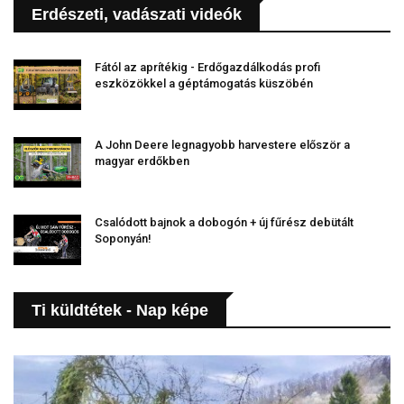
Erdészeti, vadászati videók
Fától az aprítékig - Erdőgazdálkodás profi
eszközökkel a géptámogatás küszöbén
A John Deere legnagyobb harvestere először a
magyar erdőkben
Csalódott bajnok a dobogón + új fűrész debütált
Soponyán!
Ti küldtétek - Nap képe