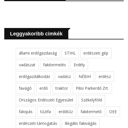
Leggyakoribb cimkék
állami erdőgazdaság
STIHL
erdészeti gép
vadászat
fakitermelés
Erdély
erdőgazdálkodás
vadász
NÉBIH
erdész
favágó
erdő
traktor
Pilisi Parkerdő Zrt.
Országos Erdészeti Egyesület
Székelyföld
falopás
tűzifa
erdőtűz
fakitermelő
OEE
erdészeti támogatás
illegális fakivágás