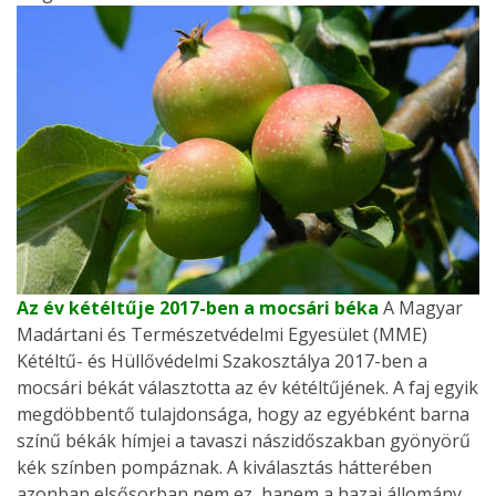
Az év kétéltűje 2017-ben a mocsári béka
A Magyar
Madártani és Természetvédelmi Egyesület (MME)
Kétéltű- és Hüllővédelmi Szakosztálya 2017-ben a
mocsári békát választotta az év kétéltűjének. A faj egyik
megdöbbentő tulajdonsága, hogy az egyébként barna
színű békák hímjei a tavaszi nászidőszakban gyönyörű
kék színben pompáznak. A kiválasztás hátterében
azonban elsősorban nem ez, hanem a hazai állomány