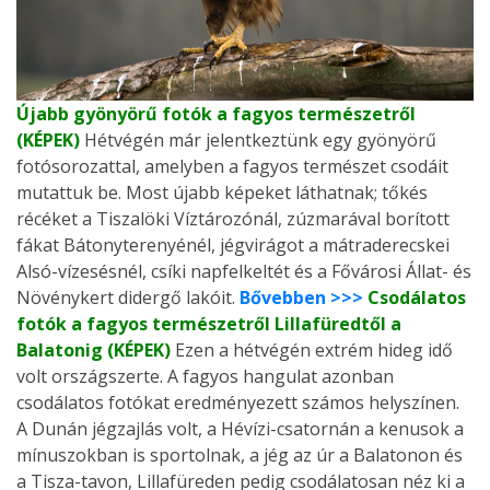
Újabb gyönyörű fotók a fagyos természetről
(KÉPEK)
Hétvégén már jelentkeztünk egy gyönyörű
fotósorozattal, amelyben a fagyos természet csodáit
mutattuk be. Most újabb képeket láthatnak; tőkés
récéket a Tiszalöki Víztározónál, zúzmarával borított
fákat Bátonyterenyénél, jégvirágot a mátraderecskei
Alsó-vízesésnél, csíki napfelkeltét és a Fővárosi Állat- és
Növénykert didergő lakóit.
Bővebben >>>
Csodálatos
fotók a fagyos természetről Lillafüredtől a
Balatonig (KÉPEK)
Ezen a hétvégén extrém hideg idő
volt országszerte. A fagyos hangulat azonban
csodálatos fotókat eredményezett számos helyszínen.
A Dunán jégzajlás volt, a Hévízi-csatornán a kenusok a
mínuszokban is sportolnak, a jég az úr a Balatonon és
a Tisza-tavon, Lillafüreden pedig csodálatosan néz ki a