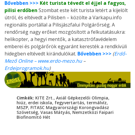
Bővebben >>>
Két turista tévedt el éjjel a fagyos,
pilisi erdőben
Szombat este két turista letért a kijelölt
útról, és eltévedt a Pilisben – közölte a Varkapu.info
regionális portállal a Pilisjászfalui Polgárőrség. A
rendőrség nagy erőket mozgósított a felkutatásukra:
helikopter, a hegyi mentők, a katasztrófavédelem
emberei és polgárőrök egyaránt keresték a rendkívüli
hidegben eltévedt kirándulókat.
Bővebben >>>
(
Erdő-
Mező Online – www.erdo-mezo.hu
–
Erdeiprogramok.hu
)
,
,
Cimkék:
KITE Zrt.
Axiál Gépkezelői Olimpia
,
,
,
,
hiúz
erdei iskola
fegyvertartás
termálvíz
,
MSZP
FITASC Magyarországi Korongvadász
,
,
Szövetség
Vasas Mátyás
Nemzetközi Faipari
Biofinomító Hét