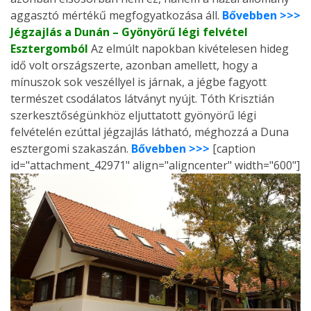
aggasztó mértékű megfogyatkozása áll.
Bővebben >>>
Jégzajlás a Dunán – Gyönyörű légi felvétel
Esztergomból
Az elmúlt napokban kivételesen hideg
idő volt országszerte, azonban amellett, hogy a
mínuszok sok veszéllyel is járnak, a jégbe fagyott
természet csodálatos látványt nyújt. Tóth Krisztián
szerkesztőségünkhöz eljuttatott gyönyörű légi
felvételén ezúttal jégzajlás látható, méghozzá a Duna
esztergomi szakaszán.
Bővebben >>>
[caption
id="attachment_42971" align="aligncenter" width="600"]