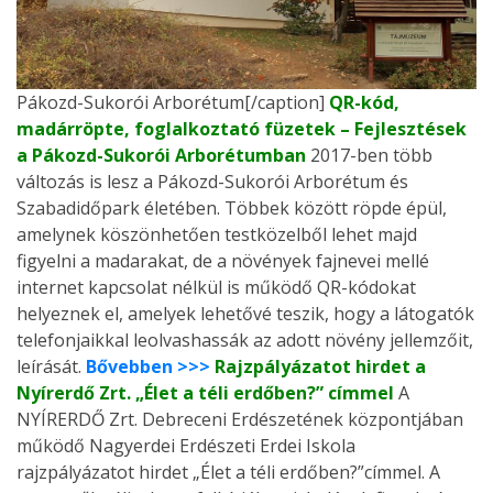
Pákozd-Sukorói Arborétum[/caption]
QR-kód,
madárröpte, foglalkoztató füzetek – Fejlesztések
a Pákozd-Sukorói Arborétumban
2017-ben több
változás is lesz a Pákozd-Sukorói Arborétum és
Szabadidőpark életében. Többek között röpde épül,
amelynek köszönhetően testközelből lehet majd
figyelni a madarakat, de a növények fajnevei mellé
internet kapcsolat nélkül is működő QR-kódokat
helyeznek el, amelyek lehetővé teszik, hogy a látogatók
telefonjaikkal leolvashassák az adott növény jellemzőit,
leírását.
Bővebben >>>
Rajzpályázatot hirdet a
Nyírerdő Zrt. „Élet a téli erdőben?” címmel
A
NYÍRERDŐ Zrt. Debreceni Erdészetének központjában
működő Nagyerdei Erdészeti Erdei Iskola
rajzpályázatot hirdet „Élet a téli erdőben?”címmel. A