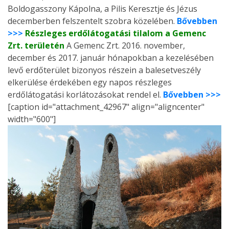
Boldogasszony Kápolna, a Pilis Keresztje és Jézus
decemberben felszentelt szobra közelében.
Bővebben
>>>
Részleges erdőlátogatási tilalom a Gemenc
Zrt. területén
A Gemenc Zrt. 2016. november,
december és 2017. január hónapokban a kezelésében
levő erdőterület bizonyos részein a balesetveszély
elkerülése érdekében egy napos részleges
erdőlátogatási korlátozásokat rendel el.
Bővebben >>>
[caption id="attachment_42967" align="aligncenter"
width="600"]