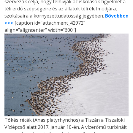
szervezők célja, hogy felhívják az iskolások figyelmét a
téli erdő szépségeire és az állatok téli életmódjára,
szokásaira a környezettudatosság jegyében.
Bővebben
>>>
[caption id="attachment_42972"
align="aligncenter" width="600"]
Tőkés récék (Anas platyrhynchos) a Tiszán a Tiszalöki
Vízlépcső alatt 2017. január 10-én. A vízerőmű turbináit