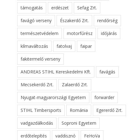
támogatás
erdészet
Sefag Zrt.
favágó verseny
Északerdő Zrt.
rendőrség
természetvédelem
motorfűrész
időjárás
klímaváltozás
fatolvaj
faipar
fakitermelő verseny
ANDREAS STIHL Kereskedelmi Kft.
favágás
Mecsekerdő Zrt.
Zalaerdő Zrt.
Nyugat-magyarországi Egyetem
forwarder
STIHL Timbersports
Románia
Egererdő Zrt.
vadgazdálkodás
Soproni Egyetem
erdőtelepítés
vaddisznó
FeHoVa