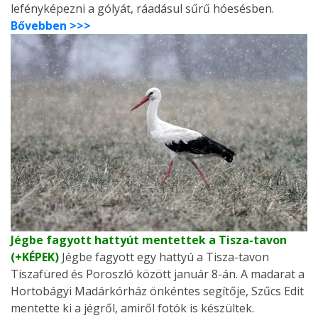
lefényképezni a gólyát, ráadásul sűrű hóesésben.
Bővebben >>>
Jégbe fagyott hattyút mentettek a Tisza-tavon
(+KÉPEK)
Jégbe fagyott egy hattyú a Tisza-tavon
Tiszafüred és Poroszló között január 8-án. A madarat a
Hortobágyi Madárkórház önkéntes segítője, Szűcs Edit
mentette ki a jégről, amiről fotók is készültek.