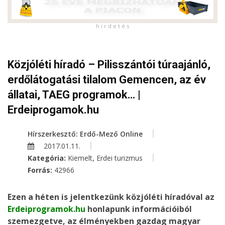
h i r d e t é s
Közjóléti híradó – Pilisszántói túraajánló,
erdőlátogatási tilalom Gemencen, az év
állatai, TAEG programok… |
Erdeiprogamok.hu
Hírszerkesztő: Erdő-Mező Online
2017.01.11.
,
Kategória:
Kiemelt
Erdei turizmus
Forrás:
42966
Ezen a héten is jelentkezünk közjóléti híradóval az
Erdeiprogramok.hu
honlapunk információiból
szemezgetve, az élményekben gazdag magyar