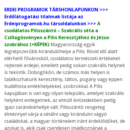
ERDEI PROGRAMOK TÁRSHONLAPUNKON >>>
Erdőlátogatási tilalmak listája az
Erdeiprogramok.hu társoldalunkon >>>
A
csodálatos Pilisszántó – Szakrális séta a
Csillagösvényen a Pilis Keresztjéhez és Jézus
szobrához (+KÉPEK)
Magyarország egyik
legnépszerűbb kirándulóhelye a Pilis. Rövid idő alatt
elérhető fővárosból, csodálatos természeti értékeket
rejtenek erdejei, emellett pedig sokan szakrális helynek
is tekintik. Dobogókőn, de számos más helyen is
találkozhatunk keresztény, táltos, pogány vagy éppen
buddhista emlékhelyekkel, szobrokkal. A Pilis
kapujában is van egy olyan település, amelyet szakrális
helyként emlegetnek, az elmúlt évtizedekben pedig
igazi zarándokhellyé vált. Pilisszántó rengeteg
élménnyel várja a sétálni vagy kirándulni vágyó
családokat, a magyar történelem iránt érdeklődőket, de
azokat is, akik csak csendesen imádkoznának a