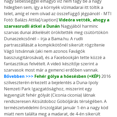
nagy sebességgel elhagyó víz nem fagy be a nagy
hidegben sem, így a környék vízimadarai itt töltik a
telet, amíg el nem olvad az összefüggő jégpáncél - MTI
Fotó: Balázs Attila[/caption]
Videóra vették, ahogy a
szarvasrudli átkel a Dunán
Nagyjából harminc
szarvas dunai átkelését örökítették meg csütörtökön
Dunaszekcsőnél – írja a Bama.hu. A rudli
partraszállását a kompkikötőnél sikerült rögzítenie
Vágó Istvánnak (aki nem azonos Favágók
basszusgitárosával), és a Facebookján tette közzé a
fantasztikus felvételt. A videó készítője szerint a
szarvasok most már a gemenci erdőben vannak.
Bővebben >>>
Fehér gólya a hóesésben (+KÉP)
2016
szilveszterén érkezett a bejelentés a Duna-Ipoly
Nemzeti Park Igazgatósághoz, miszerint egy
legyengült fehér gólyát (Ciconia ciconia) látnak
rendszeresen Alcsútdoboz Göböljárás térségében. A
természetvédelmi őrszolgálat január 1-én a nagy köd
miatt nem találta meg a madarat, de 4-én sikerült