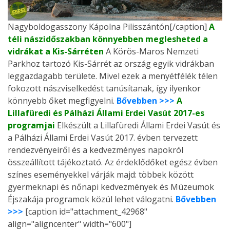
Nagyboldogasszony Kápolna Pilisszántón[/caption]
A
téli nászidőszakban könnyebben meglesheted a
vidrákat a Kis-Sárréten
A Körös-Maros Nemzeti
Parkhoz tartozó Kis-Sárrét az ország egyik vidrákban
leggazdagabb területe. Mivel ezek a menyétfélék télen
fokozott nászviselkedést tanúsítanak, így ilyenkor
könnyebb őket megfigyelni.
Bővebben >>>
A
Lillafüredi és Pálházi Állami Erdei Vasút 2017-es
programjai
Elkészült a Lillafüredi Állami Erdei Vasút és
a Pálházi Állami Erdei Vasút 2017. évben tervezett
rendezvényeiről és a kedvezményes napokról
összeállított tájékoztató. Az érdeklődőket egész évben
színes eseményekkel várják majd: többek között
gyermeknapi és nőnapi kedvezmények és Múzeumok
Éjszakája programok közül lehet válogatni.
Bővebben
>>>
[caption id="attachment_42968"
align="aligncenter" width="600"]