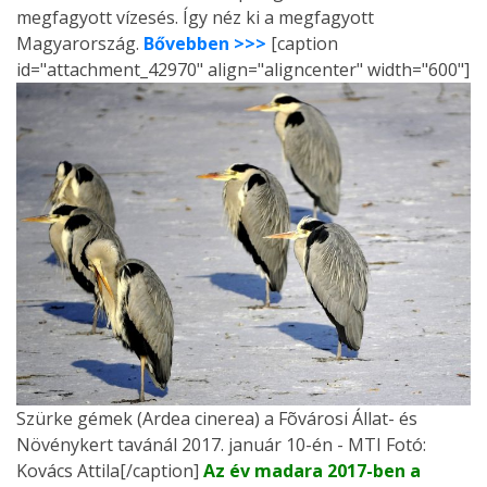
megfagyott vízesés. Így néz ki a megfagyott
Magyarország.
Bővebben >>>
[caption
id="attachment_42970" align="aligncenter" width="600"]
Szürke gémek (Ardea cinerea) a Fõvárosi Állat- és
Növénykert tavánál 2017. január 10-én - MTI Fotó:
Kovács Attila[/caption]
Az év madara 2017-ben a