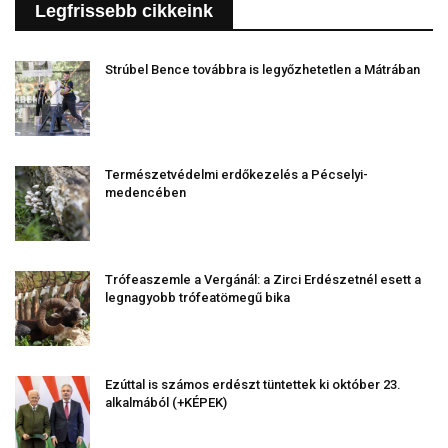
Legfrissebb cikkeink
Strúbel Bence továbbra is legyőzhetetlen a Mátrában
Természetvédelmi erdőkezelés a Pécselyi-
medencében
Trófeaszemle a Vergánál: a Zirci Erdészetnél esett a
legnagyobb trófeatömegű bika
Ezúttal is számos erdészt tüntettek ki október 23.
alkalmából (+KÉPEK)