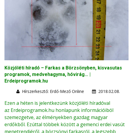
Közjóléti híradó – Farkas a Börzsönyben, kisvasutas
programok, medvehagyma, hóvirág… |
Erdeiprogramok.hu
Hírszerkesztő: Erdő-Mező Online
2018.02.08.
Ezen a héten is jelentkezünk közjóléti híradóval
az
Erdeiprogramok.hu
honlapunk információiból
szemezgetve, az élményekben gazdag magyar
erdőkből. Ezúttal többek között a gemenci erdei vasút
menetrendjéről, a börzsönyi farkasról, a legszebb