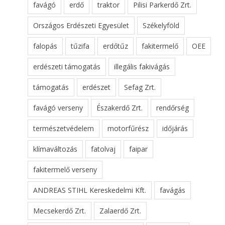
favágó
erdő
traktor
Pilisi Parkerdő Zrt.
Országos Erdészeti Egyesület
Székelyföld
falopás
tűzifa
erdőtűz
fakitermelő
OEE
erdészeti támogatás
illegális fakivágás
támogatás
erdészet
Sefag Zrt.
favágó verseny
Északerdő Zrt.
rendőrség
természetvédelem
motorfűrész
időjárás
klímaváltozás
fatolvaj
faipar
fakitermelő verseny
ANDREAS STIHL Kereskedelmi Kft.
favágás
Mecsekerdő Zrt.
Zalaerdő Zrt.