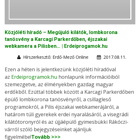
Közjóléti híradó – Megújuló kilátók, lombkorona
tanösvény a Karcagi Parkerdőben, éjszakai
webkamera a Pilisben… | Erdeiprogamok.hu
Hírszerkesztő: Erdő-Mező Online
2017.08.11.
Ezen a héten is jelentkezünk közjóléti híradóval
az
Erdeiprogramok.hu
honlapunk információiból
szemezgetve, az élményekben gazdag magyar
erdőkből. Ezúttal többek között a Karcagi Parkerdőben
épülő lombkorona tanösvényről, a csillagleső
programokról, a Pilis éjszakai webkamerájáról, a
határom túli gyerekek erdei nyaralásáról, a visegrádi
kilátótoronyról és az újjáépülő gyimesbükki Rákóczi-
várról szóló bejegyzéseinket ajánljuk
figyelmébe!
Tovább >>>