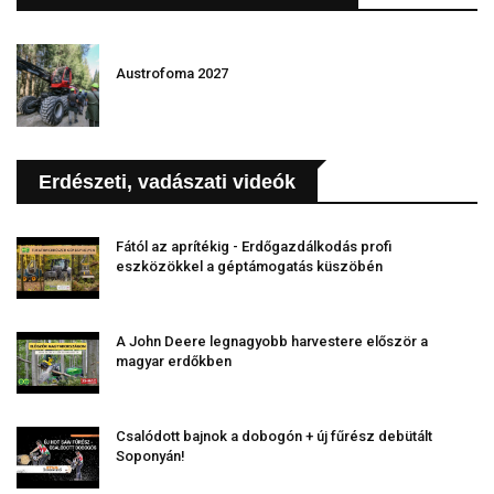
Austrofoma 2027
Erdészeti, vadászati videók
Fától az aprítékig - Erdőgazdálkodás profi
eszközökkel a géptámogatás küszöbén
A John Deere legnagyobb harvestere először a
magyar erdőkben
Csalódott bajnok a dobogón + új fűrész debütált
Soponyán!