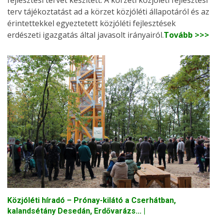
fejlesztési tervet készített. A körzeti közjóléti fejlesztési
terv tájékoztatást ad a körzet közjóléti állapotáról és az
érintettekkel egyeztetett közjóléti fejlesztések
erdészeti igazgatás által javasolt irányairól.
Tovább >>>
Közjóléti híradó – Prónay-kilátó a Cserhátban,
kalandsétány Desedán, Erdővarázs... |