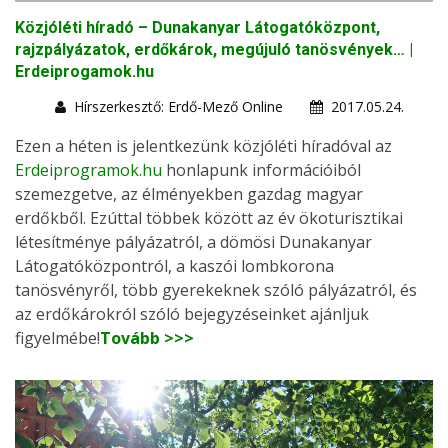
Közjóléti híradó – Dunakanyar Látogatóközpont,
rajzpályázatok, erdőkárok, megújuló tanösvények… |
Erdeiprogamok.hu
Hírszerkesztő: Erdő-Mező Online
2017.05.24.
Ezen a héten is jelentkezünk közjóléti híradóval az
Erdeiprogramok.hu
honlapunk információiból
szemezgetve, az élményekben gazdag magyar
erdőkből. Ezúttal többek között az év ökoturisztikai
létesítménye pályázatról, a dömösi Dunakanyar
Látogatóközpontról, a kaszói lombkorona
tanösvényről, több gyerekeknek szóló pályázatról, és
az erdőkárokról szóló bejegyzéseinket ajánljuk
figyelmébe!
Tovább >>>