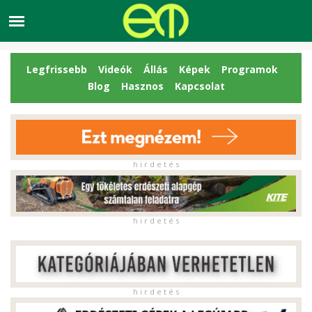
Legfrissebb
Videók
Állás
Képek
Programok
Blog
Hasznos
Kapcsolat
h i r d e t é s
h i r d e t é s
h i r d e t é s