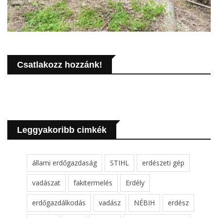
Csatlakozz hozzánk!
Leggyakoribb cimkék
állami erdőgazdaság
STIHL
erdészeti gép
vadászat
fakitermelés
Erdély
erdőgazdálkodás
vadász
NÉBIH
erdész