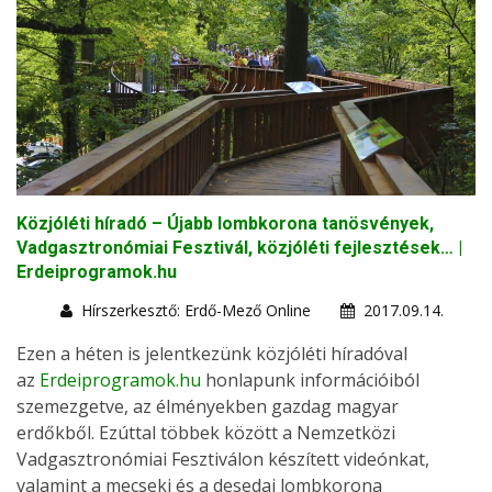
Közjóléti híradó – Újabb lombkorona tanösvények,
Vadgasztronómiai Fesztivál, közjóléti fejlesztések… |
Erdeiprogramok.hu
Hírszerkesztő: Erdő-Mező Online
2017.09.14.
Ezen a héten is jelentkezünk közjóléti híradóval
az
Erdeiprogramok.hu
honlapunk információiból
szemezgetve, az élményekben gazdag magyar
erdőkből. Ezúttal többek között a Nemzetközi
Vadgasztronómiai Fesztiválon készített videónkat,
valamint a mecseki és a desedai lombkorona