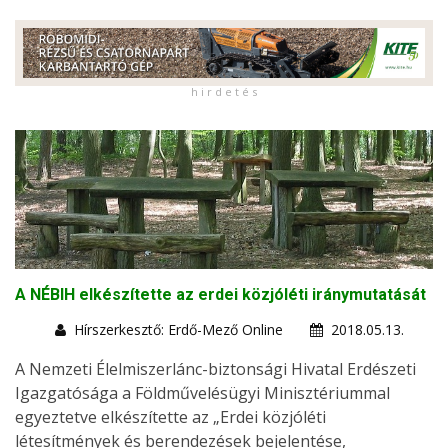
h i r d e t é s
A NÉBIH elkészítette az erdei közjóléti iránymutatását
Hírszerkesztő: Erdő-Mező Online
2018.05.13.
A Nemzeti Élelmiszerlánc-biztonsági Hivatal Erdészeti
Igazgatósága a Földművelésügyi Minisztériummal
egyeztetve elkészítette az „Erdei közjóléti
létesítmények és berendezések bejelentése,