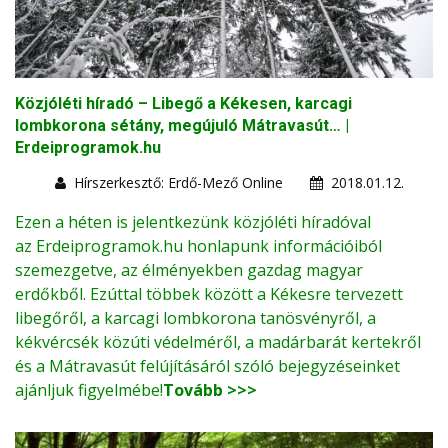
Közjóléti híradó – Libegő a Kékesen, karcagi
lombkorona sétány, megújuló Mátravasút… |
Erdeiprogramok.hu
Hírszerkesztő: Erdő-Mező Online
2018.01.12.
Ezen a héten is jelentkezünk közjóléti híradóval
az
Erdeiprogramok.hu
honlapunk információiból
szemezgetve, az élményekben gazdag magyar
erdőkből. Ezúttal többek között a Kékesre tervezett
libegőről, a karcagi lombkorona tanösvényről, a
kékvércsék közúti védelméről, a madárbarát kertekről
és a Mátravasút felújításáról szóló bejegyzéseinket
ajánljuk figyelmébe!
Tovább >>>