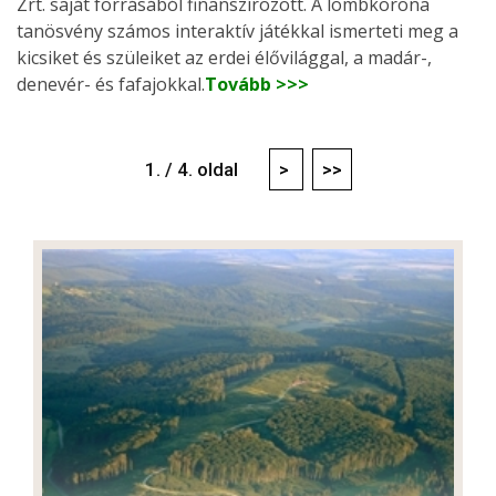
Zrt. saját forrásából finanszírozott. A lombkorona
tanösvény számos interaktív játékkal ismerteti meg a
kicsiket és szüleiket az erdei élővilággal, a madár-,
denevér- és fafajokkal.
Tovább >>>
1. / 4. oldal
>
>>