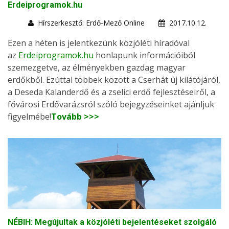
Erdeiprogramok.hu
Hírszerkesztő: Erdő-Mező Online
2017.10.12.
Ezen a héten is jelentkezünk közjóléti híradóval
az
Erdeiprogramok.hu
honlapunk információiból
szemezgetve, az élményekben gazdag magyar
erdőkből. Ezúttal többek között a Cserhát új kilátójáról,
a Deseda Kalanderdő és a zselici erdő fejlesztéseiről, a
fővárosi Erdővarázsról szóló bejegyzéseinket ajánljuk
figyelmébe!
Tovább >>>
NÉBIH: Megújultak a közjóléti bejelentéseket szolgáló