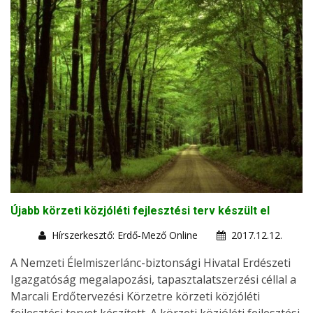
Újabb körzeti közjóléti fejlesztési terv készült el
Hírszerkesztő: Erdő-Mező Online
2017.12.12.
A Nemzeti Élelmiszerlánc-biztonsági Hivatal Erdészeti
Igazgatóság megalapozási, tapasztalatszerzési céllal a
Marcali Erdőtervezési Körzetre körzeti közjóléti