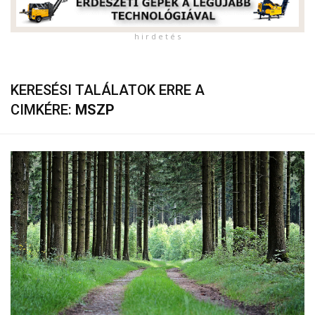
h i r d e t é s
KERESÉSI TALÁLATOK ERRE A
CIMKÉRE:
MSZP