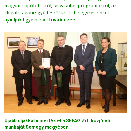
magyar sajtófotókról, kisvasutas programokról, az
illegális agancsgyűjtésről szóló bejegyzéseinket
ajánljuk figyelmébe!
Tovább >>>
Újabb díjakkal ismerték el a SEFAG Zrt. közjóléti
munkáját Somogy megyében