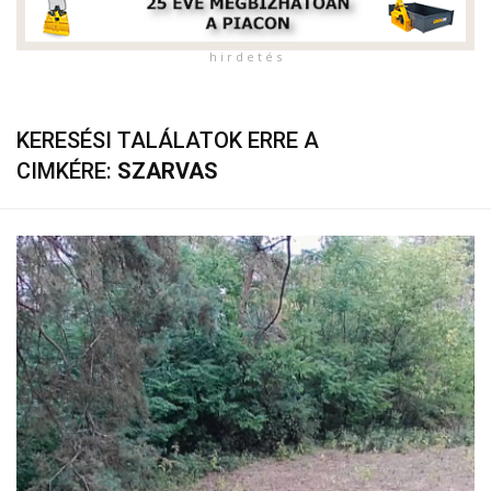
h i r d e t é s
KERESÉSI TALÁLATOK ERRE A
CIMKÉRE:
SZARVAS