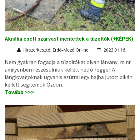
Aknába esett szarvast mentettek a tűzoltók (+KÉPEK)
Hírszerkesztő: Erdő-Mező Online
2023.01.16.
Nem gyakran fogadja a tűzoltókat olyan látvány, mint
amilyenben részesülniük kellett hétfő reggel. A
lánglovagoknak ugyanis ezúttal egy bajba jutott bikán
kellett segíteniük Ózdon.
Tovább >>>