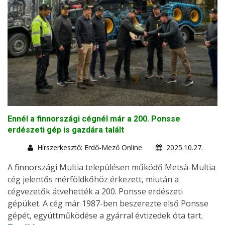
Ennél a finnországi cégnél már a 200. Ponsse
erdészeti gép is gazdára talált
Hírszerkesztő: Erdő-Mező Online
2025.10.27.
A finnországi Multia településen működő Metsä-Multia
cég jelentős mérföldkőhöz érkezett, miután a
cégvezetők átvehették a 200. Ponsse erdészeti
gépüket. A cég már 1987-ben beszerezte első Ponsse
gépét, együttműködése a gyárral évtizedek óta tart.