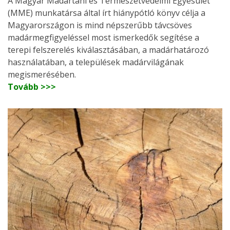
A Magyar Madártani és Természetvédelmi Egyesület
(MME) munkatársa által írt hiánypótló könyv célja a
Magyarországon is mind népszerűbb távcsöves
madármegfigyeléssel most ismerkedők segítése a
terepi felszerelés kiválasztásában, a madárhatározó
használatában, a települések madárvilágának
megismerésében.
Tovább >>>