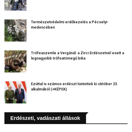
Természetvédelmi erdőkezelés a Pécselyi-
medencében
Trófeaszemle a Vergánál: a Zirci Erdészetnél esett a
legnagyobb trófeatömegű bika
Ezúttal is számos erdészt tüntettek ki október 23.
alkalmából (+KÉPEK)
Erdészeti, vadászati állások