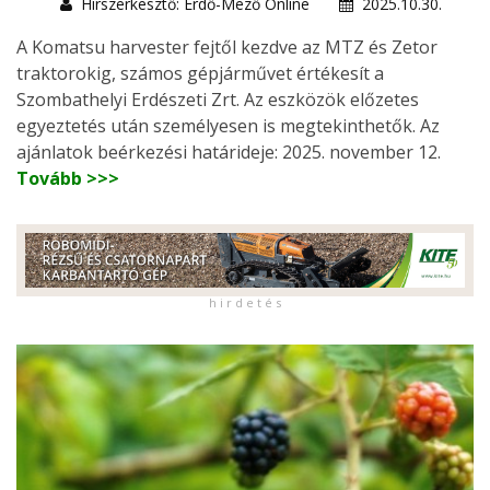
Hírszerkesztő: Erdő-Mező Online
2025.10.30.
A Komatsu harvester fejtől kezdve az MTZ és Zetor
traktorokig, számos gépjárművet értékesít a
Szombathelyi Erdészeti Zrt. Az eszközök előzetes
egyeztetés után személyesen is megtekinthetők. Az
ajánlatok beérkezési határideje: 2025. november 12.
Tovább >>>
h i r d e t é s