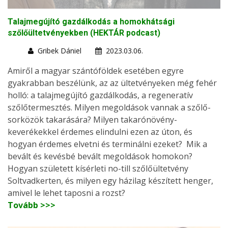
Talajmegújító gazdálkodás a homokhátsági
szőlőültetvényekben (HEKTÁR podcast)
Gribek Dániel
2023.03.06.
Amiről a magyar szántóföldek esetében egyre
gyakrabban beszélünk, az az ültetvényeken még fehér
holló: a talajmegújító gazdálkodás, a regeneratív
szőlőtermesztés. Milyen megoldások vannak a szőlő-
sorközök takarására? Milyen takarónövény-
keverékekkel érdemes elindulni ezen az úton, és
hogyan érdemes elvetni és terminálni ezeket? Mik a
bevált és kevésbé bevált megoldások homokon?
Hogyan született kísérleti no-till szőlőültetvény
Soltvadkerten, és milyen egy házilag készített henger,
amivel le lehet taposni a rozst?
Tovább >>>