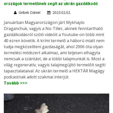
országok termelőinek segít az ukrán gazdálkodó
Gribek Dániel
2023.02.02.
Januárban Magyarországon járt Mykhaylo
Draganchuk, vagyis a No-Tiller, akinek fenntartható
gazdálkodásról szóló videóit a Youtube-on több mint
40 ezren követik. A krími termelő a háború miatt nem
tudja megközelíteni gazdaságát, ahol 2006 óta olyan
termelési módszert alkalmaz, ami teljesen elhagyta
nemcsak a szántást, de a többi talajmunkát is. Most a
világ regeneratív, vagyis talajmegújító termelőit segíti
tapasztalataival. Az ukrán termelő a HEKTÁR Magágy
podcastnak adott szakmai interjút.
Tovább >>>