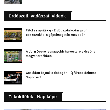
Erdészeti, vadászati videók
Fától az aprítékig - Erdőgazdálkodás profi
eszközökkel a géptámogatás küszöbén
A John Deere legnagyobb harvestere először a
magyar erdőkben
Csalódott bajnok a dobogón + új fűrész debütált
Soponyán!
Ti küldtétek - Nap képe