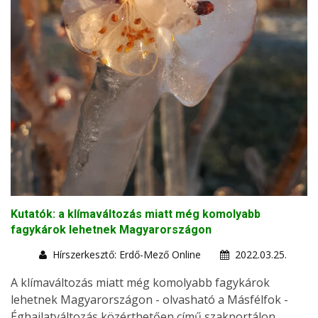
Kutatók: a klímaváltozás miatt még komolyabb
fagykárok lehetnek Magyarországon
Hírszerkesztő: Erdő-Mező Online
2022.03.25.
A klímaváltozás miatt még komolyabb fagykárok
lehetnek Magyarországon - olvasható a Másfélfok -
Éghajlatváltozás közérthetően című szakportálon