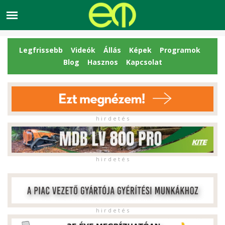
Legfrissebb
Videók
Állás
Képek
Programok
Blog
Hasznos
Kapcsolat
h i r d e t é s
h i r d e t é s
h i r d e t é s