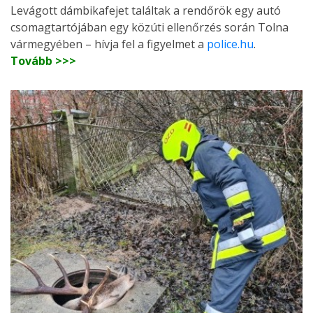
Levágott dámbikafejet találtak a rendőrök egy autó
csomagtartójában egy közúti ellenőrzés során Tolna
vármegyében – hívja fel a figyelmet a
police.hu
.
Tovább >>>