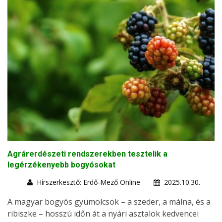
Agrárerdészeti rendszerekben tesztelik a
legérzékenyebb bogyósokat
Hírszerkesztő: Erdő-Mező Online
2025.10.30.
A magyar bogyós gyümölcsök – a szeder, a málna, és a
ribiszke – hosszú időn át a nyári asztalok kedvencei