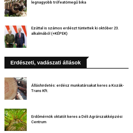
legnagyobb trófeatömegű bika
Ezúttal is számos erdészt tüntettek ki október 23.
alkalmából (+KÉPEK)
Erdészeti, vadászati állások
Álláshirdetés: erdész munkatársakat keres a Kozák-
Trans Kft.
Erdőmérnök oktatót keres a Déli Agrárszakképzési
Centrum