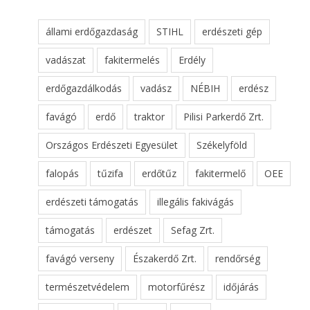
állami erdőgazdaság
STIHL
erdészeti gép
vadászat
fakitermelés
Erdély
erdőgazdálkodás
vadász
NÉBIH
erdész
favágó
erdő
traktor
Pilisi Parkerdő Zrt.
Országos Erdészeti Egyesület
Székelyföld
falopás
tűzifa
erdőtűz
fakitermelő
OEE
erdészeti támogatás
illegális fakivágás
támogatás
erdészet
Sefag Zrt.
favágó verseny
Északerdő Zrt.
rendőrség
természetvédelem
motorfűrész
időjárás