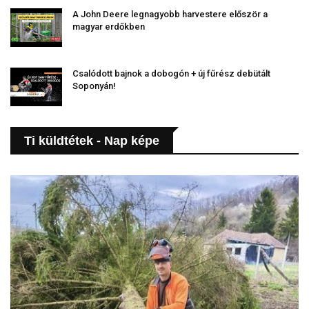
A John Deere legnagyobb harvestere először a
magyar erdőkben
Csalódott bajnok a dobogón + új fűrész debütált
Soponyán!
Ti küldtétek - Nap képe