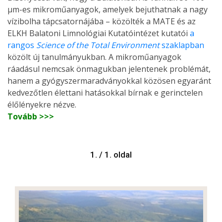
µm-es mikroműanyagok, amelyek bejuthatnak a nagy
vízibolha tápcsatornájába – közölték a MATE és az
ELKH Balatoni Limnológiai Kutatóintézet kutatói
a
rangos
Science of the Total Environment
szaklapban
közölt új tanulmányukban. A mikroműanyagok
ráadásul nemcsak önmagukban jelentenek problémát,
hanem a gyógyszermaradványokkal közösen egyaránt
kedvezőtlen élettani hatásokkal bírnak e gerinctelen
élőlényekre nézve.
Tovább >>>
1. / 1. oldal