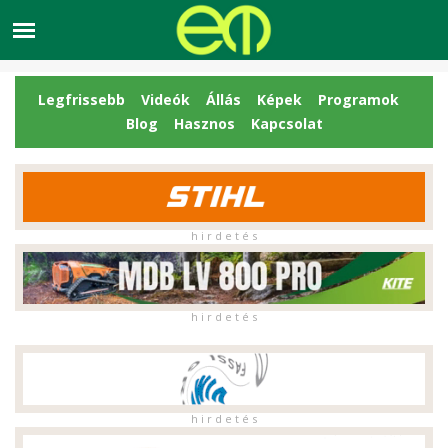
Legfrissebb
Videók
Állás
Képek
Programok
Blog
Hasznos
Kapcsolat
h i r d e t é s
h i r d e t é s
h i r d e t é s