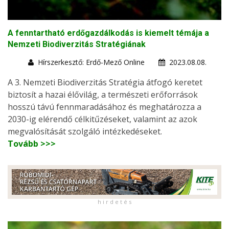
A fenntartható erdőgazdálkodás is kiemelt témája a
Nemzeti Biodiverzitás Stratégiának
Hírszerkesztő: Erdő-Mező Online
2023.08.08.
A 3. Nemzeti Biodiverzitás Stratégia átfogó keretet
biztosít a hazai élővilág, a természeti erőforrások
hosszú távú fennmaradásához és meghatározza a
2030-ig elérendő célkitűzéseket, valamint az azok
megvalósítását szolgáló intézkedéseket.
Tovább >>>
h i r d e t é s