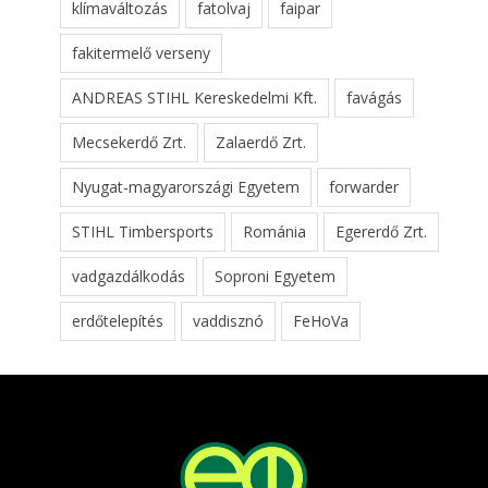
klímaváltozás
fatolvaj
faipar
fakitermelő verseny
ANDREAS STIHL Kereskedelmi Kft.
favágás
Mecsekerdő Zrt.
Zalaerdő Zrt.
Nyugat-magyarországi Egyetem
forwarder
STIHL Timbersports
Románia
Egererdő Zrt.
vadgazdálkodás
Soproni Egyetem
erdőtelepítés
vaddisznó
FeHoVa