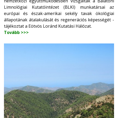
nemzetközi együttműködésben vizsgálták a Balatoni
Limnológiai Kutatóintézet (BLKI) munkatársai az
európai és észak-amerikai sekély tavak ökológiai
állapotának átalakulását és regenerációs képességét -
tájékoztat a Eötvös Loránd Kutatási Hálózat.
Tovább >>>