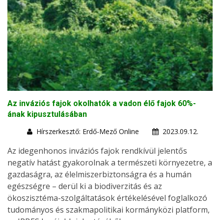
Az inváziós fajok okolhatók a vadon élő fajok 60%-
ának kipusztulásában
Hírszerkesztő: Erdő-Mező Online
2023.09.12.
Az idegenhonos inváziós fajok rendkívül jelentős
negatív hatást gyakorolnak a természeti környezetre, a
gazdaságra, az élelmiszerbiztonságra és a humán
egészségre – derül ki a biodiverzitás és az
ökoszisztéma-szolgáltatások értékelésével foglalkozó
tudományos és szakmapolitikai kormányközi platform,