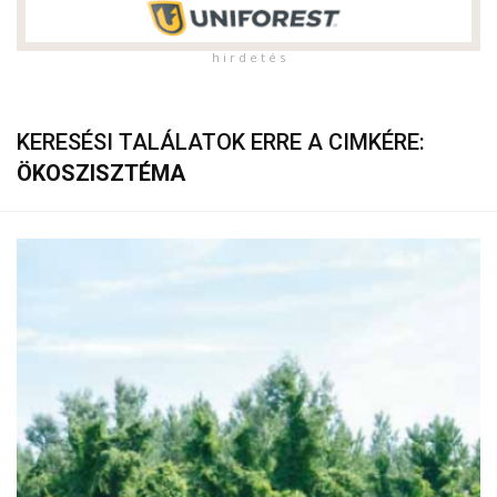
h i r d e t é s
KERESÉSI TALÁLATOK ERRE A CIMKÉRE:
ÖKOSZISZTÉMA