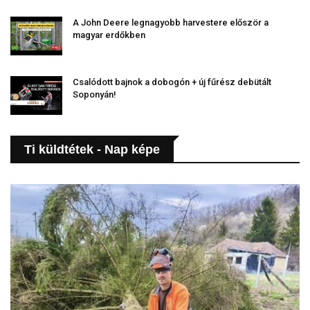
A John Deere legnagyobb harvestere először a
magyar erdőkben
Csalódott bajnok a dobogón + új fűrész debütált
Soponyán!
Ti küldtétek - Nap képe