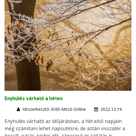
Enyhülés várható a héten
Hírszerkesztő: Erdő-Mező Online
2022.12.19.
Enyhülés várható az időjárásban, a hét első napjain
még számítani lehet napsütésre, de aztán visszatér a
borult, párás, ködös idő, záporeső és szitálás is