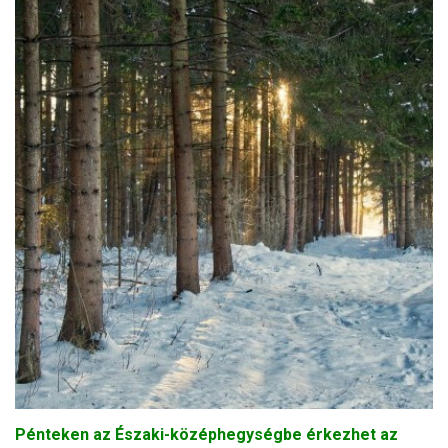
Pénteken az Északi-középhegységbe érkezhet az