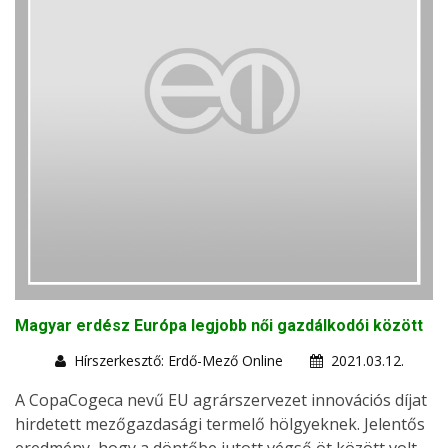
Magyar erdész Európa legjobb női gazdálkodói között
Hírszerkesztő: Erdő-Mező Online
2021.03.12.
A CopaCogeca nevű EU agrárszervezet innovációs díjat
hirdetett mezőgazdasági termelő hölgyeknek. Jelentős
eredmény, hogy a döntőbe jutott végső öt között volt