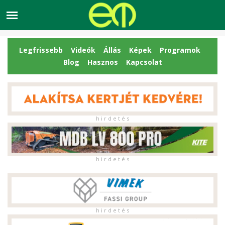
Legfrissebb
Videók
Állás
Képek
Programok
Blog
Hasznos
Kapcsolat
h i r d e t é s
h i r d e t é s
h i r d e t é s