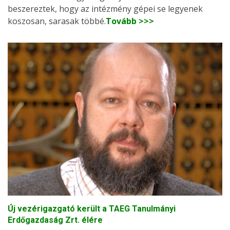
beszereztek, hogy az intézmény gépei se legyenek
koszosan, sarasak többé.
Tovább >>>
Új vezérigazgató került a TAEG Tanulmányi
Erdőgazdaság Zrt. élére