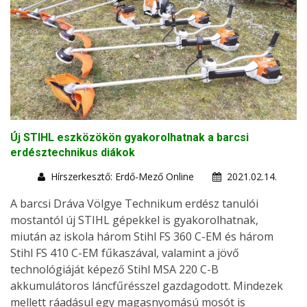
Új STIHL eszközökön gyakorolhatnak a barcsi
erdésztechnikus diákok
Hírszerkesztő: Erdő-Mező Online
2021.02.14.
A barcsi Dráva Völgye Technikum erdész tanulói
mostantól új STIHL gépekkel is gyakorolhatnak,
miután az iskola három Stihl FS 360 C-EM és három
Stihl FS 410 C-EM fűkaszával, valamint a jövő
technológiáját képező Stihl MSA 220 C-B
akkumulátoros láncfűrésszel gazdagodott. Mindezek
mellett ráadásul egy magasnyomású mosót is