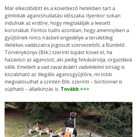
Már elkezdődött és a következő hetekben tart a
gímbikák agancshullatási időszaka. Ilyenkor sokan
indulnak az erdőre, hogy megtalálják a leesett
koronákat. Fontos tudni azonban, hogy amennyiben a
gyűjtőnek nincs írásbeli engedélye a területileg
illetékes vadászatra jogosult szervezettől, a Büntető
Törvénykönyv (Btk.) szerinti lopást követ el, ha
hazaviszi az agancsot, aki pedig felvásárolja, orgazdává
válik. Emellett a vad zavarásáért vadvédelmi bírság is
kiszabható az illegális agancsgyűjtőre, mi több
megvalósulhat a szintén Btk. szerinti – börtönnel is
sújtható – állatkínzás is.
Tovább >>>