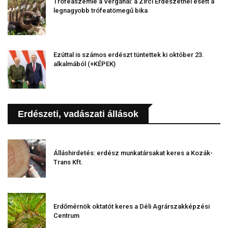
Trófeaszemle a Vergánál: a Zirci Erdészetnél esett a
legnagyobb trófeatömegű bika
Ezúttal is számos erdészt tüntettek ki október 23.
alkalmából (+KÉPEK)
Erdészeti, vadászati állások
Álláshirdetés: erdész munkatársakat keres a Kozák-
Trans Kft.
Erdőmérnök oktatót keres a Déli Agrárszakképzési
Centrum