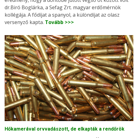
dr.Biró Boglárka, a Sefag Zrt. magyar erdőmérnök
kollégája. A fődíjat a spanyol, a különdíjat az olasz
versenyző kapta.
Tovább >>>
Hőkamerával orvvadászott, de elkapták a rendőrök