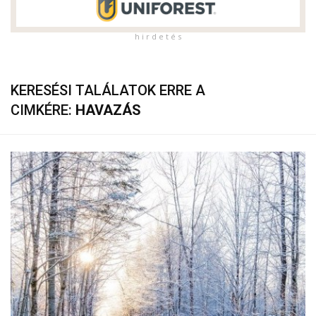
h i r d e t é s
KERESÉSI TALÁLATOK ERRE A
CIMKÉRE:
HAVAZÁS