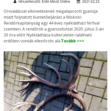
Hírszerkesztő: Erdő-Mező Online
2021.02.23.
Orvvadászat elkövetésének megalapozott gyanúja
miatt folytatott büntetőeljárást a Miskolci
Rendőrkapitányság egy 44 éves nyékládházi férfival
szemben. A rendőrök a gyanúsítottat 2020. július 3-án
20 óra előtt Nyékládháza külterületén található
erdőben vonták ellenőrzés alá.
Tovább >>>