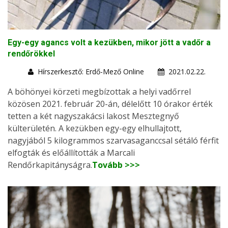
Egy-egy agancs volt a kezükben, mikor jött a vadőr a
rendőrökkel
Hírszerkesztő: Erdő-Mező Online
2021.02.22.
A böhönyei körzeti megbízottak a helyi vadőrrel
közösen 2021. február 20-án, délelőtt 10 órakor érték
tetten a két nagyszakácsi lakost Mesztegnyő
külterületén. A kezükben egy-egy elhullajtott,
nagyjából 5 kilogrammos szarvasaganccsal sétáló férfit
elfogták és előállították a Marcali
Rendőrkapitányságra.
Tovább >>>