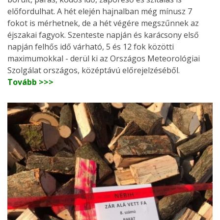
előfordulhat. A hét elején hajnalban még mínusz 7
fokot is mérhetnek, de a hét végére megszűnnek az
éjszakai fagyok. Szenteste napján és karácsony első
napján felhős idő várható, 5 és 12 fok közötti
maximumokkal - derül ki az Országos Meteorológiai
Szolgálat országos, középtávú előrejelzéséből.
Tovább >>>