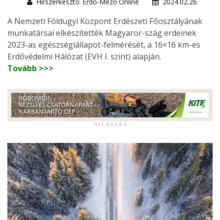
Hírszerkesztő: Erdő-Mező Online
2024.02.26.
A Nemzeti Földügyi Központ Erdészeti Főosztályának
munkatársai elkészítették Magyaror-szág erdeinek
2023-as egészségiállapot-felmérését, a 16×16 km-es
Erdővédelmi Hálózat (EVH I. szint) alapján.
Tovább >>>
h i r d e t é s