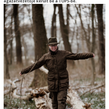
ágazatvezetője került be a TOP5-be.