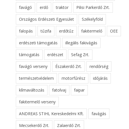
favágó
erdő
traktor
Pilisi Parkerdő Zrt.
Országos Erdészeti Egyesület
Székelyföld
falopás
tűzifa
erdőtűz
fakitermelő
OEE
erdészeti támogatás
illegális fakivágás
támogatás
erdészet
Sefag Zrt.
favágó verseny
Északerdő Zrt.
rendőrség
természetvédelem
motorfűrész
időjárás
klímaváltozás
fatolvaj
faipar
fakitermelő verseny
ANDREAS STIHL Kereskedelmi Kft.
favágás
Mecsekerdő Zrt.
Zalaerdő Zrt.