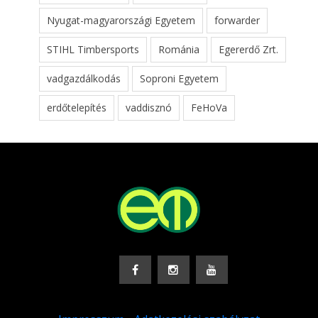
Nyugat-magyarországi Egyetem
forwarder
STIHL Timbersports
Románia
Egererdő Zrt.
vadgazdálkodás
Soproni Egyetem
erdőtelepítés
vaddisznó
FeHoVa