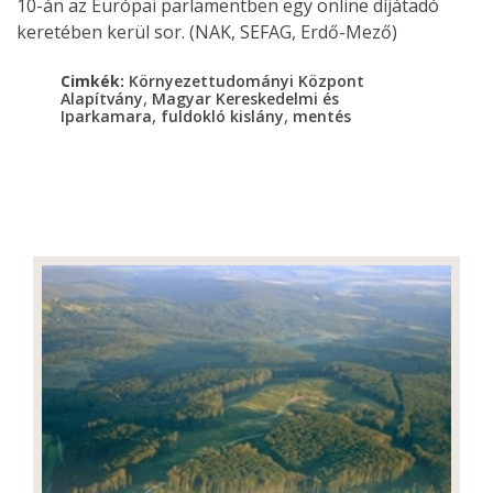
10-án az Európai parlamentben egy online díjátadó
keretében kerül sor. (NAK, SEFAG, Erdő-Mező)
Cimkék:
Környezettudományi Központ
,
Alapítvány
Magyar Kereskedelmi és
,
,
Iparkamara
fuldokló kislány
mentés