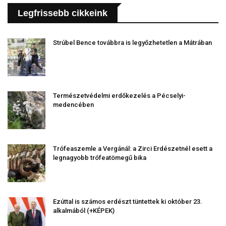
Legfrissebb cikkeink
Strúbel Bence továbbra is legyőzhetetlen a Mátrában
Természetvédelmi erdőkezelés a Pécselyi-
medencében
Trófeaszemle a Vergánál: a Zirci Erdészetnél esett a
legnagyobb trófeatömegű bika
Ezúttal is számos erdészt tüntettek ki október 23.
alkalmából (+KÉPEK)