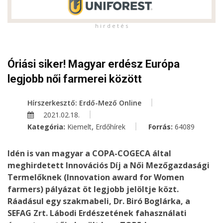
h i r d e t é s
Óriási siker! Magyar erdész Európa
legjobb női farmerei között
Hírszerkesztő: Erdő-Mező Online
2021.02.18.
,
Kategória:
Kiemelt
Erdőhírek
Forrás:
64089
Idén is van magyar a COPA-COGECA által
meghirdetett Innovációs Díj a Női Mezőgazdasági
Termelőknek (Innovation award for Women
farmers) pályázat öt legjobb jelöltje közt.
Ráadásul egy szakmabeli, Dr. Biró Boglárka, a
SEFAG Zrt. Lábodi Erdészetének fahasználati