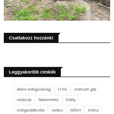
Csatlakozz hozzánk!
Leggyakoribb cimkék
állami erdőgazdaság
STIHL
erdészeti gép
vadászat
fakitermelés
Erdély
erdőgazdálkodás
vadász
NÉBIH
erdész