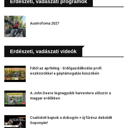
Erdészeti, vadászati programok
Austrofoma 2027
Erdészeti, vadászati videók
Fától az aprítékig - Erdőgazdálkodás profi
eszközökkel a géptámogatás küszöbén
A John Deere legnagyobb harvestere először a
magyar erdőkben
Csalódott bajnok a dobogón + új fűrész debütált
Soponyán!