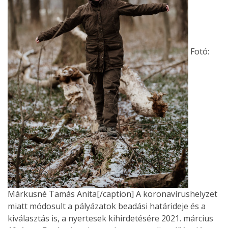
Fotó:
Márkusné Tamás Anita[/caption] A koronavírushelyzet
miatt módosult a pályázatok beadási határideje és a
kiválasztás is, a nyertesek kihirdetésére 2021. március