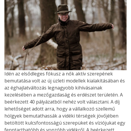
Idén az elsődleges fókusz a nők aktív szerepének
bemutatása volt az új üzleti modellek kialakításában és
az éghajlatváltozás legnagyobb kihívásainak
kezelésében a mezőgazdaság és erdészet területén. A
beérkezett 40 pályázatból nehéz volt választani. A díj
lehetőséget adott arra, hogy a vállalkozó szellemű
hölgyek bemutathassák a vidéki térségek jövőjében
betöltött kulcsfontosságú szerepüket és víziójukat egy
fenntarthatóbb és vonzóbb vidékről. A beérkezett