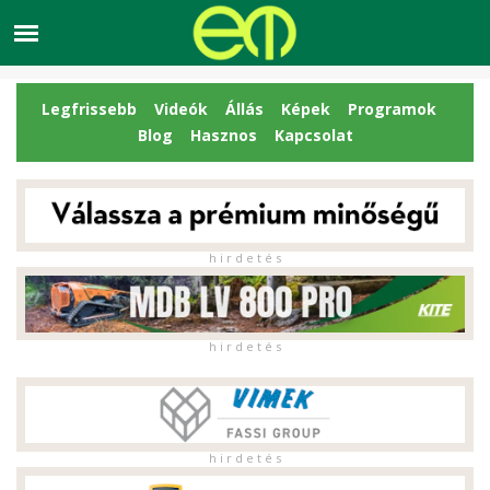
Legfrissebb
Videók
Állás
Képek
Programok
Blog
Hasznos
Kapcsolat
h i r d e t é s
h i r d e t é s
h i r d e t é s