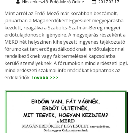
Hírszerkesztő: Erdő-Mező Online
2017.02.17.
Mint arról az Erdő-Mező már korábban beszámolt,
januárban a Magánerdőkért Egyesület megyejárásba
kezdett, reagálva a Szabolcs-Szatmár-Bereg megyei
erdőtulajdonosok igényeire. A megyejárás részeként a
MERD hét helyszínen kihelyezett ingyenes tájékoztató
fórumokat tart erdőgazdálkodóknak, erdőtulajdonnal
rendelkezőknek vagy fakitermeléssel kapcsolatba
kerülő személyeknek. A fórumokon mind erdészeti jogi,
mind erdészeti szakmai információkat kaphatnak az
érdeklődők.
Tovább >>>