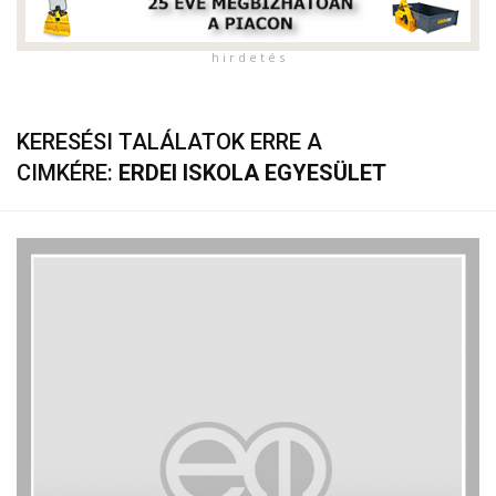
h i r d e t é s
KERESÉSI TALÁLATOK ERRE A
CIMKÉRE:
ERDEI ISKOLA EGYESÜLET