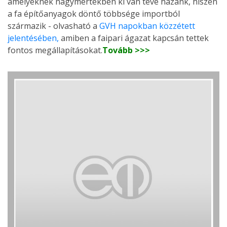
amelyeknek nagymértékben ki van téve hazánk, hiszen
a fa építőanyagok döntő többsége importból
származik - olvasható a
GVH napokban közzétett
jelentésében,
amiben a faipari ágazat kapcsán tettek
fontos megállapításokat.
Tovább >>>