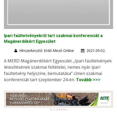
Ipari faültetvényekről tart szakmai konferenciát a
Magánerdőkért Egyesület
Hírszerkesztő: Erdő-Mező Online
2021.09.02.
A MERD Magánerdőkért Egyesület „Ipari faültetvények
létesítésének szakmai feltételei, nemes nyár ipari
faültetvény helyszíne, bemutatása" címen szakmai
konferenciát tart szeptember 24-én.
Tovább >>>
h i r d e t é s