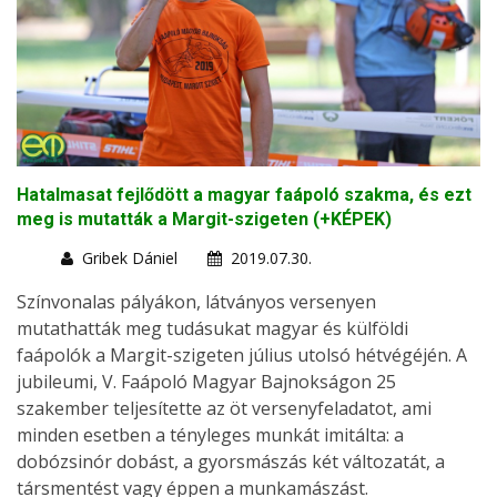
Hatalmasat fejlődött a magyar faápoló szakma, és ezt
meg is mutatták a Margit-szigeten (+KÉPEK)
Gribek Dániel
2019.07.30.
Színvonalas pályákon, látványos versenyen
mutathatták meg tudásukat magyar és külföldi
faápolók a Margit-szigeten július utolsó hétvégéjén. A
jubileumi, V. Faápoló Magyar Bajnokságon 25
szakember teljesítette az öt versenyfeladatot, ami
minden esetben a tényleges munkát imitálta: a
dobózsinór dobást, a gyorsmászás két változatát, a
társmentést vagy éppen a munkamászást.