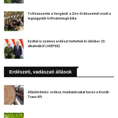
Trófeaszemle a Vergánál: a Zirci Erdészetnél esett a
legnagyobb trófeatömegű bika
Ezúttal is számos erdészt tüntettek ki október 23.
alkalmából (+KÉPEK)
Erdészeti, vadászati állások
Álláshirdetés: erdész munkatársakat keres a Kozák-
Trans Kft.