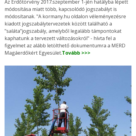
Az Erdőtörvény 2017.szeptember 1-jén hatályba lépett
módosítása miatt több, kapcsolódó jogszabályt is
módosítanak. "A kormany.hu oldalon véleményezésre
kiadott jogszabálytervezetek között található a
"saláta"jogszabály, amelyből legalább támpontokat
kaphatunk a tervezett változásokról" - hívta fel a
figyelmet az alább letölthető dokumentumra a MERD
Magáerdőkért Egyesület.
Tovább >>>