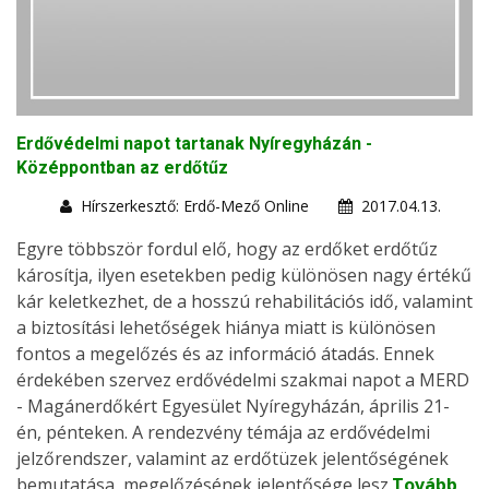
Erdővédelmi napot tartanak Nyíregyházán -
Középpontban az erdőtűz
Hírszerkesztő: Erdő-Mező Online
2017.04.13.
Egyre többször fordul elő, hogy az erdőket erdőtűz
károsítja, ilyen esetekben pedig különösen nagy értékű
kár keletkezhet, de a hosszú rehabilitációs idő, valamint
a biztosítási lehetőségek hiánya miatt is különösen
fontos a megelőzés és az információ átadás. Ennek
érdekében szervez erdővédelmi szakmai napot a MERD
- Magánerdőkért Egyesület Nyíregyházán, április 21-
én, pénteken. A rendezvény témája az erdővédelmi
jelzőrendszer, valamint az erdőtüzek jelentőségének
bemutatása, megelőzésének jelentősége lesz.
Tovább