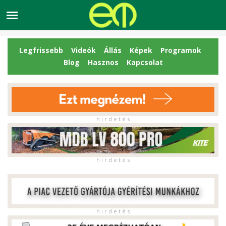
Legfrissebb
Videók
Állás
Képek
Programok
Blog
Hasznos
Kapcsolat
h i r d e t é s
h i r d e t é s
h i r d e t é s