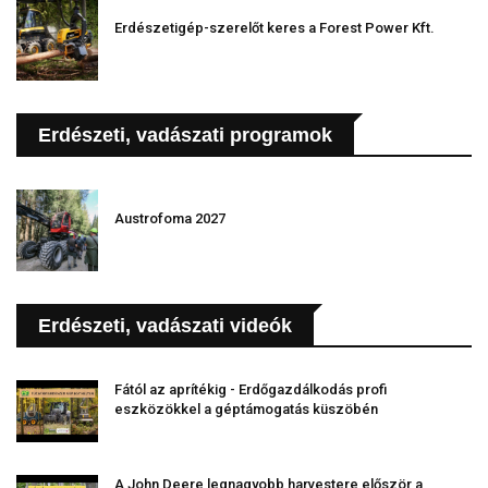
Erdészetigép-szerelőt keres a Forest Power Kft.
Erdészeti, vadászati programok
Austrofoma 2027
Erdészeti, vadászati videók
Fától az aprítékig - Erdőgazdálkodás profi
eszközökkel a géptámogatás küszöbén
A John Deere legnagyobb harvestere először a