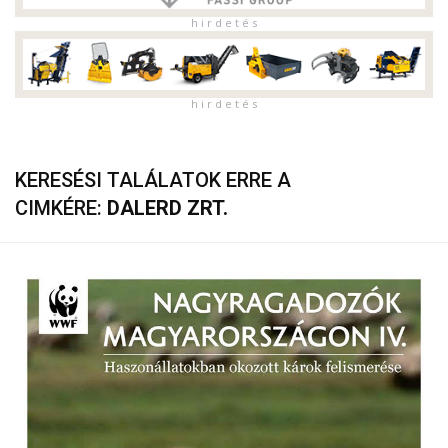
h i r d e t é s
h i r d e t é s
KERESÉSI TALÁLATOK ERRE A
CIMKÉRE:
DALERD ZRT.