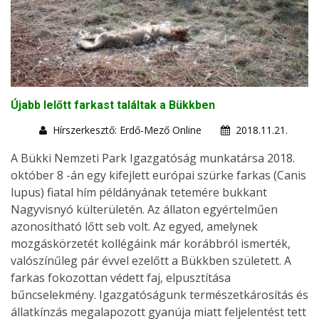
Újabb lelőtt farkast találtak a Bükkben
Hírszerkesztő: Erdő-Mező Online
2018.11.21.
A Bükki Nemzeti Park Igazgatóság munkatársa 2018.
október 8 -án egy kifejlett európai szürke farkas (Canis
lupus) fiatal hím példányának tetemére bukkant
Nagyvisnyó külterületén. Az állaton egyértelműen
azonosítható lőtt seb volt. Az egyed, amelynek
mozgáskörzetét kollégáink már korábbról ismerték,
valószínűleg pár évvel ezelőtt a Bükkben született. A
farkas fokozottan védett faj, elpusztítása
bűncselekmény. Igazgatóságunk természetkárosítás és
állatkínzás megalapozott gyanúja miatt feljelentést tett