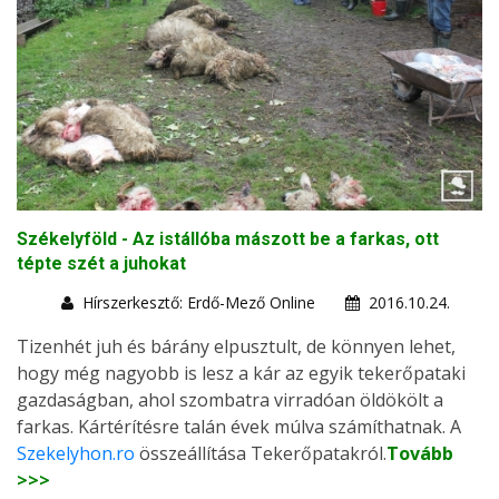
Székelyföld - Az istállóba mászott be a farkas, ott
tépte szét a juhokat
Hírszerkesztő: Erdő-Mező Online
2016.10.24.
Tizenhét juh és bárány elpusztult, de könnyen lehet,
hogy még nagyobb is lesz a kár az egyik tekerőpataki
gazdaságban, ahol szombatra virradóan öldökölt a
farkas. Kártérítésre talán évek múlva számíthatnak. A
Szekelyhon.ro
összeállítása Tekerőpatakról.
Tovább
>>>