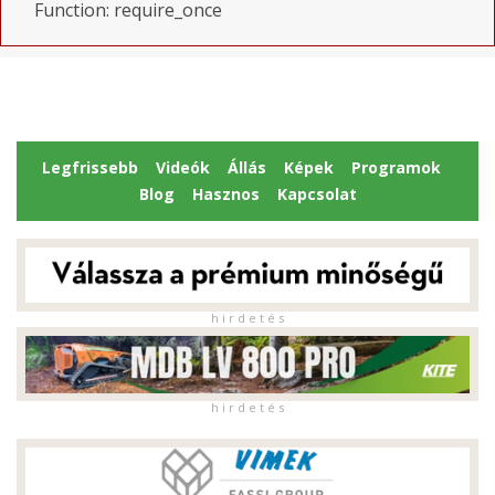
Function: require_once
Legfrissebb
Videók
Állás
Képek
Programok
Blog
Hasznos
Kapcsolat
h i r d e t é s
h i r d e t é s