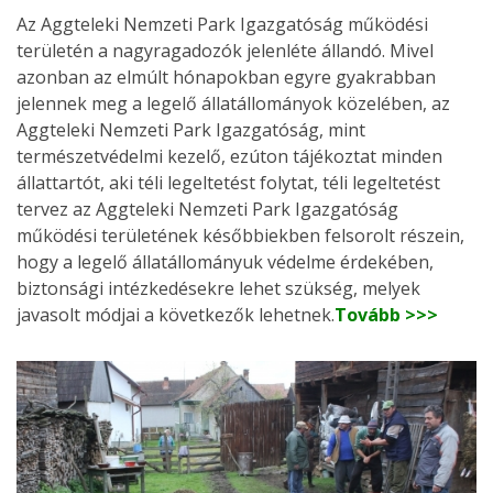
Az Aggteleki Nemzeti Park Igazgatóság működési
területén a nagyragadozók jelenléte állandó. Mivel
azonban az elmúlt hónapokban egyre gyakrabban
jelennek meg a legelő állatállományok közelében, az
Aggteleki Nemzeti Park Igazgatóság, mint
természetvédelmi kezelő, ezúton tájékoztat minden
állattartót, aki téli legeltetést folytat, téli legeltetést
tervez az Aggteleki Nemzeti Park Igazgatóság
működési területének későbbiekben felsorolt részein,
hogy a legelő állatállományuk védelme érdekében,
biztonsági intézkedésekre lehet szükség, melyek
javasolt módjai a következők lehetnek.
Tovább >>>