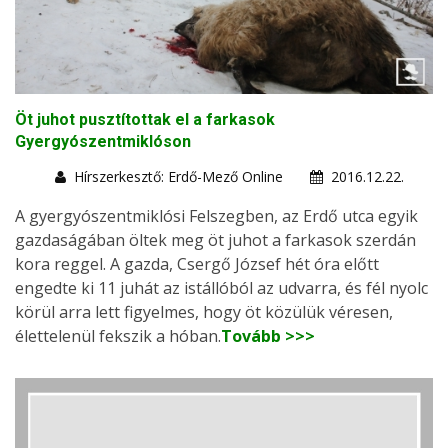
Öt juhot pusztítottak el a farkasok
Gyergyószentmiklóson
Hírszerkesztő: Erdő-Mező Online
2016.12.22.
A gyergyószentmiklósi Felszegben, az Erdő utca egyik
gazdaságában öltek meg öt juhot a farkasok szerdán
kora reggel. A gazda, Csergő József hét óra előtt
engedte ki 11 juhát az istállóból az udvarra, és fél nyolc
körül arra lett figyelmes, hogy öt közülük véresen,
élettelenül fekszik a hóban.
Tovább >>>