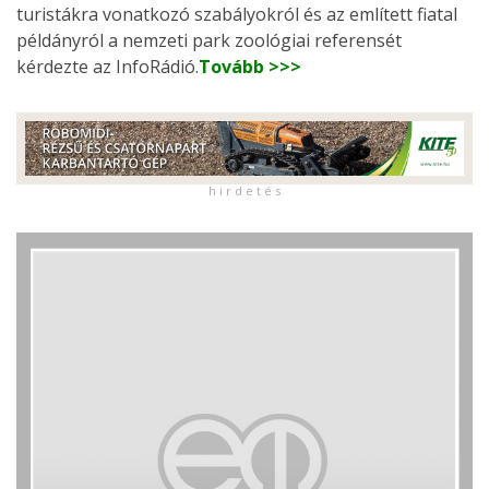
turistákra vonatkozó szabályokról és az említett fiatal
példányról a nemzeti park zoológiai referensét
kérdezte az InfoRádió.
Tovább >>>
h i r d e t é s