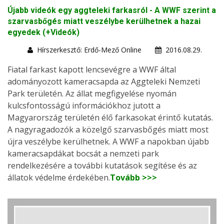
Újabb videók egy aggteleki farkasról - A WWF szerint a
szarvasbőgés miatt veszélybe kerülhetnek a hazai
egyedek (+Videók)
Hírszerkesztő: Erdő-Mező Online
2016.08.29.
Fiatal farkast kapott lencsevégre a WWF által
adományozott kameracsapda az Aggteleki Nemzeti
Park területén. Az állat megfigyelése nyomán
kulcsfontosságú információkhoz jutott a
Magyarország területén élő farkasokat érintő kutatás.
A nagyragadozók a közelgő szarvasbőgés miatt most
újra veszélybe kerülhetnek. A WWF a napokban újabb
kameracsapdákat bocsát a nemzeti park
rendelkezésére a további kutatások segítése és az
állatok védelme érdekében.
Tovább >>>