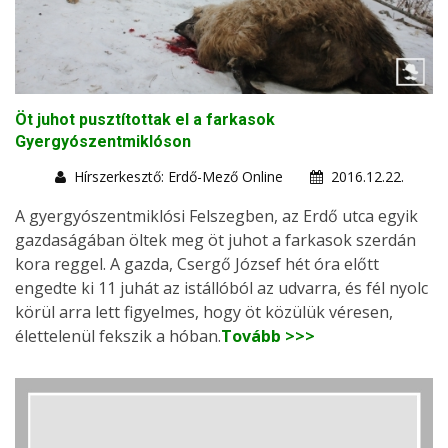
Öt juhot pusztítottak el a farkasok
Gyergyószentmiklóson
Hírszerkesztő: Erdő-Mező Online
2016.12.22.
A gyergyószentmiklósi Felszegben, az Erdő utca egyik
gazdaságában öltek meg öt juhot a farkasok szerdán
kora reggel. A gazda, Csergő József hét óra előtt
engedte ki 11 juhát az istállóból az udvarra, és fél nyolc
körül arra lett figyelmes, hogy öt közülük véresen,
élettelenül fekszik a hóban.
Tovább >>>