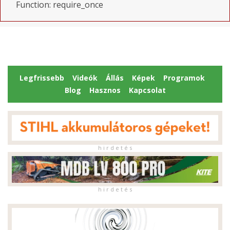
Function: require_once
Legfrissebb
Videók
Állás
Képek
Programok
Blog
Hasznos
Kapcsolat
h i r d e t é s
h i r d e t é s