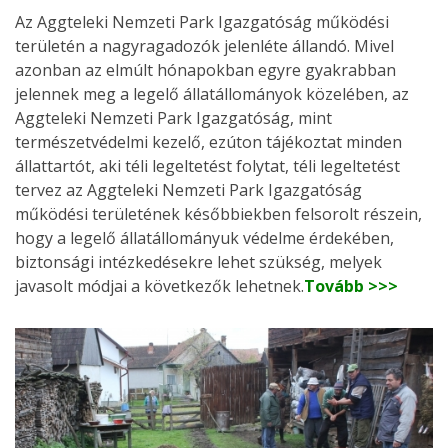
Az Aggteleki Nemzeti Park Igazgatóság működési
területén a nagyragadozók jelenléte állandó. Mivel
azonban az elmúlt hónapokban egyre gyakrabban
jelennek meg a legelő állatállományok közelében, az
Aggteleki Nemzeti Park Igazgatóság, mint
természetvédelmi kezelő, ezúton tájékoztat minden
állattartót, aki téli legeltetést folytat, téli legeltetést
tervez az Aggteleki Nemzeti Park Igazgatóság
működési területének későbbiekben felsorolt részein,
hogy a legelő állatállományuk védelme érdekében,
biztonsági intézkedésekre lehet szükség, melyek
javasolt módjai a következők lehetnek.
Tovább >>>