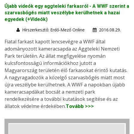
Újabb videók egy aggteleki farkasról - A WWF szerint a
szarvasbőgés miatt veszélybe kerülhetnek a hazai
egyedek (+Videók)
Hírszerkesztő: Erdő-Mező Online
2016.08.29.
Fiatal farkast kapott lencsevégre a WWF által
adományozott kameracsapda az Aggteleki Nemzeti
Park területén. Az állat megfigyelése nyomán
kulcsfontosságú információkhoz jutott a
Magyarország területén élő farkasokat érintő kutatás.
A nagyragadozók a közelgő szarvasbőgés miatt most
újra veszélybe kerülhetnek. A WWF a napokban újabb
kameracsapdákat bocsát a nemzeti park
rendelkezésére a további kutatások segítése és az
állatok védelme érdekében.
Tovább >>>