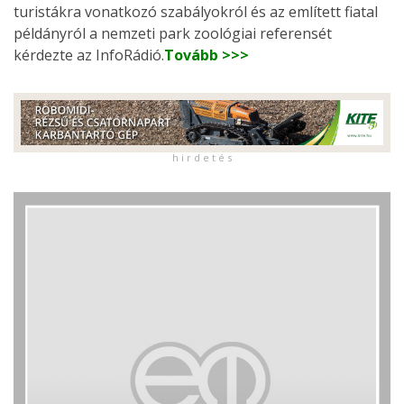
turistákra vonatkozó szabályokról és az említett fiatal
példányról a nemzeti park zoológiai referensét
kérdezte az InfoRádió.
Tovább >>>
h i r d e t é s