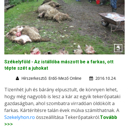
Székelyföld - Az istállóba mászott be a farkas, ott
tépte szét a juhokat
Hírszerkesztő: Erdő-Mező Online
2016.10.24.
Tizenhét juh és bárány elpusztult, de könnyen lehet,
hogy még nagyobb is lesz a kár az egyik tekerőpataki
gazdaságban, ahol szombatra virradóan öldökölt a
farkas. Kártérítésre talán évek múlva számíthatnak. A
Szekelyhon.ro
összeállítása Tekerőpatakról.
Tovább
>>>