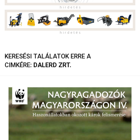
h i r d e t é s
h i r d e t é s
KERESÉSI TALÁLATOK ERRE A
CIMKÉRE:
DALERD ZRT.