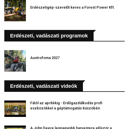
Erdészetigép-szerelőt keres a Forest Power Kft.
Erdészeti, vadászati programok
Austrofoma 2027
Erdészeti, vadászati videók
Fától az aprítékig - Erdőgazdálkodás profi
eszközökkel a géptámogatás küszöbén
A John Deere legnagyobb harvestere először a