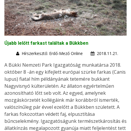
Újabb lelőtt farkast találtak a Bükkben
Hírszerkesztő: Erdő-Mező Online
2018.11.21.
A Bükki Nemzeti Park Igazgatóság munkatársa 2018.
október 8 -án egy kifejlett európai szürke farkas (Canis
lupus) fiatal hím példányának tetemére bukkant
Nagyvisnyó külterületén. Az állaton egyértelműen
azonosítható lőtt seb volt. Az egyed, amelynek
mozgáskörzetét kollégáink már korábbról ismerték,
valószínűleg pár évvel ezelőtt a Bükkben született. A
farkas fokozottan védett faj, elpusztítása
bűncselekmény. Igazgatóságunk természetkárosítás és
állatkínzás megalapozott gyanúja miatt feljelentést tett