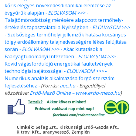
kőris elegyes növekedésdinamikai elemzése az
évgyűrűk alapján
- ELOLVASOM >>>
-
Talajtömörödöttség mérésére alapozott termőhely-
értékelés tapasztalatai a Nyírségben
- ELOLVASOM >>>
- Szélsőséges termőhelyi jellemzők hatása kocsányos
tölgy erdőállomány talajnedvességére lékes felújítása
során
- ELOLVASOM >>>
- Akác kutatások a
Faanyagtudományi Intézetben
- ELOLVASOM >>>
-
Rövid vágásfordulójú energetikai faültetvények
technológiai sajátosságai
- ELOLVASOM >>>
-
Numerikus analízis alkalmazása forgó szerszám
fejlesztéséhez
-
(Forrás:
aee.hu
- Engedéllyel
közzétéve:
Erdő-Mező Online – www.erdo-mezo.hu
)
,
,
Cimkék:
Sefag Zrt.
Kiskunsági Erdő-Gazda Kft.
,
,
Ritrovi Kft.
aranyvessző
Zemplén