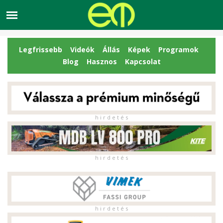
Legfrissebb
Videók
Állás
Képek
Programok
Blog
Hasznos
Kapcsolat
h i r d e t é s
h i r d e t é s
h i r d e t é s