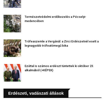
Természetvédelmi erdőkezelés a Pécselyi-
medencében
Trófeaszemle a Vergánál: a Zirci Erdészetnél esett a
legnagyobb trófeatömegű bika
Ezúttal is számos erdészt tüntettek ki október 23.
alkalmából (+KÉPEK)
Erdészeti, vadászati állások