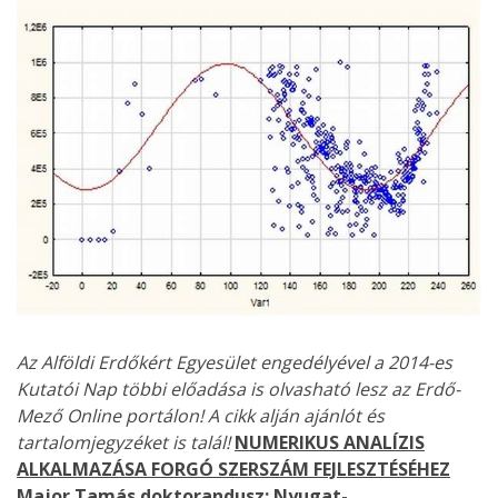
Az Alföldi Erdőkért Egyesület engedélyével a 2014-es
Kutatói Nap többi előadása is olvasható lesz az Erdő-
Mező Online portálon!
A cikk alján ajánlót és
tartalomjegyzéket is talál!
NUMERIKUS ANALÍZIS
ALKALMAZÁSA FORGÓ SZERSZÁM FEJLESZTÉSÉHEZ
Major Tamás
doktorandusz; Nyugat-