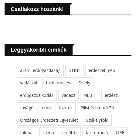
Csatlakozz hozzánk!
Leggyakoribb cimkék
állami erdőgazdaság
STIHL
erdészeti gép
vadászat
fakitermelés
Erdély
erdőgazdálkodás
vadász
NÉBIH
erdész
favágó
erdő
traktor
Pilisi Parkerdő Zrt.
Országos Erdészeti Egyesület
Székelyföld
falopás
tűzifa
erdőtűz
fakitermelő
OEE