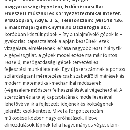
magyarországi Egyetem, Erdőmérnöki Kar,
Erdészeti-műszaki és Környezettechnikai Intézet.
9400 Sopron, Ady E. u. 5., Telefonszám: (99) 518-136,
E-mail:
major@emk.nyme.hu
Összefoglalás
A
korábban készült gépek − így a talajművelő gépek is −
gyakorlati tapasztalatok alapján készültek, ezek
vizsgálata, elméletének leírása nagyobbrészt hiányzik.
A gépvizsgálat, a gépek modellezése ma már fontos
része új mezőgazdasági gépek tervezési és
fejlesztési munkálatainak. Egy új szerszámnak a pontos
szilárdságtani méretezése csak szabadföldi mérések és
modern matematikai-mechanikai módszerek
(végeselem-módszer) felhasználásával végezhető el. A
szerszám és a talaj kapcsolatának modellezésével
lehetővé válik a fejlesztés idejének és költségének
jelentős csökkentése. Mivel a forgó szerszám
működése közben nagy erőhatások, illetve
elmozdulások lépnek fel a hagyományos végeselem-