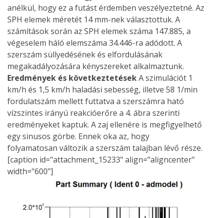
anélkül, hogy ez a futást érdemben veszélyeztetné. Az
SPH elemek méretét 14 mm-nek választottuk. A
számítások során az SPH elemek száma 147.885, a
végeselem háló elemszáma 34.446-ra adódott. A
szerszám süllyedésének és elfordulásának
megakadályozására kényszereket alkalmaztunk.
Eredmények és következtetések
A szimulációt 1
km/h és 1,5 km/h haladási sebesség, illetve 58 1/min
fordulatszám mellett futtatva a szerszámra ható
vízszintes irányú reakcióerőre a 4. ábra szerinti
eredményeket kaptuk. A zaj ellenére is megfigyelhető
egy sinusos görbe. Ennek oka az, hogy
folyamatosan változik a szerszám talajban lévő része.
[caption id="attachment_15233" align="aligncenter"
width="600"]