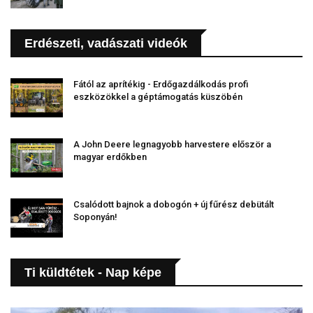
Erdészeti, vadászati videók
Fától az aprítékig - Erdőgazdálkodás profi
eszközökkel a géptámogatás küszöbén
A John Deere legnagyobb harvestere először a
magyar erdőkben
Csalódott bajnok a dobogón + új fűrész debütált
Soponyán!
Ti küldtétek - Nap képe