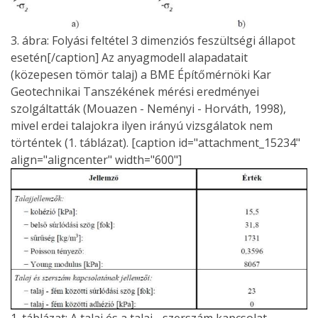
3. ábra: Folyási feltétel 3 dimenziós feszültségi állapot
esetén[/caption] Az anyagmodell alapadatait
(közepesen tömör talaj) a BME Építőmérnöki Kar
Geotechnikai Tanszékének mérési eredményei
szolgáltatták (Mouazen - Neményi - Horváth, 1998),
mivel erdei talajokra ilyen irányú vizsgálatok nem
történtek (1. táblázat). [caption id="attachment_15234"
align="aligncenter" width="600"]