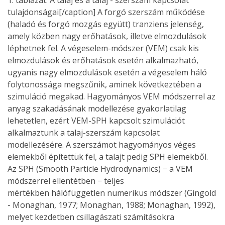
1. táblázat: A talaj és a talaj - szerszám kapcsolat
tulajdonságai[/caption] A forgó szerszám működése
(haladó és forgó mozgás együtt) tranziens jelenség,
amely közben nagy erőhatások, illetve elmozdulások
léphetnek fel. A végeselem-módszer (VEM) csak kis
elmozdulások és erőhatások esetén alkalmazható,
ugyanis nagy elmozdulások esetén a végeselem háló
folytonossága megszűnik, aminek következtében a
szimuláció megakad. Hagyományos VEM módszerrel az
anyag szakadásának modellezése gyakorlatilag
lehetetlen, ezért VEM-SPH kapcsolt szimulációt
alkalmaztunk a talaj-szerszám kapcsolat
modellezésére. A szerszámot hagyományos véges
elemekből építettük fel, a talajt pedig SPH elemekből.
Az SPH (Smooth Particle Hydrodynamics) − a VEM
módszerrel ellentétben − teljes
mértékben hálófüggetlen numerikus módszer (Gingold
- Monaghan, 1977; Monaghan, 1988; Monaghan, 1992),
melyet kezdetben csillagászati számításokra