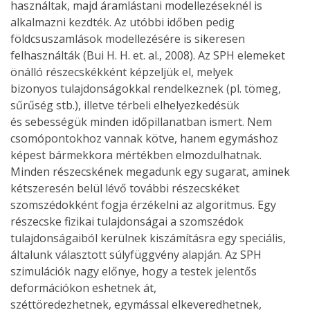
használtak, majd áramlástani modellezéseknél is
alkalmazni kezdték. Az utóbbi időben pedig
földcsuszamlások modellezésére is sikeresen
felhasználták (Bui H. H. et. al., 2008). Az SPH elemeket
önálló részecskékként képzeljük el, melyek
bizonyos tulajdonságokkal rendelkeznek (pl. tömeg,
sűrűség stb.), illetve térbeli elhelyezkedésük
és sebességük minden időpillanatban ismert. Nem
csomópontokhoz vannak kötve, hanem egymáshoz
képest bármekkora mértékben elmozdulhatnak.
Minden részecskének megadunk egy sugarat, aminek
kétszeresén belül lévő további részecskéket
szomszédokként fogja érzékelni az algoritmus. Egy
részecske fizikai tulajdonságai a szomszédok
tulajdonságaiból kerülnek kiszámításra egy speciális,
általunk választott súlyfüggvény alapján. Az SPH
szimulációk nagy előnye, hogy a testek jelentős
deformációkon eshetnek át,
széttöredezhetnek, egymással elkeveredhetnek,