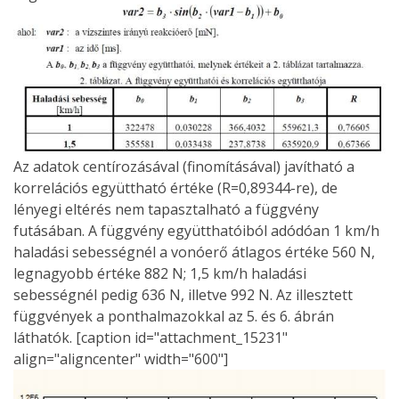
Az adatok centírozásával (finomításával) javítható a
korrelációs együttható értéke (R=0,89344-re), de
lényegi eltérés nem tapasztalható a függvény
futásában. A függvény együtthatóiból adódóan 1 km/h
haladási sebességnél a vonóerő átlagos értéke 560 N,
legnagyobb értéke 882 N; 1,5 km/h haladási
sebességnél pedig 636 N, illetve 992 N. Az illesztett
függvények a ponthalmazokkal az 5. és 6. ábrán
láthatók. [caption id="attachment_15231"
align="aligncenter" width="600"]