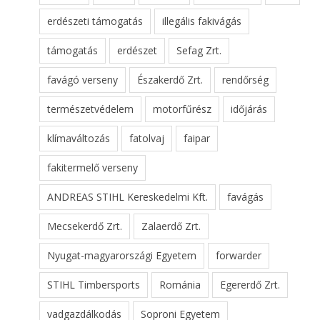
erdészeti támogatás
illegális fakivágás
támogatás
erdészet
Sefag Zrt.
favágó verseny
Északerdő Zrt.
rendőrség
természetvédelem
motorfűrész
időjárás
klímaváltozás
fatolvaj
faipar
fakitermelő verseny
ANDREAS STIHL Kereskedelmi Kft.
favágás
Mecsekerdő Zrt.
Zalaerdő Zrt.
Nyugat-magyarországi Egyetem
forwarder
STIHL Timbersports
Románia
Egererdő Zrt.
vadgazdálkodás
Soproni Egyetem