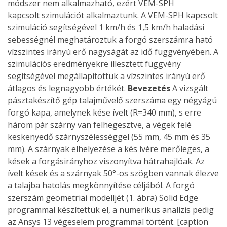
módszer nem alkalmazható, ezért VEM-SPH
kapcsolt szimulációt alkalmaztunk. A VEM-SPH kapcsolt
szimuláció segítségével 1 km/h és 1,5 km/h haladási
sebességnél meghatároztuk a forgó szerszámra ható
vízszintes irányú erő nagyságát az idő függvényében. A
szimulációs eredményekre illesztett függvény
segítségével megállapítottuk a vízszintes irányú erő
átlagos és legnagyobb értékét.
Bevezetés
A vizsgált
pásztakészítő gép talajművelő szerszáma egy négyágú
forgó kapa, amelynek kése ívelt (R=340 mm), s erre
három pár szárny van felhegesztve, a végek felé
keskenyedő szárnyszélességgel (55 mm, 45 mm és 35
mm). A szárnyak elhelyezése a kés ívére merőleges, a
kések a forgásirányhoz viszonyítva hátrahajlóak. Az
ívelt kések és a szárnyak 50°-os szögben vannak élezve
a talajba hatolás megkönnyítése céljából. A forgó
szerszám geometriai modelljét (1. ábra) Solid Edge
programmal készítettük el, a numerikus analízis pedig
az Ansys 13 végeselem programmal történt. [caption