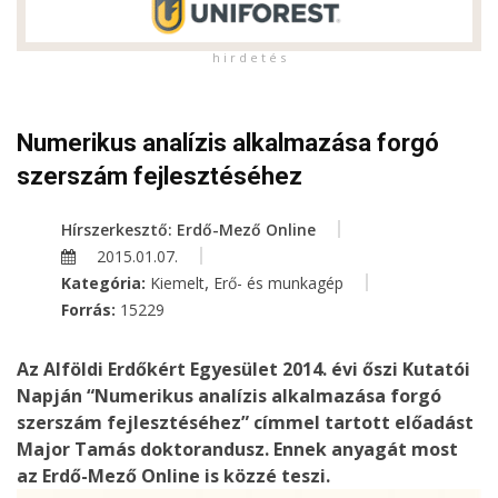
h i r d e t é s
Numerikus analízis alkalmazása forgó
szerszám fejlesztéséhez
Hírszerkesztő: Erdő-Mező Online
2015.01.07.
,
Kategória:
Kiemelt
Erő- és munkagép
Forrás:
15229
Az Alföldi Erdőkért Egyesület 2014. évi őszi Kutatói
Napján “Numerikus analízis alkalmazása forgó
szerszám fejlesztéséhez” címmel tartott előadást
Major Tamás doktorandusz. Ennek anyagát most
az Erdő-Mező Online is közzé teszi.