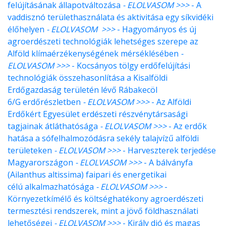
felújításának állapotváltozása
- ELOLVASOM >>>
- A
vaddisznó területhasználata és aktivitása egy síkvidéki
élőhelyen
- ELOLVASOM >>>
- Hagyományos és új
agroerdészeti technológiák lehetséges szerepe az
Alföld klímaérzékenységének mérséklésében
-
ELOLVASOM >>>
- Kocsányos tölgy erdőfelújítási
technológiák összehasonlítása a Kisalföldi
Erdőgazdaság területén lévő Rábakecöl
6/G erdőrészletben
- ELOLVASOM >>>
- Az Alföldi
Erdőkért Egyesület erdészeti részvénytársasági
tagjainak átláthatósága
- ELOLVASOM >>>
- Az erdők
hatása a sófelhalmozódásra sekély talajvízű alföldi
területeken
- ELOLVASOM >>>
- Harveszterek terjedése
Magyarországon
- ELOLVASOM >>>
- A bálványfa
(Ailanthus altissima) faipari és energetikai
célú alkalmazhatósága
- ELOLVASOM >>>
-
Környezetkímélő és költséghatékony agroerdészeti
termesztési rendszerek, mint a jövő földhasználati
lehetőségei
- ELOLVASOM >>>
- Király dió és magas