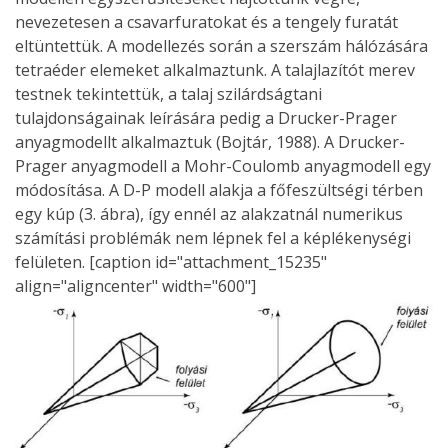
nevezetesen a csavarfuratokat és a tengely furatát
eltüntettük. A modellezés során a szerszám hálózására
tetraéder elemeket alkalmaztunk. A talajlazítót merev
testnek tekintettük, a talaj szilárdságtani
tulajdonságainak leírására pedig a Drucker-Prager
anyagmodellt alkalmaztuk (Bojtár, 1988). A Drucker-
Prager anyagmodell a Mohr-Coulomb anyagmodell egy
módosítása. A D-P modell alakja a főfeszültségi térben
egy kúp (3. ábra), így ennél az alakzatnál numerikus
számítási problémák nem lépnek fel a képlékenységi
felületen. [caption id="attachment_15235"
align="aligncenter" width="600"]