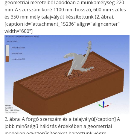
geometriai méreteiből adódóan a munkamélység 220
mm. A szerszám köré 1100 mm hosszú, 600 mm széles
és 350 mm mély talajvályút készítettünk (2. ábra).
[caption id="attachment_15236" align="aligncenter"
width="600"]
2. ábra: A forgó szerszám és a talajvályú[/caption] A
jobb minőségű hálózás érdekében a geometriai
modellen egyszerűsítéseket hajtottunk végre,