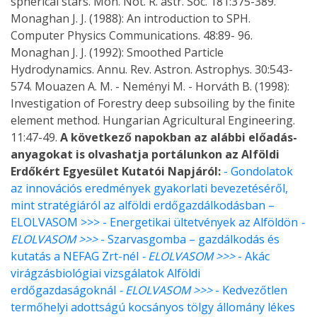
spherical stars. Mon. Not. R. astr. Soc. 181:375-389.
Monaghan J. J. (1988): An introduction to SPH.
Computer Physics Communications. 48:89- 96.
Monaghan J. J. (1992): Smoothed Particle
Hydrodynamics. Annu. Rev. Astron. Astrophys. 30:543-
574. Mouazen A. M. - Neményi M. - Horváth B. (1998):
Investigation of Forestry deep subsoiling by the finite
element method. Hungarian Agricultural Engineering.
11:47-49.
A következő napokban az alábbi előadás-
anyagokat is olvashatja portálunkon az Alföldi
Erdőkért Egyesület Kutatói Napjáról:
- Gondolatok
az innovációs eredmények gyakorlati bevezetéséről,
mint stratégiáról az alföldi erdőgazdálkodásban –
ELOLVASOM >>>
- Energetikai ültetvények az Alföldön
-
ELOLVASOM >>>
- Szarvasgomba – gazdálkodás és
kutatás a NEFAG Zrt-nél
- ELOLVASOM >>>
- Akác
virágzásbiológiai vizsgálatok Alföldi
erdőgazdaságoknál
- ELOLVASOM >>>
- Kedvezőtlen
termőhelyi adottságú kocsányos tölgy állomány lékes