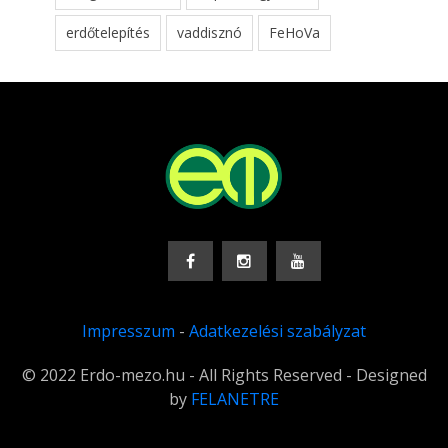
erdőtelepítés
vaddisznó
FeHoVa
Impresszum
-
Adatkezelési szabályzat
© 2022 Erdo-mezo.hu - All Rights Reserved - Designed
by
FELANETRE