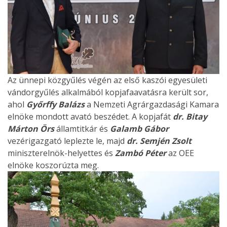
Az ünnepi közgyűlés végén az első kaszói egyesületi
vándorgyűlés alkalmából kopjafaavatásra került sor,
ahol
Győrffy Balázs
a Nemzeti Agrárgazdasági Kamara
elnöke mondott avató beszédet. A kopjafát
dr. Bitay
Márton Örs
államtitkár és
Galamb Gábor
vezérigazgató leplezte le, majd
dr. Semjén Zsolt
miniszterelnök-helyettes és
Zambó Péter
az OEE
elnöke koszorúzta meg.