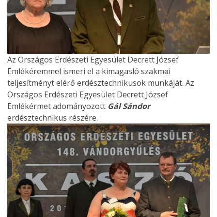
Az Országos Erdészeti Egyesület Decrett József
Emlékéremmel ismeri el a kimagasló szakmai
teljesítményt elérő erdésztechnikusok munkáját. Az
Országos Erdészeti Egyesület Decrett József
Emlékérmet adományozott
Gál Sándor
erdésztechnikus részére.