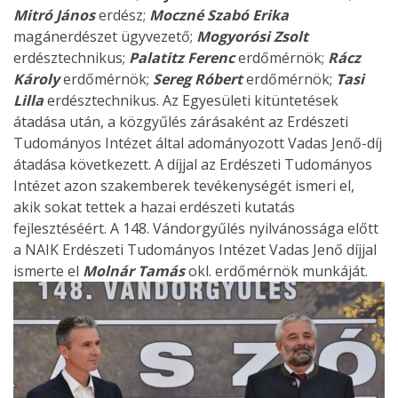
Mitró János
erdész;
Moczné Szabó Erika
magánerdészet ügyvezető;
Mogyorósi Zsolt
erdésztechnikus;
Palatitz Ferenc
erdőmérnök;
Rácz
Károly
erdőmérnök;
Sereg Róbert
erdőmérnök;
Tasi
Lilla
erdésztechnikus. Az Egyesületi kitüntetések
átadása után, a közgyűlés zárásaként az Erdészeti
Tudományos Intézet által adományozott Vadas Jenő-díj
átadása következett. A díjjal az Erdészeti Tudományos
Intézet azon szakemberek tevékenységét ismeri el,
akik sokat tettek a hazai erdészeti kutatás
fejlesztéséért. A 148. Vándorgyűlés nyilvánossága előtt
a NAIK Erdészeti Tudományos Intézet Vadas Jenő díjjal
ismerte el
Molnár Tamás
okl. erdőmérnök munkáját.