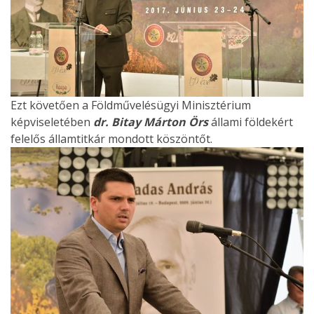
Ezt követően a Földművelésügyi Minisztérium
képviseletében
dr. Bitay Márton Örs
állami földekért
felelős államtitkár mondott köszöntőt.