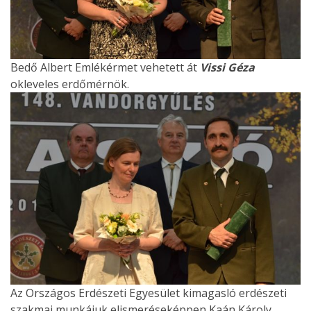
Bedő Albert Emlékérmet vehetett át
Vissi Géza
okleveles erdőmérnök.
Az Országos Erdészeti Egyesület kimagasló erdészeti
szakmai munkájuk elismeréseképpen Kaán Károly