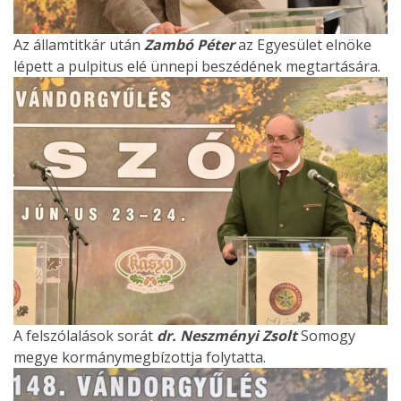
Az államtitkár után
Zambó Péter
az Egyesület elnöke
lépett a pulpitus elé ünnepi beszédének megtartására.
A felszólalások sorát
dr. Neszményi Zsolt
Somogy
megye kormánymegbízottja folytatta.