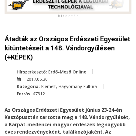
h i r d e t é s
Átadták az Országos Erdészeti Egyesület
kitüntetéseit a 148. Vándorgyűlésen
(+KÉPEK)
Hírszerkesztő: Erdő-Mező Online
2017.06.30.
,
Kategória:
Kiemelt
Hagyomány-kultúra
Forrás:
47312
Az Országos Erdészeti Egyesület június 23-24-én
Kaszópusztán tartotta meg a 148. Vándorgyűlését,
a Kárpát-medencei magyar erdészek legnagyobb
éves rendezvényeként, találkozójaként. Az