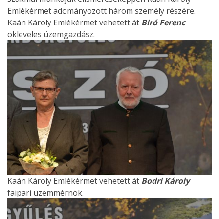
Emlékérmet adományozott három személy részére.
Kaán Károly Emlékérmet vehetett át
Biró Ferenc
okleveles üzemgazdász.
Kaán Károly Emlékérmet vehetett át
Bodri Károly
faipari üzemmérnök.