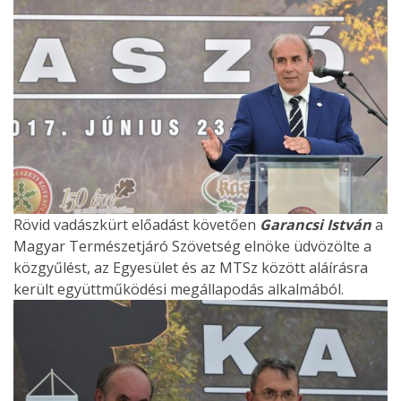
Rövid vadászkürt előadást követően
Garancsi István
a
Magyar Természetjáró Szövetség elnöke üdvözölte a
közgyűlést, az Egyesület és az MTSz között aláírásra
került együttműködési megállapodás alkalmából.