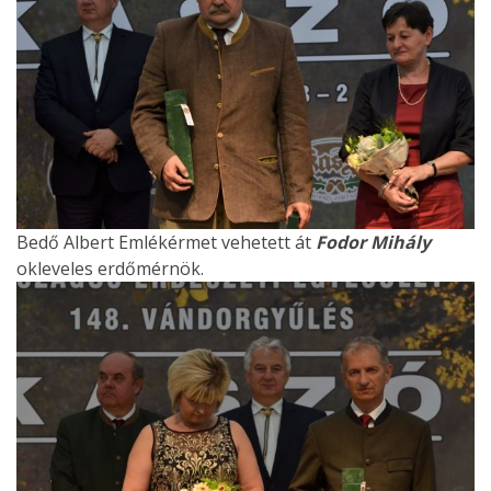
Bedő Albert Emlékérmet vehetett át
Fodor Mihály
okleveles erdőmérnök.