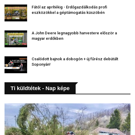
Fától az aprítékig - Erdőgazdálkodás profi
eszközökkel a géptámogatás küszöbén
A John Deere legnagyobb harvestere először a
magyar erdőkben
Csalódott bajnok a dobogón + új fűrész debütált
Soponyán!
Ti küldtétek - Nap képe