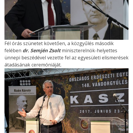
Fél órás szünetet követően, a közgyűlés második
felében
dr. Semjén Zsolt
miniszterelnök-helyettes
ünnepi beszédével vezette fel az egyesületi elismerések
átadásának ceremóniáját.