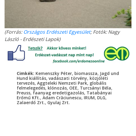
(Forrás:
Országos Erdészeti Egyesület
; Fotók: Nagy
László - Erdészeti Lapok)
,
,
Cimkék:
Kemenszky Péter
biomassza
Jagd und
,
,
Hund kiállítás
vadászati törvény
közjóléti
,
,
tervezés
Aggteleki Nemzeti Park
globális
,
,
,
,
felmelegedés
klónozás
OEE
Turcsányi Béla
,
,
Preuss
faanyag eredetigazolás
Tatabányai
,
,
,
,
Erőmű Kft.
Adam Crăciunescu
IRUM
DLG
,
Zalaerdő Zrt.
Gyulaj Zrt.