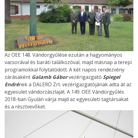
Az OEE 148. Vándorgyűlése ezután a hagyományos
vacsorával és baráti találkozóval, majd másnap a terepi
programokkal folytatódott. A két napos rendezvény
zárásaként
Galamb Gábor
vezérigazgató
Spiegel
Endré
nek a DALERD Zrt. vezérigazgatójának adta át az
egyesület vándorzászlaját. A 149. OEE Vándorgyűlés
2018-ban Gyulán várja majd az egyesületi tagtársakat
és a résztvevőket.