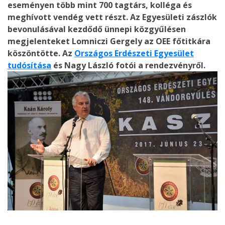
eseményen több mint 700 tagtárs, kolléga és
meghívott vendég vett részt. Az Egyesületi zászlók
bevonulásával kezdődő ünnepi közgyűlésen
megjelenteket Lomniczi Gergely az OEE főtitkára
köszöntötte. Az
Országos Erdészeti Egyesület
tudósítása
és Nagy László fotói a rendezvényről.