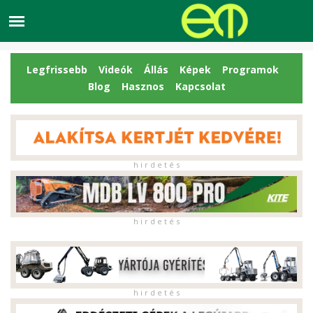
Legfrissebb
Videók
Állás
Képek
Programok
Blog
Hasznos
Kapcsolat
h i r d e t é s
h i r d e t é s
h i r d e t é s