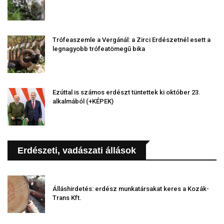
Trófeaszemle a Vergánál: a Zirci Erdészetnél esett a
legnagyobb trófeatömegű bika
Ezúttal is számos erdészt tüntettek ki október 23.
alkalmából (+KÉPEK)
Erdészeti, vadászati állások
Álláshirdetés: erdész munkatársakat keres a Kozák-
Trans Kft.