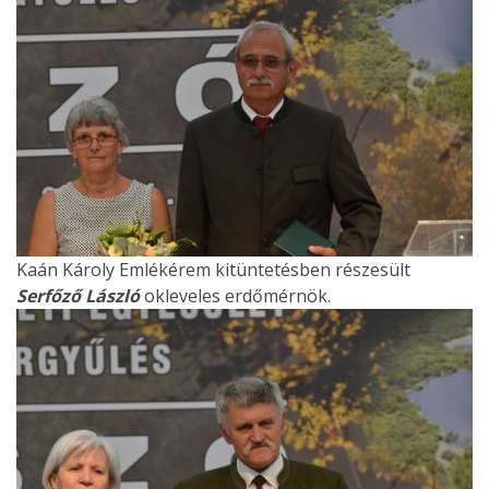
Kaán Károly Emlékérem kitüntetésben részesült
Serfőző László
okleveles erdőmérnök.