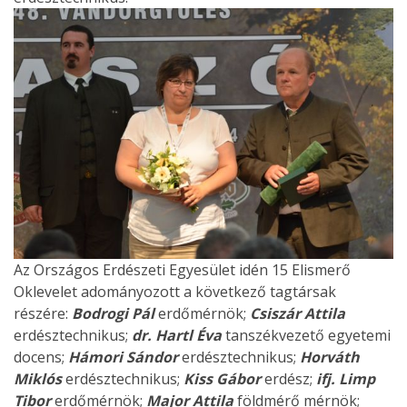
Az Országos Erdészeti Egyesület idén 15 Elismerő
Oklevelet adományozott a következő tagtársak
részére:
Bodrogi Pál
erdőmérnök;
Csiszár Attila
erdésztechnikus;
dr. Hartl Éva
tanszékvezető egyetemi
docens;
Hámori Sándor
erdésztechnikus;
Horváth
Miklós
erdésztechnikus;
Kiss Gábor
erdész;
ifj. Limp
Tibor
erdőmérnök;
Major Attila
földmérő mérnök;