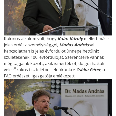
Különös alkalom volt, hogy
Kaán Károly
mellett másik
jeles erdész személyiséggel,
Madas András
sal
kapcsolatban is jeles évfordulót ünnepelhettünk:
születésének 100. évfordulóját. Szerencsére vannak
még tagjaink között, akik ismerték őt, dolgozhattak
vele. Örökös tiszteletbeli elnökünkre
Csóka Péter
, a
FAO erdészeti igazgatója emlékezett.