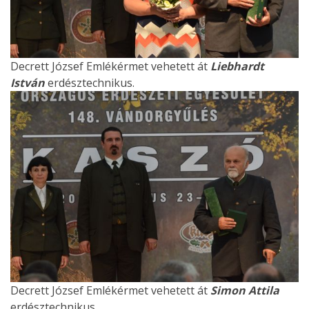
Decrett József Emlékérmet vehetett át
Liebhardt
István
erdésztechnikus.
Decrett József Emlékérmet vehetett át
Simon Attila
erdésztechnikus.