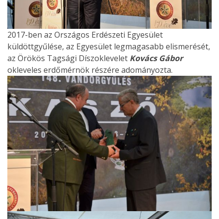
2017-ben az Országos Erdészeti Egyesület
küldöttgyűlése, az Egyesület legmagasabb elismerését,
az Örökös Tagsági Díszoklevelet
Kovács Gábor
okleveles erdőmérnök részére adományozta.