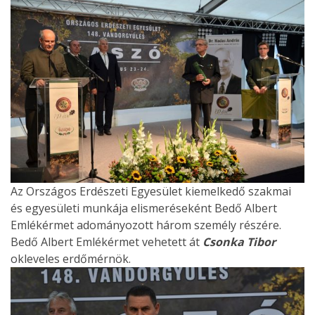
Az Országos Erdészeti Egyesület kiemelkedő szakmai
és egyesületi munkája elismeréseként Bedő Albert
Emlékérmet adományozott három személy részére.
Bedő Albert Emlékérmet vehetett át
Csonka Tibor
okleveles erdőmérnök.