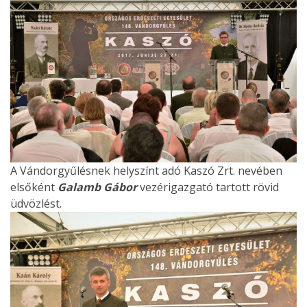
A Vándorgyűlésnek helyszínt adó Kaszó Zrt. nevében
elsőként
Galamb Gábor
vezérigazgató tartott rövid
üdvözlést.