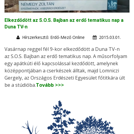
Elkezdődött az S.O.S. Bajban az erdő tematikus nap a
Duna TV-n
Hírszerkesztő: Erdő-Mező Online
2015.03.01.
Vasárnap reggel fél 9-kor elkezdődött a Duna TV-n
az S.O.S. Bajban az erdő tematikus nap. A műsorfolyam
egy apátkúti élő kapcsolással kezdődött, amelynek
középpontjában a cserkészek álltak, majd Lomniczi
Gergely, az Országos Erdészeti Egyesület főtitkára ült
be a stúdióba.
Tovább >>>