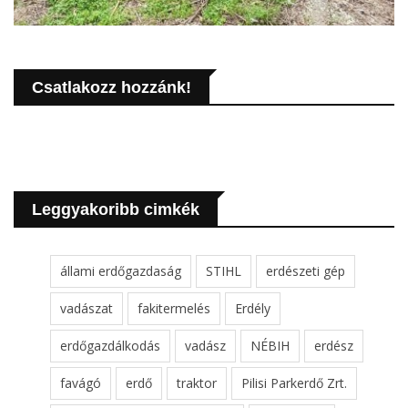
Csatlakozz hozzánk!
Leggyakoribb cimkék
állami erdőgazdaság
STIHL
erdészeti gép
vadászat
fakitermelés
Erdély
erdőgazdálkodás
vadász
NÉBIH
erdész
favágó
erdő
traktor
Pilisi Parkerdő Zrt.