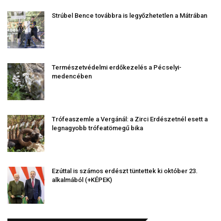
Strúbel Bence továbbra is legyőzhetetlen a Mátrában
Természetvédelmi erdőkezelés a Pécselyi-
medencében
Trófeaszemle a Vergánál: a Zirci Erdészetnél esett a
legnagyobb trófeatömegű bika
Ezúttal is számos erdészt tüntettek ki október 23.
alkalmából (+KÉPEK)