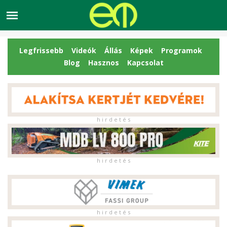
Legfrissebb
Videók
Állás
Képek
Programok
Blog
Hasznos
Kapcsolat
h i r d e t é s
h i r d e t é s
h i r d e t é s