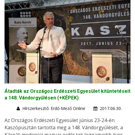
Átadták az Országos Erdészeti Egyesület kitüntetéseit
a 148. Vándorgyűlésen (+KÉPEK)
Hírszerkesztő: Erdő-Mező Online
2017.06.30.
Az Országos Erdészeti Egyesület június 23-24-én
Kaszópusztán tartotta meg a 148. Vándorgyűlését, a
Kárpát-medencei magyar erdészek legnagyobb éves