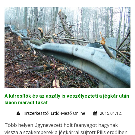
A károsítók és az aszály is veszélyezteti a jégkár után
lábon maradt fákat
Hírszerkesztő: Erdő-Mező Online
2015.01.12.
Több helyen úgynevezett holt faanyagot hagynak
vissza a szakemberek a jégkárral sújtott Pilis erdőiben.