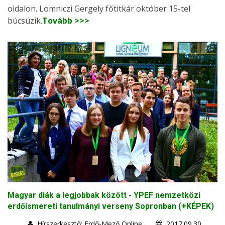
oldalon. Lomniczi Gergely főtitkár október 15-tel
búcsúzik.
Tovább >>>
Magyar diák a legjobbak között - YPEF nemzetközi
erdőismereti tanulmányi verseny Sopronban (+KÉPEK)
Hírszerkesztő: Erdő-Mező Online
2017.09.30.