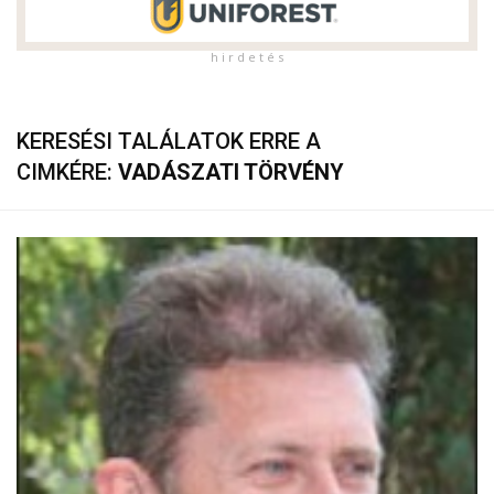
h i r d e t é s
KERESÉSI TALÁLATOK ERRE A
CIMKÉRE:
VADÁSZATI TÖRVÉNY