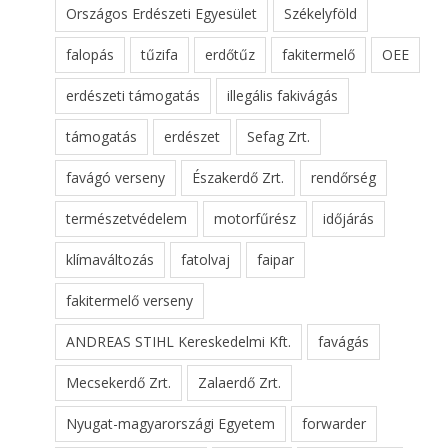
Országos Erdészeti Egyesület
Székelyföld
falopás
tűzifa
erdőtűz
fakitermelő
OEE
erdészeti támogatás
illegális fakivágás
támogatás
erdészet
Sefag Zrt.
favágó verseny
Északerdő Zrt.
rendőrség
természetvédelem
motorfűrész
időjárás
klímaváltozás
fatolvaj
faipar
fakitermelő verseny
ANDREAS STIHL Kereskedelmi Kft.
favágás
Mecsekerdő Zrt.
Zalaerdő Zrt.
Nyugat-magyarországi Egyetem
forwarder