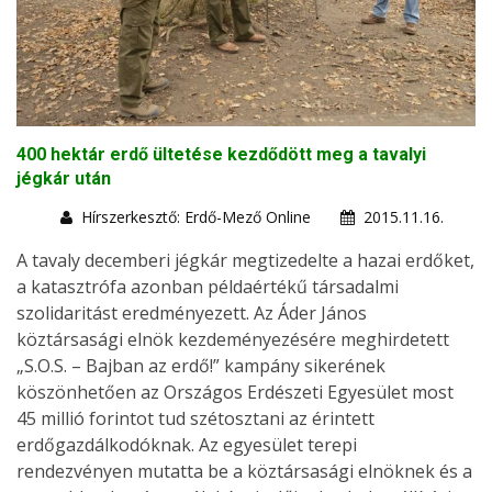
400 hektár erdő ültetése kezdődött meg a tavalyi
jégkár után
Hírszerkesztő: Erdő-Mező Online
2015.11.16.
A tavaly decemberi jégkár megtizedelte a hazai erdőket,
a katasztrófa azonban példaértékű társadalmi
szolidaritást eredményezett. Az Áder János
köztársasági elnök kezdeményezésére meghirdetett
„S.O.S. – Bajban az erdő!” kampány sikerének
köszönhetően az Országos Erdészeti Egyesület most
45 millió forintot tud szétosztani az érintett
erdőgazdálkodóknak. Az egyesület terepi
rendezvényen mutatta be a köztársasági elnöknek és a