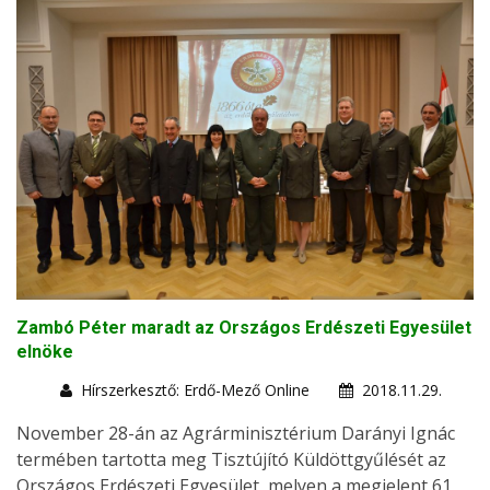
Zambó Péter maradt az Országos Erdészeti Egyesület
elnöke
Hírszerkesztő: Erdő-Mező Online
2018.11.29.
November 28-án az Agrárminisztérium Darányi Ignác
termében tartotta meg Tisztújító Küldöttgyűlését az
Országos Erdészeti Egyesület, melyen a megjelent 61