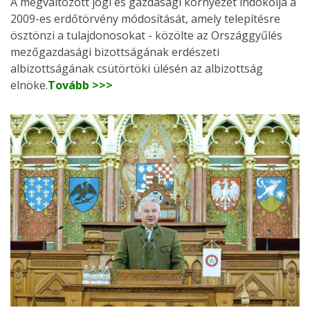
A megváltozott jogi és gazdasági környezet indokolja a
2009-es erdőtörvény módosítását, amely telepítésre
ösztönzi a tulajdonosokat - közölte az Országgyűlés
mezőgazdasági bizottságának erdészeti
albizottságának csütörtöki ülésén az albizottság
elnöke.
Tovább >>>