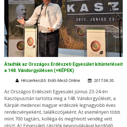
Átadták az Országos Erdészeti Egyesület kitüntetéseit
a 148. Vándorgyűlésen (+KÉPEK)
Hírszerkesztő: Erdő-Mező Online
2017.06.30.
Az Országos Erdészeti Egyesület június 23-24-én
Kaszópusztán tartotta meg a 148. Vándorgyűlését, a
Kárpát-medencei magyar erdészek legnagyobb éves
rendezvényeként, találkozójaként. Az eseményen több
mint 700 tagtárs, kolléga és meghívott vendég vett
részt. Az Egyesületi zászlók bevonulásával kezdődő