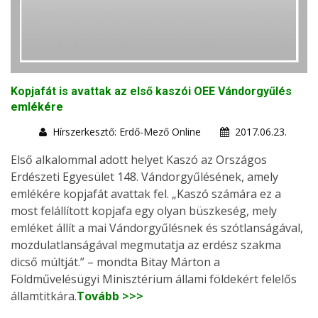
Kopjafát is avattak az első kaszói OEE Vándorgyűlés
emlékére
Hírszerkesztő: Erdő-Mező Online
2017.06.23.
Első alkalommal adott helyet Kaszó az Országos
Erdészeti Egyesület 148. Vándorgyűlésének, amely
emlékére kopjafát avattak fel. „Kaszó számára ez a
most felállított kopjafa egy olyan büszkeség, mely
emléket állít a mai Vándorgyűlésnek és szótlanságával,
mozdulatlanságával megmutatja az erdész szakma
dicső múltját.” – mondta Bitay Márton a
Földművelésügyi Minisztérium állami földekért felelős
államtitkára.
Tovább >>>