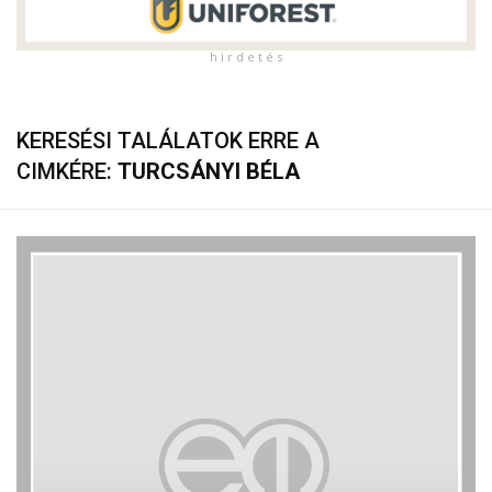
h i r d e t é s
KERESÉSI TALÁLATOK ERRE A
CIMKÉRE:
TURCSÁNYI BÉLA