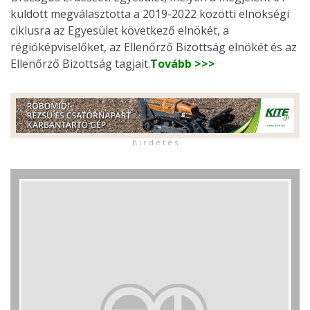
küldött megválasztotta a 2019-2022 közötti elnökségi
ciklusra az Egyesület következő elnökét, a
régióképviselőket, az Ellenőrző Bizottság elnökét és az
Ellenőrző Bizottság tagjait.
Tovább >>>
h i r d e t é s