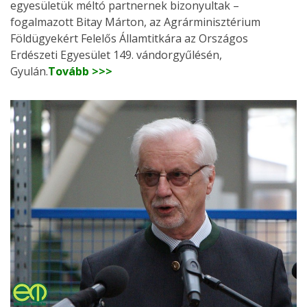
egyesületük méltó partnernek bizonyultak –
fogalmazott Bitay Márton, az Agrárminisztérium
Földügyekért Felelős Államtitkára az Országos
Erdészeti Egyesület 149. vándorgyűlésén,
Gyulán.
Tovább >>>