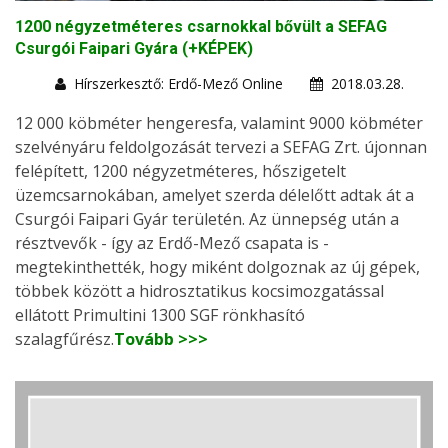
1200 négyzetméteres csarnokkal bővült a SEFAG
Csurgói Faipari Gyára (+KÉPEK)
Hírszerkesztő: Erdő-Mező Online
2018.03.28.
12 000 köbméter hengeresfa, valamint 9000 köbméter
szelvényáru feldolgozását tervezi a SEFAG Zrt. újonnan
felépített, 1200 négyzetméteres, hőszigetelt
üzemcsarnokában, amelyet szerda délelőtt adtak át a
Csurgói Faipari Gyár területén. Az ünnepség után a
résztvevők - így az Erdő-Mező csapata is -
megtekinthették, hogy miként dolgoznak az új gépek,
többek között a hidrosztatikus kocsimozgatással
ellátott Primultini 1300 SGF rönkhasító
szalagfűrész.
Tovább >>>