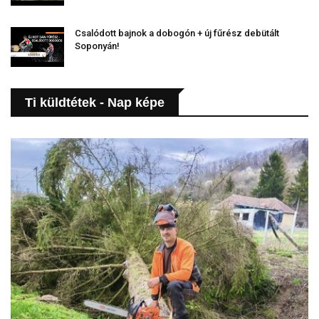
Csalódott bajnok a dobogón + új fűrész debütált
Soponyán!
Ti küldtétek - Nap képe