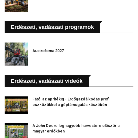
Erdészeti, vadászati programok
Austrofoma 2027
Erdészeti, vadászati videók
Fától az aprítékig - Erdőgazdálkodás profi
eszközökkel a géptámogatás küszöbén
A John Deere legnagyobb harvestere először a
magyar erdőkben