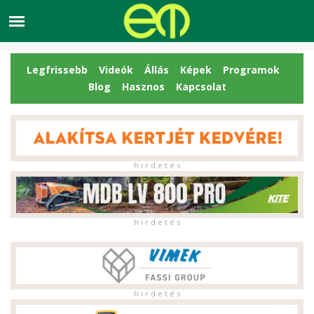
Legfrissebb
Videók
Állás
Képek
Programok
Blog
Hasznos
Kapcsolat
h i r d e t é s
h i r d e t é s
h i r d e t é s