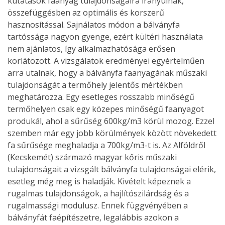
kutatások faanyag tulajdonságaira irányulnak,
összefüggésben az optimális és korszerű
hasznosítással. Sajnálatos módon a bálványfa
tartóssága nagyon gyenge, ezért kültéri használata
nem ajánlatos, így alkalmazhatósága erősen
korlátozott. A vizsgálatok eredményei egyértelműen
arra utalnak, hogy a bálványfa faanyagának műszaki
tulajdonságát a termőhely jelentős mértékben
meghatározza. Egy esetleges rosszabb minőségű
termőhelyen csak egy közepes minőségű faanyagot
produkál, ahol a sűrűség 600kg/m3 körül mozog. Ezzel
szemben már egy jobb körülmények között növekedett
fa sűrűsége meghaladja a 700kg/m3-t is. Az Alföldről
(Kecskemét) származó magyar kőris műszaki
tulajdonságait a vizsgált bálványfa tulajdonságai elérik,
esetleg még meg is haladják. Kivételt képeznek a
rugalmas tulajdonságok, a hajlítószilárdság és a
rugalmassági modulusz. Ennek függvényében a
bálványfát faépítészetre, legalábbis azokon a