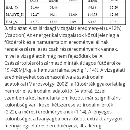
3. táblázat: A szilárdsági vizsgálat eredményei (u=12%)
[/caption] Az energetikai vizsgálatok közül jelenleg a
fűtőérték és a hamutartalom eredményei állnak
rendelkezésre, azaz csak részeredményeink vannak,
mivel a vizsgálatok még nem fejeződtek be. A
Császártöltésről származó minták átlagos fűtőértéke
19,428MJ/kg, a hamutartalma, pedig 1, 14%. A vizsgálati
eredményeket összehasonlítva a szakirodalmi
adatokkal (Marosvölgyi 2002), a fűtőérték gyakorlatilag
nem tér el az irodalmi adatoktól (4. ábra). Ezzel
szemben a két hamutartalom között már szignifikáns
különbség van, közel kétszerese az irodalmi érték
(2.22), a mérési eredményeknek (1,14). A lényeges
különbséget a faanyagba berakódott extrakt anyagok
mennyiségi eltérése eredményezi, ill. a kéreg