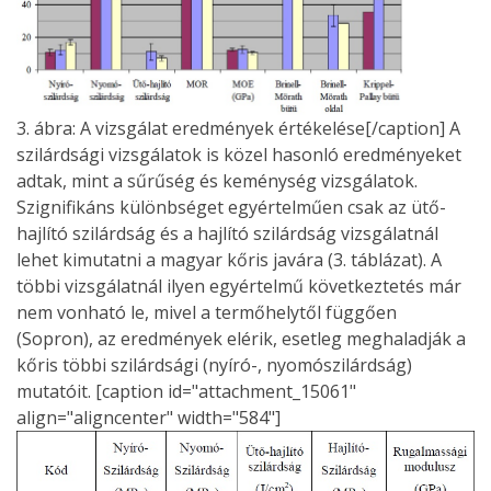
3. ábra: A vizsgálat eredmények értékelése[/caption] A
szilárdsági vizsgálatok is közel hasonló eredményeket
adtak, mint a sűrűség és keménység vizsgálatok.
Szignifikáns különbséget egyértelműen csak az ütő-
hajlító szilárdság és a hajlító szilárdság vizsgálatnál
lehet kimutatni a magyar kőris javára (3. táblázat). A
többi vizsgálatnál ilyen egyértelmű következtetés már
nem vonható le, mivel a termőhelytől függően
(Sopron), az eredmények elérik, esetleg meghaladják a
kőris többi szilárdsági (nyíró-, nyomószilárdság)
mutatóit. [caption id="attachment_15061"
align="aligncenter" width="584"]