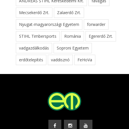
ANDREAS STIHL Kereskedelmi Kft.
favágás
Mecsekerdő Zrt.
Zalaerdő Zrt.
Nyugat-magyarországi Egyetem
forwarder
STIHL Timbersports
Románia
Egererdő Zrt.
vadgazdálkodás
Soproni Egyetem
erdőtelepítés
vaddisznó
FeHoVa