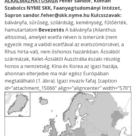
ALKALMAZHATÓSÁGA
Fehér Sándor, Komán
Szabolcs
NYME SKK, Faanyagtudományi Intézet,
Sopron
sandor.feher@skk.nyme.hu
Kulcsszavak:
bálványfa, sűrűség, szilárdság, keménység, fűtőérték,
hamutartalom
Bevezetés
A bálványfa (Ailanthus
altissima), amelyet ecetfa néven is ismerünk (nem
egyezik meg a valódi ecetfával az ecetszömörcével, a
Rhus hirta-val), nem őshonos hazánkban. Ázsiából
szármázak, Kelet-Ázsiától Ausztrália északi részéig
honos a nemzetség. Kína és Korea az igazi hazája,
ahonnan elterjedve ma már egész Európában
megtalálható (1. ábra). Igazi invazív fafaj. [caption
id="attachment_15066" align="aligncenter" width="570"]