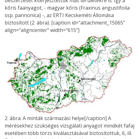
beszerzését kiterjesztettük más területekre is. Így a
kőris faanyagot, - magyar kőris (Fraxinus angustifolia
ssp. pannonica) -, az ERTI Kecskeméti Állomása
biztosított (2. ábra). [caption id="attachment_15065"
align="aligncenter" width="615"]
2. ábra: A minták származási helye[/caption] A
mérésekhez szükséges vizsgálati anyagot mindkét fafaj
esetében több törzs kiválasztásával biztosítottuk, 6, ill.