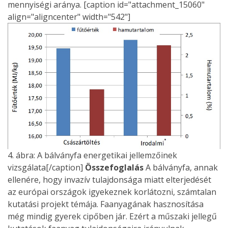
mennyiségi aránya. [caption id="attachment_15060"
align="aligncenter" width="542"]
4. ábra: A bálványfa energetikai jellemzőinek
vizsgálata[/caption]
Összefoglalás
A bálványfa, annak
ellenére, hogy invazív tulajdonsága miatt elterjedését
az európai országok igyekeznek korlátozni, számtalan
kutatási projekt témája. Faanyagának hasznosítása
még mindig gyerek cipőben jár. Ezért a műszaki jellegű