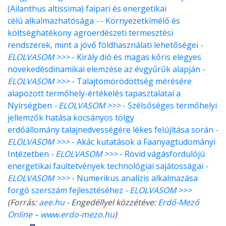
(Ailanthus altissima) faipari és energetikai
célú alkalmazhatósága
-
- Környezetkímélő és
költséghatékony agroerdészeti termesztési
rendszerek, mint a jövő földhasználati lehetőségei
-
ELOLVASOM >>>
- Király dió és magas kőris elegyes
növekedésdinamikai elemzése az évgyűrűk alapján
-
ELOLVASOM >>>
- Talajtömörödöttség mérésére
alapozott termőhely-értékelés tapasztalatai a
Nyírségben
- ELOLVASOM >>>
- Szélsőséges termőhelyi
jellemzők hatása kocsányos tölgy
erdőállomány talajnedvességére lékes felújítása során
-
ELOLVASOM >>>
- Akác kutatások a Faanyagtudományi
Intézetben
- ELOLVASOM >>>
- Rövid vágásfordulójú
energetikai faültetvények technológiai sajátosságai
-
ELOLVASOM >>>
- Numerikus analízis alkalmazása
forgó szerszám fejlesztéséhez
- ELOLVASOM >>>
(Forrás:
aee.hu
- Engedéllyel közzétéve:
Erdő-Mező
Online – www.erdo-mezo.hu
)