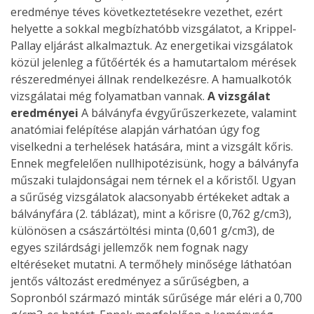
eredménye téves következtetésekre vezethet, ezért
helyette a sokkal megbízhatóbb vizsgálatot, a Krippel-
Pallay eljárást alkalmaztuk. Az energetikai vizsgálatok
közül jelenleg a fűtőérték és a hamutartalom mérések
részeredményei állnak rendelkezésre. A hamualkotók
vizsgálatai még folyamatban vannak.
A vizsgálat
eredményei
A bálványfa évgyűrűszerkezete, valamint
anatómiai felépítése alapján várhatóan úgy fog
viselkedni a terhelések hatására, mint a vizsgált kőris.
Ennek megfelelően nullhipotézisünk, hogy a bálványfa
műszaki tulajdonságai nem térnek el a kőristől. Ugyan
a sűrűség vizsgálatok alacsonyabb értékeket adtak a
bálványfára (2. táblázat), mint a kőrisre (0,762 g/cm3),
különösen a császártöltési minta (0,601 g/cm3), de
egyes szilárdsági jellemzők nem fognak nagy
eltéréseket mutatni. A termőhely minősége láthatóan
jentős változást eredményez a sűrűségben, a
Sopronból származó minták sűrűsége már eléri a 0,700