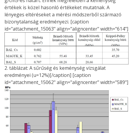
g/cm3-es határt. Ennek megfelelően a keménység
értékek is közel hasonló értékeket mutatnak. A
lényeges eltéréseket a mérési módszerből származó
bizonytalanság eredményezi. [caption
id="attachment_15063" align="aligncenter" width="614"]
2. táblázat: A sűrűség és keménység vizsgálat
eredményei (u=12%)[/caption] [caption
id="attachment_15062" align="aligncenter" width="589"]