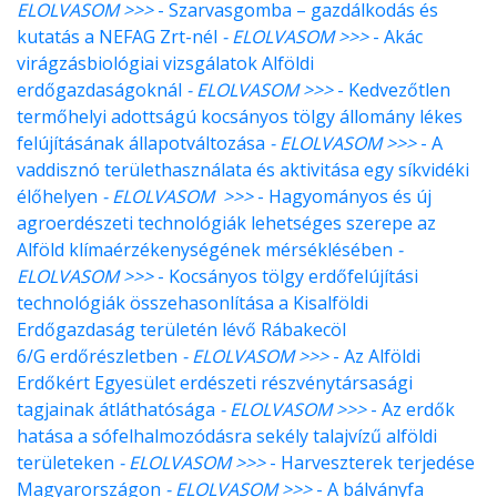
ELOLVASOM >>>
- Szarvasgomba – gazdálkodás és
kutatás a NEFAG Zrt-nél
- ELOLVASOM >>>
- Akác
virágzásbiológiai vizsgálatok Alföldi
erdőgazdaságoknál
- ELOLVASOM >>>
- Kedvezőtlen
termőhelyi adottságú kocsányos tölgy állomány lékes
felújításának állapotváltozása
- ELOLVASOM >>>
- A
vaddisznó területhasználata és aktivitása egy síkvidéki
élőhelyen
- ELOLVASOM >>>
- Hagyományos és új
agroerdészeti technológiák lehetséges szerepe az
Alföld klímaérzékenységének mérséklésében
-
ELOLVASOM >>>
- Kocsányos tölgy erdőfelújítási
technológiák összehasonlítása a Kisalföldi
Erdőgazdaság területén lévő Rábakecöl
6/G erdőrészletben
- ELOLVASOM >>>
- Az Alföldi
Erdőkért Egyesület erdészeti részvénytársasági
tagjainak átláthatósága
- ELOLVASOM >>>
- Az erdők
hatása a sófelhalmozódásra sekély talajvízű alföldi
területeken
- ELOLVASOM >>>
- Harveszterek terjedése
Magyarországon
- ELOLVASOM >>>
- A bálványfa