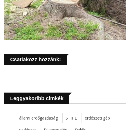
Csatlakozz hozzánk!
Leggyakoribb cimkék
állami erdőgazdaság
STIHL
erdészeti gép
vadászat
fakitermelés
Erdély