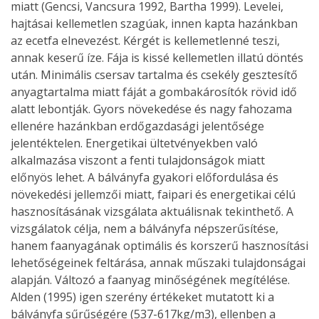
miatt (Gencsi, Vancsura 1992, Bartha 1999). Levelei,
hajtásai kellemetlen szagúak, innen kapta hazánkban
az ecetfa elnevezést. Kérgét is kellemetlenné teszi,
annak keserű íze. Fája is kissé kellemetlen illatú döntés
után. Minimális csersav tartalma és csekély gesztesítő
anyagtartalma miatt fáját a gombakárosítók rövid idő
alatt lebontják. Gyors növekedése és nagy fahozama
ellenére hazánkban erdőgazdasági jelentősége
jelentéktelen. Energetikai ültetvényekben való
alkalmazása viszont a fenti tulajdonságok miatt
előnyös lehet. A bálványfa gyakori előfordulása és
növekedési jellemzői miatt, faipari és energetikai célú
hasznosításának vizsgálata aktuálisnak tekinthető. A
vizsgálatok célja, nem a bálványfa népszerűsítése,
hanem faanyagának optimális és korszerű hasznosítási
lehetőségeinek feltárása, annak műszaki tulajdonságai
alapján. Változó a faanyag minőségének megítélése.
Alden (1995) igen szerény értékeket mutatott ki a
bálványfa sűrűségére (537-617kg/m3), ellenben a