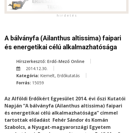
h i r d e t é s
A bálványfa (Ailanthus altissima) faipari
és energetikai célú alkalmazhatósága
Hírszerkesztő: Erdő-Mező Online
2014.12.30.
,
Kategória:
Kiemelt
Erdőkutatás
Forrás:
15059
Az Alföldi Erdőkért Egyesület 2014. évi őszi Kutatói
Napján “A bálványfa (Ailanthus altissima) faipari
és energetikai célú alkalmazhatósága” címmel
tartottak előadást Fehér Sándor és Komán
Szabolcs, a Nyugat-magyarországi Egyetem