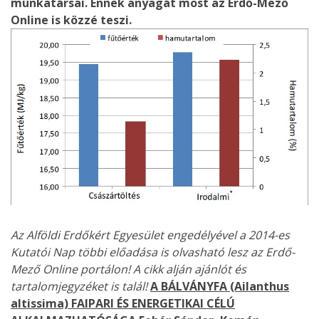
munkatársai. Ennek anyagát most az Erdő-Mező
Online is közzé teszi.
Az Alföldi Erdőkért Egyesület engedélyével a 2014-es
Kutatói Nap többi előadása is olvasható lesz az Erdő-
Mező Online portálon!
A cikk alján ajánlót és
tartalomjegyzéket is talál!
A BÁLVÁNYFA (Ailanthus
altissima) FAIPARI ÉS ENERGETIKAI CÉLÚ