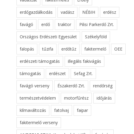
erdőgazdálkodás
vadász
NÉBIH
erdész
favágó
erdő
traktor
Pilisi Parkerdő Zrt.
Országos Erdészeti Egyesület
Székelyföld
falopás
tűzifa
erdőtűz
fakitermelő
OEE
erdészeti támogatás
illegális fakivágás
támogatás
erdészet
Sefag Zrt.
favágó verseny
Északerdő Zrt.
rendőrség
természetvédelem
motorfűrész
időjárás
klímaváltozás
fatolvaj
faipar
fakitermelő verseny