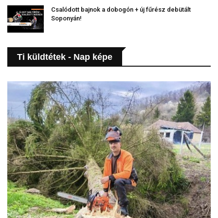
Csalódott bajnok a dobogón + új fűrész debütált
Soponyán!
Ti küldtétek - Nap képe