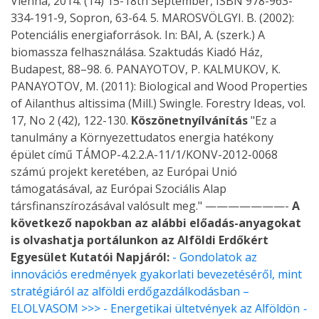
Vienna, 2014. (14) 15-18th September, ISBN 978-963-
334-191-9, Sopron, 63-64. 5. MAROSVÖLGYI. B. (2002):
Potenciális energiaforrások. In: BAI, A. (szerk.) A
biomassza felhasználása. Szaktudás Kiadó Ház,
Budapest, 88–98. 6. PANAYOTOV, P. KALMUKOV, K.
PANAYOTOV, M. (2011): Biological and Wood Properties
of Ailanthus altissima (Mill.) Swingle. Forestry Ideas, vol.
17, No 2 (42), 122-130.
Köszönetnyílvánítás
"Ez a
tanulmány a Környezettudatos energia hatékony
épület című TÁMOP-4.2.2.A-11/1/KONV-2012-0068
számú projekt keretében, az Európai Unió
támogatásával, az Európai Szociális Alap
társfinanszírozásával valósult meg." ———————-
A
következő napokban az alábbi előadás-anyagokat
is olvashatja portálunkon az Alföldi Erdőkért
Egyesület Kutatói Napjáról:
- Gondolatok az
innovációs eredmények gyakorlati bevezetéséről, mint
stratégiáról az alföldi erdőgazdálkodásban –
ELOLVASOM >>>
- Energetikai ültetvények az Alföldön
-