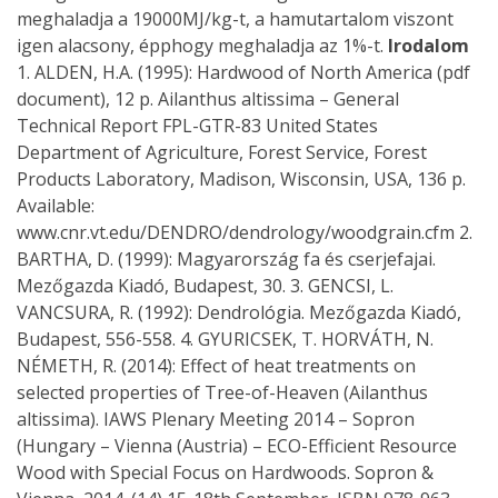
meghaladja a 19000MJ/kg-t, a hamutartalom viszont
igen alacsony, épphogy meghaladja az 1%-t.
Irodalom
1. ALDEN, H.A. (1995): Hardwood of North America (pdf
document), 12 p. Ailanthus altissima – General
Technical Report FPL-GTR-83 United States
Department of Agriculture, Forest Service, Forest
Products Laboratory, Madison, Wisconsin, USA, 136 p.
Available:
www.cnr.vt.edu/DENDRO/dendrology/woodgrain.cfm 2.
BARTHA, D. (1999): Magyarország fa és cserjefajai.
Mezőgazda Kiadó, Budapest, 30. 3. GENCSI, L.
VANCSURA, R. (1992): Dendrológia. Mezőgazda Kiadó,
Budapest, 556-558. 4. GYURICSEK, T. HORVÁTH, N.
NÉMETH, R. (2014): Effect of heat treatments on
selected properties of Tree-of-Heaven (Ailanthus
altissima). IAWS Plenary Meeting 2014 – Sopron
(Hungary – Vienna (Austria) – ECO-Efficient Resource
Wood with Special Focus on Hardwoods. Sopron &