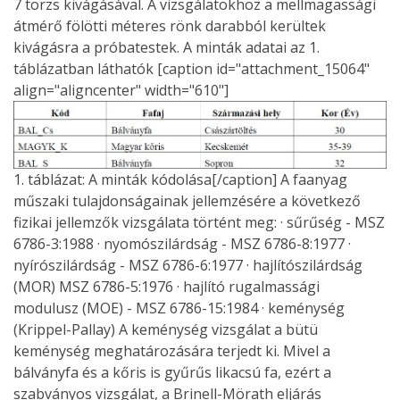
7 törzs kivágásával. A vizsgálatokhoz a mellmagassági
átmérő fölötti méteres rönk darabból kerültek
kivágásra a próbatestek. A minták adatai az 1.
táblázatban láthatók [caption id="attachment_15064"
align="aligncenter" width="610"]
1. táblázat: A minták kódolása[/caption] A faanyag
műszaki tulajdonságainak jellemzésére a következő
fizikai jellemzők vizsgálata történt meg: · sűrűség - MSZ
6786-3:1988 · nyomószilárdság - MSZ 6786-8:1977 ·
nyírószilárdság - MSZ 6786-6:1977 · hajlítószilárdság
(MOR) MSZ 6786-5:1976 · hajlító rugalmassági
modulusz (MOE) - MSZ 6786-15:1984 · keménység
(Krippel-Pallay) A keménység vizsgálat a bütü
keménység meghatározására terjedt ki. Mivel a
bálványfa és a kőris is gyűrűs likacsú fa, ezért a
szabványos vizsgálat, a Brinell-Mörath eljárás