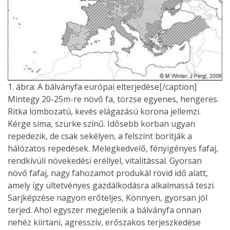
1. ábra: A bálványfa európai elterjedése[/caption]
Mintegy 20-25m-re növő fa, törzse egyenes, hengeres.
Ritka lombozatú, kevés elágazású korona jellemzi.
Kérge sima, szürke színű. Idősebb korban ugyan
repedezik, de csak sekélyen, a felszínt borítják a
hálózatos repedések. Melegkedvelő, fényigényes fafaj,
rendkívüli növekedési eréllyel, vitalitással. Gyorsan
növő fafaj, nagy fahozamot produkál rövid idő alatt,
amely így ültetvényes gazdálkodásra alkalmassá teszi.
Sarjképzése nagyon erőteljes, Könnyen, gyorsan jól
terjed. Ahol egyszer megjelenik a bálványfa onnan
nehéz kiirtani, agresszív, erőszakos terjeszkedése