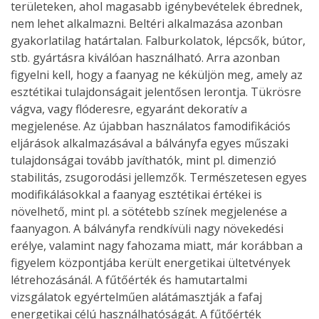
területeken, ahol magasabb igénybevételek ébrednek,
nem lehet alkalmazni. Beltéri alkalmazása azonban
gyakorlatilag határtalan. Falburkolatok, lépcsők, bútor,
stb. gyártásra kiválóan használható. Arra azonban
figyelni kell, hogy a faanyag ne kéküljön meg, amely az
esztétikai tulajdonságait jelentősen lerontja. Tükrösre
vágva, vagy flóderesre, egyaránt dekoratív a
megjelenése. Az újabban használatos famodifikációs
eljárások alkalmazásával a bálványfa egyes műszaki
tulajdonságai tovább javíthatók, mint pl. dimenzió
stabilitás, zsugorodási jellemzők. Természetesen egyes
modifikálásokkal a faanyag esztétikai értékei is
növelhető, mint pl. a sötétebb színek megjelenése a
faanyagon. A bálványfa rendkívüli nagy növekedési
erélye, valamint nagy fahozama miatt, már korábban a
figyelem központjába került energetikai ültetvények
létrehozásánál. A fűtőérték és hamutartalmi
vizsgálatok egyértelműen alátámasztják a fafaj
energetikai célú használhatóságát. A fűtőérték