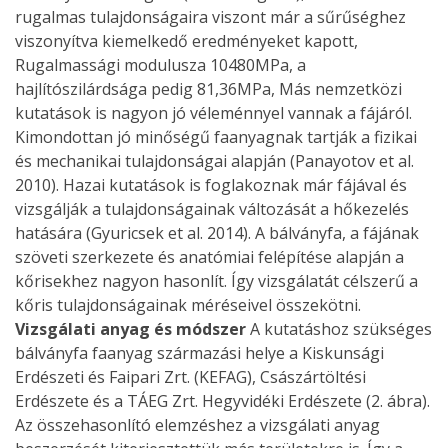
rugalmas tulajdonságaira viszont már a sűrűséghez
viszonyítva kiemelkedő eredményeket kapott,
Rugalmassági modulusza 10480MPa, a
hajlítószilárdsága pedig 81,36MPa, Más nemzetközi
kutatások is nagyon jó véleménnyel vannak a fájáról.
Kimondottan jó minőségű faanyagnak tartják a fizikai
és mechanikai tulajdonságai alapján (Panayotov et al.
2010). Hazai kutatások is foglakoznak már fájával és
vizsgálják a tulajdonságainak változását a hőkezelés
hatására (Gyuricsek et al. 2014). A bálványfa, a fájának
szöveti szerkezete és anatómiai felépítése alapján a
kőrisekhez nagyon hasonlít. Így vizsgálatát célszerű a
kőris tulajdonságainak méréseivel összekötni.
Vizsgálati anyag és módszer
A kutatáshoz szükséges
bálványfa faanyag származási helye a Kiskunsági
Erdészeti és Faipari Zrt. (KEFAG), Császártöltési
Erdészete és a TÁEG Zrt. Hegyvidéki Erdészete (2. ábra).
Az összehasonlító elemzéshez a vizsgálati anyag