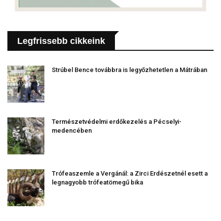
Legfrissebb cikkeink
Strúbel Bence továbbra is legyőzhetetlen a Mátrában
Természetvédelmi erdőkezelés a Pécselyi-
medencében
Trófeaszemle a Vergánál: a Zirci Erdészetnél esett a
legnagyobb trófeatömegű bika