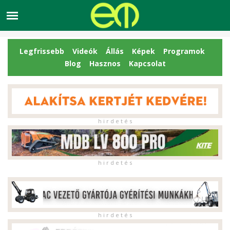
Legfrissebb
Videók
Állás
Képek
Programok
Blog
Hasznos
Kapcsolat
h i r d e t é s
h i r d e t é s
h i r d e t é s