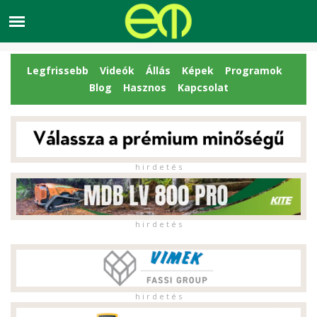
Legfrissebb
Videók
Állás
Képek
Programok
Blog
Hasznos
Kapcsolat
h i r d e t é s
h i r d e t é s
h i r d e t é s