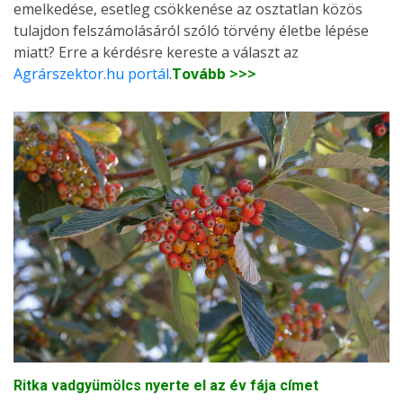
emelkedése, esetleg csökkenése az osztatlan közös
tulajdon felszámolásáról szóló törvény életbe lépése
miatt? Erre a kérdésre kereste a választ az
Agrárszektor.hu portál
.
Tovább >>>
Ritka vadgyümölcs nyerte el az év fája címet