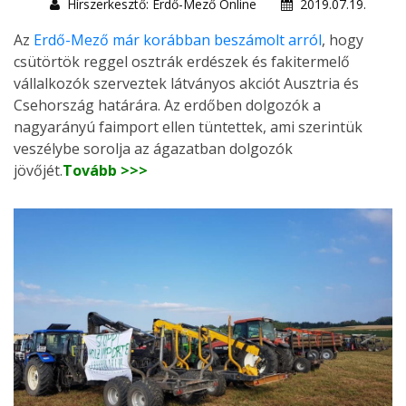
Hírszerkesztő: Erdő-Mező Online
2019.07.19.
Az
Erdő-Mező már korábban beszámolt arról
, hogy
csütörtök reggel osztrák erdészek és fakitermelő
vállalkozók szerveztek látványos akciót Ausztria és
Csehország határára. Az erdőben dolgozók a
nagyarányú faimport ellen tüntettek, ami szerintük
veszélybe sorolja az ágazatban dolgozók
jövőjét.
Tovább >>>