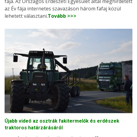
fája. Az Országos Erdészeti Egyesület által meghirdetett
az Év fája internetes szavazáson három fafaj közül
lehetett választani.
Tovább >>>
Újabb videó az osztrák fakitermelők és erdészek
traktoros határzárásáról