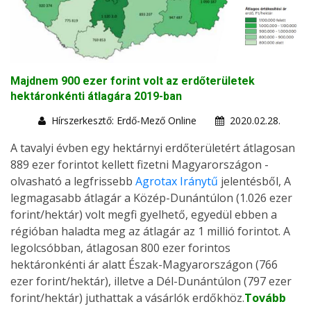
Majdnem 900 ezer forint volt az erdőterületek
hektáronkénti átlagára 2019-ban
Hírszerkesztő: Erdő-Mező Online
2020.02.28.
A tavalyi évben egy hektárnyi erdőterületért átlagosan
889 ezer forintot kellett fizetni Magyarországon -
olvasható a legfrissebb
Agrotax Iránytű
jelentésből, A
legmagasabb átlagár a Közép-Dunántúlon (1.026 ezer
forint/hektár) volt megfi gyelhető, egyedül ebben a
régióban haladta meg az átlagár az 1 millió forintot. A
legolcsóbban, átlagosan 800 ezer forintos
hektáronkénti ár alatt Észak-Magyarországon (766
ezer forint/hektár), illetve a Dél-Dunántúlon (797 ezer
forint/hektár) juthattak a vásárlók erdőkhöz.
Tovább