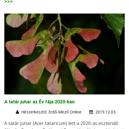
>>>
A tatár juhar az Év fája 2020-ban
Hírszerkesztő: Erdő-Mező Online
2019.12.03.
A tatár juhar (Acer tataricum) lett a 2020-as esztendő