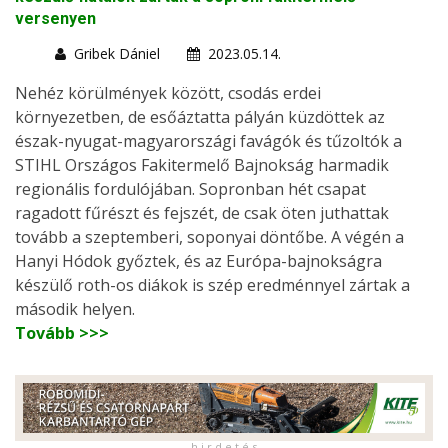
versenyen
Gribek Dániel
2023.05.14.
Nehéz körülmények között, csodás erdei
környezetben, de esőáztatta pályán küzdöttek az
észak-nyugat-magyarországi favágók és tűzoltók a
STIHL Országos Fakitermelő Bajnokság harmadik
regionális fordulójában. Sopronban hét csapat
ragadott fűrészt és fejszét, de csak öten juthattak
tovább a szeptemberi, soponyai döntőbe. A végén a
Hanyi Hódok győztek, és az Európa-bajnokságra
készülő roth-os diákok is szép eredménnyel zártak a
második helyen.
Tovább >>>
h i r d e t é s