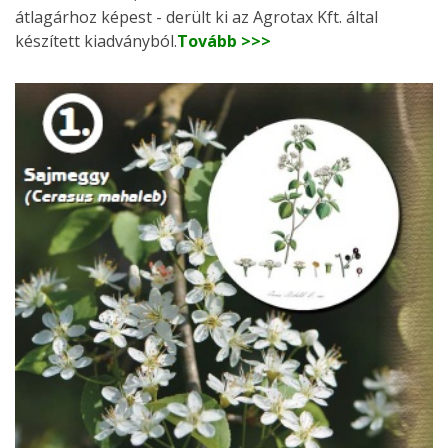
átlagárhoz képest - derült ki az Agrotax Kft. által
készített kiadványból.
Tovább >>>