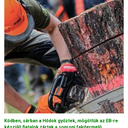
Ködben, sárban a Hódok győztek, mögöttük az EB-re
készülő fiatalok zártak a soproni fakitermelő