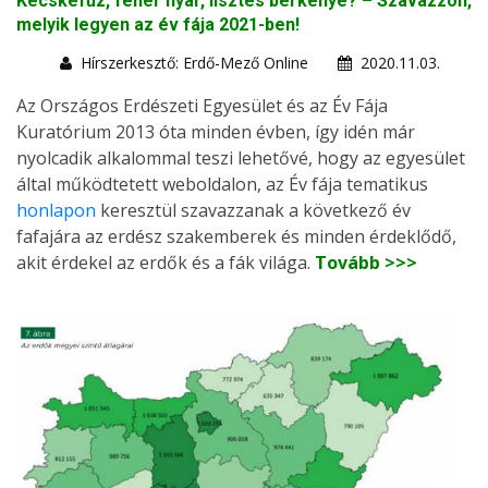
Kecskefűz, fehér nyár, lisztes berkenye? – Szavazzon,
melyik legyen az év fája 2021-ben!
Hírszerkesztő: Erdő-Mező Online
2020.11.03.
Az Országos Erdészeti Egyesület és az Év Fája
Kuratórium 2013 óta minden évben, így idén már
nyolcadik alkalommal teszi lehetővé, hogy az egyesület
által működtetett weboldalon, az Év fája tematikus
honlapon
keresztül szavazzanak a következő év
fafajára az erdész szakemberek és minden érdeklődő,
akit érdekel az erdők és a fák világa.
Tovább >>>