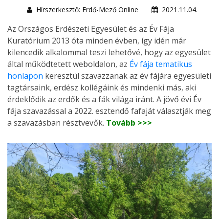
Hírszerkesztő: Erdő-Mező Online
2021.11.04.
Az Országos Erdészeti Egyesület és az Év Fája
Kuratórium 2013 óta minden évben, így idén már
kilencedik alkalommal teszi lehetővé, hogy az egyesület
által működtetett weboldalon, az
Év fája tematikus
honlapon
keresztül szavazzanak az év fájára egyesületi
tagtársaink, erdész kollégáink és mindenki más, aki
érdeklődik az erdők és a fák világa iránt. A jövő évi Év
fája szavazással a 2022. esztendő fafaját választják meg
a szavazásban résztvevők.
Tovább >>>