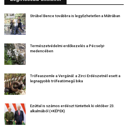
Strúbel Bence továbbra is legyőzhetetlen a Mátrában
Természetvédelmi erdőkezelés a Pécselyi-
medencében
Trófeaszemle a Vergánál: a Zirci Erdészetnél esett a
legnagyobb trófeatömegű bika
Ezúttal is számos erdészt tüntettek ki október 23.
alkalmából (+KÉPEK)