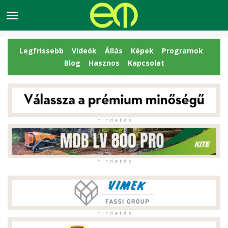
Legfrissebb
Videók
Állás
Képek
Programok
Blog
Hasznos
Kapcsolat
h i r d e t é s
h i r d e t é s
h i r d e t é s