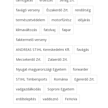
támogatás
erdészet
Sefag Zrt.
favágó verseny
Északerdő Zrt.
rendőrség
természetvédelem
motorfűrész
időjárás
klímaváltozás
fatolvaj
faipar
fakitermelő verseny
ANDREAS STIHL Kereskedelmi Kft.
favágás
Mecsekerdő Zrt.
Zalaerdő Zrt.
Nyugat-magyarországi Egyetem
forwarder
STIHL Timbersports
Románia
Egererdő Zrt.
vadgazdálkodás
Soproni Egyetem
erdőtelepítés
vaddisznó
FeHoVa