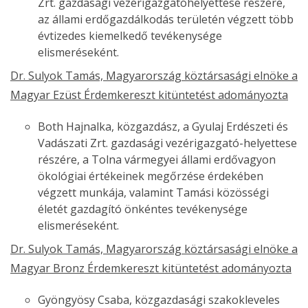
Zrt. gazdasági vezérigazgatóhelyettese részére,
az állami erdőgazdálkodás területén végzett több
évtizedes kiemelkedő tevékenysége
elismeréseként.
Dr. Sulyok Tamás, Magyarország köztársasági elnöke a
Magyar Ezüst Érdemkereszt kitüntetést adományozta
Both Hajnalka, közgazdász, a Gyulaj Erdészeti és
Vadászati Zrt. gazdasági vezérigazgató-helyettese
részére, a Tolna vármegyei állami erdővagyon
ökológiai értékeinek megőrzése érdekében
végzett munkája, valamint Tamási közösségi
életét gazdagító önkéntes tevékenysége
elismeréseként.
Dr. Sulyok Tamás, Magyarország köztársasági elnöke a
Magyar Bronz Érdemkereszt kitüntetést adományozta
Gyöngyösy Csaba, közgazdasági szakokleveles