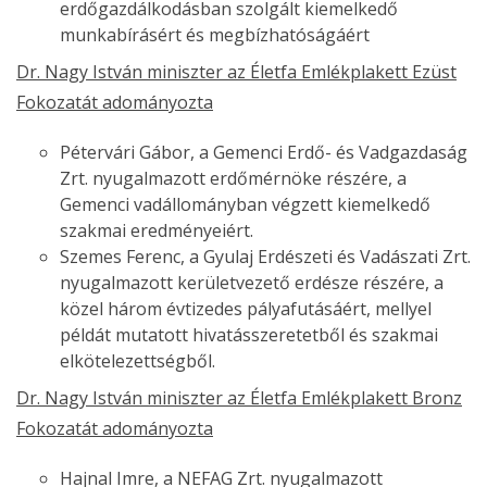
erdőgazdálkodásban szolgált kiemelkedő
munkabírásért és megbízhatóságáért
Dr. Nagy István miniszter az Életfa Emlékplakett Ezüst
Fokozatát adományozta
Pétervári Gábor, a Gemenci Erdő- és Vadgazdaság
Zrt. nyugalmazott erdőmérnöke részére, a
Gemenci vadállományban végzett kiemelkedő
szakmai eredményeiért.
Szemes Ferenc, a Gyulaj Erdészeti és Vadászati Zrt.
nyugalmazott kerületvezető erdésze részére, a
közel három évtizedes pályafutásáért, mellyel
példát mutatott hivatásszeretetből és szakmai
elkötelezettségből.
Dr. Nagy István miniszter az Életfa Emlékplakett Bronz
Fokozatát adományozta
Hajnal Imre, a NEFAG Zrt. nyugalmazott