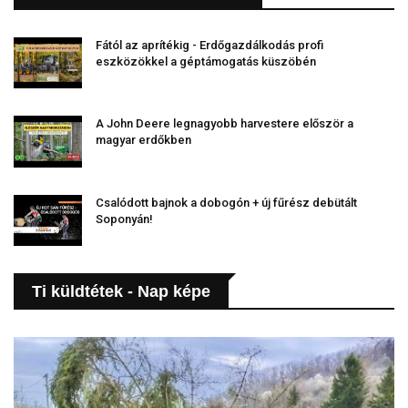
Fától az aprítékig - Erdőgazdálkodás profi
eszközökkel a géptámogatás küszöbén
A John Deere legnagyobb harvestere először a
magyar erdőkben
Csalódott bajnok a dobogón + új fűrész debütált
Soponyán!
Ti küldtétek - Nap képe