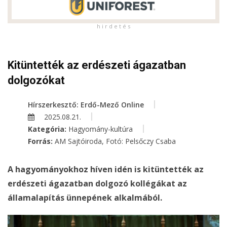
h i r d e t é s
Kitüntették az erdészeti ágazatban
dolgozókat
Hírszerkesztő: Erdő-Mező Online
2025.08.21.
Kategória:
Hagyomány-kultúra
Forrás:
AM Sajtóiroda, Fotó: Pelsőczy Csaba
A hagyományokhoz híven idén is kitüntették az
erdészeti ágazatban dolgozó kollégákat az
államalapítás ünnepének alkalmából.