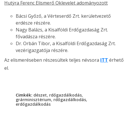
Hutÿra Ferenc Elismerő Oklevelet adományozott
Bácsi Győző, a Vérteserdő Zrt. kerületvezető
erdésze részére.
Nagy Balázs, a Kisalföldi Erdőgazdaság Zrt.
fővadásza részére.
Dr. Orbán Tibor, a Kisalföldi Erdőgazdaság Zrt.
vezérigazgatója részére.
Az elismeréseben részesültek teljes névsora
ITT
érhető
el.
,
,
Cimkék:
dészet
rdőgazdálkodás
,
,
grárminisztérium
rdőgazdálkodás
erdőgazdálkodás