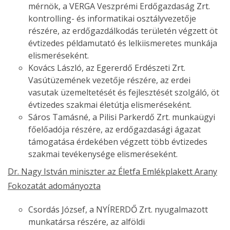
mérnök, a VERGA Veszprémi Erdőgazdaság Zrt.
kontrolling- és informatikai osztályvezetője
részére, az erdőgazdálkodás területén végzett öt
évtizedes példamutató és lelkiismeretes munkája
elismeréseként.
Kovács László, az Egererdő Erdészeti Zrt.
Vasútüzemének vezetője részére, az erdei
vasutak üzemeltetését és fejlesztését szolgáló, öt
évtizedes szakmai életútja elismeréseként.
Sáros Tamásné, a Pilisi Parkerdő Zrt. munkaügyi
főelőadója részére, az erdőgazdasági ágazat
támogatása érdekében végzett több évtizedes
szakmai tevékenysége elismeréseként.
Dr. Nagy István miniszter az Életfa Emlékplakett Arany
Fokozatát adományozta
Csordás József, a NYÍRERDŐ Zrt. nyugalmazott
munkatársa részére, az alföldi