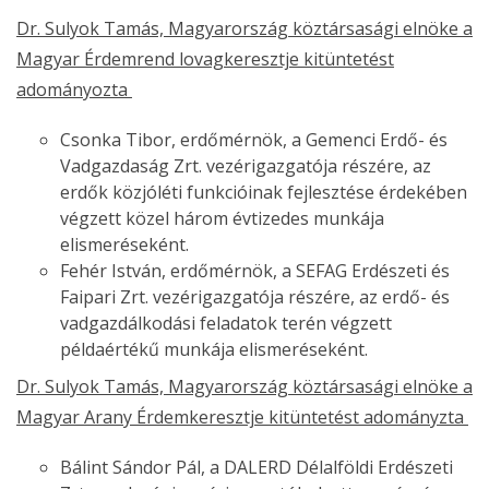
Dr. Sulyok Tamás, Magyarország köztársasági elnöke a
Magyar Érdemrend lovagkeresztje kitüntetést
adományozta
Csonka Tibor, erdőmérnök, a Gemenci Erdő- és
Vadgazdaság Zrt. vezérigazgatója részére, az
erdők közjóléti funkcióinak fejlesztése érdekében
végzett közel három évtizedes munkája
elismeréseként.
Fehér István, erdőmérnök, a SEFAG Erdészeti és
Faipari Zrt. vezérigazgatója részére, az erdő- és
vadgazdálkodási feladatok terén végzett
példaértékű munkája elismeréseként.
Dr. Sulyok Tamás, Magyarország köztársasági elnöke a
Magyar Arany Érdemkeresztje kitüntetést adományzta
Bálint Sándor Pál, a DALERD Délalföldi Erdészeti