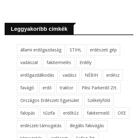
Leggyakoribb cimkék
állami erdőgazdaság
STIHL
erdészeti gép
vadászat
fakitermelés
Erdély
erdőgazdálkodás
vadász
NÉBIH
erdész
favágó
erdő
traktor
Pilisi Parkerdő Zrt.
Országos Erdészeti Egyesület
Székelyföld
falopás
tűzifa
erdőtűz
fakitermelő
OEE
erdészeti támogatás
illegális fakivágás