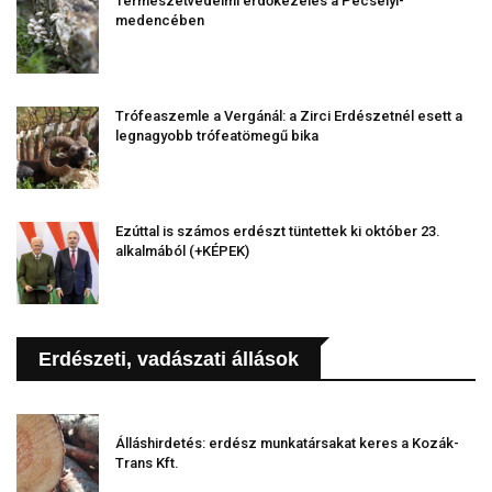
Természetvédelmi erdőkezelés a Pécselyi-
medencében
Trófeaszemle a Vergánál: a Zirci Erdészetnél esett a
legnagyobb trófeatömegű bika
Ezúttal is számos erdészt tüntettek ki október 23.
alkalmából (+KÉPEK)
Erdészeti, vadászati állások
Álláshirdetés: erdész munkatársakat keres a Kozák-
Trans Kft.