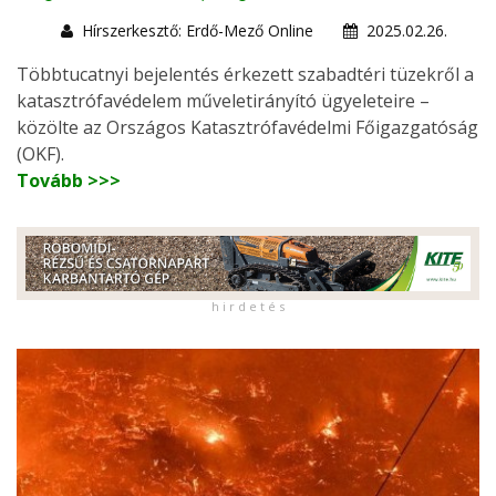
Hírszerkesztő: Erdő-Mező Online
2025.02.26.
Többtucatnyi bejelentés érkezett szabadtéri tüzekről a
katasztrófavédelem műveletirányító ügyeleteire –
közölte az Országos Katasztrófavédelmi Főigazgatóság
(OKF).
Tovább >>>
h i r d e t é s