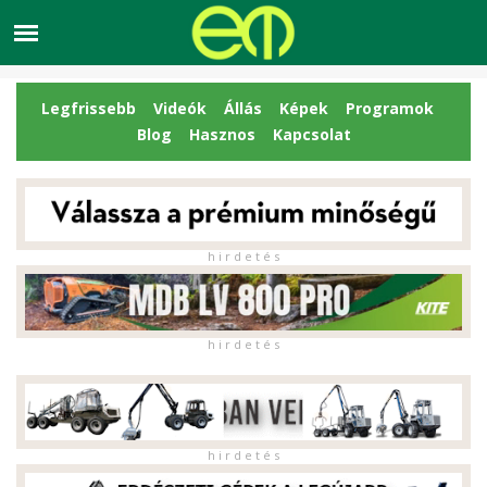
Legfrissebb
Videók
Állás
Képek
Programok
Blog
Hasznos
Kapcsolat
h i r d e t é s
h i r d e t é s
h i r d e t é s