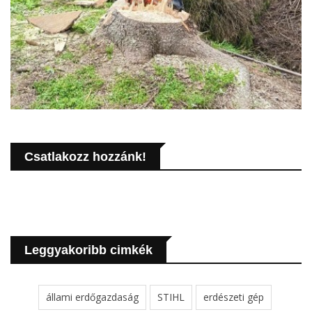
Csatlakozz hozzánk!
Leggyakoribb cimkék
állami erdőgazdaság
STIHL
erdészeti gép