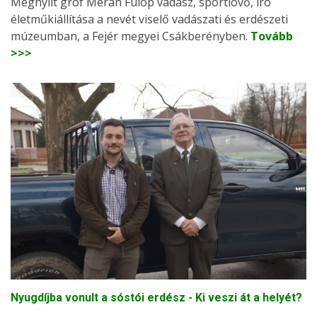
Megnyílt gróf Merán Fülöp vadász, sportlövő, író
életműkiállítása a nevét viselő vadászati és erdészeti
múzeumban, a Fejér megyei Csákberényben.
Tovább
>>>
Nyugdíjba vonult a sóstói erdész - Ki veszi át a helyét?