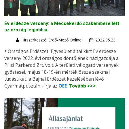
Év erdésze verseny: a Mecsekerdő szakembere lett
az ország legjobbja
Hírszerkesztő: Erdő-Mező Online
2022.05.23.
z Országos Erdészeti Egyesület által kiírt Év erdésze
verseny 2022. évi országos döntőjének házigazdája a
Pilisi Parkerdő Zrt. volt. A területi válogató versenyek
győztesei, május 18-19-én mérték össze szakmai
tudásukat, a Bajnai Erdészet kezelésében lévő
Gyarmatpusztán - írja az
OEE
.
Tovább >>>