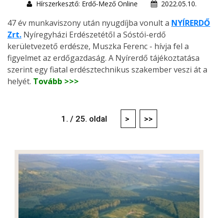
Hírszerkesztő: Erdő-Mező Online
2022.05.10.
47 év munkaviszony után nyugdíjba vonult a
NYÍRERDŐ
Zrt.
Nyíregyházi Erdészetétől a Sóstói-erdő
kerületvezető erdésze, Muszka Ferenc - hívja fel a
figyelmet az erdőgazdaság. A Nyírerdő tájékoztatása
szerint egy fiatal erdésztechnikus szakember veszi át a
helyét.
Tovább >>>
1. / 25. oldal
>
>>