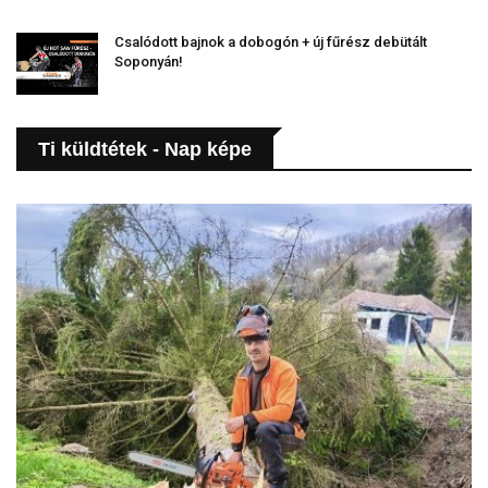
Csalódott bajnok a dobogón + új fűrész debütált
Soponyán!
Ti küldtétek - Nap képe