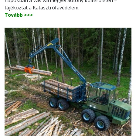
napokban a Vas vármegyei Sótony külterületén –
tájékoztat a Katasztrófavédelem.
Tovább >>>