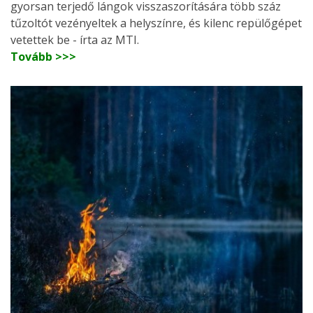
gyorsan terjedő lángok visszaszorítására több száz
tűzoltót vezényeltek a helyszínre, és kilenc repülőgépet
vetettek be - írta az MTI.
Tovább >>>