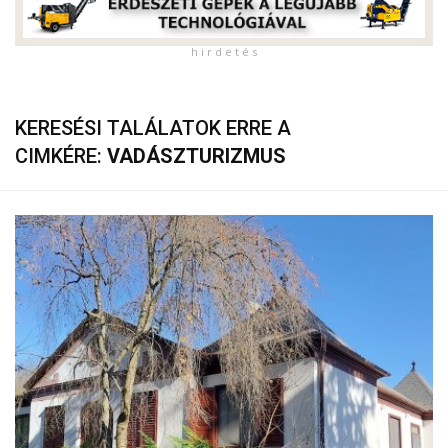
h i r d e t é s
KERESÉSI TALÁLATOK ERRE A
CIMKÉRE:
VADÁSZTURIZMUS