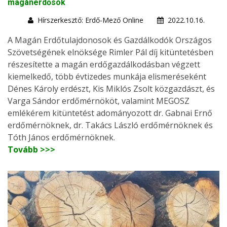
magánerdősök
Hírszerkesztő: Erdő-Mező Online
2022.10.16.
A Magán Erdőtulajdonosok és Gazdálkodók Országos
Szövetségének elnöksége Rimler Pál díj kitüntetésben
részesítette a magán erdőgazdálkodásban végzett
kiemelkedő, több évtizedes munkája elismeréseként
Dénes Károly erdészt, Kis Miklós Zsolt közgazdászt, és
Varga Sándor erdőmérnököt, valamint MEGOSZ
emlékérem kitüntetést adományozott dr. Gabnai Ernő
erdőmérnöknek, dr. Takács László erdőmérnöknek és
Tóth János erdőmérnöknek.
Tovább >>>