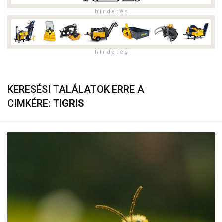
h i r d e t é s
h i r d e t é s
KERESÉSI TALÁLATOK ERRE A
CIMKÉRE:
TIGRIS