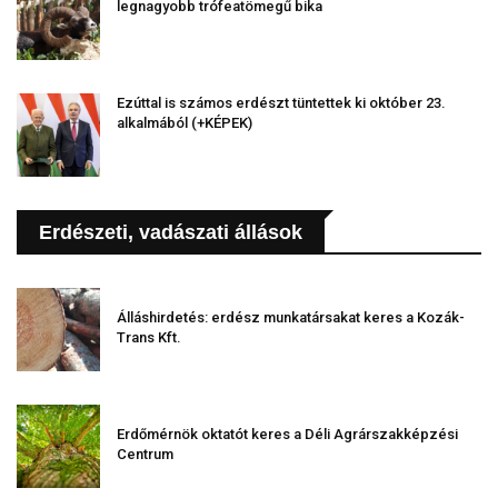
legnagyobb trófeatömegű bika
Ezúttal is számos erdészt tüntettek ki október 23.
alkalmából (+KÉPEK)
Erdészeti, vadászati állások
Álláshirdetés: erdész munkatársakat keres a Kozák-
Trans Kft.
Erdőmérnök oktatót keres a Déli Agrárszakképzési
Centrum