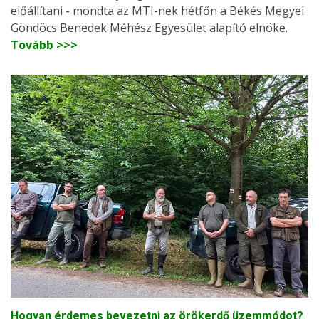
előállítani - mondta az MTI-nek hétfőn a Békés Megyei
Göndöcs Benedek Méhész Egyesület alapító elnöke.
Tovább >>>
Hogyan érdemes bevezetni az örökerdő üzemmódot?