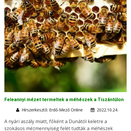
Feleannyi mézet termeltek a méhészek a Tiszántúlon
Hírszerkesztő: Erdő-Mező Online
2022.10.24.
A nyári aszály miatt, főként a Dunától keletre a
szokásos mézmennyiség felét tudták a méhészek