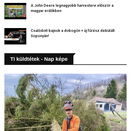
A John Deere legnagyobb harvestere először a
magyar erdőkben
Csalódott bajnok a dobogón + új fűrész debütált
Soponyán!
Ti küldtétek - Nap képe