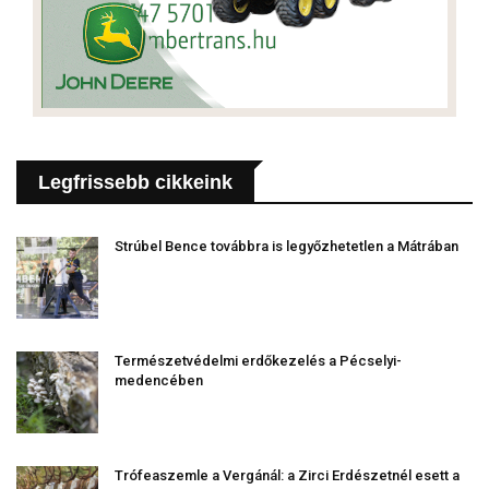
Legfrissebb cikkeink
Strúbel Bence továbbra is legyőzhetetlen a Mátrában
Természetvédelmi erdőkezelés a Pécselyi-
medencében
Trófeaszemle a Vergánál: a Zirci Erdészetnél esett a