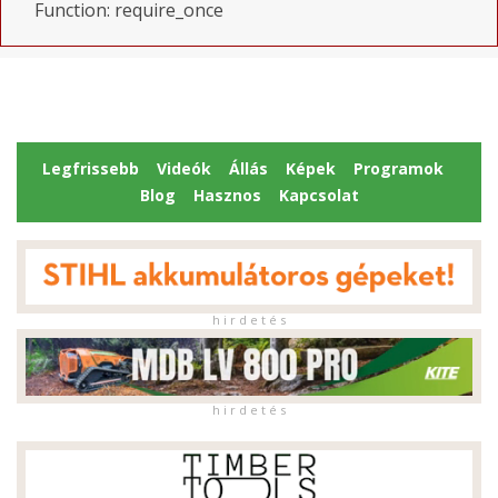
Function: require_once
Legfrissebb
Videók
Állás
Képek
Programok
Blog
Hasznos
Kapcsolat
h i r d e t é s
h i r d e t é s