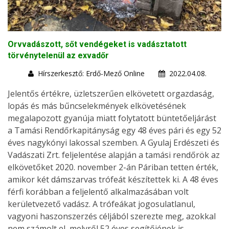
Orvvadászott, sőt vendégeket is vadásztatott
törvénytelenül az exvadőr
Hírszerkesztő: Erdő-Mező Online
2022.04.08.
Jelentős értékre, üzletszerűen elkövetett orgazdaság,
lopás és más bűncselekmények elkövetésének
megalapozott gyanúja miatt folytatott büntetőeljárást
a Tamási Rendőrkapitányság egy 48 éves pári és egy 52
éves nagykónyi lakossal szemben. A Gyulaj Erdészeti és
Vadászati Zrt. feljelentése alapján a tamási rendőrök az
elkövetőket 2020. november 2-án Páriban tetten érték,
amikor két dámszarvas trófeát készítettek ki. A 48 éves
férfi korábban a feljelentő alkalmazásában volt
kerületvezető vadász. A trófeákat jogosulatlanul,
vagyoni haszonszerzés céljából szerezte meg, azokkal
nem számolt el, melyről 52 éves segítőjének is