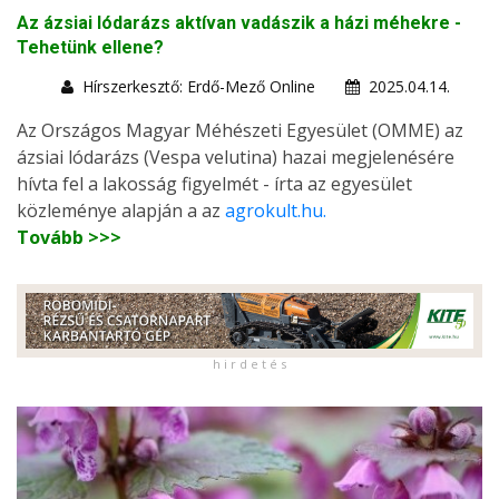
Az ázsiai lódarázs aktívan vadászik a házi méhekre -
Tehetünk ellene?
Hírszerkesztő: Erdő-Mező Online
2025.04.14.
Az Országos Magyar Méhészeti Egyesület (OMME) az
ázsiai lódarázs (Vespa velutina) hazai megjelenésére
hívta fel a lakosság figyelmét - írta az egyesület
közleménye alapján a az
agrokult.hu.
Tovább >>>
h i r d e t é s