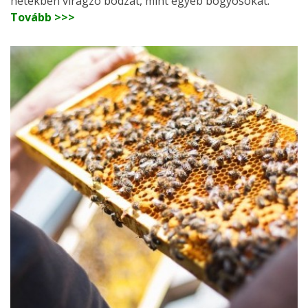
hetekben virágzó bodzát, mint egyéb bogyósokat.
Tovább >>>