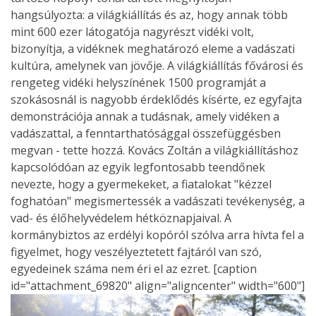
hangsúlyozta: a világkiállítás és az, hogy annak több
mint 600 ezer látogatója nagyrészt vidéki volt,
bizonyítja, a vidéknek meghatározó eleme a vadászati
kultúra, amelynek van jövője. A világkiállítás fővárosi és
rengeteg vidéki helyszínének 1500 programját a
szokásosnál is nagyobb érdeklődés kísérte, ez egyfajta
demonstrációja annak a tudásnak, amely vidéken a
vadászattal, a fenntarthatósággal összefüggésben
megvan - tette hozzá. Kovács Zoltán a világkiállításhoz
kapcsolódóan az egyik legfontosabb teendőnek
nevezte, hogy a gyermekeket, a fiatalokat "kézzel
foghatóan" megismertessék a vadászati tevékenység, a
vad- és élőhelyvédelem hétköznapjaival. A
kormánybiztos az erdélyi kopóról szólva arra hívta fel a
figyelmet, hogy veszélyeztetett fajtáról van szó,
egyedeinek száma nem éri el az ezret. [caption
id="attachment_69820" align="aligncenter" width="600"]