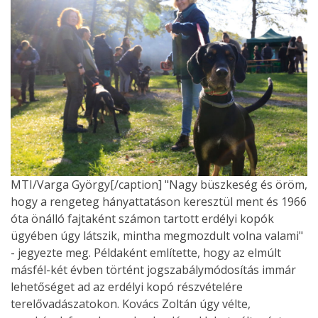
MTI/Varga György[/caption] "Nagy büszkeség és öröm,
hogy a rengeteg hányattatáson keresztül ment és 1966
óta önálló fajtaként számon tartott erdélyi kopók
ügyében úgy látszik, mintha megmozdult volna valami"
- jegyezte meg. Példaként említette, hogy az elmúlt
másfél-két évben történt jogszabálymódosítás immár
lehetőséget ad az erdélyi kopó részvételére
terelővadászatokon. Kovács Zoltán úgy vélte,