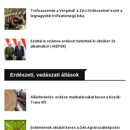
Trófeaszemle a Vergánál: a Zirci Erdészetnél esett a
legnagyobb trófeatömegű bika
Ezúttal is számos erdészt tüntettek ki október 23.
alkalmából (+KÉPEK)
Erdészeti, vadászati állások
Álláshirdetés: erdész munkatársakat keres a Kozák-
Trans Kft.
Erdőmérnök oktatót keres a Déli Agrárszakképzési