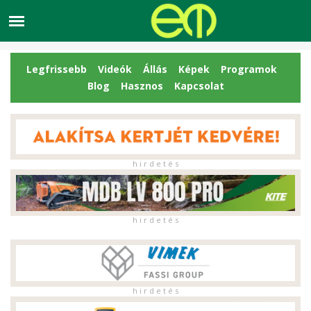
Legfrissebb
Videók
Állás
Képek
Programok
Blog
Hasznos
Kapcsolat
h i r d e t é s
h i r d e t é s
h i r d e t é s