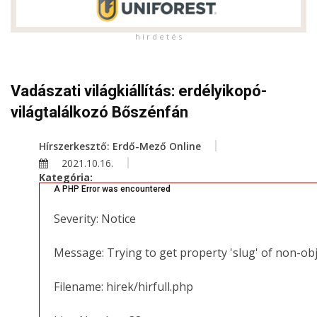
h i r d e t é s
Vadászati világkiállítás: erdélyikopó-
világtalálkozó Bőszénfán
Hírszerkesztő: Erdő-Mező Online
2021.10.16.
Kategória:
A PHP Error was encountered
Severity: Notice
Message: Trying to get property 'slug' of non-ob
Filename: hirek/hirfull.php