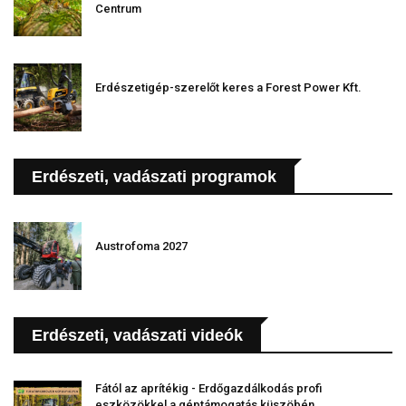
Centrum
Erdészetigép-szerelőt keres a Forest Power Kft.
Erdészeti, vadászati programok
Austrofoma 2027
Erdészeti, vadászati videók
Fától az aprítékig - Erdőgazdálkodás profi
eszközökkel a géptámogatás küszöbén