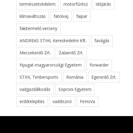
természetvédelem
motorfűrész
időjárás
klímaváltozás
fatolvaj
faipar
fakitermelő verseny
ANDREAS STIHL Kereskedelmi Kft.
favágás
Mecsekerdő Zrt.
Zalaerdő Zrt.
Nyugat-magyarországi Egyetem
forwarder
STIHL Timbersports
Románia
Egererdő Zrt.
vadgazdálkodás
Soproni Egyetem
erdőtelepítés
vaddisznó
FeHoVa