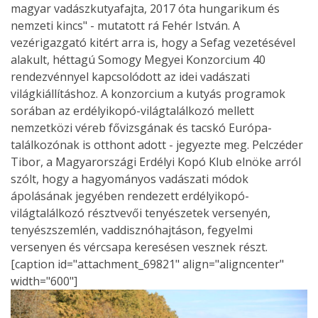
magyar vadászkutyafajta, 2017 óta hungarikum és
nemzeti kincs" - mutatott rá Fehér István. A
vezérigazgató kitért arra is, hogy a Sefag vezetésével
alakult, héttagú Somogy Megyei Konzorcium 40
rendezvénnyel kapcsolódott az idei vadászati
világkiállításhoz. A konzorcium a kutyás programok
sorában az erdélyikopó-világtalálkozó mellett
nemzetközi véreb fővizsgának és tacskó Európa-
találkozónak is otthont adott - jegyezte meg. Pelczéder
Tibor, a Magyarországi Erdélyi Kopó Klub elnöke arról
szólt, hogy a hagyományos vadászati módok
ápolásának jegyében rendezett erdélyikopó-
világtalálkozó résztvevői tenyészetek versenyén,
tenyészszemlén, vaddisznóhajtáson, fegyelmi
versenyen és vércsapa keresésen vesznek részt.
[caption id="attachment_69821" align="aligncenter"
width="600"]