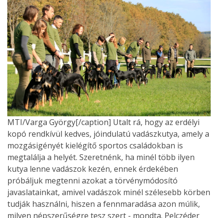
MTI/Varga György[/caption] Utalt rá, hogy az erdélyi
kopó rendkívül kedves, jóindulatú vadászkutya, amely a
mozgásigényét kielégítő sportos családokban is
megtalálja a helyét. Szeretnénk, ha minél több ilyen
kutya lenne vadászok kezén, ennek érdekében
próbáljuk megtenni azokat a törvénymódosító
javaslatainkat, amivel vadászok minél szélesebb körben
tudják használni, hiszen a fennmaradása azon múlik,
milyen népszerűségre tesz szert - mondta. Pelczéder