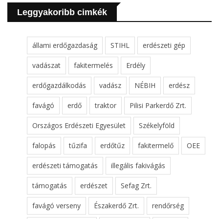
Leggyakoribb cimkék
állami erdőgazdaság
STIHL
erdészeti gép
vadászat
fakitermelés
Erdély
erdőgazdálkodás
vadász
NÉBIH
erdész
favágó
erdő
traktor
Pilisi Parkerdő Zrt.
Országos Erdészeti Egyesület
Székelyföld
falopás
tűzifa
erdőtűz
fakitermelő
OEE
erdészeti támogatás
illegális fakivágás
támogatás
erdészet
Sefag Zrt.
favágó verseny
Északerdő Zrt.
rendőrség