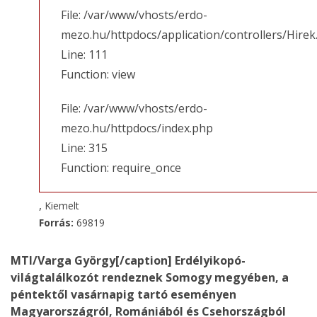
File: /var/www/vhosts/erdo-
mezo.hu/httpdocs/application/controllers/Hirek
Line: 111
Function: view
File: /var/www/vhosts/erdo-
mezo.hu/httpdocs/index.php
Line: 315
Function: require_once
,
Kiemelt
Forrás:
69819
MTI/Varga György[/caption] Erdélyikopó-
világtalálkozót rendeznek Somogy megyében, a
péntektől vasárnapig tartó eseményen
Magyarországról, Romániából és Csehországból