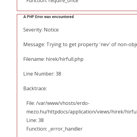
Function: require_once
A PHP Error was encountered
Severity: Notice
Message: Trying to get property 'nev' of non-obj
Filename: hirek/hirfull.php
Line Number: 38
Backtrace:
File: /var/www/vhosts/erdo-
mezo.hu/httpdocs/application/views/hirek/hirfu
Line: 38
Function: _error_handler