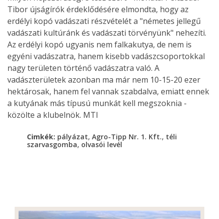
Tibor újságírók érdeklődésére elmondta, hogy az
erdélyi kopó vadászati részvételét a "németes jellegű
vadászati kultúránk és vadászati törvényünk" nehezíti.
Az erdélyi kopó ugyanis nem falkakutya, de nem is
egyéni vadászatra, hanem kisebb vadászcsoportokkal
nagy területen történő vadászatra való. A
vadászterületek azonban ma már nem 10-15-20 ezer
hektárosak, hanem fel vannak szabdalva, emiatt ennek
a kutyának más típusú munkát kell megszoknia -
közölte a klubelnök. MTI
,
,
Cimkék:
pályázat
Agro-Tipp Nr. 1. Kft.
téli
,
szarvasgomba
olvasói levél