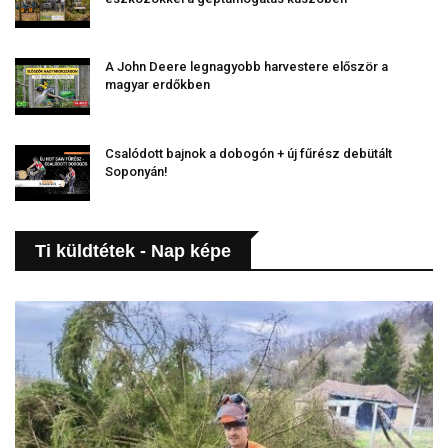
A John Deere legnagyobb harvestere először a
magyar erdőkben
Csalódott bajnok a dobogón + új fűrész debütált
Soponyán!
Ti küldtétek - Nap képe