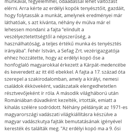
munkával, fegyelemmel, odaadással lehet változást
elérni. Arra kérte az erdélyi kopók tenyésztőit, gazdáit,
hogy folytassák a munkát, amelynek eredményei már
láthatóak, s azt kívánta, néhány év múlva már el
lehessen mondani: a fajta "elindult a
veszélyeztetettségtől a népszerűség, a
használhatóság, a teljes értékű munka és tenyésztés
irányába". Fehér István, a Sefag Zrt. vezérigazgatója
ehhez hozzátette, hogy az erdélyi kopó őse a
honfoglaló magyarokkal érkezett a Kárpát-medencébe
és keveredett az itt élő ebekkel. A fajta a 17. század óta
szerepel a szakirodalomban, amely a királyi, nemesi
családok ékköveként, vadászataik elengedhetetlen
résztvevőjeként ír róla. A második világháború után
Romániában dúvadként kezelték, irtották, emiatt a
kihalás szélére sodródott. Néhány példányát az 1971-es
magyarországi vadászati világkiállításra készülve a
magyar vadászkutya fajták bemutatásának igényével
keresték és találták meg. "Az erdélyi kopó ma a 9. ősi