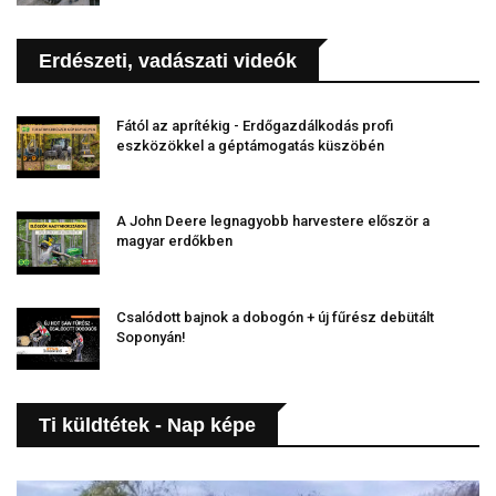
Erdészeti, vadászati videók
Fától az aprítékig - Erdőgazdálkodás profi
eszközökkel a géptámogatás küszöbén
A John Deere legnagyobb harvestere először a
magyar erdőkben
Csalódott bajnok a dobogón + új fűrész debütált
Soponyán!
Ti küldtétek - Nap képe