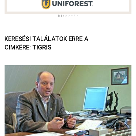
h i r d e t é s
KERESÉSI TALÁLATOK ERRE A
CIMKÉRE:
TIGRIS