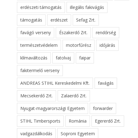
erdészeti támogatás
illegális fakivágás
támogatás
erdészet
Sefag Zrt.
favágó verseny
Északerdő Zrt.
rendőrség
természetvédelem
motorfűrész
időjárás
klímaváltozás
fatolvaj
faipar
fakitermelő verseny
ANDREAS STIHL Kereskedelmi Kft.
favágás
Mecsekerdő Zrt.
Zalaerdő Zrt.
Nyugat-magyarországi Egyetem
forwarder
STIHL Timbersports
Románia
Egererdő Zrt.
vadgazdálkodás
Soproni Egyetem