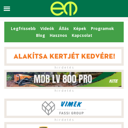
Legfrissebb
Videók
Állás
Képek
Programok
Blog
Hasznos
Kapcsolat
h i r d e t é s
h i r d e t é s
h i r d e t é s