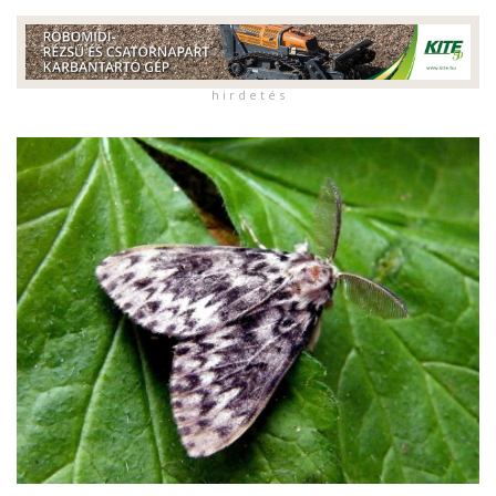
h i r d e t é s