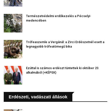
Természetvédelmi erdőkezelés a Pécselyi-
medencében
Trófeaszemle a Vergánál: a Zirci Erdészetnél esett a
legnagyobb trófeatömegű bika
Ezúttal is számos erdészt tüntettek ki október 23.
alkalmából (+KÉPEK)
Erdészeti, vadászati állások