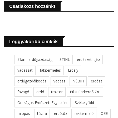
Csatlakozz hozzánk!
Leggyakoribb cimkék
állami erdőgazdaság
STIHL
erdészeti gép
vadászat
fakitermelés
Erdély
erdőgazdálkodás
vadász
NÉBIH
erdész
favágó
erdő
traktor
Pilisi Parkerdő Zrt.
Országos Erdészeti Egyesület
Székelyföld
falopás
tűzifa
erdőtűz
fakitermelő
OEE