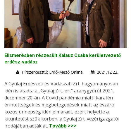
Elismerésben részesült Kalauz Csaba kerületvezető
erdész-vadász
Hírszerkesztő: Erdő-Mező Online
2021.12.22.
A Gyulaj Erdészeti és Vadászati Zrt. hagyományosan
idén is átadta a „Gyulaj Zrt.-ért” aranygyűrűt 2021.
december 20-án. A Covid pandémia miatti karatén
érintettségek és megbetegedések miatt az évzáró
közös ünnepség idén elmaradt, ezért helyette a
kitüntetést szűk körben, a Gyulaj Zrt. vezérigazgatói
irodájában adták át.
Tovább >>>