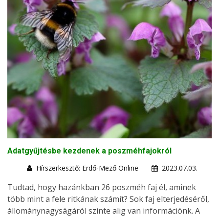
Adatgyűjtésbe kezdenek a poszméhfajokról
Hírszerkesztő: Erdő-Mező Online
2023.07.03.
Tudtad, hogy hazánkban 26 poszméh faj él, aminek
több mint a fele ritkának számít? Sok faj elterjedéséről,
állománynagyságáról szinte alig van információnk. A