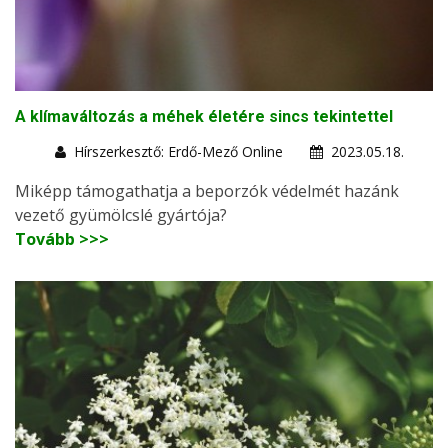
A klímaváltozás a méhek életére sincs tekintettel
Hírszerkesztő: Erdő-Mező Online
2023.05.18.
Miképp támogathatja a beporzók védelmét hazánk
vezető gyümölcslé gyártója?
Tovább >>>