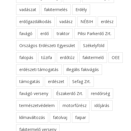
vadászat
fakitermelés
Erdély
erdőgazdálkodás
vadász
NÉBIH
erdész
favágó
erdő
traktor
Pilisi Parkerdő Zrt.
Országos Erdészeti Egyesület
Székelyföld
falopás
tűzifa
erdőtűz
fakitermelő
OEE
erdészeti támogatás
illegális fakivágás
támogatás
erdészet
Sefag Zrt.
favágó verseny
Északerdő Zrt.
rendőrség
természetvédelem
motorfűrész
időjárás
klímaváltozás
fatolvaj
faipar
fakitermelő verseny