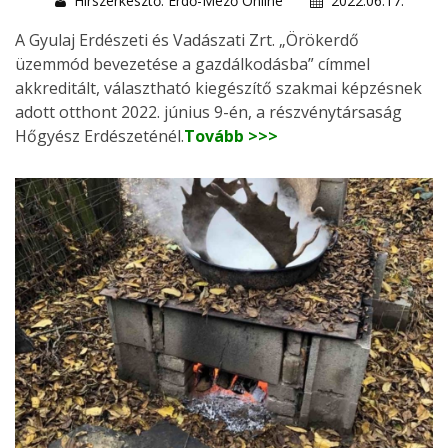
Hírszerkesztő: Erdő-Mező Online
2022.06.17.
A Gyulaj Erdészeti és Vadászati Zrt. „Örökerdő
üzemmód bevezetése a gazdálkodásba” címmel
akkreditált, választható kiegészítő szakmai képzésnek
adott otthont 2022. június 9-én, a részvénytársaság
Hőgyész Erdészeténél.
Tovább >>>