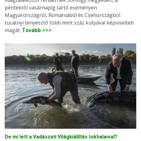
világtalálkozót rendeznek Somogy megyében, a
péntektől vasárnapig tartó eseményen
Magyarországról, Romániából és Csehországból
tucatnyi tenyésztő több mint száz kutyával képviselteti
magát.
Tovább >>>
De mi lett a Vadászati Világkiállítás tokhalaival?