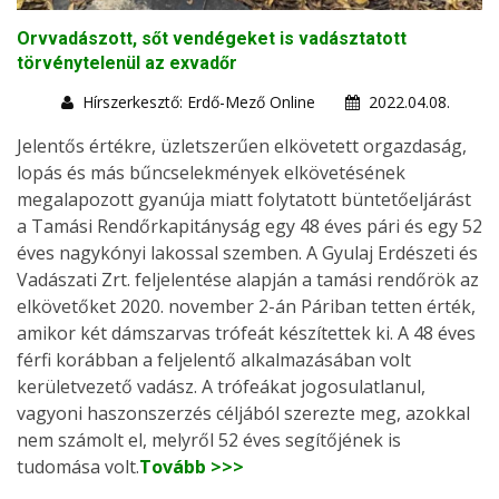
Orvvadászott, sőt vendégeket is vadásztatott
törvénytelenül az exvadőr
Hírszerkesztő: Erdő-Mező Online
2022.04.08.
Jelentős értékre, üzletszerűen elkövetett orgazdaság,
lopás és más bűncselekmények elkövetésének
megalapozott gyanúja miatt folytatott büntetőeljárást
a Tamási Rendőrkapitányság egy 48 éves pári és egy 52
éves nagykónyi lakossal szemben. A Gyulaj Erdészeti és
Vadászati Zrt. feljelentése alapján a tamási rendőrök az
elkövetőket 2020. november 2-án Páriban tetten érték,
amikor két dámszarvas trófeát készítettek ki. A 48 éves
férfi korábban a feljelentő alkalmazásában volt
kerületvezető vadász. A trófeákat jogosulatlanul,
vagyoni haszonszerzés céljából szerezte meg, azokkal
nem számolt el, melyről 52 éves segítőjének is
tudomása volt.
Tovább >>>