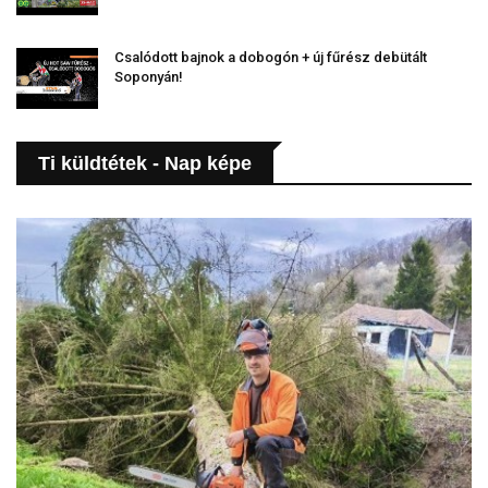
Csalódott bajnok a dobogón + új fűrész debütált
Soponyán!
Ti küldtétek - Nap képe