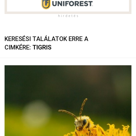
h i r d e t é s
KERESÉSI TALÁLATOK ERRE A
CIMKÉRE:
TIGRIS