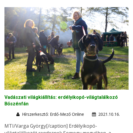
Vadászati világkiállítás: erdélyikopó-világtalálkozó
Bőszénfán
Hírszerkesztő: Erdő-Mező Online
2021.10.16.
MTI/Varga György[/caption] Erdélyikopó-