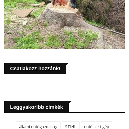
Csatlakozz hozzánk!
Leggyakoribb cimkék
állami erdőgazdaság
STIHL
erdészeti gép