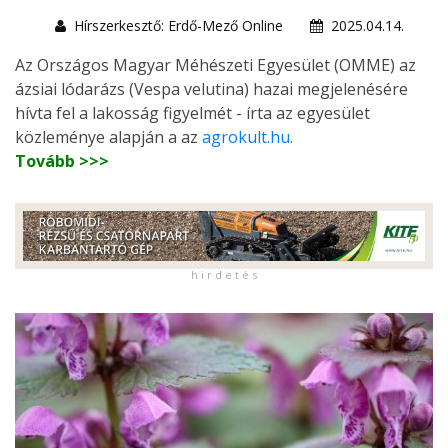
Hírszerkesztő: Erdő-Mező Online
2025.04.14.
Az Országos Magyar Méhészeti Egyesület (OMME) az
ázsiai lódarázs (Vespa velutina) hazai megjelenésére
hívta fel a lakosság figyelmét - írta az egyesület
közleménye alapján a az
agrokult.hu.
Tovább >>>
h i r d e t é s