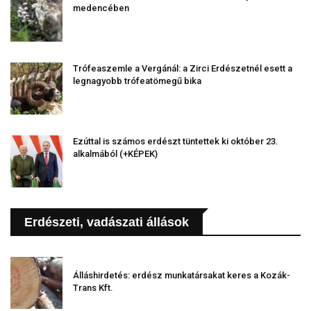
medencében
Trófeaszemle a Vergánál: a Zirci Erdészetnél esett a
legnagyobb trófeatömegű bika
Ezúttal is számos erdészt tüntettek ki október 23.
alkalmából (+KÉPEK)
Erdészeti, vadászati állások
Álláshirdetés: erdész munkatársakat keres a Kozák-
Trans Kft.