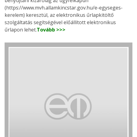
benyújtani kizárólag az ügyfélkapun
(https://www.mvh.allamkincstar.gov.hu/e-egyseges-
kerelem) keresztül, az elektronikus űrlapkitöltő
szolgáltatás segítségével előállított elektronikus
űrlapon lehet.
Tovább >>>