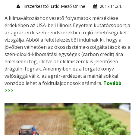
Hírszerkesztő: Erdő-Mező Online
2017.11.24.
A klímaváltozáshoz vezető folyamatok mérséklése
érdekében az USA-beli Illinois Egyetem kutatócsoportja
az agrár-erdészeti rendszerekben rejlő lehetőségeket
vizsgálja. Abból a feltételezésből indulnak ki, hogy a
jövőben vélhetően az ökoszisztéma-szolgáltatások és a
szén-dioxid-kibocsátási egységek (carbon credit) ára
emelkedni fog, illetve az élelmiszerek is jelentősen
drágulni fognak. Amennyiben ez a forgatókönyv
valósággá válik, az agrár-erdészet a mainál sokkal
vonzóbb lehet a földtulajdonosok számára.
Tovább
>>>