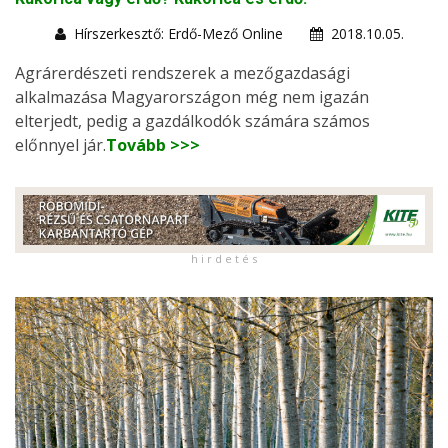
Hírszerkesztő: Erdő-Mező Online
2018.10.05.
Agrárerdészeti rendszerek a mezőgazdasági
alkalmazása Magyarországon még nem igazán
elterjedt, pedig a gazdálkodók számára számos
előnnyel jár.
Tovább >>>
h i r d e t é s