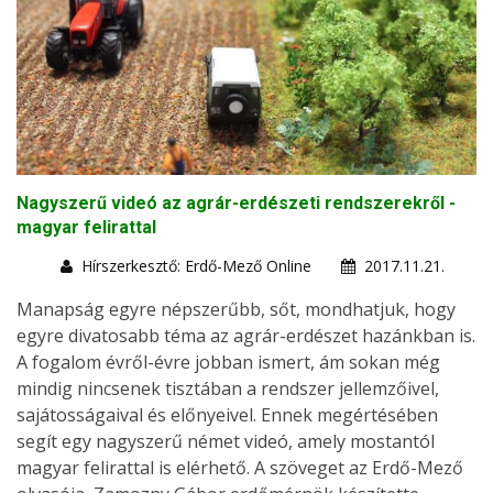
Nagyszerű videó az agrár-erdészeti rendszerekről -
magyar felirattal
Hírszerkesztő: Erdő-Mező Online
2017.11.21.
Manapság egyre népszerűbb, sőt, mondhatjuk, hogy
egyre divatosabb téma az agrár-erdészet hazánkban is.
A fogalom évről-évre jobban ismert, ám sokan még
mindig nincsenek tisztában a rendszer jellemzőivel,
sajátosságaival és előnyeivel. Ennek megértésében
segít egy nagyszerű német videó, amely mostantól
magyar felirattal is elérhető. A szöveget az Erdő-Mező