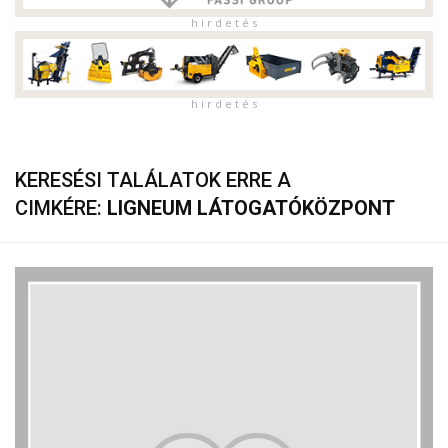
h i r d e t é s
h i r d e t é s
KERESÉSI TALÁLATOK ERRE A
CIMKÉRE:
LIGNEUM LÁTOGATÓKÖZPONT