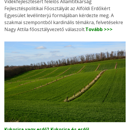
Vidékfejlesztésért felelős Államtitkárság
Fejlesztéspolitikai Főosztályát az Alföldi Erdőkért
Egyesület levélinterjú formájában kérdezte meg. A
szakmai szempontból kardinális témákra, felvetésekre
Nagy Attila főosztályvezető válaszolt.
Tovább >>>
Kukorica vagy erdő? Kukorica és erdő!