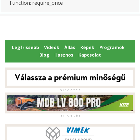
Function: require_once
Legfrissebb
Videók
Állás
Képek
Programok
Blog
Hasznos
Kapcsolat
h i r d e t é s
h i r d e t é s