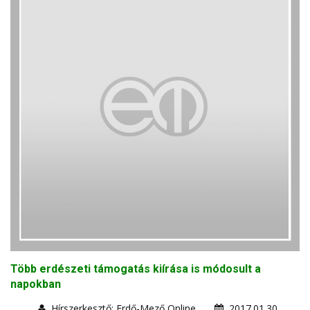
Több erdészeti támogatás kiírása is módosult a
napokban
Hírszerkesztő: Erdő-Mező Online
2017.01.30.