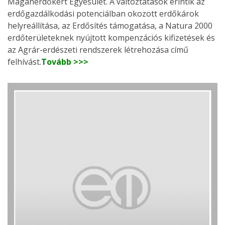
Magánerdőkért Egyesület. A változtatások érintik az
erdőgazdálkodási potenciálban okozott erdőkárok
helyreállítása, az Erdősítés támogatása, a Natura 2000
erdőterületeknek nyújtott kompenzációs kifizetések és
az Agrár-erdészeti rendszerek létrehozása című
felhívást.
Tovább >>>