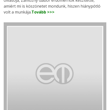
olvasója, Zamozny Gábor erdőmérnök készítette,
amiért mi is köszönetet mondunk, hiszen hiánypótló
volt a munkája.
Tovább >>>