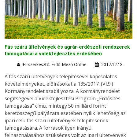
Fás szárú ültetvények és agrár-erdészeti rendszerek
támogatásai a vidékfejlesztés érdekében
Hírszerkesztő: Erdő-Mező Online
2017.12.18.
A fás szárú ültetvények telepítésével kapcsolatos
követelményeket, előírásokat a 135/2017. (VI.9.)
Kormányrendelet szabályozza. A kormányrendelet
segítségével a Vidékfejlesztési Program „Erdősítés
támogatása” című, mintegy 50 milliárd forint
keretösszegű pályázata esetében nyílik lehetőség az
ipari célú fás szárú ültetvények telepítésének
támogatására. A források ilyen irányú
felhasználásához szükséges volt az ipari ültetvények