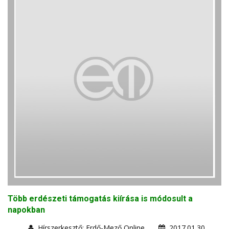
Több erdészeti támogatás kiírása is módosult a
napokban
Hírszerkesztő: Erdő-Mező Online
2017.01.30.