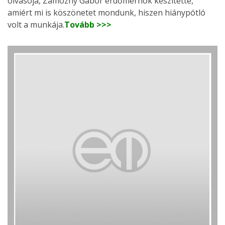
olvasója, Zamozny Gábor erdőmérnök készítette,
amiért mi is köszönetet mondunk, hiszen hiánypótló
volt a munkája.
Tovább >>>