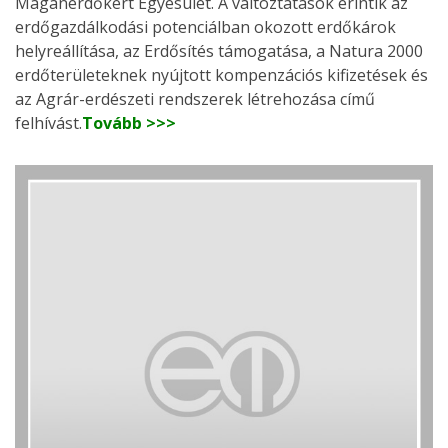
Magánerdőkért Egyesület. A változtatások érintik az
erdőgazdálkodási potenciálban okozott erdőkárok
helyreállítása, az Erdősítés támogatása, a Natura 2000
erdőterületeknek nyújtott kompenzációs kifizetések és
az Agrár-erdészeti rendszerek létrehozása című
felhívást.
Tovább >>>