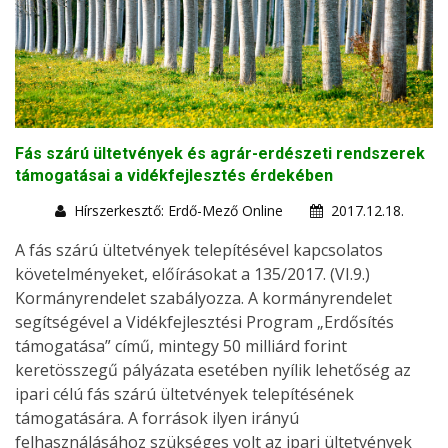
Fás szárú ültetvények és agrár-erdészeti rendszerek
támogatásai a vidékfejlesztés érdekében
Hírszerkesztő: Erdő-Mező Online
2017.12.18.
A fás szárú ültetvények telepítésével kapcsolatos
követelményeket, előírásokat a 135/2017. (VI.9.)
Kormányrendelet szabályozza. A kormányrendelet
segítségével a Vidékfejlesztési Program „Erdősítés
támogatása” című, mintegy 50 milliárd forint
keretösszegű pályázata esetében nyílik lehetőség az
ipari célú fás szárú ültetvények telepítésének
támogatására. A források ilyen irányú
felhasználásához szükséges volt az ipari ültetvények