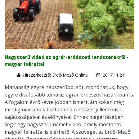
Nagyszerű videó az agrár-erdészeti rendszerekről -
magyar felirattal
Hírszerkesztő: Erdő-Mező Online
2017.11.21.
Manapság egyre népszerűbb, sőt, mondhatjuk, hogy
egyre divatosabb téma az agrár-erdészet hazánkban is.
A fogalom évről-évre jobban ismert, ám sokan még
mindig nincsenek tisztában a rendszer jellemzőivel,
sajátosságaival és előnyeivel. Ennek megértésében
segít egy nagyszerű német videó, amely mostantól
magyar felirattal is elérhető. A szöveget az Erdő-Mező