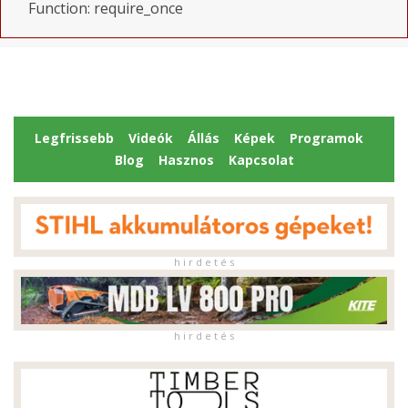
Function: require_once
Legfrissebb
Videók
Állás
Képek
Programok
Blog
Hasznos
Kapcsolat
h i r d e t é s
h i r d e t é s