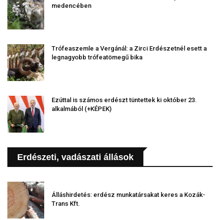
medencében
Trófeaszemle a Vergánál: a Zirci Erdészetnél esett a
legnagyobb trófeatömegű bika
Ezúttal is számos erdészt tüntettek ki október 23.
alkalmából (+KÉPEK)
Erdészeti, vadászati állások
Álláshirdetés: erdész munkatársakat keres a Kozák-
Trans Kft.