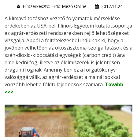
Hírszerkesztő: Erdő-Mező Online
2017.11.24.
A klímaváltozáshoz vezető folyamatok mérséklése
érdekében az USA-beli Illinois Egyetem kutatócsoportja
az agrár-erdészeti rendszerekben rejlő lehetőségeket
vizsgálja. Abból a feltételezésből indulnak ki, hogy a
jövőben vélhetően az ökoszisztéma-szolgáltatások és a
szén-dioxid-kibocsátási egységek (carbon credit) ára
emelkedni fog, illetve az élelmiszerek is jelentősen
drágulni fognak. Amennyiben ez a forgatókönyv
valósággá válik, az agrár-erdészet a mainál sokkal
vonzóbb lehet a földtulajdonosok számára.
Tovább
>>>