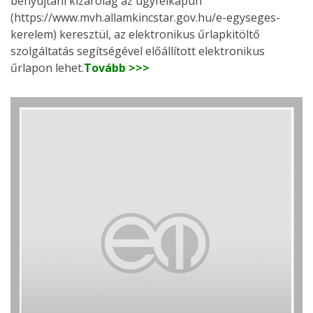
benyújtani kizárólag az ügyfélkapun
(https://www.mvh.allamkincstar.gov.hu/e-egyseges-
kerelem) keresztül, az elektronikus űrlapkitöltő
szolgáltatás segítségével előállított elektronikus
űrlapon lehet.
Tovább >>>