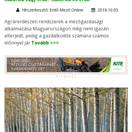
Hírszerkesztő: Erdő-Mező Online
2018.10.05.
Agrárerdészeti rendszerek a mezőgazdasági
alkalmazása Magyarországon még nem igazán
elterjedt, pedig a gazdálkodók számára számos
előnnyel jár.
Tovább >>>
h i r d e t é s