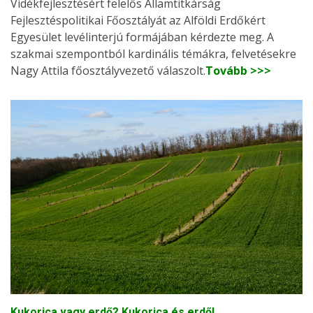
Vidékfejlesztésért felelős Államtitkárság
Fejlesztéspolitikai Főosztályát az Alföldi Erdőkért
Egyesület levélinterjú formájában kérdezte meg. A
szakmai szempontból kardinális témákra, felvetésekre
Nagy Attila főosztályvezető válaszolt.
Tovább >>>
Kukorica vagy erdő? Kukorica és erdő!