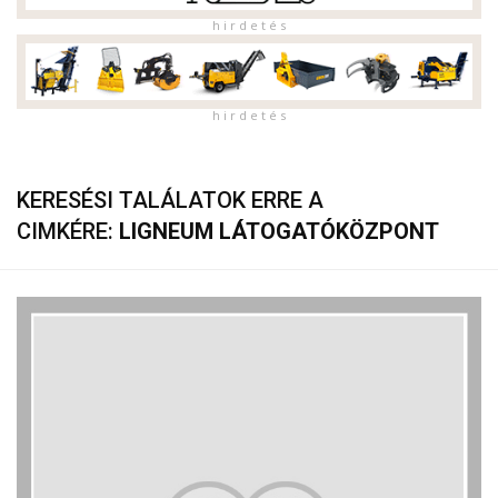
h i r d e t é s
h i r d e t é s
KERESÉSI TALÁLATOK ERRE A
CIMKÉRE:
LIGNEUM LÁTOGATÓKÖZPONT