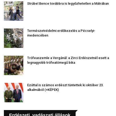
Strúbel Bence továbbra is legyőzhetetlen a Mátrában
Természetvédelmi erdőkezelés a Pécselyi-
medencében
Trófeaszemle a Vergánál: a Zirci Erdészetnél esett a
legnagyobb trófeatömegű bika
Ezúttal is számos erdészt tüntettek ki október 23.
alkalmából (+KÉPEK)
Erdészeti, vadászati állások