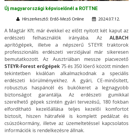
Új magyarországi képviselőnél a ROTTNE
Hírszerkesztő: Erdő-Mező Online
2024.07.12.
A Magtár Kft. már évekkel ez előtt nyitott két kaput az
erdészeti felhasználók irányába. Az
ALBACH
aprítógépek, illetve a népszerű STEYR traktorok
professzionális erdészeti verziójával már sikeresen
bemutatkozott. Az Ausztriában messze piacvezető
STEYR-Forest erőgépek
75 és 350 lóerő között minden
tekintetben kiválóan alkalmazkodnak a speciális
erdészeti körülményekhez. A gyári, CE-minősített,
robusztus haspáncél és bukókeret a legnagyobb
biztonságot garantálja. Az erdészeti gumikkal
szerelhető gépek szintén gyári tervezésű, 180 fokban
elfordítható kezelőállása teljes kezelői komfortot
biztosít, hiszen hátrafelé is komplett pedálzat és
csúszókormány, illetve az üzemeltetéssel kapcsolatos
információk is rendelkezésre állnak.