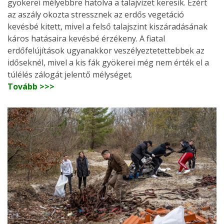
gyökerei mélyebbre hatolva a talajvizet keresik. Ezért
az aszály okozta stressznek az erdős vegetáció
kevésbé kitett, mivel a felső talajszint kiszáradásának
káros hatásaira kevésbé érzékeny. A fiatal
erdőfelújítások ugyanakkor veszélyeztetettebbek az
időseknél, mivel a kis fák gyökerei még nem érték el a
túlélés zálogát jelentő mélységet.
Tovább >>>