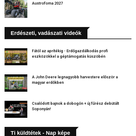
Austrofoma 2027
Erdészeti, vadászati videók
Fától az aprítékig - Erdőgazdálkodás profi
eszközökkel a géptámogatás küszöbén
A John Deere legnagyobb harvestere először a
magyar erdőkben
Csalódott bajnok a dobogón + új fűrész debütált
Soponyán!
Ti küldtétek - Nap képe