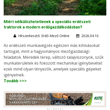
Miért nélkülözhetetlenek a speciális erdészeti
traktorok a modern erdőgazdálkodásban?
Hírszerkesztő: Erdő-Mező Online
2026.04.10.
Az erdészeti munkavégzés egészen más kihívásokat
tartogat, mint a hagyományos mezőgazdasági
feladatok. Meredek terep, változó talajviszonyok, szűk
munkaterületek és fokozott mechanikai igénybevétel:
ezek mind olyan tényezők, amelyek speciális gépeket
igényelnek.
Tovább >>>
h i r d e t é s