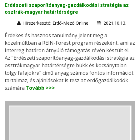
Erdészeti szaporítóanyag-gazdálkodási stratégia az
osztrák-magyar határtérségre
Hírszerkesztő: Erdő-Mező Online
2021.10.13.
Érdekes és hasznos tanulmány jelent meg a
közelmúltban a REIN-Forest program részeként, ami az
Interreg határon átnyúló támogatás révén készült el.
Az "Erdészeti szaporítóanyag-gazdálkodási stratégia az
osztrákmagyar határtérségre bükk és kocsánytalan
tölgy fafajokra" című anyag számos fontos információt
tartalmaz, és ajánlásokat is tesz az erdőgazdálkodók
számára.
Tovább >>>