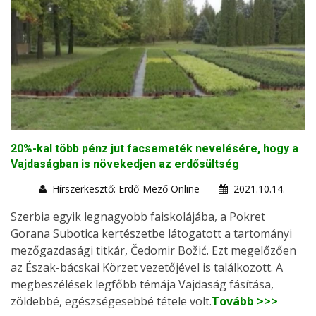
20%-kal több pénz jut facsemeték nevelésére, hogy a
Vajdaságban is növekedjen az erdősültség
Hírszerkesztő: Erdő-Mező Online
2021.10.14.
Szerbia egyik legnagyobb faiskolájába, a Pokret
Gorana Subotica kertészetbe látogatott a tartományi
mezőgazdasági titkár, Čedomir Božić. Ezt megelőzően
az Észak-bácskai Körzet vezetőjével is találkozott. A
megbeszélések legfőbb témája Vajdaság fásítása,
zöldebbé, egészségesebbé tétele volt.
Tovább >>>