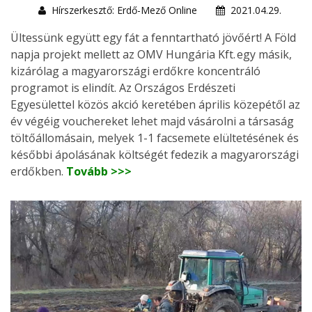
Hírszerkesztő: Erdő-Mező Online
2021.04.29.
Ültessünk együtt egy fát a fenntartható jövőért! A Föld
napja projekt mellett az OMV Hungária Kft. egy másik,
kizárólag a magyarországi erdőkre koncentráló
programot is elindít. Az Országos Erdészeti
Egyesülettel közös akció keretében április közepétől az
év végéig vouchereket lehet majd vásárolni a társaság
töltőállomásain, melyek 1-1 facsemete elültetésének és
későbbi ápolásának költségét fedezik a magyarországi
erdőkben.
Tovább >>>