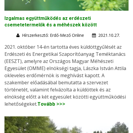
Izgalmas együttműködés az erdészeti
csemetetermelők és a méhészek között
Hírszerkesztő: Erdő-Mező Online
2021.10.27.
2021. október 14-én tartotta éves küldöttgyűlését az
Erdészeti és Energetikai Szaporítóanyag Teméktanács
(EESZT), amelyre az Országos Magyar Méhészeti
Egyesület (OMME) elnökségi tagja, Lászka István Attila
okleveles erdőmérnök is meghívást kapott. A
szakember előadásábal bemutatta a szervezet
történetét, valamint felvázolta a küldöttek és az
elnökség előtt a két egyesület közötti együttműködési
lehetőségeket.
Tovább >>>