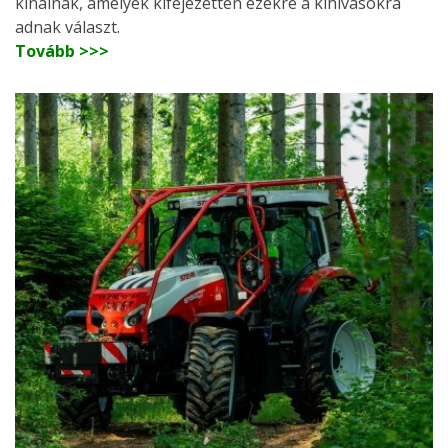
kínálnak, amelyek kifejezetten ezekre a kihívásokra
adnak választ.
Tovább >>>