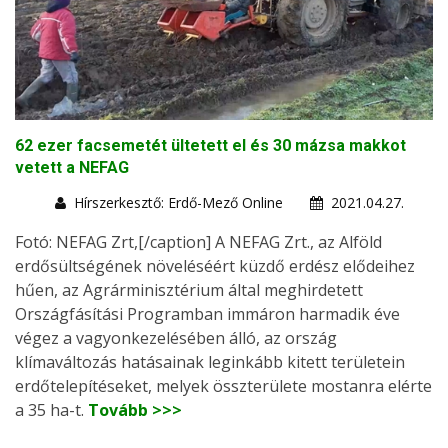
62 ezer facsemetét ültetett el és 30 mázsa makkot
vetett a NEFAG
Hírszerkesztő: Erdő-Mező Online
2021.04.27.
Fotó: NEFAG Zrt,[/caption] A NEFAG Zrt., az Alföld
erdősültségének növeléséért küzdő erdész elődeihez
hűen, az Agrárminisztérium által meghirdetett
Országfásítási Programban immáron harmadik éve
végez a vagyonkezelésében álló, az ország
klímaváltozás hatásainak leginkább kitett területein
erdőtelepítéseket, melyek összterülete mostanra elérte
a 35 ha-t.
Tovább >>>