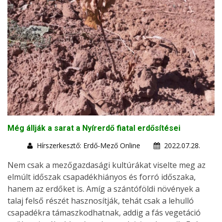
Még állják a sarat a Nyírerdő fiatal erdősítései
Hírszerkesztő: Erdő-Mező Online
2022.07.28.
Nem csak a mezőgazdasági kultúrákat viselte meg az
elmúlt időszak csapadékhiányos és forró időszaka,
hanem az erdőket is. Amíg a szántóföldi növények a
talaj felső részét hasznosítják, tehát csak a lehulló
csapadékra támaszkodhatnak, addig a fás vegetáció