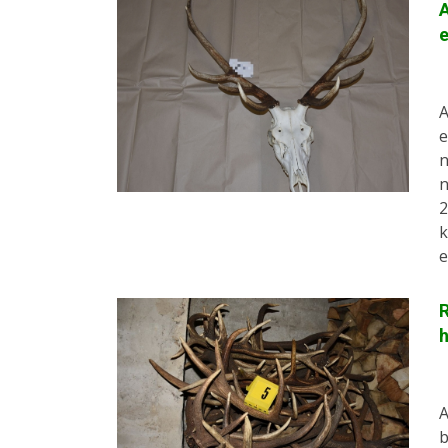
A
e
A
e
n
n
2
k
e
R
h
A
b