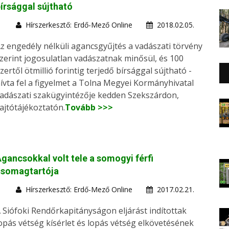
írsággal sújtható
Hírszerkesztő: Erdő-Mező Online
2018.02.05.
z engedély nélküli agancsgyűjtés a vadászati törvény
zerint jogosulatlan vadászatnak minősül, és 100
zertől ötmillió forintig terjedő bírsággal sújtható -
ívta fel a figyelmet a Tolna Megyei Kormányhivatal
adászati szakügyintézője kedden Szekszárdon,
ajtótájékoztatón.
Tovább >>>
gancsokkal volt tele a somogyi férfi
csomagtartója
Hírszerkesztő: Erdő-Mező Online
2017.02.21.
 Siófoki Rendőrkapitányságon eljárást indítottak
opás vétség kísérlet és lopás vétség elkövetésének