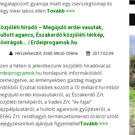
egalapozott gyanúja miatt egy cserszegtomaji és
égy inkei lakos ellen.
Tovább >>>
özjóléti híradó – Megújuló erdei vasutak,
ullott agancs, Északerdő közjóléti térkép,
hóvirágok… | Erdeiprogamok.hu
Hírszerkesztő: Erdő-Mező Online
2017.02.09.
zen a héten is jelentkezünk közjóléti híradóval az
rdeiprogramok.hu
honlapunk információiból
zemezgetve, az élményekben gazdag magyar
rdőkből. Ezúttal többek között a 10 milliárd forintból
egújuló erdei kisvasutakról, az Északerdő Zrt.
özjóléti térképéről, a Vadex Zrt. "év fajai"
ajzpályázatáról, a hullott agancsok gyűjtéséről, a
EFAG Zrt. rendhagyó természetismereti óráiról szóló
ejegyzéseinket ajánljuk figyelmébe!
Tovább >>>