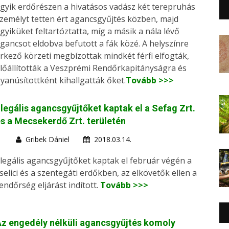
gyik erdőrészen a hivatásos vadász két terepruhás
zemélyt tetten ért agancsgyűjtés közben, majd
gyiküket feltartóztatta, míg a másik a nála lévő
gancsot eldobva befutott a fák közé. A helyszínre
rkező körzeti megbízottak mindkét férfi elfogták,
lőállították a Veszprémi Rendőrkapitányságra és
yanúsítottként kihallgatták őket.
Tovább >>>
llegális agancsgyűjtőket kaptak el a Sefag Zrt.
s a Mecsekerdő Zrt. területén
Gribek Dániel
2018.03.14.
llegális agancsgyűjtőket kaptak el február végén a
selici és a szentegáti erdőkben, az elkövetők ellen a
endőrség eljárást indított.
Tovább >>>
z engedély nélküli agancsgyűjtés komoly