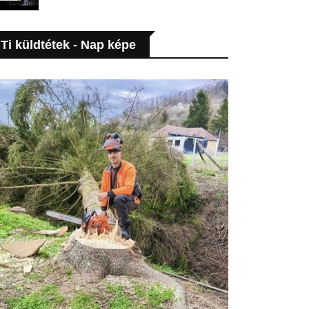
Ti küldtétek - Nap képe