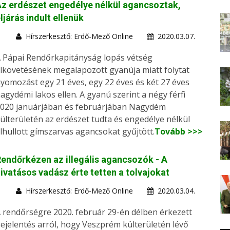
z erdészet engedélye nélkül agancsoztak,
ljárás indult ellenük
Hírszerkesztő: Erdő-Mező Online
2020.03.07.
 Pápai Rendőrkapitányság lopás vétség
lkövetésének megalapozott gyanúja miatt folytat
yomozást egy 21 éves, egy 22 éves és két 27 éves
agydémi lakos ellen. A gyanú szerint a négy férfi
020 januárjában és februárjában Nagydém
ülterületén az erdészet tudta és engedélye nélkül
lhullott gímszarvas agancsokat gyűjtött.
Tovább >>>
endőrkézen az illegális agancsozók - A
ivatásos vadász érte tetten a tolvajokat
Hírszerkesztő: Erdő-Mező Online
2020.03.04.
 rendőrségre 2020. február 29-én délben érkezett
ejelentés arról, hogy Veszprém külterületén lévő