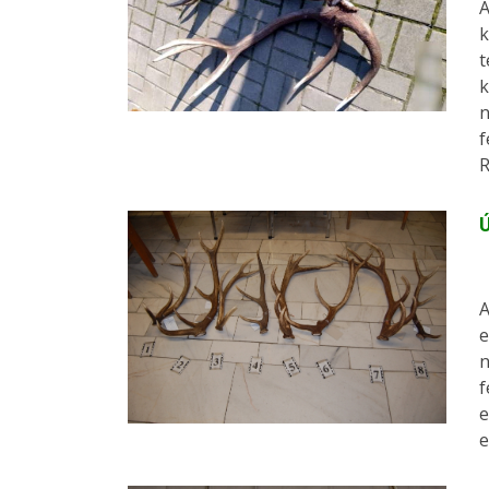
A
k
t
k
n
f
R
Ú
A
e
n
f
e
e