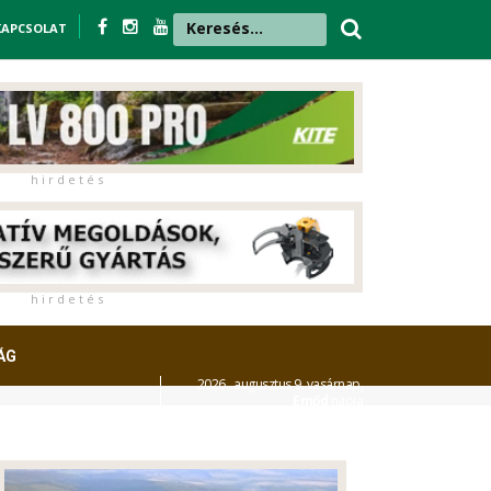
KAPCSOLAT
h i r d e t é s
h i r d e t é s
ÁG
2026. augusztus 9. vasárnap,
Emőd
napja