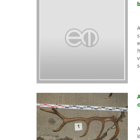
b
A
s
e
h
v
s
A
A
l