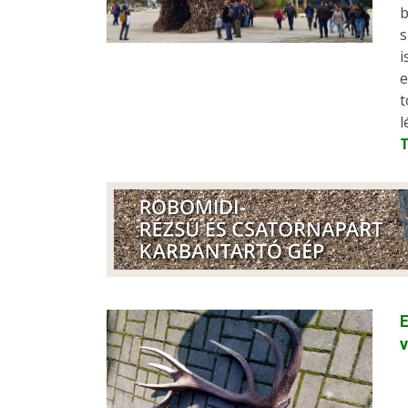
b
s
i
e
t
l
E
v