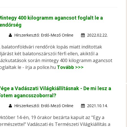
integy 400 kilogramm agancsot foglalt le a
rendőrség
Hírszerkesztő: Erdő-Mező Online
2022.02.22.
 balatonföldvári rendőrök lopás miatt indítottak
ljárást két balatonszárszói férfi ellen, akiktől a
ázkutatások során mintegy 400 kilogramm agancsot
oglaltak le - írja a police.hu
Tovább >>>
ége a Vadászati Világkiállításnak - De mi lesz a
Totem agancsszoborral?
Hírszerkesztő: Erdő-Mező Online
2021.10.14.
któber 14-én, 19 órakor bezárta kapuit az "Egy a
ermészettel" Vadászati és Természeti Világkiállítás a