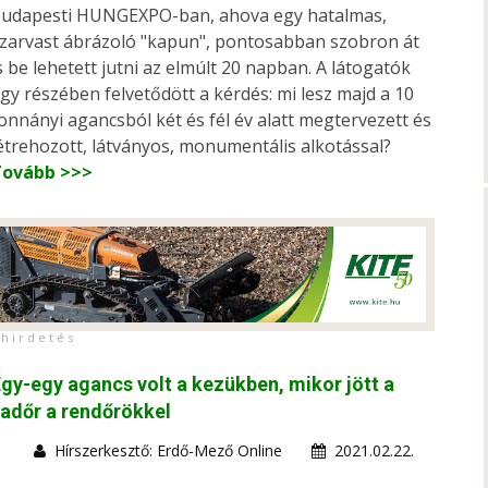
udapesti HUNGEXPO-ban, ahova egy hatalmas,
zarvast ábrázoló "kapun", pontosabban szobron át
s be lehetett jutni az elmúlt 20 napban. A látogatók
gy részében felvetődött a kérdés: mi lesz majd a 10
onnányi agancsból két és fél év alatt megtervezett és
étrehozott, látványos, monumentális alkotással?
Tovább >>>
h i r d e t é s
gy-egy agancs volt a kezükben, mikor jött a
adőr a rendőrökkel
Hírszerkesztő: Erdő-Mező Online
2021.02.22.