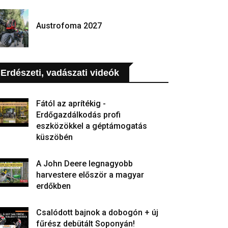
Austrofoma 2027
Erdészeti, vadászati videók
Fától az aprítékig -
Erdőgazdálkodás profi
eszközökkel a géptámogatás
küszöbén
A John Deere legnagyobb
harvestere először a magyar
erdőkben
Csalódott bajnok a dobogón + új
fűrész debütált Soponyán!