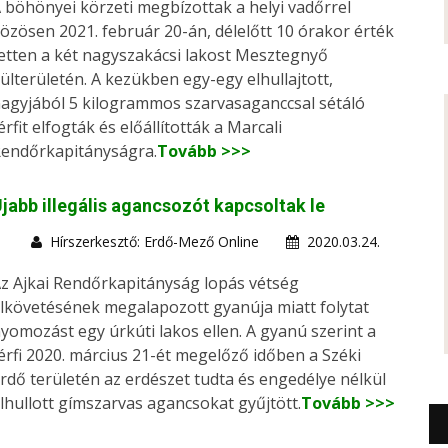
 böhönyei körzeti megbízottak a helyi vadőrrel
özösen 2021. február 20-án, délelőtt 10 órakor érték
etten a két nagyszakácsi lakost Mesztegnyő
ülterületén. A kezükben egy-egy elhullajtott,
agyjából 5 kilogrammos szarvasaganccsal sétáló
érfit elfogták és előállították a Marcali
endőrkapitányságra.
Tovább >>>
jabb illegális agancsozót kapcsoltak le
Hírszerkesztő: Erdő-Mező Online
2020.03.24.
z Ajkai Rendőrkapitányság lopás vétség
lkövetésének megalapozott gyanúja miatt folytat
yomozást egy úrkúti lakos ellen. A gyanú szerint a
érfi 2020. március 21-ét megelőző időben a Széki
rdő területén az erdészet tudta és engedélye nélkül
lhullott gímszarvas agancsokat gyűjtött.
Tovább >>>