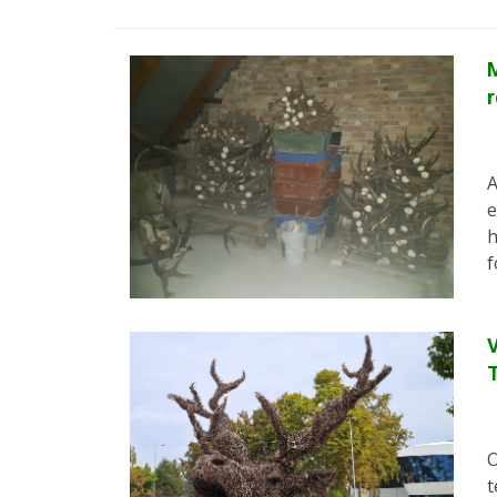
M
A
e
h
f
V
O
t