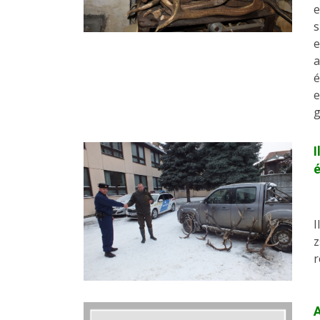
e
s
e
a
é
e
g
I
é
I
z
r
A