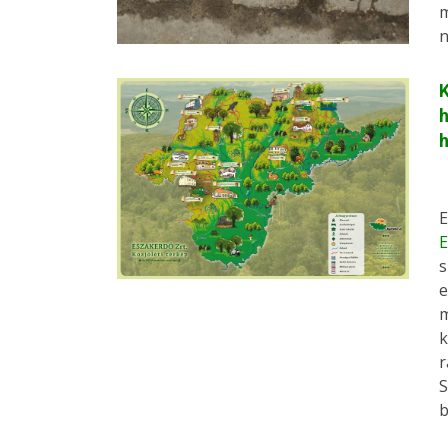
m
n
K
h
E
E
s
e
m
k
r
S
b