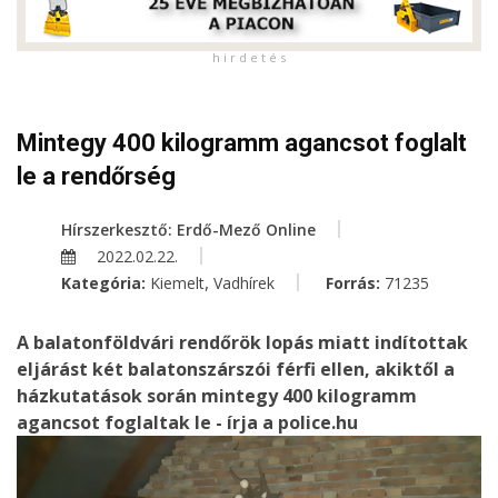
h i r d e t é s
Mintegy 400 kilogramm agancsot foglalt
le a rendőrség
Hírszerkesztő: Erdő-Mező Online
2022.02.22.
,
Kategória:
Kiemelt
Vadhírek
Forrás:
71235
A balatonföldvári rendőrök lopás miatt indítottak
eljárást két balatonszárszói férfi ellen, akiktől a
házkutatások során mintegy 400 kilogramm
agancsot foglaltak le - írja a police.hu