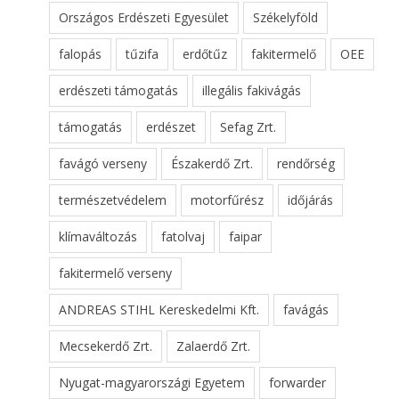
Országos Erdészeti Egyesület
Székelyföld
falopás
tűzifa
erdőtűz
fakitermelő
OEE
erdészeti támogatás
illegális fakivágás
támogatás
erdészet
Sefag Zrt.
favágó verseny
Északerdő Zrt.
rendőrség
természetvédelem
motorfűrész
időjárás
klímaváltozás
fatolvaj
faipar
fakitermelő verseny
ANDREAS STIHL Kereskedelmi Kft.
favágás
Mecsekerdő Zrt.
Zalaerdő Zrt.
Nyugat-magyarországi Egyetem
forwarder