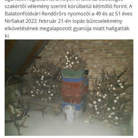
szakértői vélemény szerint körülbelül kétmillió forint. A
Balatonföldvári Rendőrőrs nyomozói a 49 és az 51 éves
férfiakat 2022. február 21-én lopás bűncselekmény
elkövetésének megalapozott gyanúja miatt hallgatták
ki.