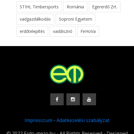
STIHL Timbersports
Románia
Egererdő Zrt.
vadgazdálkodás
Soproni Egyetem
erdőtelepítés
vaddisznó
FeHoVa
Impresszum
-
Adatkezelési szabályzat
© 2022 Erdo-mezo.hu - All Rights Reserved - Designed