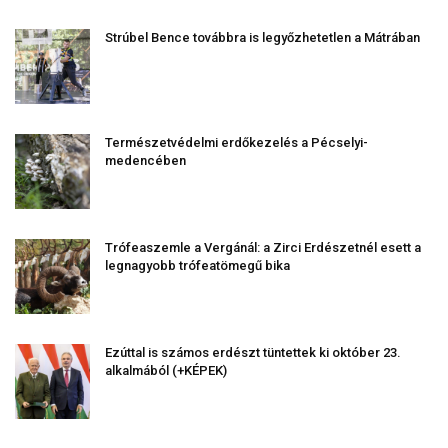
Strúbel Bence továbbra is legyőzhetetlen a Mátrában
Természetvédelmi erdőkezelés a Pécselyi-
medencében
Trófeaszemle a Vergánál: a Zirci Erdészetnél esett a
legnagyobb trófeatömegű bika
Ezúttal is számos erdészt tüntettek ki október 23.
alkalmából (+KÉPEK)