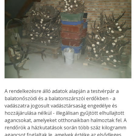
A rendelkezésre álló adatok alapján a testvérpár a
balatonőszödi és a balatonszárszói erdőkben - a
vadászatra jogosult vadásztársaság engedélye és
hozzájárulása nélkül - illegálisan gyűjtött elhullajtott
agancsokat, amelyeket otthonaikban halmoztak fel. A
rendőrök a házkutatások során több száz kilogramm
agancsot foglaltak le, amelyek értéke az elsődleges