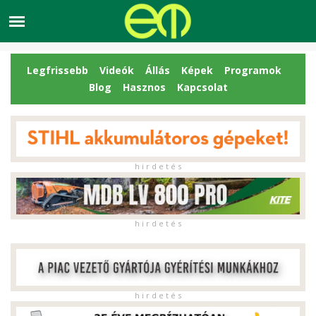
Legfrissebb
Videók
Állás
Képek
Programok
Blog
Hasznos
Kapcsolat
h i r d e t é s
h i r d e t é s
h i r d e t é s