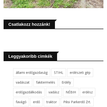
Csatlakozz hozzánk!
Leggyakoribb cimkék
állami erdőgazdaság
STIHL
erdészeti gép
vadászat
fakitermelés
Erdély
erdőgazdálkodás
vadász
NÉBIH
erdész
favágó
erdő
traktor
Pilisi Parkerdő Zrt.