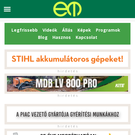
Legfrissebb
Videók
Állás
Képek
Programok
Blog
Hasznos
Kapcsolat
h i r d e t é s
h i r d e t é s
h i r d e t é s