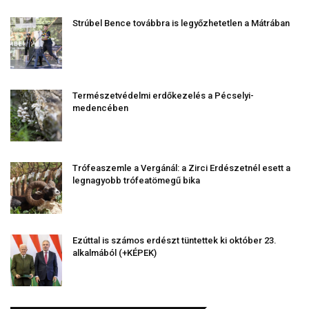
Strúbel Bence továbbra is legyőzhetetlen a Mátrában
Természetvédelmi erdőkezelés a Pécselyi-
medencében
Trófeaszemle a Vergánál: a Zirci Erdészetnél esett a
legnagyobb trófeatömegű bika
Ezúttal is számos erdészt tüntettek ki október 23.
alkalmából (+KÉPEK)