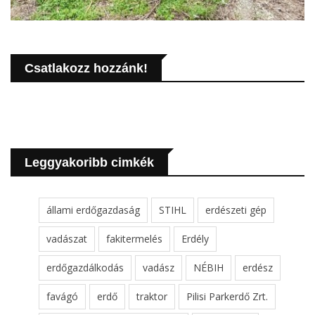
Csatlakozz hozzánk!
Leggyakoribb cimkék
állami erdőgazdaság
STIHL
erdészeti gép
vadászat
fakitermelés
Erdély
erdőgazdálkodás
vadász
NÉBIH
erdész
favágó
erdő
traktor
Pilisi Parkerdő Zrt.