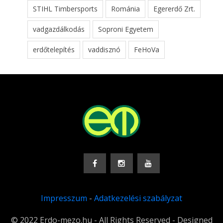
STIHL Timbersports
Románia
Egererdő Zrt.
vadgazdálkodás
Soproni Egyetem
erdőtelepítés
vaddisznó
FeHoVa
Impresszum
-
Adatkezelési szabályzat
© 2022 Erdo-mezo.hu - All Rights Reserved - Designed