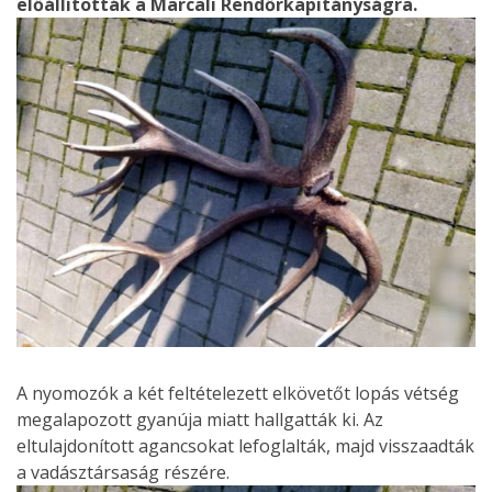
előállították a Marcali Rendőrkapitányságra.
A nyomozók a két feltételezett elkövetőt lopás vétség
megalapozott gyanúja miatt hallgatták ki. Az
eltulajdonított agancsokat lefoglalták, majd visszaadták
a vadásztársaság részére.