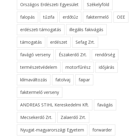
Országos Erdészeti Egyesület
Székelyföld
falopás
tűzifa
erdőtűz
fakitermelő
OEE
erdészeti támogatás
illegális fakivágás
támogatás
erdészet
Sefag Zrt.
favágó verseny
Északerdő Zrt.
rendőrség
természetvédelem
motorfűrész
időjárás
klímaváltozás
fatolvaj
faipar
fakitermelő verseny
ANDREAS STIHL Kereskedelmi Kft.
favágás
Mecsekerdő Zrt.
Zalaerdő Zrt.
Nyugat-magyarországi Egyetem
forwarder