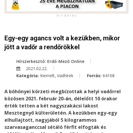
h i r d e t é s
Egy-egy agancs volt a kezükben, mikor
jött a vadőr a rendőrökkel
Hírszerkesztő: Erdő-Mező Online
2021.02.22.
,
Kategória:
Kiemelt
Vadhírek
Forrás:
64108
A böhönyei körzeti megbízottak a helyi vadőrrel
közösen 2021. február 20-án, délelőtt 10 órakor
érték tetten a két nagyszakácsi lakost
Mesztegnyő külterületén. A kezükben egy-egy
elhullajtott, nagyjából 5 kilogrammos
szarvasaganccsal sétáló férfit elfogták és