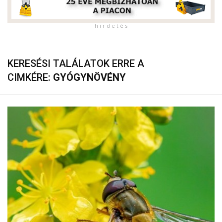
h i r d e t é s
KERESÉSI TALÁLATOK ERRE A
CIMKÉRE:
GYÓGYNÖVÉNY