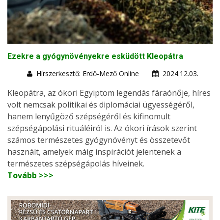
Ezekre a gyógynövényekre esküdött Kleopátra
Hírszerkesztő: Erdő-Mező Online
2024.12.03.
Kleopátra, az ókori Egyiptom legendás fáraónője, híres
volt nemcsak politikai és diplomáciai ügyességéről,
hanem lenyűgöző szépségéről és kifinomult
szépségápolási rituáléiról is. Az ókori írások szerint
számos természetes gyógynövényt és összetevőt
használt, amelyek máig inspirációt jelentenek a
természetes szépségápolás híveinek.
Tovább >>>