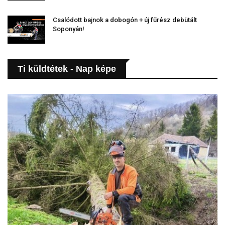
Csalódott bajnok a dobogón + új fűrész debütált
Soponyán!
Ti küldtétek - Nap képe