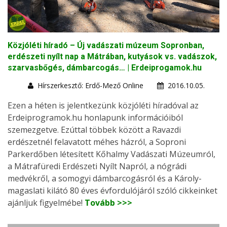
Közjóléti híradó – Új vadászati múzeum Sopronban,
erdészeti nyílt nap a Mátrában, kutyások vs. vadászok,
szarvasbőgés, dámbarcogás… | Erdeiprogamok.hu
Hírszerkesztő: Erdő-Mező Online
2016.10.05.
Ezen a héten is jelentkezünk közjóléti híradóval az
Erdeiprogramok.hu honlapunk információiból
szemezgetve. Ezúttal többek között a Ravazdi
erdészetnél felavatott méhes házról, a Soproni
Parkerdőben létesített Kőhalmy Vadászati Múzeumról,
a Mátrafüredi Erdészeti Nyílt Napról, a nógrádi
medvékről, a somogyi dámbarcogásról és a Károly-
magaslati kilátó 80 éves évfordulójáról szóló cikkeinket
ajánljuk figyelmébe!
Tovább >>>