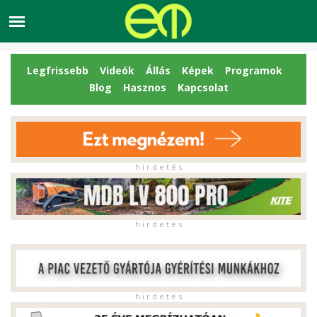
Legfrissebb
Videók
Állás
Képek
Programok
Blog
Hasznos
Kapcsolat
h i r d e t é s
h i r d e t é s
h i r d e t é s