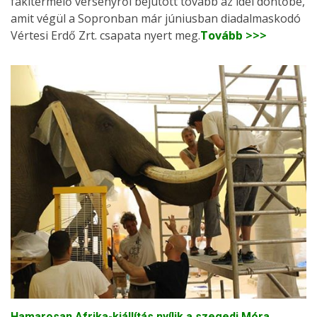
fakitermelő versenyről bejutott tovább az idei döntőbe,
amit végül a Sopronban már júniusban diadalmaskodó
Vértesi Erdő Zrt. csapata nyert meg.
Tovább >>>
Hamarosan Afrika-kiállítás nyílik a szegedi Móra