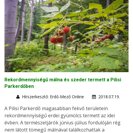
Rekordmennyiségű málna és szeder termett a Pilisi
Parkerdőben
Hírszerkesztő: Erdő-Mező Online
2018.07.19.
A Pilisi Parkerdő magasabban fekvő területein
rekordmennyiségű erdei gyümölcs termett az idei
évben. A természetjárók június-július fordulóján rég
nem látott tömegű málnával találkozhattak a