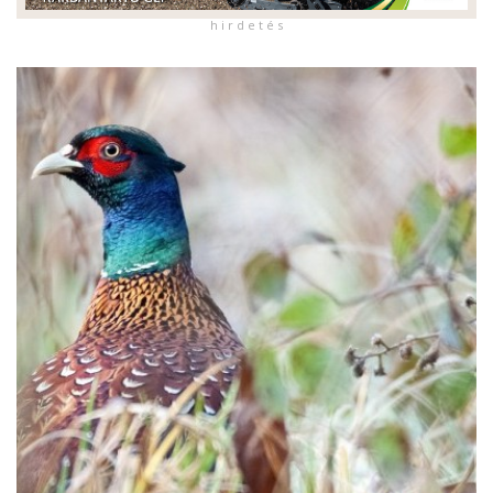
h i r d e t é s