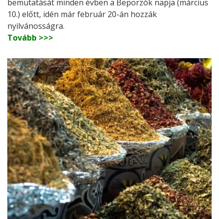
bemutatását minden évben a Beporzók napja (március
10.) előtt, idén már február 20-án hozzák
nyilvánosságra.
Tovább >>>