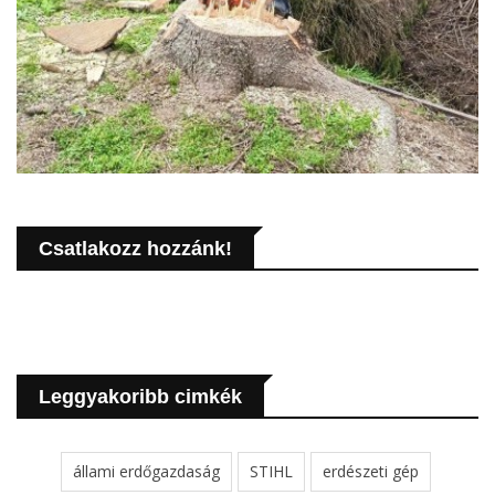
Csatlakozz hozzánk!
Leggyakoribb cimkék
állami erdőgazdaság
STIHL
erdészeti gép