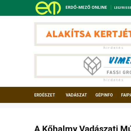
ERDŐ-MEZŐ ONLINE
LEGFRISS
h i r d e t é s
h i r d e t é s
ERDÉSZET
VADÁSZAT
GÉPINFO
FAIP
OLVASNIVALÓ
A Kőhalmy Vadászati M