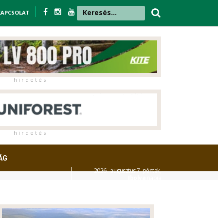
KAPCSOLAT
h i r d e t é s
h i r d e t é s
ÁG
2026. augusztus 7. péntek,
Ibolya
napja