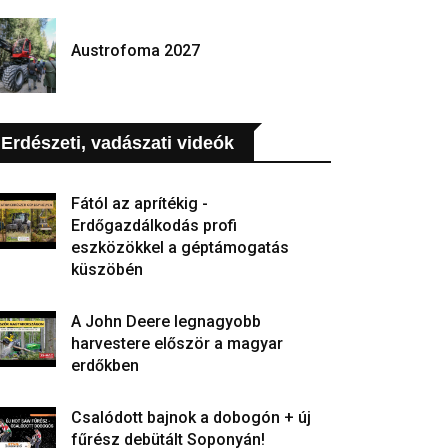
Austrofoma 2027
Erdészeti, vadászati videók
Fától az aprítékig -
Erdőgazdálkodás profi
eszközökkel a géptámogatás
küszöbén
A John Deere legnagyobb
harvestere először a magyar
erdőkben
Csalódott bajnok a dobogón + új
fűrész debütált Soponyán!