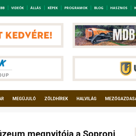
EBB
VIDEÓK
ÁLLÁS
KÉPEK
PROGRAMOK
BLOG
HASZNOS
AR
MEGÚJULÓ
ZÖLDHÍREK
HALVILÁG
MEZŐGAZDAS
úzeum megnyitója a Soproni