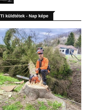
Ti küldtétek - Nap képe