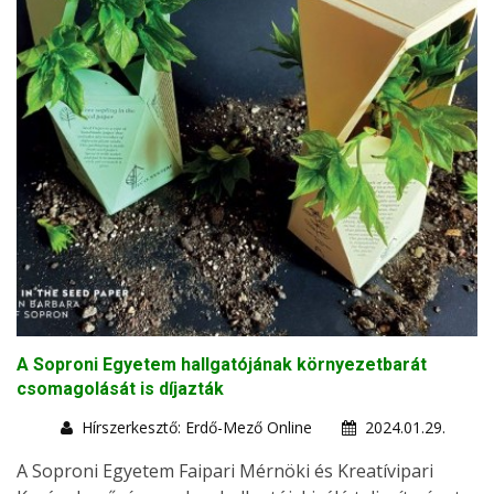
A Soproni Egyetem hallgatójának környezetbarát
csomagolását is díjazták
Hírszerkesztő: Erdő-Mező Online
2024.01.29.
A Soproni Egyetem Faipari Mérnöki és Kreatívipari