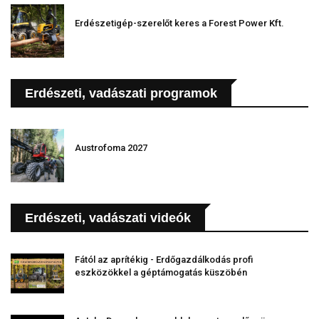
Erdészetigép-szerelőt keres a Forest Power Kft.
Erdészeti, vadászati programok
Austrofoma 2027
Erdészeti, vadászati videók
Fától az aprítékig - Erdőgazdálkodás profi
eszközökkel a géptámogatás küszöbén