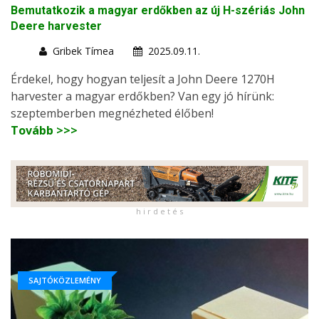
Bemutatkozik a magyar erdőkben az új H-szériás John
Deere harvester
Gribek Tímea
2025.09.11.
Érdekel, hogy hogyan teljesít a John Deere 1270H
harvester a magyar erdőkben? Van egy jó hírünk:
szeptemberben megnézheted élőben!
Tovább >>>
h i r d e t é s
SAJTÓKÖZLEMÉNY