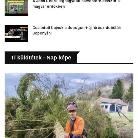
A John Deere legnagyobb harvestere először a
magyar erdőkben
Csalódott bajnok a dobogón + új fűrész debütált
Soponyán!
Ti küldtétek - Nap képe