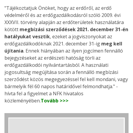
"Tájékoztatjuk Önöket, hogy az erdőről, az erdő
védelméről és az erdőgazdálkodásról szóló 2009. évi
XXXVII. törvény alapján az erdőterületek használatára
kötött
megbízási szerződések 2021. december 31-én
hatályukat vesztik
, ezeket a jogviszonyokat az
erdőgazdálkodóknak 2021. december 31-ig
meg kell
újítania
. Ennek hiányában az ilyen jogcímen fennálló
bejegyzéseket az erdészeti hatóság törli az
erdőgazdálkodói nyilvántartásból. A használati
jogosultság megújítása során a fennálló megbízási
szerződést közös megegyezéssel fel kell mondani, vagy
bármelyik fél 60 napos határidővel felmondhatja." -
hívta fel a figyelmet a NFK hivatalos
közleményében.
Tovább >>>