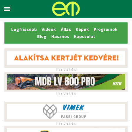
Legfrissebb
Videók
Állás
Képek
Programok
Blog
Hasznos
Kapcsolat
h i r d e t é s
h i r d e t é s
h i r d e t é s