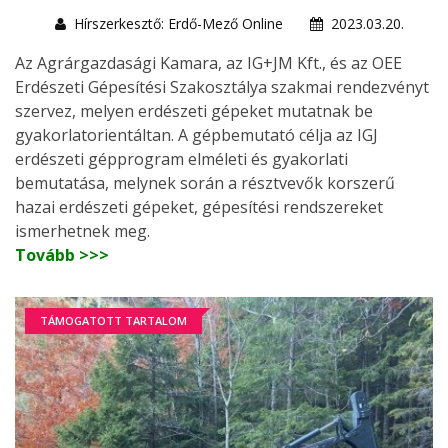
Hírszerkesztő: Erdő-Mező Online
2023.03.20.
Az Agrárgazdasági Kamara, az IG+JM Kft., és az OEE
Erdészeti Gépesítési Szakosztálya szakmai rendezvényt
szervez, melyen erdészeti gépeket mutatnak be
gyakorlatorientáltan. A gépbemutató célja az IGJ
erdészeti gépprogram elméleti és gyakorlati
bemutatása, melynek során a résztvevők korszerű
hazai erdészeti gépeket, gépesítési rendszereket
ismerhetnek meg.
Tovább >>>
TÁMOGATOTT TARTALOM