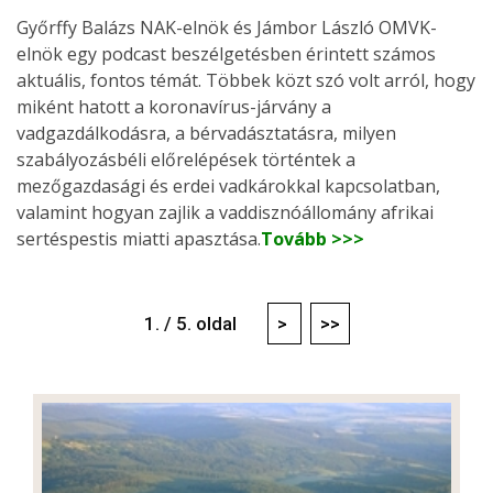
Győrffy Balázs NAK-elnök és Jámbor László OMVK-
elnök egy podcast beszélgetésben érintett számos
aktuális, fontos témát. Többek közt szó volt arról, hogy
miként hatott a koronavírus-járvány a
vadgazdálkodásra, a bérvadásztatásra, milyen
szabályozásbéli előrelépések történtek a
mezőgazdasági és erdei vadkárokkal kapcsolatban,
valamint hogyan zajlik a vaddisznóállomány afrikai
sertéspestis miatti apasztása.
Tovább >>>
1. / 5. oldal
>
>>