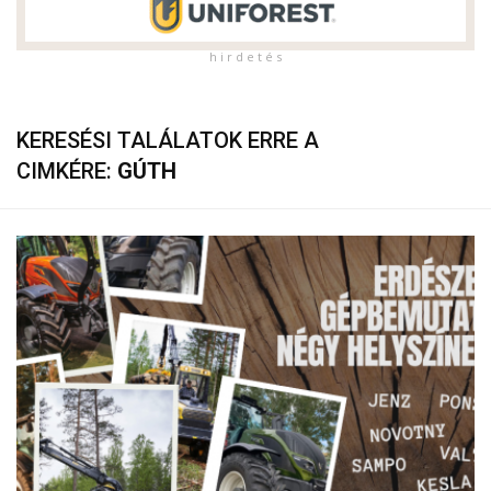
h i r d e t é s
KERESÉSI TALÁLATOK ERRE A
CIMKÉRE:
GÚTH