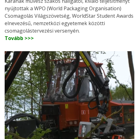
Karának művész szakos hallgatói, kiváló teljesítményt
nyújtottak a WPO (World Packaging Organisation)
Csomagolás Világszövetség, WorldStar Student Awards
elnevezésű, nemzetközi egyetemek közötti
csomagolástervezési versenyén.
Tovább >>>