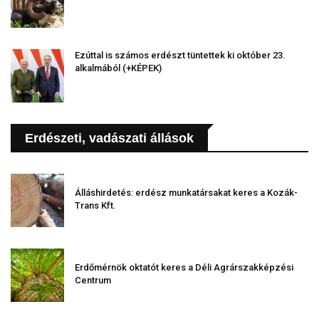
Ezúttal is számos erdészt tüntettek ki október 23.
alkalmából (+KÉPEK)
Erdészeti, vadászati állások
Álláshirdetés: erdész munkatársakat keres a Kozák-
Trans Kft.
Erdőmérnök oktatót keres a Déli Agrárszakképzési
Centrum