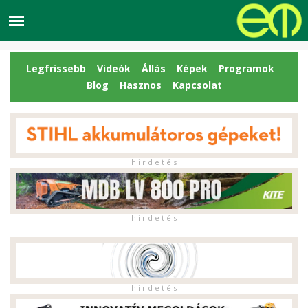
Legfrissebb
Videók
Állás
Képek
Programok
Blog
Hasznos
Kapcsolat
h i r d e t é s
h i r d e t é s
h i r d e t é s