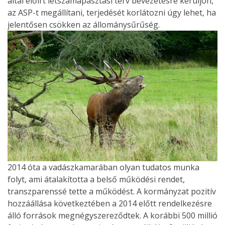
által előírt létszámapasztási terv bevezetésre kerüljön,
az ASP-t megállítani, terjedését korlátozni úgy lehet, ha
jelentősen csökken az állománysűrűség.
2014 óta a vadászkamarában olyan tudatos munka
folyt, ami átalakította a belső működési rendet,
transzparenssé tette a működést. A kormányzat pozitív
hozzáállása következtében a 2014 előtt rendelkezésre
álló források megnégyszereződtek. A korábbi 500 millió