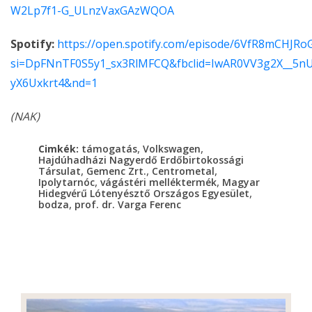
W2Lp7f1-G_ULnzVaxGAzWQOA
Spotify:
https://open.spotify.com/episode/6VfR8mCHJ
si=DpFNnTF0S5y1_sx3RlMFCQ&fbclid=IwAR0VV3g2X__5
yX6Uxkrt4&nd=1
(NAK)
,
,
Cimkék:
támogatás
Volkswagen
Hajdúhadházi Nagyerdő Erdőbirtokossági
,
,
,
Társulat
Gemenc Zrt.
Centrometal
,
,
Ipolytarnóc
vágástéri melléktermék
Magyar
,
Hidegvérű Lótenyésztő Országos Egyesület
,
bodza
prof. dr. Varga Ferenc