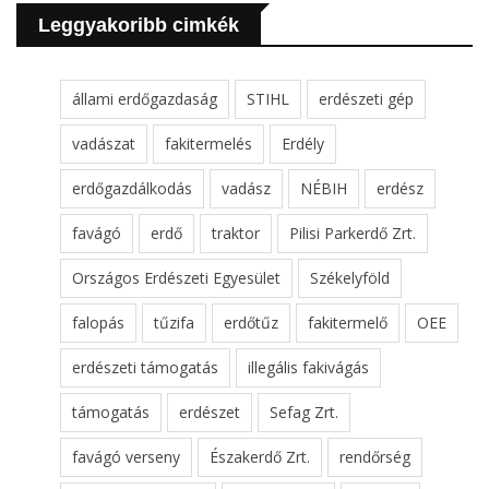
Leggyakoribb cimkék
állami erdőgazdaság
STIHL
erdészeti gép
vadászat
fakitermelés
Erdély
erdőgazdálkodás
vadász
NÉBIH
erdész
favágó
erdő
traktor
Pilisi Parkerdő Zrt.
Országos Erdészeti Egyesület
Székelyföld
falopás
tűzifa
erdőtűz
fakitermelő
OEE
erdészeti támogatás
illegális fakivágás
támogatás
erdészet
Sefag Zrt.
favágó verseny
Északerdő Zrt.
rendőrség