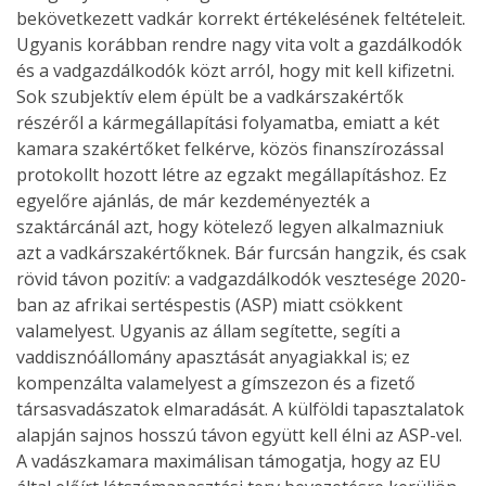
bekövetkezett vadkár korrekt értékelésének feltételeit.
Ugyanis korábban rendre nagy vita volt a gazdálkodók
és a vadgazdálkodók közt arról, hogy mit kell kifizetni.
Sok szubjektív elem épült be a vadkárszakértők
részéről a kármegállapítási folyamatba, emiatt a két
kamara szakértőket felkérve, közös finanszírozással
protokollt hozott létre az egzakt megállapításhoz. Ez
egyelőre ajánlás, de már kezdeményezték a
szaktárcánál azt, hogy kötelező legyen alkalmazniuk
azt a vadkárszakértőknek. Bár furcsán hangzik, és csak
rövid távon pozitív: a vadgazdálkodók vesztesége 2020-
ban az afrikai sertéspestis (ASP) miatt csökkent
valamelyest. Ugyanis az állam segítette, segíti a
vaddisznóállomány apasztását anyagiakkal is; ez
kompenzálta valamelyest a gímszezon és a fizető
társasvadászatok elmaradását. A külföldi tapasztalatok
alapján sajnos hosszú távon együtt kell élni az ASP-vel.
A vadászkamara maximálisan támogatja, hogy az EU