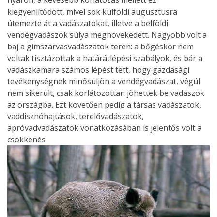
nyáron, a kevesebb korlátozás mellett ez
kiegyenlítődött, mivel sok külföldi augusztusra
ütemezte át a vadászatokat, illetve a belföldi
vendégvadászok súlya megnövekedett. Nagyobb volt a
baj a gímszarvasvadászatok terén: a bőgéskor nem
voltak tisztázottak a határátlépési szabályok, és bár a
vadászkamara számos lépést tett, hogy gazdasági
tevékenységnek minősüljön a vendégvadászat, végül
nem sikerült, csak korlátozottan jöhettek be vadászok
az országba. Ezt követően pedig a társas vadászatok,
vaddisznóhajtások, terelővadászatok,
apróvadvadászatok vonatkozásában is jelentős volt a
csökkenés.