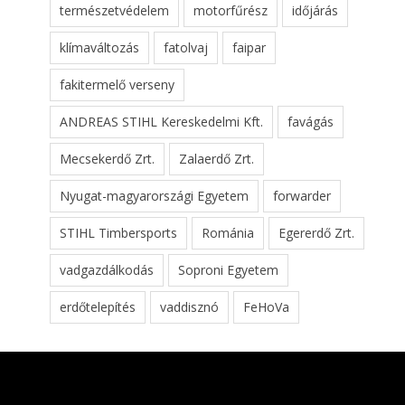
természetvédelem
motorfűrész
időjárás
klímaváltozás
fatolvaj
faipar
fakitermelő verseny
ANDREAS STIHL Kereskedelmi Kft.
favágás
Mecsekerdő Zrt.
Zalaerdő Zrt.
Nyugat-magyarországi Egyetem
forwarder
STIHL Timbersports
Románia
Egererdő Zrt.
vadgazdálkodás
Soproni Egyetem
erdőtelepítés
vaddisznó
FeHoVa