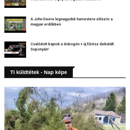
A John Deere legnagyobb harvestere először a
magyar erdőkben
Csalódott bajnok a dobogón + új fűrész debütált
Soponyán!
Ti küldtétek - Nap képe