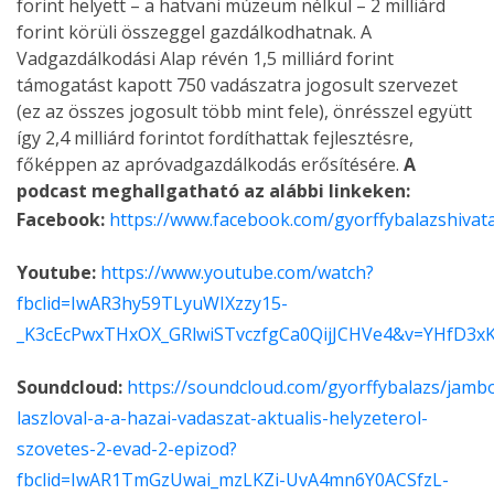
forint helyett – a hatvani múzeum nélkül – 2 milliárd
forint körüli összeggel gazdálkodhatnak. A
Vadgazdálkodási Alap révén 1,5 milliárd forint
támogatást kapott 750 vadászatra jogosult szervezet
(ez az összes jogosult több mint fele), önrésszel együtt
így 2,4 milliárd forintot fordíthattak fejlesztésre,
főképpen az apróvadgazdálkodás erősítésére.
A
podcast meghallgatható az alábbi linkeken:
Facebook:
https://www.facebook.com/gyorffybalazshivat
Youtube:
https://www.youtube.com/watch?
fbclid=IwAR3hy59TLyuWIXzzy15-
_K3cEcPwxTHxOX_GRlwiSTvczfgCa0QijJCHVe4&v=YHfD3xK
Soundcloud:
https://soundcloud.com/gyorffybalazs/jamb
laszloval-a-a-hazai-vadaszat-aktualis-helyzeterol-
szovetes-2-evad-2-epizod?
fbclid=IwAR1TmGzUwai_mzLKZi-UvA4mn6Y0ACSfzL-