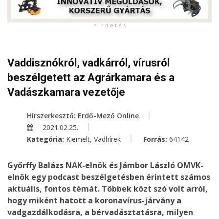
h i r d e t é s
Vaddisznókról, vadkárról, vírusról
beszélgetett az Agrárkamara és a
Vadászkamara vezetője
Hírszerkesztő: Erdő-Mező Online
2021.02.25.
,
Kategória:
Kiemelt
Vadhírek
Forrás:
64142
Győrffy Balázs NAK-elnök és Jámbor László OMVK-
elnök egy podcast beszélgetésben érintett számos
aktuális, fontos témát. Többek közt szó volt arról,
hogy miként hatott a koronavírus-járvány a
vadgazdálkodásra, a bérvadásztatásra, milyen