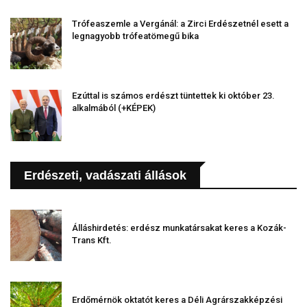
Trófeaszemle a Vergánál: a Zirci Erdészetnél esett a
legnagyobb trófeatömegű bika
Ezúttal is számos erdészt tüntettek ki október 23.
alkalmából (+KÉPEK)
Erdészeti, vadászati állások
Álláshirdetés: erdész munkatársakat keres a Kozák-
Trans Kft.
Erdőmérnök oktatót keres a Déli Agrárszakképzési