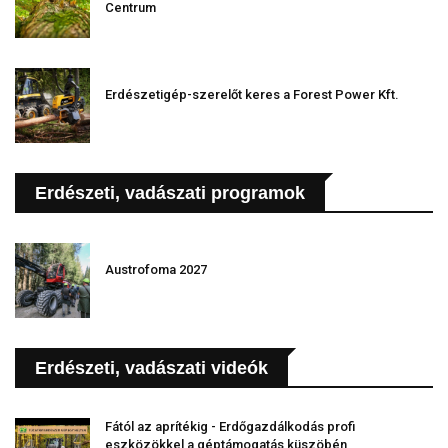
Centrum
Erdészetigép-szerelőt keres a Forest Power Kft.
Erdészeti, vadászati programok
Austrofoma 2027
Erdészeti, vadászati videók
Fától az aprítékig - Erdőgazdálkodás profi
eszközökkel a géptámogatás küszöbén