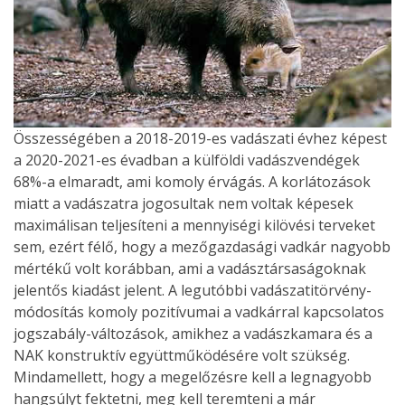
Összességében a 2018-2019-es vadászati évhez képest
a 2020-2021-es évadban a külföldi vadászvendégek
68%-a elmaradt, ami komoly érvágás. A korlátozások
miatt a vadászatra jogosultak nem voltak képesek
maximálisan teljesíteni a mennyiségi kilövési terveket
sem, ezért félő, hogy a mezőgazdasági vadkár nagyobb
mértékű volt korábban, ami a vadásztársaságoknak
jelentős kiadást jelent. A legutóbbi vadászatitörvény-
módosítás komoly pozitívumai a vadkárral kapcsolatos
jogszabály-változások, amikhez a vadászkamara és a
NAK konstruktív együttműködésére volt szükség.
Mindamellett, hogy a megelőzésre kell a legnagyobb
hangsúlyt fektetni, meg kell teremteni a már