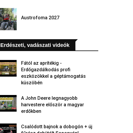
Austrofoma 2027
Erdészeti, vadászati videók
Fától az aprítékig -
Erdőgazdálkodás profi
eszközökkel a géptámogatás
küszöbén
A John Deere legnagyobb
harvestere először a magyar
erdőkben
Csalódott bajnok a dobogón + új