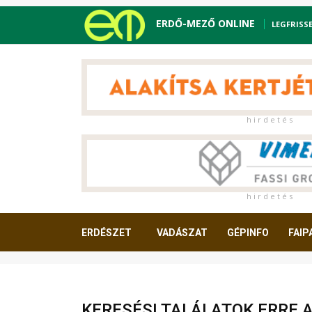
ERDŐ-MEZŐ ONLINE
LEGFRISS
h i r d e t é s
h i r d e t é s
ERDÉSZET
VADÁSZAT
GÉPINFO
FAIP
OLVASNIVALÓ
KERESÉSI TALÁLATOK ERRE 