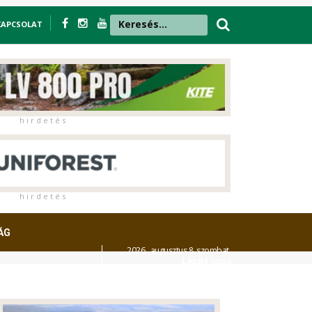
KAPCSOLAT
h i r d e t é s
h i r d e t é s
ÁG
2026. augusztus 8. szombat,
László
napja