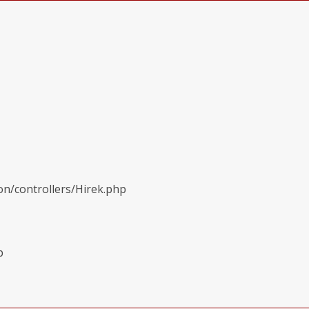
on/controllers/Hirek.php
p