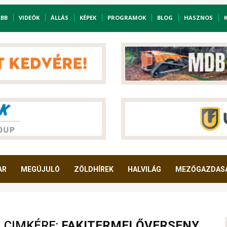
EBB
VIDEÓK
ÁLLÁS
KÉPEK
PROGRAMOK
BLOG
HASZNOS
AR
MEGÚJULÓ
ZÖLDHÍREK
HALVILÁG
MEZŐGAZDAS
A CIMKÉRE:
FAKITERMELŐVERSENY