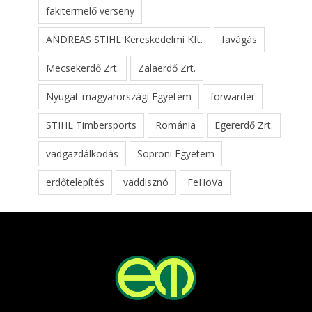
fakitermelő verseny
ANDREAS STIHL Kereskedelmi Kft.
favágás
Mecsekerdő Zrt.
Zalaerdő Zrt.
Nyugat-magyarországi Egyetem
forwarder
STIHL Timbersports
Románia
Egererdő Zrt.
vadgazdálkodás
Soproni Egyetem
erdőtelepítés
vaddisznó
FeHoVa