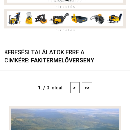
h i r d e t é s
h i r d e t é s
KERESÉSI TALÁLATOK ERRE A
CIMKÉRE:
FAKITERMELŐVERSENY
1. / 0. oldal
>
>>