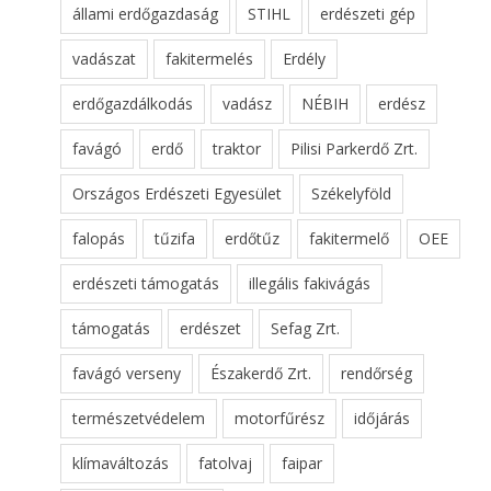
állami erdőgazdaság
STIHL
erdészeti gép
vadászat
fakitermelés
Erdély
erdőgazdálkodás
vadász
NÉBIH
erdész
favágó
erdő
traktor
Pilisi Parkerdő Zrt.
Országos Erdészeti Egyesület
Székelyföld
falopás
tűzifa
erdőtűz
fakitermelő
OEE
erdészeti támogatás
illegális fakivágás
támogatás
erdészet
Sefag Zrt.
favágó verseny
Északerdő Zrt.
rendőrség
természetvédelem
motorfűrész
időjárás
klímaváltozás
fatolvaj
faipar