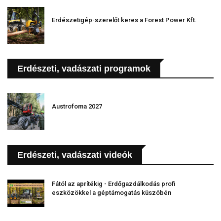
Erdészetigép-szerelőt keres a Forest Power Kft.
Erdészeti, vadászati programok
Austrofoma 2027
Erdészeti, vadászati videók
Fától az aprítékig - Erdőgazdálkodás profi
eszközökkel a géptámogatás küszöbén