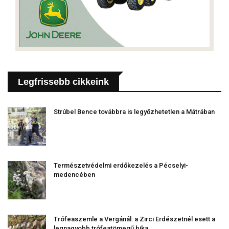
Legfrissebb cikkeink
Strúbel Bence továbbra is legyőzhetetlen a Mátrában
Természetvédelmi erdőkezelés a Pécselyi-
medencében
Trófeaszemle a Vergánál: a Zirci Erdészetnél esett a
legnagyobb trófeatömegű bika