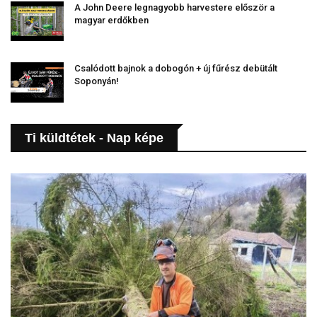
A John Deere legnagyobb harvestere először a
magyar erdőkben
Csalódott bajnok a dobogón + új fűrész debütált
Soponyán!
Ti küldtétek - Nap képe