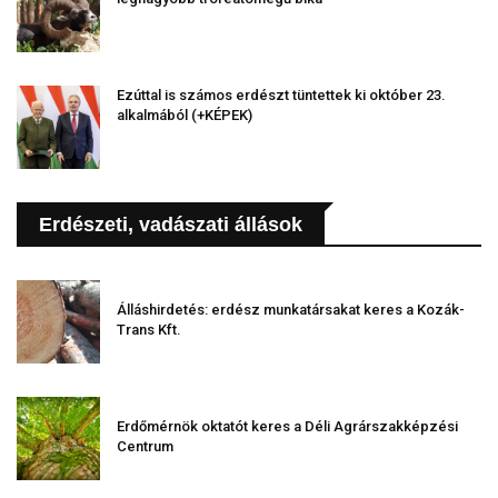
Ezúttal is számos erdészt tüntettek ki október 23.
alkalmából (+KÉPEK)
Erdészeti, vadászati állások
Álláshirdetés: erdész munkatársakat keres a Kozák-
Trans Kft.
Erdőmérnök oktatót keres a Déli Agrárszakképzési
Centrum