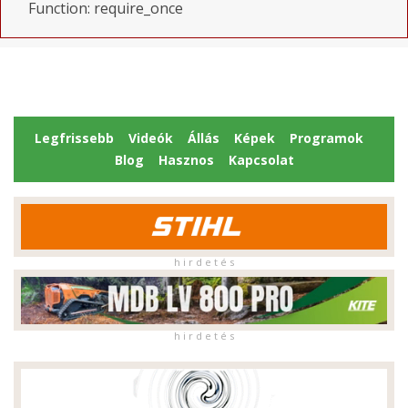
Function: require_once
Legfrissebb
Videók
Állás
Képek
Programok
Blog
Hasznos
Kapcsolat
h i r d e t é s
h i r d e t é s