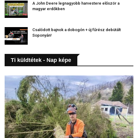
A John Deere legnagyobb harvestere először a
magyar erdőkben
Csalódott bajnok a dobogón + új fűrész debütált
Soponyán!
Ti küldtétek - Nap képe