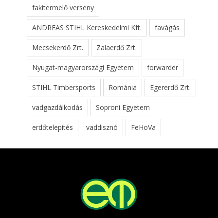
fakitermelő verseny
ANDREAS STIHL Kereskedelmi Kft.
favágás
Mecsekerdő Zrt.
Zalaerdő Zrt.
Nyugat-magyarországi Egyetem
forwarder
STIHL Timbersports
Románia
Egererdő Zrt.
vadgazdálkodás
Soproni Egyetem
erdőtelepítés
vaddisznó
FeHoVa