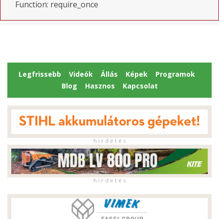
Function: require_once
Legfrissebb
Videók
Állás
Képek
Programok
Blog
Hasznos
Kapcsolat
h i r d e t é s
h i r d e t é s