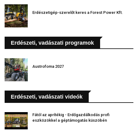
Erdészetigép-szerelőt keres a Forest Power Kft.
Erdészeti, vadászati programok
Austrofoma 2027
Erdészeti, vadászati videók
Fától az aprítékig - Erdőgazdálkodás profi
eszközökkel a géptámogatás küszöbén