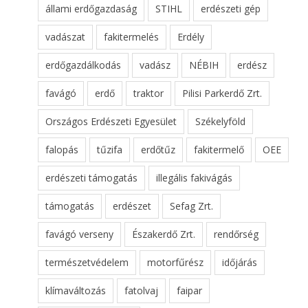
állami erdőgazdaság
STIHL
erdészeti gép
vadászat
fakitermelés
Erdély
erdőgazdálkodás
vadász
NÉBIH
erdész
favágó
erdő
traktor
Pilisi Parkerdő Zrt.
Országos Erdészeti Egyesület
Székelyföld
falopás
tűzifa
erdőtűz
fakitermelő
OEE
erdészeti támogatás
illegális fakivágás
támogatás
erdészet
Sefag Zrt.
favágó verseny
Északerdő Zrt.
rendőrség
természetvédelem
motorfűrész
időjárás
klímaváltozás
fatolvaj
faipar