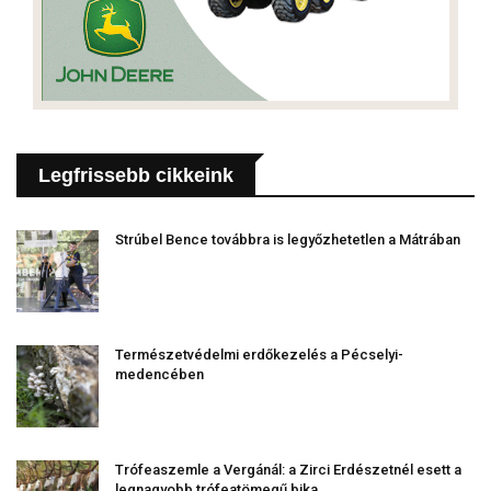
Legfrissebb cikkeink
Strúbel Bence továbbra is legyőzhetetlen a Mátrában
Természetvédelmi erdőkezelés a Pécselyi-
medencében
Trófeaszemle a Vergánál: a Zirci Erdészetnél esett a
legnagyobb trófeatömegű bika