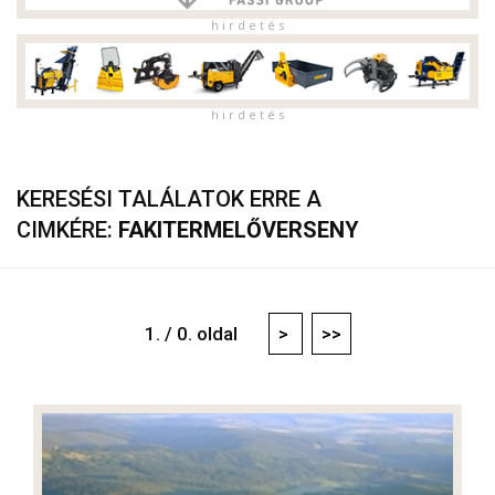
h i r d e t é s
h i r d e t é s
KERESÉSI TALÁLATOK ERRE A
CIMKÉRE:
FAKITERMELŐVERSENY
1. / 0. oldal
>
>>