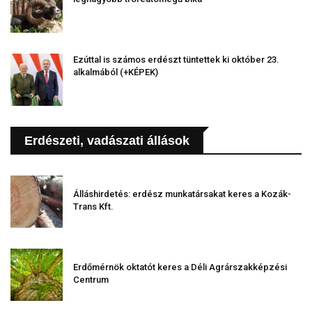
Ezúttal is számos erdészt tüntettek ki október 23.
alkalmából (+KÉPEK)
Erdészeti, vadászati állások
Álláshirdetés: erdész munkatársakat keres a Kozák-
Trans Kft.
Erdőmérnök oktatót keres a Déli Agrárszakképzési
Centrum