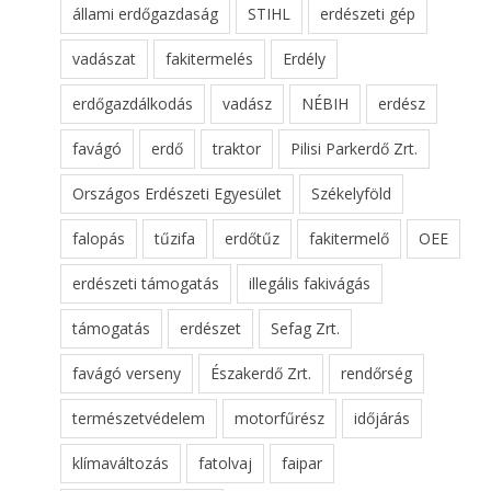
állami erdőgazdaság
STIHL
erdészeti gép
vadászat
fakitermelés
Erdély
erdőgazdálkodás
vadász
NÉBIH
erdész
favágó
erdő
traktor
Pilisi Parkerdő Zrt.
Országos Erdészeti Egyesület
Székelyföld
falopás
tűzifa
erdőtűz
fakitermelő
OEE
erdészeti támogatás
illegális fakivágás
támogatás
erdészet
Sefag Zrt.
favágó verseny
Északerdő Zrt.
rendőrség
természetvédelem
motorfűrész
időjárás
klímaváltozás
fatolvaj
faipar