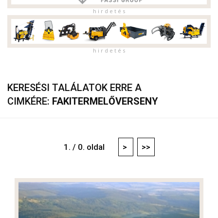
h i r d e t é s
h i r d e t é s
KERESÉSI TALÁLATOK ERRE A
CIMKÉRE:
FAKITERMELŐVERSENY
1. / 0. oldal
>
>>