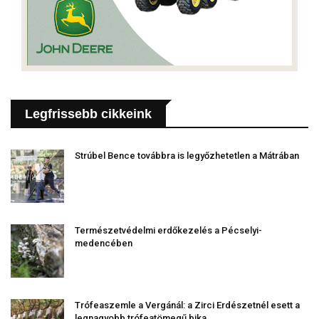
Legfrissebb cikkeink
Strúbel Bence továbbra is legyőzhetetlen a Mátrában
Természetvédelmi erdőkezelés a Pécselyi-
medencében
Trófeaszemle a Vergánál: a Zirci Erdészetnél esett a
legnagyobb trófeatömegű bika