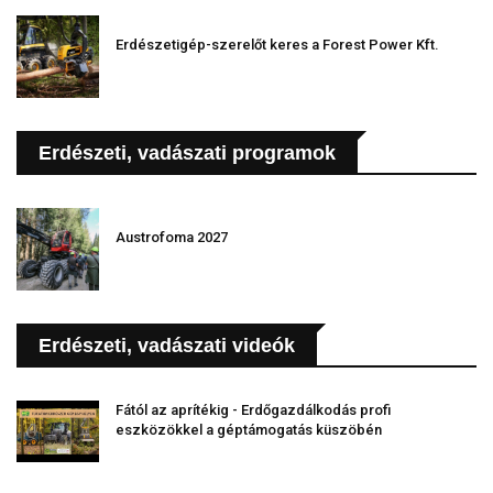
Erdészetigép-szerelőt keres a Forest Power Kft.
Erdészeti, vadászati programok
Austrofoma 2027
Erdészeti, vadászati videók
Fától az aprítékig - Erdőgazdálkodás profi
eszközökkel a géptámogatás küszöbén