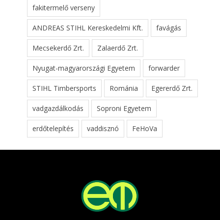
fakitermelő verseny
ANDREAS STIHL Kereskedelmi Kft.
favágás
Mecsekerdő Zrt.
Zalaerdő Zrt.
Nyugat-magyarországi Egyetem
forwarder
STIHL Timbersports
Románia
Egererdő Zrt.
vadgazdálkodás
Soproni Egyetem
erdőtelepítés
vaddisznó
FeHoVa