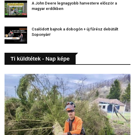
A John Deere legnagyobb harvestere először a
magyar erdőkben
Csalódott bajnok a dobogón + új fűrész debütált
Soponyán!
Ti küldtétek - Nap képe