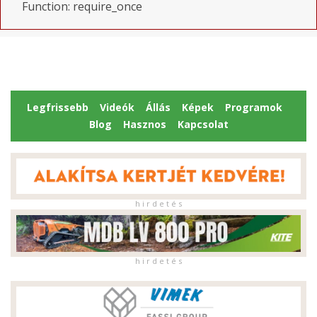
Function: require_once
Legfrissebb
Videók
Állás
Képek
Programok
Blog
Hasznos
Kapcsolat
h i r d e t é s
h i r d e t é s