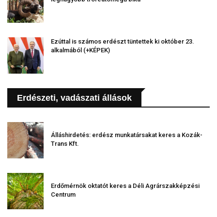
Ezúttal is számos erdészt tüntettek ki október 23.
alkalmából (+KÉPEK)
Erdészeti, vadászati állások
Álláshirdetés: erdész munkatársakat keres a Kozák-
Trans Kft.
Erdőmérnök oktatót keres a Déli Agrárszakképzési
Centrum