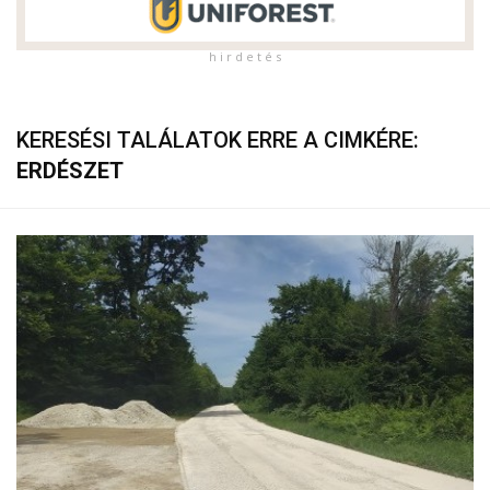
h i r d e t é s
KERESÉSI TALÁLATOK ERRE A CIMKÉRE:
ERDÉSZET