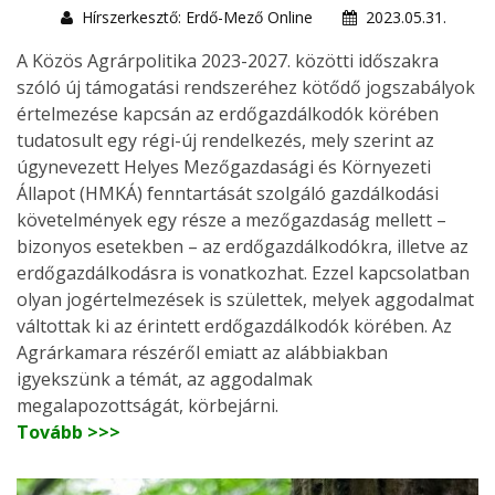
Hírszerkesztő: Erdő-Mező Online
2023.05.31.
A Közös Agrárpolitika 2023-2027. közötti időszakra
szóló új támogatási rendszeréhez kötődő jogszabályok
értelmezése kapcsán az erdőgazdálkodók körében
tudatosult egy régi-új rendelkezés, mely szerint az
úgynevezett Helyes Mezőgazdasági és Környezeti
Állapot (HMKÁ) fenntartását szolgáló gazdálkodási
követelmények egy része a mezőgazdaság mellett –
bizonyos esetekben – az erdőgazdálkodókra, illetve az
erdőgazdálkodásra is vonatkozhat. Ezzel kapcsolatban
olyan jogértelmezések is születtek, melyek aggodalmat
váltottak ki az érintett erdőgazdálkodók körében. Az
Agrárkamara részéről emiatt az alábbiakban
igyekszünk a témát, az aggodalmak
megalapozottságát, körbejárni.
Tovább >>>