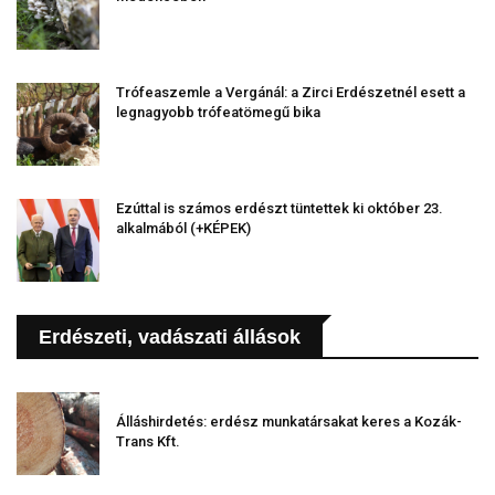
Trófeaszemle a Vergánál: a Zirci Erdészetnél esett a
legnagyobb trófeatömegű bika
Ezúttal is számos erdészt tüntettek ki október 23.
alkalmából (+KÉPEK)
Erdészeti, vadászati állások
Álláshirdetés: erdész munkatársakat keres a Kozák-
Trans Kft.