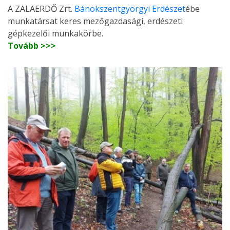
A ZALAERDŐ Zrt.
Bánokszentgyörgyi Erdészet
ébe
munkatársat keres mezőgazdasági, erdészeti
gépkezelői munkakörbe.
Tovább >>>