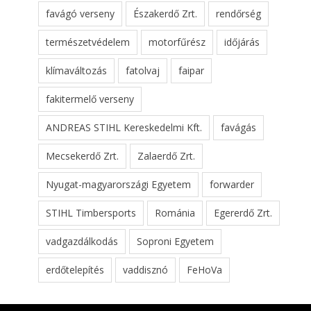
favágó verseny
Északerdő Zrt.
rendőrség
természetvédelem
motorfűrész
időjárás
klímaváltozás
fatolvaj
faipar
fakitermelő verseny
ANDREAS STIHL Kereskedelmi Kft.
favágás
Mecsekerdő Zrt.
Zalaerdő Zrt.
Nyugat-magyarországi Egyetem
forwarder
STIHL Timbersports
Románia
Egererdő Zrt.
vadgazdálkodás
Soproni Egyetem
erdőtelepítés
vaddisznó
FeHoVa