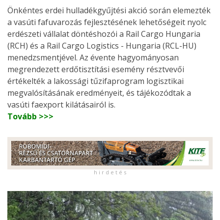
Önkéntes erdei hulladékgyűjtési akció során elemezték
a vasúti fafuvarozás fejlesztésének lehetőségeit nyolc
erdészeti vállalat döntéshozói a Rail Cargo Hungaria
(RCH) és a Rail Cargo Logistics - Hungaria (RCL-HU)
menedzsmentjével. Az évente hagyományosan
megrendezett erdőtisztítási esemény résztvevői
értékelték a lakossági tűzifaprogram logisztikai
megvalósításának eredményeit, és tájékozódtak a
vasúti faexport kilátásairól is.
Tovább >>>
h i r d e t é s