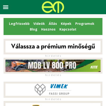
Legfrissebb
Videók
Állás
Képek
Programok
Blog
Hasznos
Kapcsolat
h i r d e t é s
h i r d e t é s
h i r d e t é s