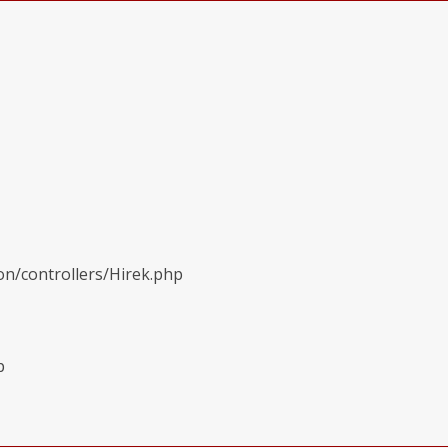
on/controllers/Hirek.php
p