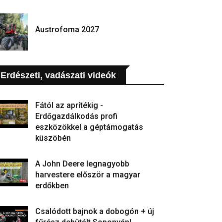
Austrofoma 2027
Erdészeti, vadászati videók
Fától az aprítékig -
Erdőgazdálkodás profi
eszközökkel a géptámogatás
küszöbén
A John Deere legnagyobb
harvestere először a magyar
erdőkben
Csalódott bajnok a dobogón + új