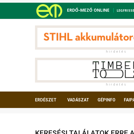
ERDŐ-MEZŐ ONLINE
LEGFRISS
h i r d e t é s
h i r d e t é s
ERDÉSZET
VADÁSZAT
GÉPINFO
FAIP
OLVASNIVALÓ
KERESÉSI TALÁLATOK ERRE 