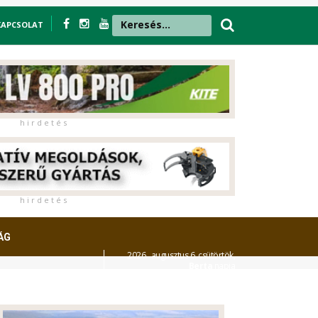
KAPCSOLAT
h i r d e t é s
h i r d e t é s
ÁG
2026. augusztus 6. csütörtök,
Berta
napja