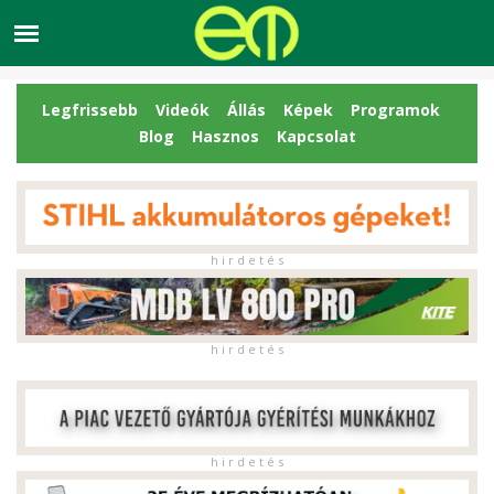
Legfrissebb
Videók
Állás
Képek
Programok
Blog
Hasznos
Kapcsolat
h i r d e t é s
h i r d e t é s
h i r d e t é s