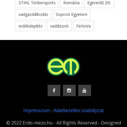
STIHL Timbersports
Románia
Egererdő Zrt.
vadgazdálkodás
Soproni Egyetem
erdőtelepítés
vaddisznó
FeHoVa
Impresszum
-
Adatkezelési szabályzat
© 2022 Erdo-mezo.hu - All Rights Reserved - Designed