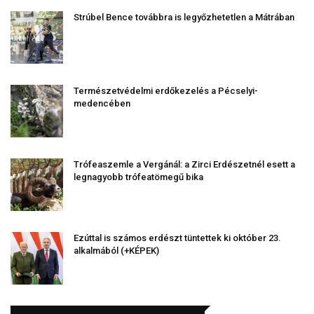
Strúbel Bence továbbra is legyőzhetetlen a Mátrában
Természetvédelmi erdőkezelés a Pécselyi-
medencében
Trófeaszemle a Vergánál: a Zirci Erdészetnél esett a
legnagyobb trófeatömegű bika
Ezúttal is számos erdészt tüntettek ki október 23.
alkalmából (+KÉPEK)