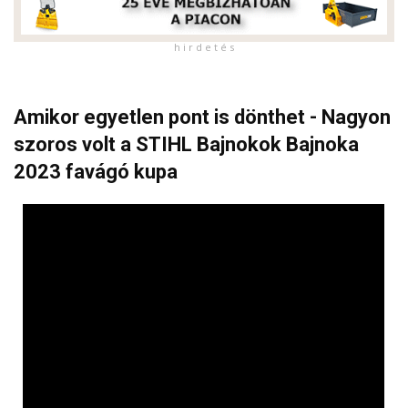
h i r d e t é s
Amikor egyetlen pont is dönthet - Nagyon
szoros volt a STIHL Bajnokok Bajnoka
2023 favágó kupa