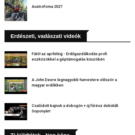
Austrofoma 2027
Erdészeti, vadászati videók
Fától az aprítékig - Erdőgazdálkodás profi
eszközökkel a géptámogatás küszöbén
A John Deere legnagyobb harvestere először a
magyar erdőkben
Csalódott bajnok a dobogón + új fűrész debütált
Soponyán!