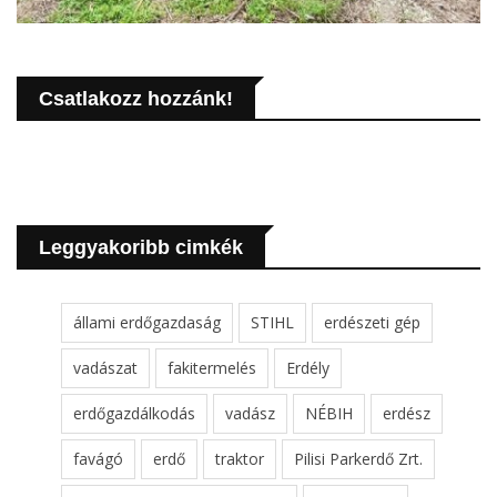
Csatlakozz hozzánk!
Leggyakoribb cimkék
állami erdőgazdaság
STIHL
erdészeti gép
vadászat
fakitermelés
Erdély
erdőgazdálkodás
vadász
NÉBIH
erdész
favágó
erdő
traktor
Pilisi Parkerdő Zrt.