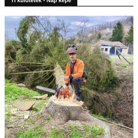
Ti küldtétek - Nap képe