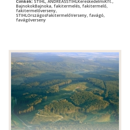
,
,
Cimkék:
STIHL
ANDREASSTIHLKereskedelmiKft.
,
,
,
BajnokokBajnoka
fakitermelés
fakitermelő
,
fakitermelőverseny
,
,
STIHLOrszágosFakitermelőVerseny
favágó
favágóverseny