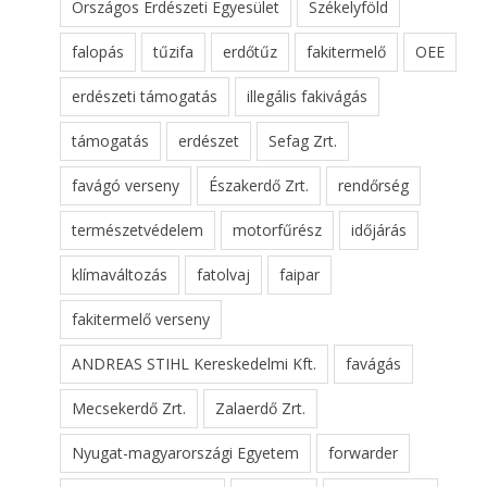
Országos Erdészeti Egyesület
Székelyföld
falopás
tűzifa
erdőtűz
fakitermelő
OEE
erdészeti támogatás
illegális fakivágás
támogatás
erdészet
Sefag Zrt.
favágó verseny
Északerdő Zrt.
rendőrség
természetvédelem
motorfűrész
időjárás
klímaváltozás
fatolvaj
faipar
fakitermelő verseny
ANDREAS STIHL Kereskedelmi Kft.
favágás
Mecsekerdő Zrt.
Zalaerdő Zrt.
Nyugat-magyarországi Egyetem
forwarder