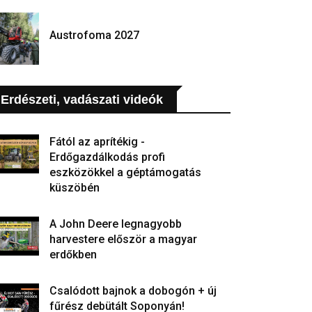
Austrofoma 2027
Erdészeti, vadászati videók
Fától az aprítékig -
Erdőgazdálkodás profi
eszközökkel a géptámogatás
küszöbén
A John Deere legnagyobb
harvestere először a magyar
erdőkben
Csalódott bajnok a dobogón + új
fűrész debütált Soponyán!