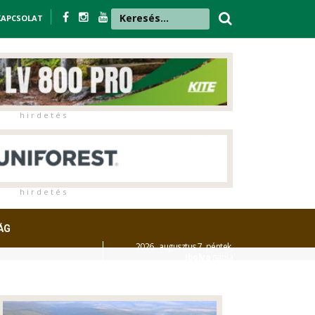
KAPCSOLAT
h i r d e t é s
h i r d e t é s
ÁG
2026. augusztus 7. péntek,
Ibolya
napja