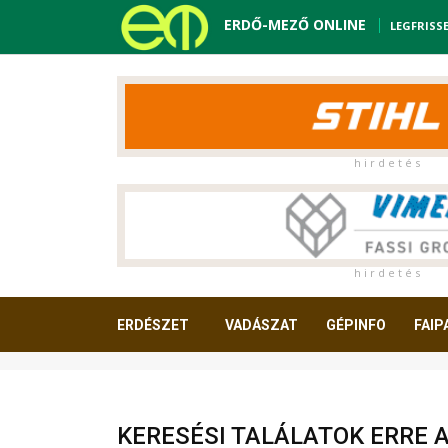
ERDŐ-MEZŐ ONLINE
LEGFRISS
h i r d e t é s
h i r d e t é s
ERDÉSZET
VADÁSZAT
GÉPINFO
FAIP
OLVASNIVALÓ
KERESÉSI TALÁLATOK ERRE 