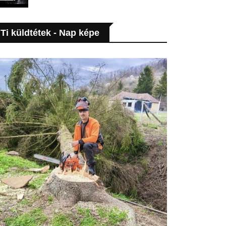
Ti küldtétek - Nap képe