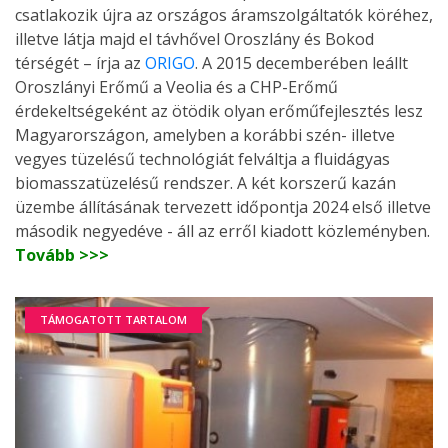
csatlakozik újra az országos áramszolgáltatók köréhez,
illetve látja majd el távhővel Oroszlány és Bokod
térségét – írja az
ORIGO
. A 2015 decemberében leállt
Oroszlányi Erőmű a Veolia és a CHP-Erőmű
érdekeltségeként az ötödik olyan erőműfejlesztés lesz
Magyarországon, amelyben a korábbi szén- illetve
vegyes tüzelésű technológiát felváltja a fluidágyas
biomasszatüzelésű rendszer. A két korszerű kazán
üzembe állításának tervezett időpontja 2024 első illetve
második negyedéve - áll az erről kiadott közleményben.
Tovább >>>
TÁMOGATOTT TARTALOM