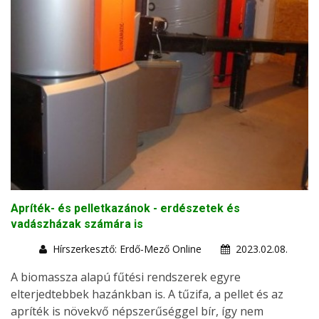
Apríték- és pelletkazánok - erdészetek és
vadászházak számára is
Hírszerkesztő: Erdő-Mező Online
2023.02.08.
A biomassza alapú fűtési rendszerek egyre
elterjedtebbek hazánkban is. A tűzifa, a pellet és az
apríték is növekvő népszerűséggel bír, így nem