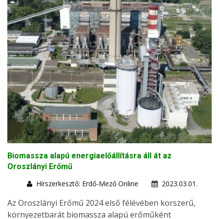
Biomassza alapú energiaelőállításra áll át az
Oroszlányi Erőmű
Hírszerkesztő: Erdő-Mező Online
2023.03.01.
Az Oroszlányi Erőmű 2024 első félévében korszerű,
környezetbarát biomassza alapú erőműként