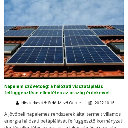
Napelem szövetség: a hálózati visszatáplálás
felfüggesztése ellentétes az ország érdekeivel
Hírszerkesztő: Erdő-Mező Online
2022.10.16.
A jövőbeli napelemes rendszerek által termelt villamos
energia hálózati betáplálását felfüggesztő kormányzati
döntés ellentétes az ágazat, a lakosság és az ország