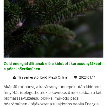
Zöld energiát állítanak elő a kidobott karácsonyfákból
a pécsi hőerőműben
Hírszerkesztő: Erdő-Mező Online
2023.01.11.
Akár 40 tonnányi, a karácsonyi ünnepek után kidobott
fenyőfát is elégethetnek a következő időszakban a két
biomassza-tüzelésű blokkal működő pécsi
hőerőműben - tájékoztat a tulajdonos Veolia Energia