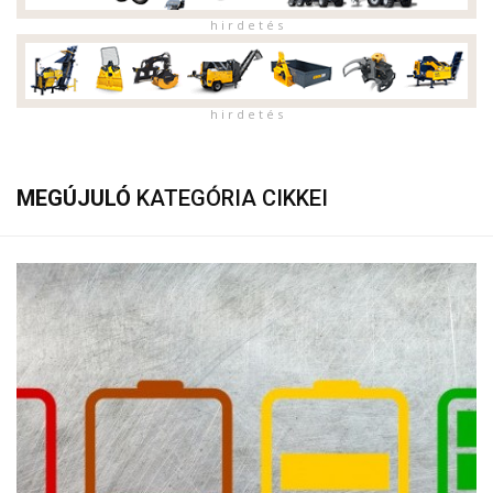
h i r d e t é s
h i r d e t é s
MEGÚJULÓ
KATEGÓRIA CIKKEI