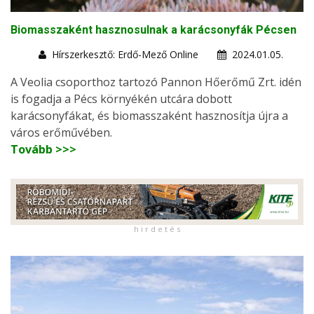
Biomasszaként hasznosulnak a karácsonyfák Pécsen
Hírszerkesztő: Erdő-Mező Online
2024.01.05.
A Veolia csoporthoz tartozó Pannon Hőerőmű Zrt. idén
is fogadja a Pécs környékén utcára dobott
karácsonyfákat, és biomasszaként hasznosítja újra a
város erőművében.
Tovább >>>
h i r d e t é s