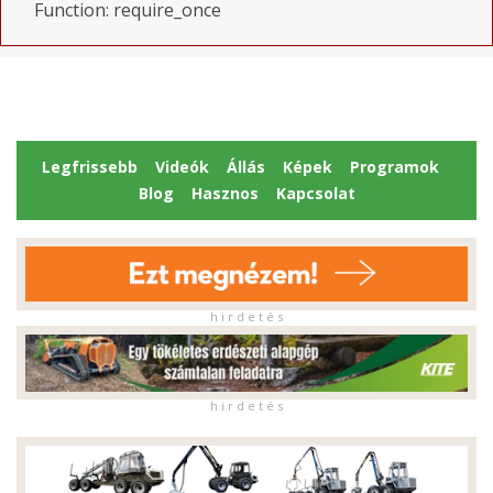
Function: require_once
Legfrissebb
Videók
Állás
Képek
Programok
Blog
Hasznos
Kapcsolat
h i r d e t é s
h i r d e t é s