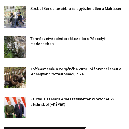
Strúbel Bence továbbra is legyőzhetetlen a Mátrában
Természetvédelmi erdőkezelés a Pécselyi-
medencében
Trófeaszemle a Vergánál: a Zirci Erdészetnél esett a
legnagyobb trófeatömegű bika
Ezúttal is számos erdészt tüntettek ki október 23.
alkalmából (+KÉPEK)