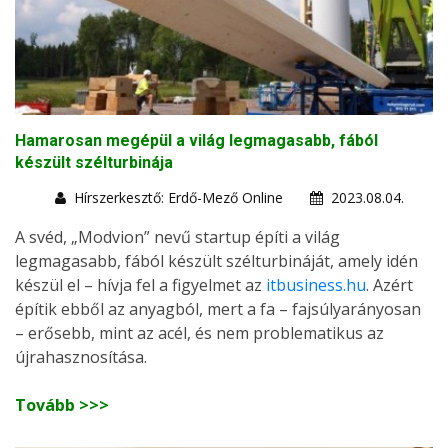
Hamarosan megépül a világ legmagasabb, fából
készült szélturbinája
Hírszerkesztő: Erdő-Mező Online
2023.08.04.
A svéd, „Modvion” nevű startup építi a világ
legmagasabb, fából készült szélturbináját, amely idén
készül el – hívja fel a figyelmet az
itbusiness.hu
. Azért
építik ebből az anyagból, mert a fa – fajsúlyarányosan
– erősebb, mint az acél, és nem problematikus az
újrahasznosítása.
Tovább >>>