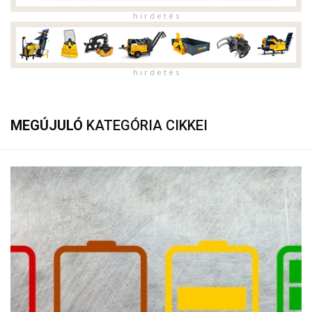
h i r d e t é s
h i r d e t é s
MEGÚJULÓ
KATEGÓRIA CIKKEI