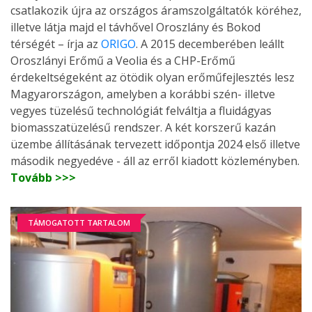
csatlakozik újra az országos áramszolgáltatók köréhez,
illetve látja majd el távhővel Oroszlány és Bokod
térségét – írja az
ORIGO
. A 2015 decemberében leállt
Oroszlányi Erőmű a Veolia és a CHP-Erőmű
érdekeltségeként az ötödik olyan erőműfejlesztés lesz
Magyarországon, amelyben a korábbi szén- illetve
vegyes tüzelésű technológiát felváltja a fluidágyas
biomasszatüzelésű rendszer. A két korszerű kazán
üzembe állításának tervezett időpontja 2024 első illetve
második negyedéve - áll az erről kiadott közleményben.
Tovább >>>
TÁMOGATOTT TARTALOM