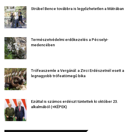
Strúbel Bence továbbra is legyőzhetetlen a Mátrában
Természetvédelmi erdőkezelés a Pécselyi-
medencében
Trófeaszemle a Vergánál: a Zirci Erdészetnél esett a
legnagyobb trófeatömegű bika
Ezúttal is számos erdészt tüntettek ki október 23.
alkalmából (+KÉPEK)