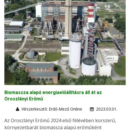
Biomassza alapú energiaelőállításra áll át az
Oroszlányi Erőmű
Hírszerkesztő: Erdő-Mező Online
2023.03.01.
Az Oroszlányi Erőmű 2024 első félévében korszerű,
környezetbarát biomassza alapú erőműként