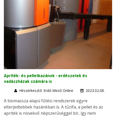
Apríték- és pelletkazánok - erdészetek és
vadászházak számára is
Hírszerkesztő: Erdő-Mező Online
2023.02.08.
A biomassza alapú fűtési rendszerek egyre
elterjedtebbek hazánkban is. A tűzifa, a pellet és az
apríték is növekvő népszerűséggel bír, így nem