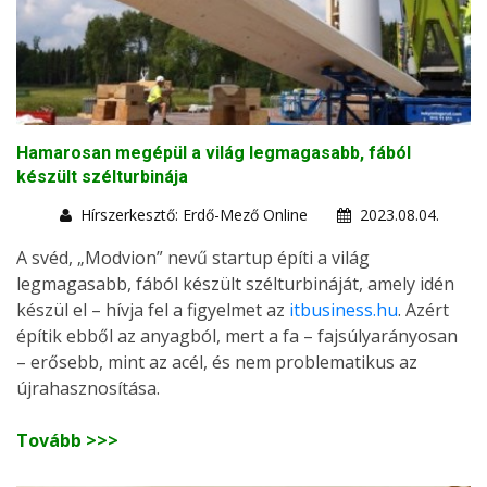
Hamarosan megépül a világ legmagasabb, fából
készült szélturbinája
Hírszerkesztő: Erdő-Mező Online
2023.08.04.
A svéd, „Modvion” nevű startup építi a világ
legmagasabb, fából készült szélturbináját, amely idén
készül el – hívja fel a figyelmet az
itbusiness.hu
. Azért
építik ebből az anyagból, mert a fa – fajsúlyarányosan
– erősebb, mint az acél, és nem problematikus az
újrahasznosítása.
Tovább >>>