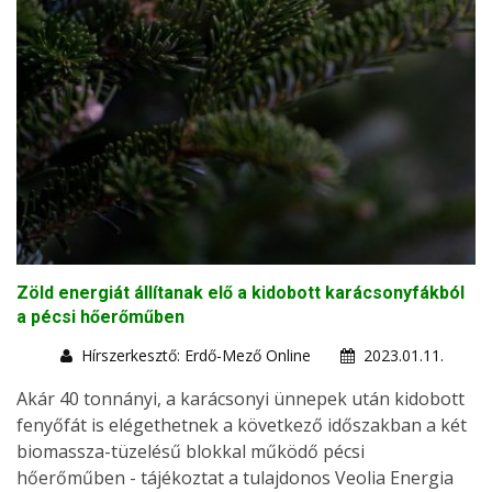
Zöld energiát állítanak elő a kidobott karácsonyfákból
a pécsi hőerőműben
Hírszerkesztő: Erdő-Mező Online
2023.01.11.
Akár 40 tonnányi, a karácsonyi ünnepek után kidobott
fenyőfát is elégethetnek a következő időszakban a két
biomassza-tüzelésű blokkal működő pécsi
hőerőműben - tájékoztat a tulajdonos Veolia Energia