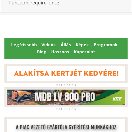
Function: require_once
Legfrissebb
Videók
Állás
Képek
Programok
Blog
Hasznos
Kapcsolat
h i r d e t é s
h i r d e t é s