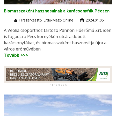
Biomasszaként hasznosulnak a karácsonyfák Pécsen
Hírszerkesztő: Erdő-Mező Online
2024.01.05.
A Veolia csoporthoz tartozó Pannon Hőerőmű Zrt. idén
is fogadja a Pécs környékén utcára dobott
karácsonyfákat, és biomasszaként hasznosítja újra a
város erőművében.
Tovább >>>
h i r d e t é s