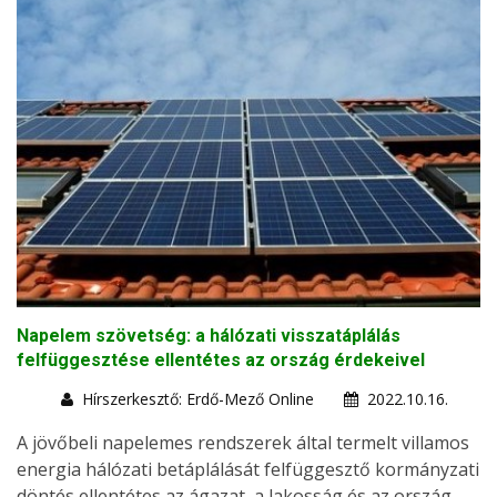
Napelem szövetség: a hálózati visszatáplálás
felfüggesztése ellentétes az ország érdekeivel
Hírszerkesztő: Erdő-Mező Online
2022.10.16.
A jövőbeli napelemes rendszerek által termelt villamos
energia hálózati betáplálását felfüggesztő kormányzati
döntés ellentétes az ágazat, a lakosság és az ország