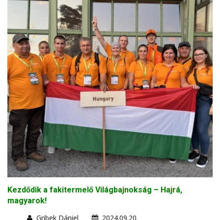
Kezdődik a fakitermelő Világbajnokság – Hajrá,
magyarok!
Gribek Dániel
2024.09.20.