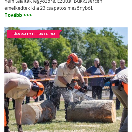
nem találtak legyőzőre. Ezúttal Bükkzsércen
emelkedtek ki a 23 csapatos mezőnyből.
Tovább >>>
TÁMOGATOTT TARTALOM