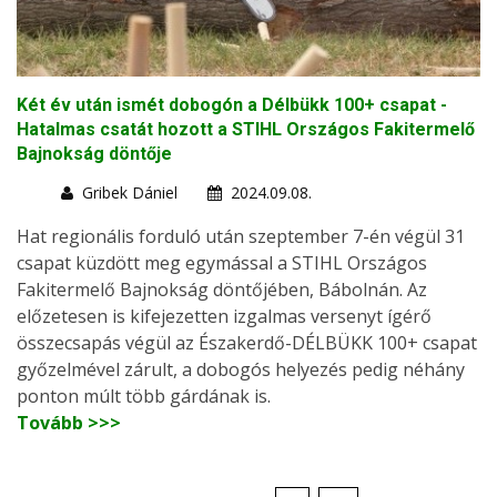
Két év után ismét dobogón a Délbükk 100+ csapat -
Hatalmas csatát hozott a STIHL Országos Fakitermelő
Bajnokság döntője
Gribek Dániel
2024.09.08.
Hat regionális forduló után szeptember 7-én végül 31
csapat küzdött meg egymással a STIHL Országos
Fakitermelő Bajnokság döntőjében, Bábolnán. Az
előzetesen is kifejezetten izgalmas versenyt ígérő
összecsapás végül az Északerdő-DÉLBÜKK 100+ csapat
győzelmével zárult, a dobogós helyezés pedig néhány
ponton múlt több gárdának is.
Tovább >>>