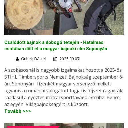
Csalódott bajnok a dobogó tetején - Hatalmas
csatában dőlt el a magyar bajnoki cím Soponyán
Gribek Dániel
2025.09.07.
A szokásosnál is nagyobb izgalmakat hozott a 2025-ös
STIHL Timbersports Nemzeti Bajnokság szeptember 6-
án, Soponyán. Tizenkét magyar versenyző mellett
ugyanis a romániai válogatott tagjai is fejszét ragadták,
ráadásul a győztes mátrai sportfavágó, Strúbel Bence,
az egyéni Világbajnokságért is küzdött.
Tovább >>>