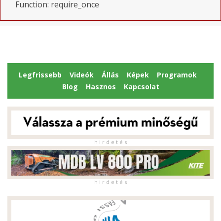
Function: require_once
Legfrissebb
Videók
Állás
Képek
Programok
Blog
Hasznos
Kapcsolat
h i r d e t é s
h i r d e t é s