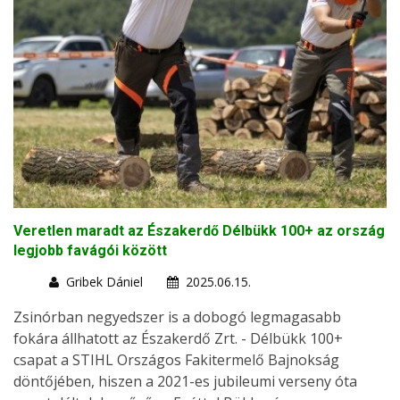
Veretlen maradt az Északerdő Délbükk 100+ az ország
legjobb favágói között
Gribek Dániel
2025.06.15.
Zsinórban negyedszer is a dobogó legmagasabb
fokára állhatott az Északerdő Zrt. - Délbükk 100+
csapat a STIHL Országos Fakitermelő Bajnokság
döntőjében, hiszen a 2021-es jubileumi verseny óta