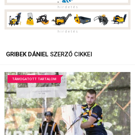
h i r d e t é s
h i r d e t é s
GRIBEK DÁNIEL
SZERZŐ CIKKEI
TÁMOGATOTT TARTALOM