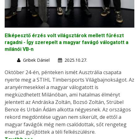
Elképesztő érzés volt világsztárok mellett fűrészt
ragadni - Így szerepelt a magyar favágó válogatott a
milánói VB-n
Gribek Dániel
2025.10.27.
Október 24-én, pénteken ismét Ausztrália csapata
nyerte meg a STIHL Timbersports Világbajnokságot. Az
aranyérmesekkel a magyar válogatott is
megküzdhetett Milánóban, ami hatalmas élményt
jelentett az Andráska Zoltán, Bozsó Zoltán, Strúbel
Bence és Urbán Ádám alkotta négyesnek. Az országos
rekord megdöntése ugyan nem sikerült, de ettől a
magyar favágók még nem csalódottak, sőt rengeteg
energiát gyűjtöttek a téli felkészülésre.