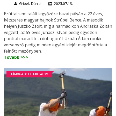
Gribek Dániel
2025.07.13.
Ezúttal sem talált legyőzőre hazai pályán a 22 éves,
kétszeres magyar bajnok Strúbel Bence. A második
helyen Juszkó Zsolt, míg a harmadikon Andráska Zoltán
végzett, az 59 éves Juhász István pedig egyetlen
ponttal maradt le a dobogóról. Urbán Ádám rookie
versenyző pedig minden egyéni idejét megdöntötte a
felnőtt mezőnyben.
Tovább >>>
TÁMOGATOTT TARTALOM