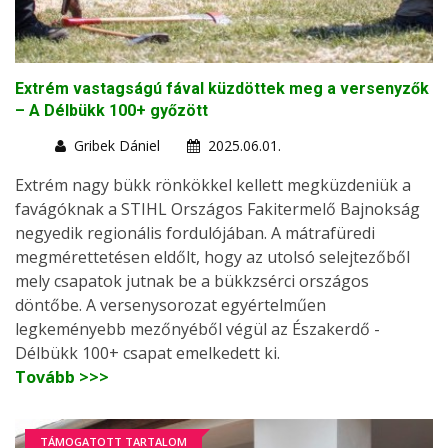
Extrém vastagságú fával küzdöttek meg a versenyzők
– A Délbükk 100+ győzött
Gribek Dániel
2025.06.01.
Extrém nagy bükk rönkökkel kellett megküzdeniük a
favágóknak a STIHL Országos Fakitermelő Bajnokság
negyedik regionális fordulójában. A mátrafüredi
megmérettetésen eldőlt, hogy az utolsó selejtezőből
mely csapatok jutnak be a bükkzsérci országos
döntőbe. A versenysorozat egyértelműen
legkeményebb mezőnyéből végül az Északerdő -
Délbükk 100+ csapat emelkedett ki.
Tovább >>>
TÁMOGATOTT TARTALOM