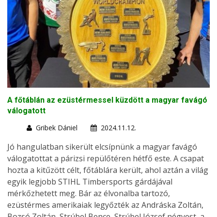
A főtáblán az ezüstérmessel küzdött a magyar favágó
válogatott
Gribek Dániel
2024.11.12.
Jó hangulatban sikerült elcsípnünk a magyar favágó
válogatottat a párizsi repülőtéren hétfő este. A csapat
hozta a kitűzött célt, főtáblára került, ahol aztán a világ
egyik legjobb STIHL Timbersports gárdájával
mérkőzhetett meg. Bár az élvonalba tartozó,
ezüstérmes amerikaiak legyőzték az Andráska Zoltán,
Bozsó Zoltán, Strúbel Bence, Strúbel József négyest, a