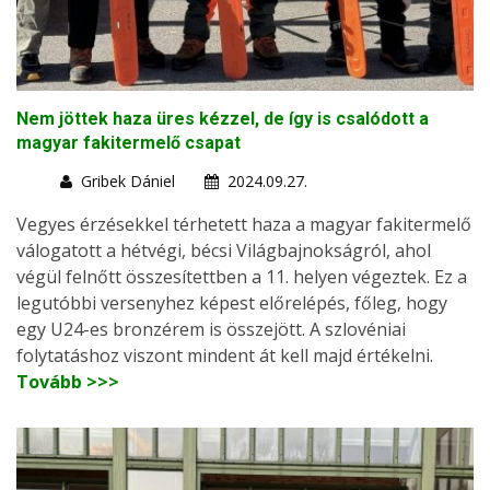
Nem jöttek haza üres kézzel, de így is csalódott a
magyar fakitermelő csapat
Gribek Dániel
2024.09.27.
Vegyes érzésekkel térhetett haza a magyar fakitermelő
válogatott a hétvégi, bécsi Világbajnokságról, ahol
végül felnőtt összesítettben a 11. helyen végeztek. Ez a
legutóbbi versenyhez képest előrelépés, főleg, hogy
egy U24-es bronzérem is összejött. A szlovéniai
folytatáshoz viszont mindent át kell majd értékelni.
Tovább >>>