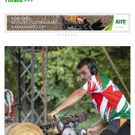
Tovább >>>
h i r d e t é s