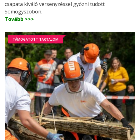
csapata kiváló versenyzéssel győzni tudott
Somogyszobon.
Tovább >>>
TÁMOGATOTT TARTALOM