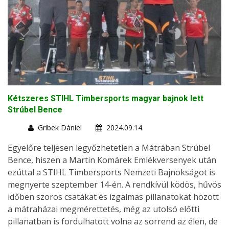
Kétszeres STIHL Timbersports magyar bajnok lett
Strúbel Bence
Gribek Dániel
2024.09.14.
Egyelőre teljesen legyőzhetetlen a Mátrában Strúbel
Bence, hiszen a Martin Komárek Emlékversenyek után
ezúttal a STIHL Timbersports Nemzeti Bajnokságot is
megnyerte szeptember 14-én. A rendkívül ködös, hűvös
időben szoros csatákat és izgalmas pillanatokat hozott
a mátraházai megmérettetés, még az utolsó előtti
pillanatban is fordulhatott volna az sorrend az élen, de