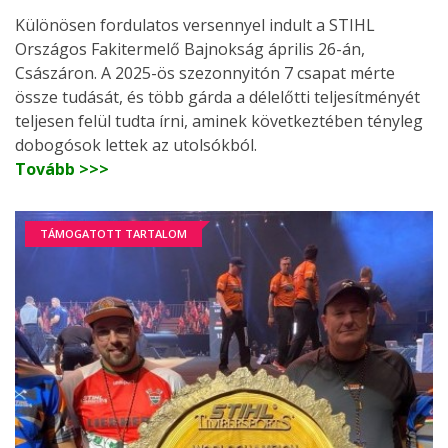
Különösen fordulatos versennyel indult a STIHL
Országos Fakitermelő Bajnokság április 26-án,
Császáron. A 2025-ös szezonnyitón 7 csapat mérte
össze tudását, és több gárda a délelőtti teljesítményét
teljesen felül tudta írni, aminek következtében tényleg
dobogósok lettek az utolsókból.
Tovább >>>
TÁMOGATOTT TARTALOM