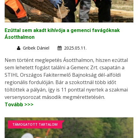
Ezúttal sem akadt kihívója a gemenci favágóknak
Ásotthalmon
Gribek Dániel
2025.05.11.
Nem történt meglepetés Ásotthalmon, hiszen ezúttal
sem lehetett fogást találni a Gemenc Zrt. csapatán a
STIHL Országos Fakitermelő Bajnokság dél-alföldi
regionális fordulóján. Bár a szokottnál több időt
töltöttek a pályán, így is 11 ponttal nyertek a szakmai
versenysorozat második megmérettetésén.
Tovább >>>
TÁMOGATOTT TARTALOM