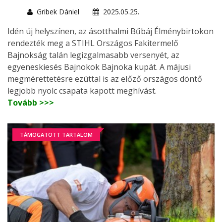
Gribek Dániel
2025.05.25.
Idén új helyszínen, az ásotthalmi Bűbáj Élménybirtokon
rendezték meg a STIHL Országos Fakitermelő
Bajnokság talán legizgalmasabb versenyét, az
egyeneskiesés Bajnokok Bajnoka kupát. A májusi
megmérettetésre ezúttal is az előző országos döntő
legjobb nyolc csapata kapott meghívást.
Tovább >>>
TÁMOGATOTT TARTALOM