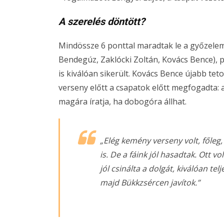
A szerelés döntött?
Mindössze 6 ponttal maradtak le a győzelem
Bendegúz, Zaklócki Zoltán, Kovács Bence), 
is kiválóan sikerült. Kovács Bence újabb tet
verseny előtt a csapatok előtt megfogadta: a
magára íratja, ha dobogóra állhat.
„Elég kemény verseny volt, főleg
is. De a fáink jól hasadtak. Ott 
jól csinálta a dolgát, kiválóan tel
majd Bükkzsércen javítok.”