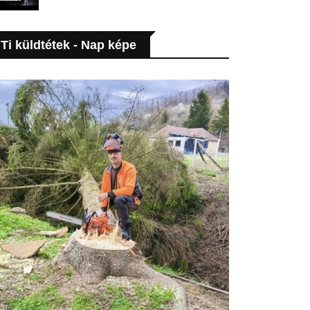
Ti küldtétek - Nap képe