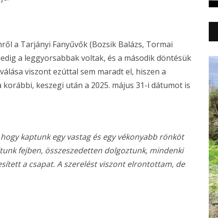
ről a Tarjányi Fanyűvők (Bozsik Balázs, Tormai
pedig a leggyorsabbak voltak, és a második döntésük
oválása viszont ezúttal sem maradt el, hiszen a
 korábbi, keszegi után a 2025. május 31-i dátumot is
, hogy kaptunk egy vastag és egy vékonyabb rönköt
voltunk fejben, összeszedetten dolgoztunk, mindenki
jesített a csapat. A szerelést viszont elrontottam, de