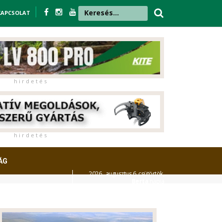
KAPCSOLAT
h i r d e t é s
h i r d e t é s
ÁG
2026. augusztus 6. csütörtök,
Berta
napja