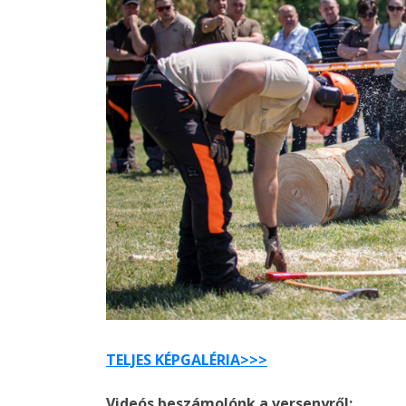
TELJES KÉPGALÉRIA>>>
Videós beszámolónk a versenyről: