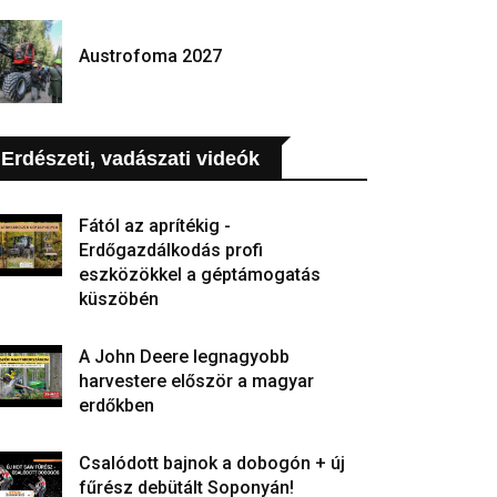
Austrofoma 2027
Erdészeti, vadászati videók
Fától az aprítékig -
Erdőgazdálkodás profi
eszközökkel a géptámogatás
küszöbén
A John Deere legnagyobb
harvestere először a magyar
erdőkben
Csalódott bajnok a dobogón + új
fűrész debütált Soponyán!