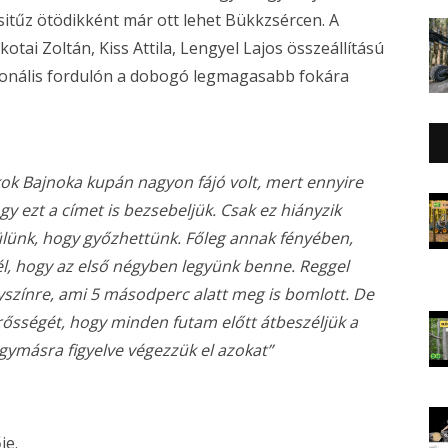
sitűz ötödikként már ott lehet Bükkzsércen. A
tai Zoltán, Kiss Attila, Lengyel Lajos összeállítású
egionális fordulón a dobogó legmagasabb fokára
ok Bajnoka kupán nagyon fájó volt, mert ennyire
y ezt a címet is bezsebeljük. Csak ez hiányzik
lünk, hogy győzhettünk. Főleg annak fényében,
cél, hogy az első négyben legyünk benne. Reggel
lyszínre, ami 5 másodperc alatt meg is bomlott. De
rősségét, hogy minden futam előtt átbeszéljük a
egymásra figyelve végezzük el azokat”
je.