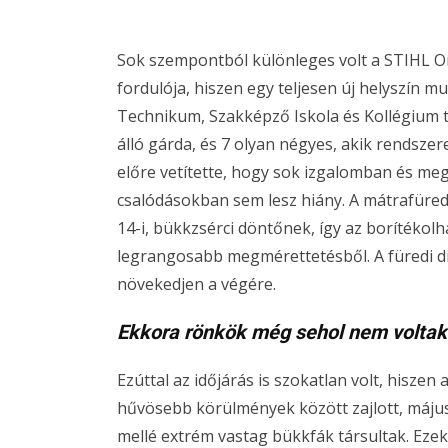
Sok szempontból különleges volt a STIHL O
fordulója, hiszen egy teljesen új helyszín m
Technikum, Szakképző Iskola és Kollégium t
álló gárda, és 7 olyan négyes, akik rendsze
előre vetítette, hogy sok izgalomban és me
csalódásokban sem lesz hiány. A mátrafüredi
14-i, bükkzsérci döntőnek, így az borítékolh
legrangosabb megmérettetésből. A füredi di
növekedjen a végére.
Ekkora rönkök még sehol nem voltak
Ezúttal az időjárás is szokatlan volt, hiszen
hűvösebb körülmények között zajlott, máju
mellé extrém vastag bükkfák társultak. Eze