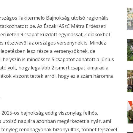
rszágos Fakitermelő Bajnokság utolsó regionális
utatkozhatott be. Az Északi ASzC Mátra Erdészeti
erületén 9 csapat küzdött egymással; 2 diákokból
res résztvevői az országos versenynek is. Mindez
glepetésben lesz része a versenyzőknek, de
 helyszín is mindössze 5 csapatot adhatott a június
ató volt, hogy legalább 2 ismert csapat kimarad a
ákok viszont tettek arról, hogy ez a szám háromra
 a 2025-ös bajnokság eddig viszonylag felhős,
s utolsó napjára azonban megérkezett a nyár, ami
k tényleg rendhagyónak bizonyultak, többet fejszével