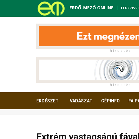
ERDŐ-MEZŐ ONLINE
LEGFRISS
h i r d e t é s
h i r d e t é s
ERDÉSZET
VADÁSZAT
GÉPINFO
FAIP
OLVASNIVALÓ
Extrém vastagságú fáva