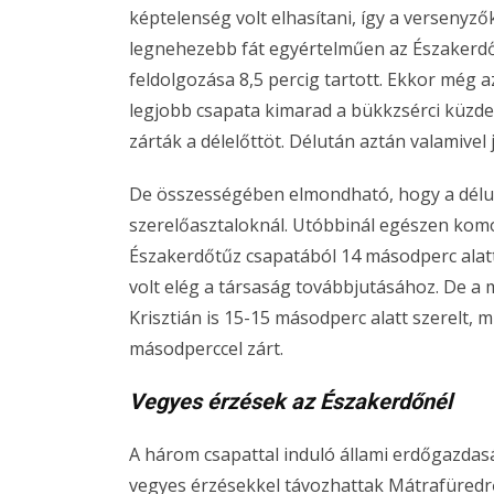
képtelenség volt elhasítani, így a versenyzőkn
legnehezebb fát egyértelműen az Északerdő 
feldolgozása 8,5 percig tartott. Ekkor még a
legjobb csapata kimarad a bükkzsérci küzde
zárták a délelőttöt. Délután aztán valamivel
De összességében elmondható, hogy a délutá
szerelőasztaloknál. Utóbbinál egészen komol
Északerdőtűz csapatából 14 másodperc alatt
volt elég a társaság továbbjutásához. De a 
Krisztián is 15-15 másodperc alatt szerelt, 
másodperccel zárt.
Vegyes érzések az Északerdőnél
A három csapattal induló állami erdőgazdas
vegyes érzésekkel távozhattak Mátrafüredrő