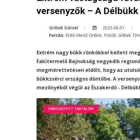
versenyzők – A Délbükk
Gribek Dániel
2025.06.01.
Forrás:
Erdő-Mező Online, Fotók: Gribek Tí
Extrém nagy bükk rönkökkel kellett me
Fakitermelő Bajnokság negyedik regioná
megmérettetésen eldőlt, hogy az utolsó
bükkzsérci országos döntőbe. A versen
mezőnyéből végül az Északerdő - Délbükk
TÁMOGATOTT TARTALOM