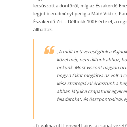
lecsúszott a döntőről, míg az Északerdő Enc
legjobb eredményt pedig a Máté Viktor, Panko
Északerdő Zrt. - Délbükk 100+ érte el, a r
állhattak.
„A múlt heti vereségünk a Bajnok
közel még nem álltunk ahhoz, hog
nekünk. Most viszont nagyon örü
hogy a fákat meglátva az volt a 
kész stratégiával érkeztünk a he
abban látjuk a csapatunk egyik e
feladatokat, és összpontosítva, 
- fogalmazott Lengyel Lajos, a csapat vezető