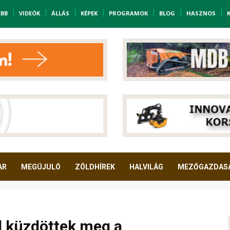
EBB
VIDEÓK
ÁLLÁS
KÉPEK
PROGRAMOK
BLOG
HASZNOS
AR
MEGÚJULÓ
ZÖLDHÍREK
HALVILÁG
MEZŐGAZDAS
l küzdöttek meg a