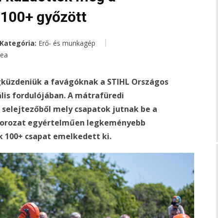
 100+ győzött
Kategória:
Erő- és munkagép
mea
gküzdeniük a favágóknak a STIHL Országos
lis fordulójában. A mátrafüredi
 selejtezőből mely csapatok jutnak be a
ysorozat egyértelműen legkeményebb
 100+ csapat emelkedett ki.