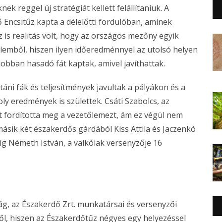
ek reggel új stratégiát kellett felállítaniuk. A
Encsitűz kapta a délelőtti fordulóban, aminek
z is realitás volt, hogy az országos mezőny egyik
lemből, hiszen ilyen időeredménnyel az utolsó helyen
 jobban hasadó fát kaptak, amivel javíthattak.
ni fák és teljesítmények javultak a pályákon és a
y eredmények is születtek. Csáti Szabolcs, az
 fordította meg a vezetőlemezt, ám ez végül nem
másik két északerdős gárdából Kiss Attila és Jaczenkó
míg Németh István, a valkóiak versenyzője 16
ág, az Északerdő Zrt. munkatársai és versenyzői
l, hiszen az Északerdőtűz négyes egy helyezéssel