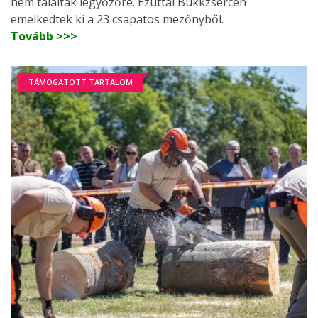
nem találtak legyőzőre. Ezúttal Bükkzsércen
emelkedtek ki a 23 csapatos mezőnyből.
Tovább >>>
TÁMOGATOTT TARTALOM