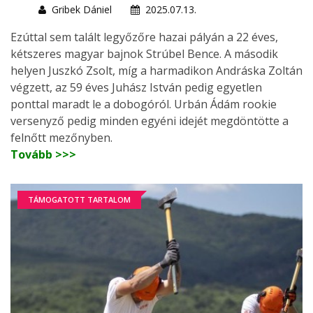
Gribek Dániel
2025.07.13.
Ezúttal sem talált legyőzőre hazai pályán a 22 éves,
kétszeres magyar bajnok Strúbel Bence. A második
helyen Juszkó Zsolt, míg a harmadikon Andráska Zoltán
végzett, az 59 éves Juhász István pedig egyetlen
ponttal maradt le a dobogóról. Urbán Ádám rookie
versenyző pedig minden egyéni idejét megdöntötte a
felnőtt mezőnyben.
Tovább >>>
TÁMOGATOTT TARTALOM