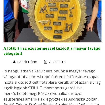
A főtáblán az ezüstérmessel küzdött a magyar favágó
válogatott
Gribek Dániel
2024.11.12.
Jó hangulatban sikerült elcsípnünk a magyar favágó
válogatottat a párizsi repülőtéren hétfő este. A csapat
hozta a kitűzött célt, főtáblára került, ahol aztán a világ
egyik legjobb STIHL Timbersports gárdájával
mérkőzhetett meg. Bár az élvonalba tartozó,
ezüstérmes amerikaiak legyőzték az Andráska Zoltán,
Bozsó Zoltán, Strúbel Bence, Strúbel József négyest, a