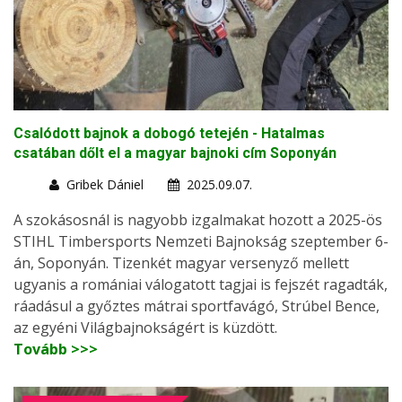
Csalódott bajnok a dobogó tetején - Hatalmas
csatában dőlt el a magyar bajnoki cím Soponyán
Gribek Dániel
2025.09.07.
A szokásosnál is nagyobb izgalmakat hozott a 2025-ös
STIHL Timbersports Nemzeti Bajnokság szeptember 6-
án, Soponyán. Tizenkét magyar versenyző mellett
ugyanis a romániai válogatott tagjai is fejszét ragadták,
ráadásul a győztes mátrai sportfavágó, Strúbel Bence,
az egyéni Világbajnokságért is küzdött.
Tovább >>>