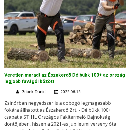
Veretlen maradt az Északerdő Délbükk 100+ az ország
legjobb favágói között
Gribek Dániel
2025.06.15.
Zsinórban negyedszer is a dobogó legmagasabb
fokára állhatott az Északerdő Zrt. - Délbükk 100+
csapat a STIHL Országos Fakitermelő Bajnokság
döntőjében, hiszen a 2021-es jubileumi verseny óta