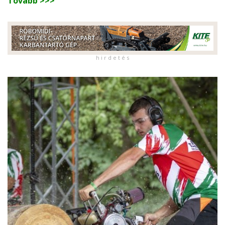
Tovább >>>
h i r d e t é s