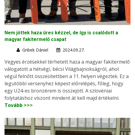
Nem jöttek haza üres kézzel, de így is csalódott a
magyar fakitermelő csapat
Gribek Dániel
2024.09.27.
Vegyes érzésekkel térhetett haza a magyar fakitermelő
válogatott a hétvégi, bécsi Világbajnokságról, ahol
végül felnőtt összesítettben a 11. helyen végeztek. Ez a
legutóbbi versenyhez képest előrelépés, főleg, hogy
egy U24-es bronzérem is összejött. A szlovéniai
folytatáshoz viszont mindent át kell majd értékelni.
Tovább >>>