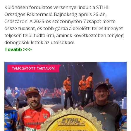
Különösen fordulatos versennyel indult a STIHL
Országos Fakitermelő Bajnokság április 26-án,
Császáron. A 2025-ös szezonnyitón 7 csapat mérte
össze tudását, és több gárda a délelőtti teljesítményét
teljesen felül tudta írni, aminek következtében tényleg
dobogósok lettek az utolsókból.
Tovább >>>
TÁMOGATOTT TARTALOM