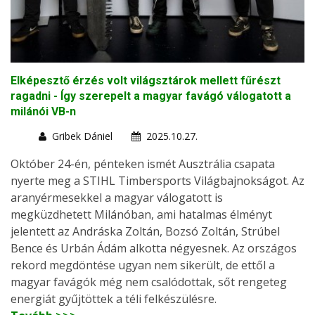
Elképesztő érzés volt világsztárok mellett fűrészt
ragadni - Így szerepelt a magyar favágó válogatott a
milánói VB-n
Gribek Dániel
2025.10.27.
Október 24-én, pénteken ismét Ausztrália csapata
nyerte meg a STIHL Timbersports Világbajnokságot. Az
aranyérmesekkel a magyar válogatott is
megküzdhetett Milánóban, ami hatalmas élményt
jelentett az Andráska Zoltán, Bozsó Zoltán, Strúbel
Bence és Urbán Ádám alkotta négyesnek. Az országos
rekord megdöntése ugyan nem sikerült, de ettől a
magyar favágók még nem csalódottak, sőt rengeteg
energiát gyűjtöttek a téli felkészülésre.