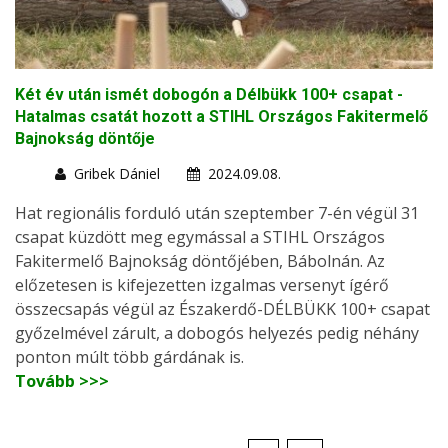
Két év után ismét dobogón a Délbükk 100+ csapat -
Hatalmas csatát hozott a STIHL Országos Fakitermelő
Bajnokság döntője
Gribek Dániel
2024.09.08.
Hat regionális forduló után szeptember 7-én végül 31
csapat küzdött meg egymással a STIHL Országos
Fakitermelő Bajnokság döntőjében, Bábolnán. Az
előzetesen is kifejezetten izgalmas versenyt ígérő
összecsapás végül az Északerdő-DÉLBÜKK 100+ csapat
győzelmével zárult, a dobogós helyezés pedig néhány
ponton múlt több gárdának is.
Tovább >>>