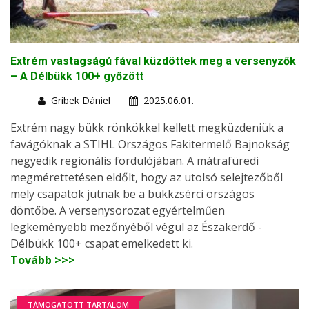
Extrém vastagságú fával küzdöttek meg a versenyzők
– A Délbükk 100+ győzött
Gribek Dániel
2025.06.01.
Extrém nagy bükk rönkökkel kellett megküzdeniük a
favágóknak a STIHL Országos Fakitermelő Bajnokság
negyedik regionális fordulójában. A mátrafüredi
megmérettetésen eldőlt, hogy az utolsó selejtezőből
mely csapatok jutnak be a bükkzsérci országos
döntőbe. A versenysorozat egyértelműen
legkeményebb mezőnyéből végül az Északerdő -
Délbükk 100+ csapat emelkedett ki.
Tovább >>>
TÁMOGATOTT TARTALOM