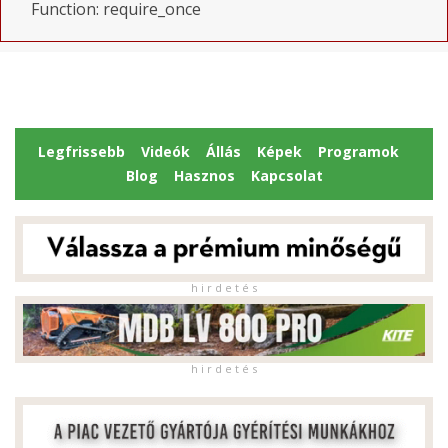
Function: require_once
Legfrissebb
Videók
Állás
Képek
Programok
Blog
Hasznos
Kapcsolat
h i r d e t é s
h i r d e t é s