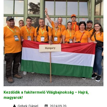
Kezdődik a fakitermelő Világbajnokság – Hajrá,
magyarok!
Gribek Dániel
2024.09.20.