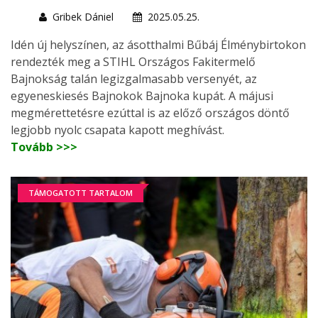
Gribek Dániel
2025.05.25.
Idén új helyszínen, az ásotthalmi Bűbáj Élménybirtokon
rendezték meg a STIHL Országos Fakitermelő
Bajnokság talán legizgalmasabb versenyét, az
egyeneskiesés Bajnokok Bajnoka kupát. A májusi
megmérettetésre ezúttal is az előző országos döntő
legjobb nyolc csapata kapott meghívást.
Tovább >>>
TÁMOGATOTT TARTALOM