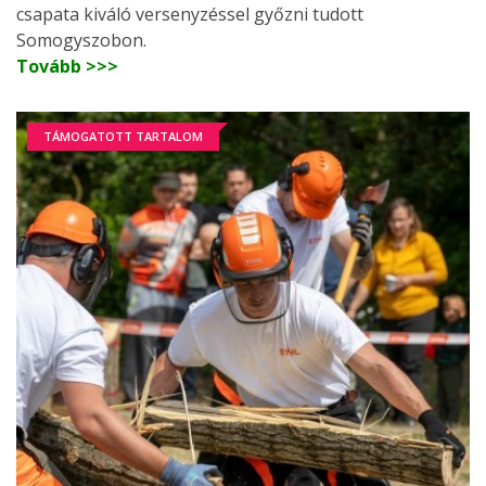
csapata kiváló versenyzéssel győzni tudott
Somogyszobon.
Tovább >>>
TÁMOGATOTT TARTALOM