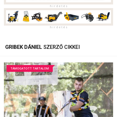
h i r d e t é s
h i r d e t é s
GRIBEK DÁNIEL
SZERZŐ CIKKEI
TÁMOGATOTT TARTALOM