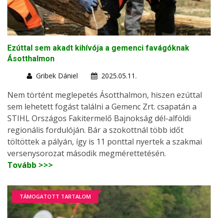
Ezúttal sem akadt kihívója a gemenci favágóknak
Ásotthalmon
Gribek Dániel
2025.05.11.
Nem történt meglepetés Ásotthalmon, hiszen ezúttal
sem lehetett fogást találni a Gemenc Zrt. csapatán a
STIHL Országos Fakitermelő Bajnokság dél-alföldi
regionális fordulóján. Bár a szokottnál több időt
töltöttek a pályán, így is 11 ponttal nyertek a szakmai
versenysorozat második megmérettetésén.
Tovább >>>
TÁMOGATOTT TARTALOM