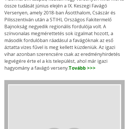
össze tudását június elején a IX. Keszegi Favágó
Versenyen, amely 2018-ban Ásotthalom, Császár és
Pilisszentiván után a STIHL Országos Fakitermelő
Bajnokság negyedik regionális fordulója volt. A
színvonalas megmérettetés sok izgalmat hozott, a
második fordulóban ráadásul a favágóknak az eső
áztatta vizes fűvel is meg kellett küzdeniük. Az igazi
vihar azonban szerencsére csak az eredményhirdetés
legvégére érte el a kis települést, ahol már igazi
hagyomány a favágó verseny.
Tovább >>>