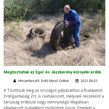
Megtisztultak az Eger és Jászberény környéki erdők
Hírszerkesztő: Erdő-Mező Online
2021.06.01.
A Tisztítsuk meg az országot pályázathoz a Budapesti
Erdőgazdaság Zrt. is csatlakozott, melynek részeként a
társaság erdészei nagy mennyiségű illegálisan
elhelyezett hulladékot gyűjtöttek össze. Emellett a