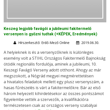
Keszeg legjobb favágói a jubileumi fakitermelő
versenyen is győzni tudtak (+KÉPEK, Eredmények)
Hírszerkesztő: Erdő-Mező Online
2019.06.30.
A helyieknek is és a versenyzőknek is különleges
esemény volt a STIHL Országos Fakitermelő Bajnokság
ötödik regionális fordulója, aminek a jubileumi, 10.
Keszegi Favágó Verseny adott otthont. Ahogy az már
megszokott, a Nógrád megyei megmérettetésen
a hivatalos feladatok mellett egy plusz versenyszám, a
hasas fűrészelés is várt a fakitermelőkre. Bár az első
három helyezett kihirdetésekor az összes pontszámot
figyelembe vették a szervezők, a kvalifikációra
természetesen csak az országos verseny szabályai