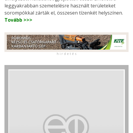
leggyakrabban szemetelésre használt területeket
sorompókkal zárták el, összesen tízenkét helyszínen.
Tovább >>>
h i r d e t é s