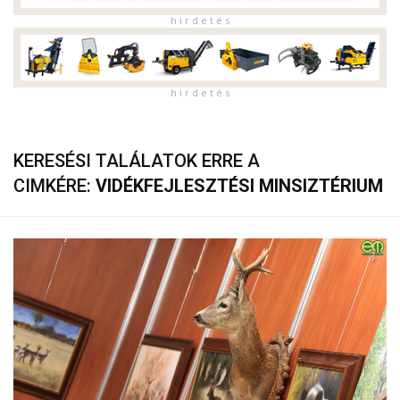
h i r d e t é s
h i r d e t é s
KERESÉSI TALÁLATOK ERRE A
CIMKÉRE:
VIDÉKFEJLESZTÉSI MINSIZTÉRIUM