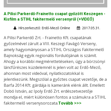
A Pilisi Parkerdő-Frainetto csapat győzött Keszegen -
Kisfilm a STIHL fakitermelő versenyről (+VIDEÓ)
Hírszerkesztő: Erdő-Mező Online
2017.05.31.
A Pilisi Parkerdő Zrt. - Frainetto Kft. csapatának
győzelmével zárult a VIII. Keszegi Favágó Verseny,
amely hagyományosan a STIHL Országos Fakitermelő
Bajnokság egyik regionális fordulójának is számít.
Ahogy a korábbi megmérettetéseken, úgy a börzsönyi
láncfűrészes küzdelemnél is jelen volt az Erdő-Mező,
ahonnan most videóval, nyilatkozatokkal is
jelentkezünk. Megszólal a győztes csapat vezetője, de a
Barfa 2014 Kft. gárdája is kameránk elénk állt. Emellett
Dobó István, az Ipoly Erdő Zrt. erdészetvezetője
mondja el, miért különösen fontos a számukra a STIHL
fakitermelő versenysorozata.
Tovább >>>