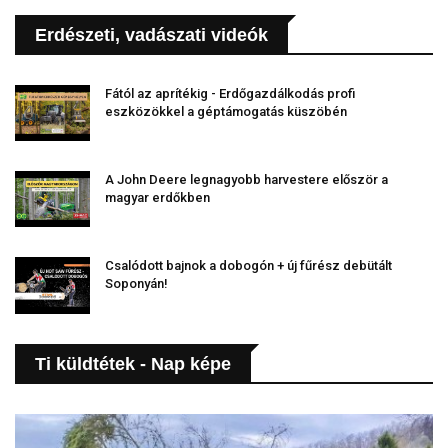
Erdészeti, vadászati videók
Fától az aprítékig - Erdőgazdálkodás profi
eszközökkel a géptámogatás küszöbén
A John Deere legnagyobb harvestere először a
magyar erdőkben
Csalódott bajnok a dobogón + új fűrész debütált
Soponyán!
Ti küldtétek - Nap képe