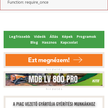
Function: require_once
Legfrissebb
Videók
Állás
Képek
Programok
Blog
Hasznos
Kapcsolat
h i r d e t é s
h i r d e t é s