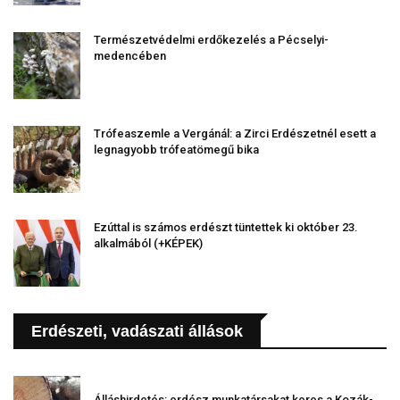
Természetvédelmi erdőkezelés a Pécselyi-
medencében
Trófeaszemle a Vergánál: a Zirci Erdészetnél esett a
legnagyobb trófeatömegű bika
Ezúttal is számos erdészt tüntettek ki október 23.
alkalmából (+KÉPEK)
Erdészeti, vadászati állások
Álláshirdetés: erdész munkatársakat keres a Kozák-