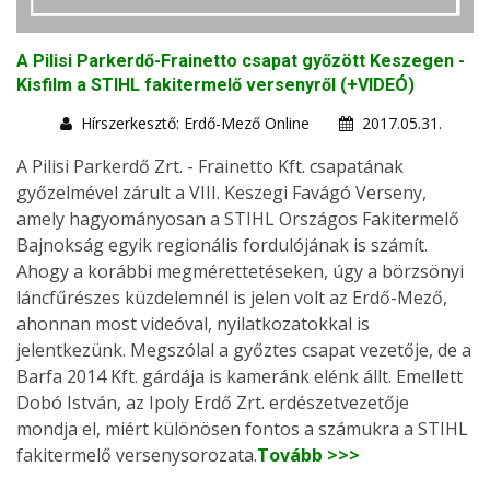
A Pilisi Parkerdő-Frainetto csapat győzött Keszegen -
Kisfilm a STIHL fakitermelő versenyről (+VIDEÓ)
Hírszerkesztő: Erdő-Mező Online
2017.05.31.
A Pilisi Parkerdő Zrt. - Frainetto Kft. csapatának
győzelmével zárult a VIII. Keszegi Favágó Verseny,
amely hagyományosan a STIHL Országos Fakitermelő
Bajnokság egyik regionális fordulójának is számít.
Ahogy a korábbi megmérettetéseken, úgy a börzsönyi
láncfűrészes küzdelemnél is jelen volt az Erdő-Mező,
ahonnan most videóval, nyilatkozatokkal is
jelentkezünk. Megszólal a győztes csapat vezetője, de a
Barfa 2014 Kft. gárdája is kameránk elénk állt. Emellett
Dobó István, az Ipoly Erdő Zrt. erdészetvezetője
mondja el, miért különösen fontos a számukra a STIHL
fakitermelő versenysorozata.
Tovább >>>