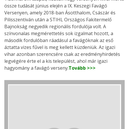
össze tudását június elején a IX. Keszegi Favágó
Versenyen, amely 2018-ban Ásotthalom, Császár és
Pilisszentiván után a STIHL Országos Fakitermelő
Bajnokság negyedik regionális fordulója volt. A
színvonalas megmérettetés sok izgalmat hozott, a
második fordulóban ráadásul a favágóknak az eső
áztatta vizes fűvel is meg kellett küzdeniük. Az igazi
vihar azonban szerencsére csak az eredményhirdetés
legvégére érte el a kis települést, ahol már igazi
hagyomány a favágó verseny.
Tovább >>>