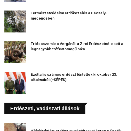
Természetvédelmi erdőkezelés a Pécselyi-
medencében
Trófeaszemle a Vergánál: a Zirci Erdészetnél esett a
legnagyobb trófeatömegű bika
Ezúttal is számos erdészt tüntettek ki október 23.
alkalmából (+KÉPEK)
Erdészeti, vadászati állások
Álláshirdetés: erdész munkatársakat keres a Kozák-