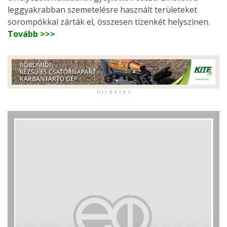
leggyakrabban szemetelésre használt területeket
sorompókkal zárták el, összesen tízenkét helyszínen.
Tovább >>>
h i r d e t é s