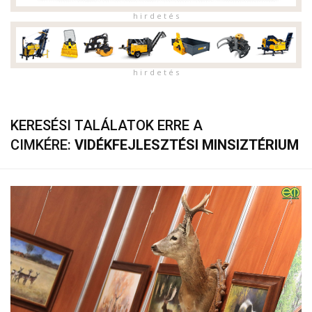
h i r d e t é s
h i r d e t é s
KERESÉSI TALÁLATOK ERRE A
CIMKÉRE:
VIDÉKFEJLESZTÉSI MINSIZTÉRIUM