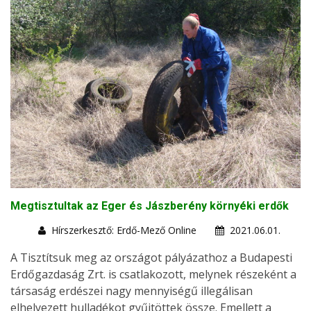
Megtisztultak az Eger és Jászberény környéki erdők
Hírszerkesztő: Erdő-Mező Online
2021.06.01.
A Tisztítsuk meg az országot pályázathoz a Budapesti
Erdőgazdaság Zrt. is csatlakozott, melynek részeként a
társaság erdészei nagy mennyiségű illegálisan
elhelyezett hulladékot gyűjtöttek össze. Emellett a