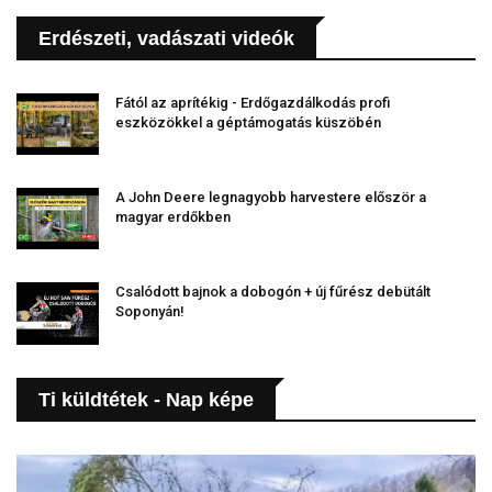
Erdészeti, vadászati videók
Fától az aprítékig - Erdőgazdálkodás profi
eszközökkel a géptámogatás küszöbén
A John Deere legnagyobb harvestere először a
magyar erdőkben
Csalódott bajnok a dobogón + új fűrész debütált
Soponyán!
Ti küldtétek - Nap képe