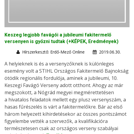
Keszeg legjobb favágói a jubileumi fakitermelő
versenyen is győzni tudtak (+KÉPEK, Eredmények)
Hírszerkesztő: Erdő-Mező Online
2019.06.30.
A helyieknek is és a versenyzőknek is különleges
esemény volt a STIHL Országos Fakitermelő Bajnokság
ötödik regionális fordulója, aminek a jubileumi, 10.
Keszegi Favágó Verseny adott otthont. Ahogy az már
megszokott, a Nógrád megyei megmérettetésen
a hivatalos feladatok mellett egy plusz versenyszám, a
hasas fűrészelés is várt a fakitermelőkre. Bár az első
három helyezett kihirdetésekor az összes pontszámot
figyelembe vették a szervezők, a kvalifikációra
természetesen csak az országos verseny szabályai