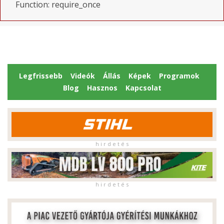
Function: require_once
Legfrissebb
Videók
Állás
Képek
Programok
Blog
Hasznos
Kapcsolat
h i r d e t é s
h i r d e t é s