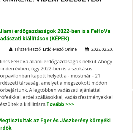
Állami erdőgazdaságok 2022-ben is a FeHoVa
adászati kiállításon (KÉPEK)
Hírszerkesztő: Erdő-Mező Online
2022.02.20.
incs FeHoVa állami erdőgazdaságok nélkül. Ahogy
inden évben, úgy 2022-ben is a szokásos
örpavilonban kapott helyett a - mostmár - 21
rdészeti társaság, amelyet a megszokott módon
örbejártunk. A legtöbben vadászati ajánlattal,
rófeákkal, erdei szállásokkal, vadászfestményekkel
észültek a kiállításra.
Tovább >>>
egtisztultak az Eger és Jászberény környéki
erdők