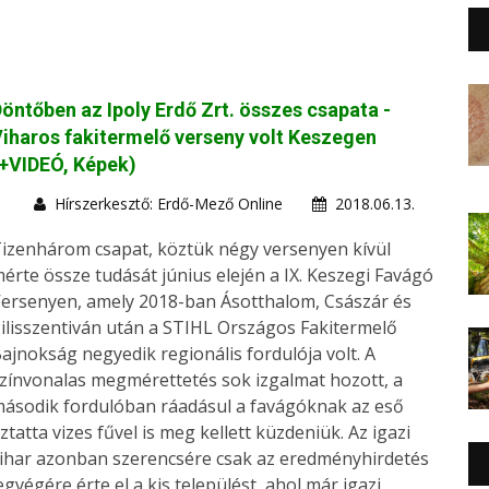
öntőben az Ipoly Erdő Zrt. összes csapata -
iharos fakitermelő verseny volt Keszegen
+VIDEÓ, Képek)
Hírszerkesztő: Erdő-Mező Online
2018.06.13.
izenhárom csapat, köztük négy versenyen kívül
érte össze tudását június elején a IX. Keszegi Favágó
ersenyen, amely 2018-ban Ásotthalom, Császár és
ilisszentiván után a STIHL Országos Fakitermelő
ajnokság negyedik regionális fordulója volt. A
zínvonalas megmérettetés sok izgalmat hozott, a
ásodik fordulóban ráadásul a favágóknak az eső
ztatta vizes fűvel is meg kellett küzdeniük. Az igazi
ihar azonban szerencsére csak az eredményhirdetés
egvégére érte el a kis települést, ahol már igazi