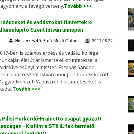
agyomány a favágó verseny.
Tovább >>>
rdészeket és vadászokat tüntettek ki
llamalapító Szent István ünnepén
Hírszerkesztő: Erdő-Mező Online
2017.08.22.
017-ben is számos erdész és vadász kolléga
unkáját, életútját ismerte el kitüntetéssel a
öldművelésügyi miniszter. Fazekas Sándor
llamalapító Szent István ünnepén többek között a
agyar Nemzeti Vadászrend kitüntetéseket is
tadta.
Tovább >>>
 Pilisi Parkerdő-Frainetto csapat győzött
eszegen - Kisfilm a STIHL fakitermelő
ersenyről (+VIDEÓ)