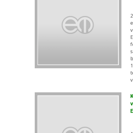
2
e
v
E
f
s
b
1
t
v
K
v