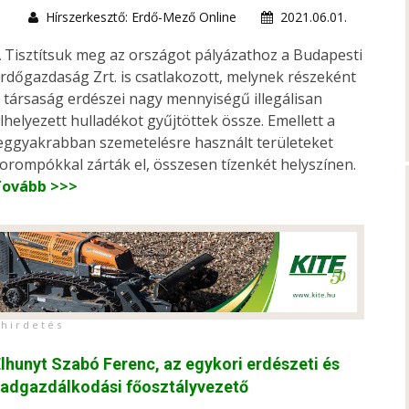
Hírszerkesztő: Erdő-Mező Online
2021.06.01.
 Tisztítsuk meg az országot pályázathoz a Budapesti
rdőgazdaság Zrt. is csatlakozott, melynek részeként
 társaság erdészei nagy mennyiségű illegálisan
lhelyezett hulladékot gyűjtöttek össze. Emellett a
eggyakrabban szemetelésre használt területeket
orompókkal zárták el, összesen tízenkét helyszínen.
Tovább >>>
h i r d e t é s
lhunyt Szabó Ferenc, az egykori erdészeti és
vadgazdálkodási főosztályvezető