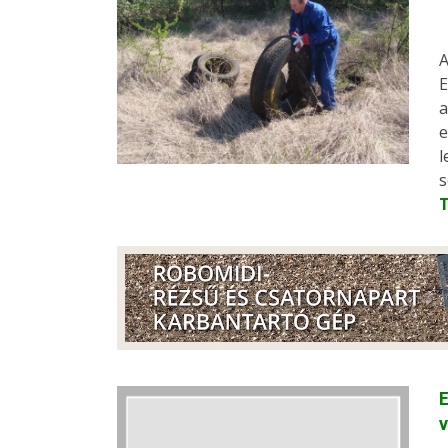
A
E
a
e
l
s
E