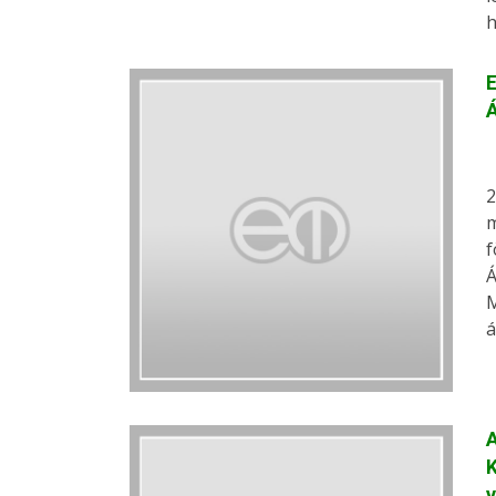
h
E
Á
2
m
f
Á
M
á
A
K
v