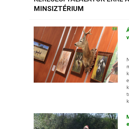
MINSIZTÉRIUM
v
N
m
k
e
k
t
k
M