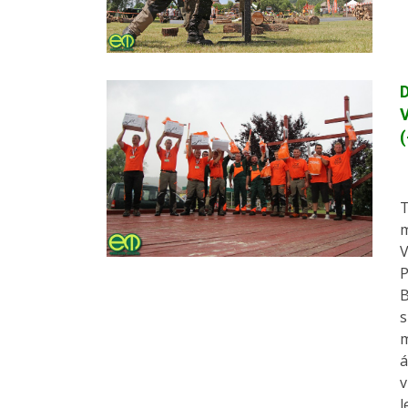
D
V
(
T
m
V
P
B
s
m
á
v
l