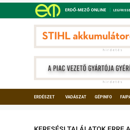
ERDŐ-MEZŐ ONLINE
LEGFRISS
h i r d e t é s
h i r d e t é s
ERDÉSZET
VADÁSZAT
GÉPINFO
FAIP
OLVASNIVALÓ
KERESÉSI TALÁLATOK ERRE 