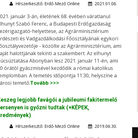
Hírszerkesztő: Erdő-Mező Online
2021.01.06.
021. január 3-án, életének 68. évében váratlanul
lhunyt Szabó Ferenc, a Budapesti Erdőgazdaság
ezérigazgató-helyettese, az Agrárminisztérium
rdészeti és Vadgazdálkodási Főosztályának egykori
őosztályvezetője - közölte az Agrárminisztérium, ami
aját halottjának tekinti a szakembert. Az elhunyt
úcsúztatása Abonyban lesz 2021. január 11-én, ami
0 órától gyászmisével kezdődik a római katolikus
emplomban. A temetés időpontja 11:30, helyszíne a
árosi temető.
Tovább >>>
eszeg legjobb favágói a jubileumi fakitermelő
ersenyen is győzni tudtak (+KÉPEK,
Eredmények)
Hírszerkesztő: Erdő-Mező Online
2019.06.30.