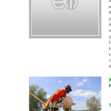
A
e
B
j
A
m
p
f
k
v
c
é
X
F