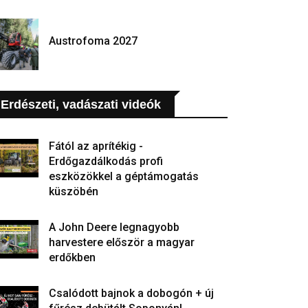
Austrofoma 2027
Erdészeti, vadászati videók
Fától az aprítékig -
Erdőgazdálkodás profi
eszközökkel a géptámogatás
küszöbén
A John Deere legnagyobb
harvestere először a magyar
erdőkben
Csalódott bajnok a dobogón + új