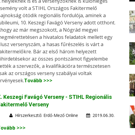
 helyieknek is és a versenyzőknek is különleges
semény volt a STIHL Országos Fakitermelő
ajnokság ötödik regionális fordulója, aminek a
ubileumi, 10. Keszegi Favágó Verseny adott otthont.
hogy az már megszokott, a Nógrád megyei
egmérettetésen a hivatalos feladatok mellett egy
lusz versenyszám, a hasas fűrészelés is várt a
akitermelőkre. Bár az első három helyezett
ihirdetésekor az összes pontszámot figyelembe
ették a szervezők, a kvalifikációra természetesen
sak az országos verseny szabályai voltak
rvényesek.
Tovább >>>
. Keszegi Favágó Verseny - STIHL Regionális
akitermelő Verseny
Hírszerkesztő: Erdő-Mező Online
2019.06.30.
Tovább >>>