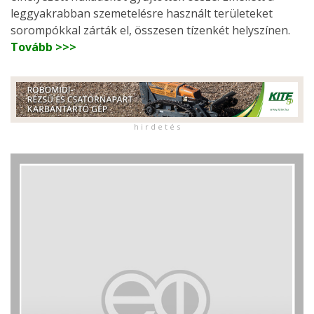
leggyakrabban szemetelésre használt területeket
sorompókkal zárták el, összesen tízenkét helyszínen.
Tovább >>>
h i r d e t é s