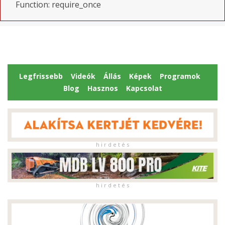
Function: require_once
Legfrissebb
Videók
Állás
Képek
Programok
Blog
Hasznos
Kapcsolat
h i r d e t é s
h i r d e t é s