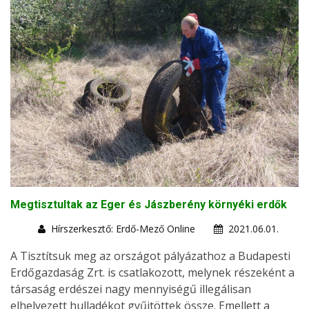
Megtisztultak az Eger és Jászberény környéki erdők
Hírszerkesztő: Erdő-Mező Online
2021.06.01.
A Tisztítsuk meg az országot pályázathoz a Budapesti
Erdőgazdaság Zrt. is csatlakozott, melynek részeként a
társaság erdészei nagy mennyiségű illegálisan
elhelyezett hulladékot gyűjtöttek össze. Emellett a