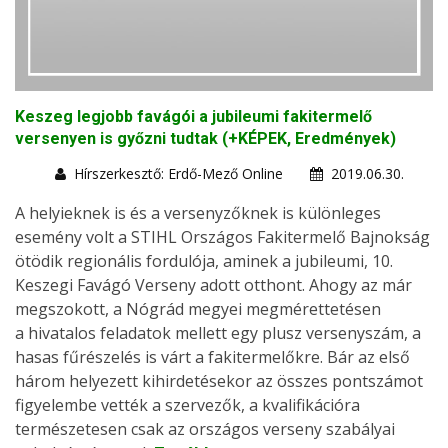
Keszeg legjobb favágói a jubileumi fakitermelő
versenyen is győzni tudtak (+KÉPEK, Eredmények)
Hírszerkesztő: Erdő-Mező Online
2019.06.30.
A helyieknek is és a versenyzőknek is különleges
esemény volt a STIHL Országos Fakitermelő Bajnokság
ötödik regionális fordulója, aminek a jubileumi, 10.
Keszegi Favágó Verseny adott otthont. Ahogy az már
megszokott, a Nógrád megyei megmérettetésen
a hivatalos feladatok mellett egy plusz versenyszám, a
hasas fűrészelés is várt a fakitermelőkre. Bár az első
három helyezett kihirdetésekor az összes pontszámot
figyelembe vették a szervezők, a kvalifikációra
természetesen csak az országos verseny szabályai