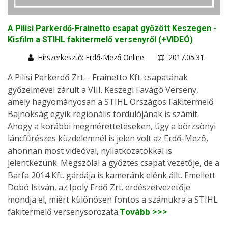
A Pilisi Parkerdő-Frainetto csapat győzött Keszegen -
Kisfilm a STIHL fakitermelő versenyről (+VIDEÓ)
Hírszerkesztő: Erdő-Mező Online
2017.05.31.
A Pilisi Parkerdő Zrt. - Frainetto Kft. csapatának
győzelmével zárult a VIII. Keszegi Favágó Verseny,
amely hagyományosan a STIHL Országos Fakitermelő
Bajnokság egyik regionális fordulójának is számít.
Ahogy a korábbi megmérettetéseken, úgy a börzsönyi
láncfűrészes küzdelemnél is jelen volt az Erdő-Mező,
ahonnan most videóval, nyilatkozatokkal is
jelentkezünk. Megszólal a győztes csapat vezetője, de a
Barfa 2014 Kft. gárdája is kameránk elénk állt. Emellett
Dobó István, az Ipoly Erdő Zrt. erdészetvezetője
mondja el, miért különösen fontos a számukra a STIHL
fakitermelő versenysorozata.
Tovább >>>