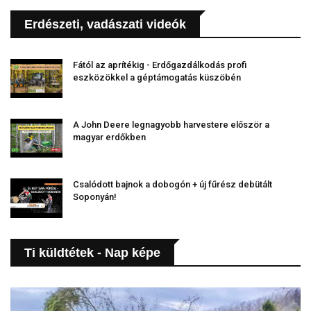
Erdészeti, vadászati videók
Fától az aprítékig - Erdőgazdálkodás profi
eszközökkel a géptámogatás küszöbén
A John Deere legnagyobb harvestere először a
magyar erdőkben
Csalódott bajnok a dobogón + új fűrész debütált
Soponyán!
Ti küldtétek - Nap képe