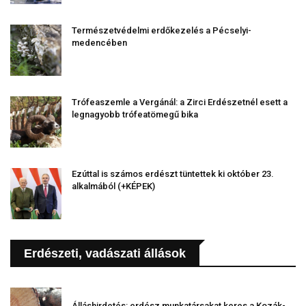
Természetvédelmi erdőkezelés a Pécselyi-
medencében
Trófeaszemle a Vergánál: a Zirci Erdészetnél esett a
legnagyobb trófeatömegű bika
Ezúttal is számos erdészt tüntettek ki október 23.
alkalmából (+KÉPEK)
Erdészeti, vadászati állások
Álláshirdetés: erdész munkatársakat keres a Kozák-