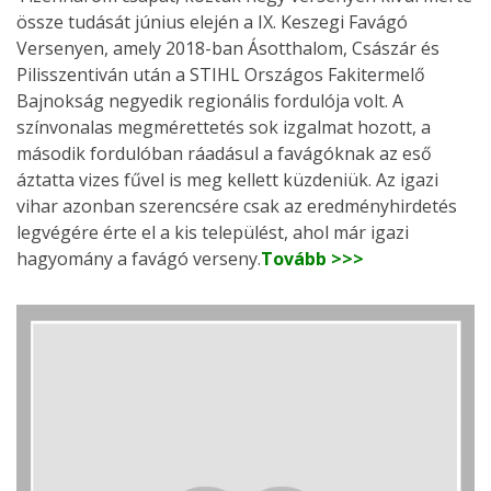
össze tudását június elején a IX. Keszegi Favágó
Versenyen, amely 2018-ban Ásotthalom, Császár és
Pilisszentiván után a STIHL Országos Fakitermelő
Bajnokság negyedik regionális fordulója volt. A
színvonalas megmérettetés sok izgalmat hozott, a
második fordulóban ráadásul a favágóknak az eső
áztatta vizes fűvel is meg kellett küzdeniük. Az igazi
vihar azonban szerencsére csak az eredményhirdetés
legvégére érte el a kis települést, ahol már igazi
hagyomány a favágó verseny.
Tovább >>>