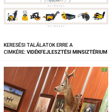
h i r d e t é s
h i r d e t é s
KERESÉSI TALÁLATOK ERRE A
CIMKÉRE:
VIDÉKFEJLESZTÉSI MINSIZTÉRIUM