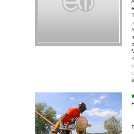
A
e
B
j
A
m
p
f
k
v
c
é
X
F