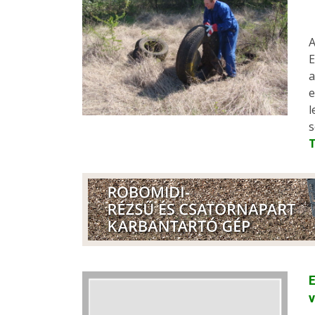
A
E
a
e
l
s
E