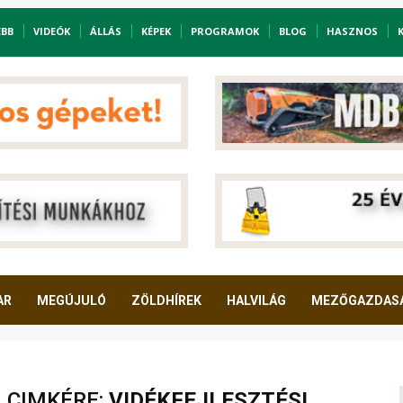
EBB
VIDEÓK
ÁLLÁS
KÉPEK
PROGRAMOK
BLOG
HASZNOS
AR
MEGÚJULÓ
ZÖLDHÍREK
HALVILÁG
MEZŐGAZDAS
A CIMKÉRE:
VIDÉKFEJLESZTÉSI