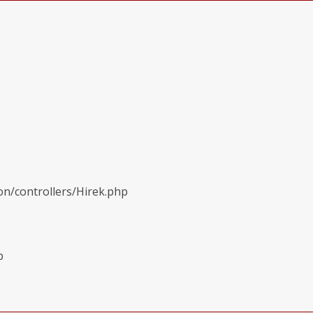
on/controllers/Hirek.php
p