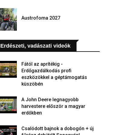
Austrofoma 2027
Erdészeti, vadászati videók
Fától az aprítékig -
Erdőgazdálkodás profi
eszközökkel a géptámogatás
küszöbén
A John Deere legnagyobb
harvestere először a magyar
erdőkben
Csalódott bajnok a dobogón + új