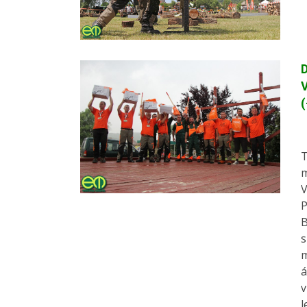
D
V
(
T
m
V
P
B
s
m
á
v
l