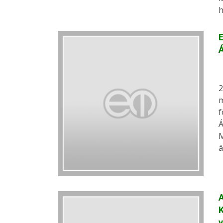
h
E
Á
2
m
f
Á
M
á
A
K
v