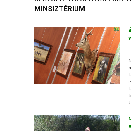
MINSIZTÉRIUM
v
N
m
k
e
k
t
k
M