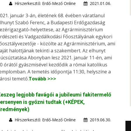
Hírszerkesztő: Erdő-Mező Online
2021.01.06.
021. január 3-án, életének 68. évében váratlanul
lhunyt Szabó Ferenc, a Budapesti Erdőgazdaság
ezérigazgató-helyettese, az Agrárminisztérium
rdészeti és Vadgazdálkodási Főosztályának egykori
őosztályvezetője - közölte az Agrárminisztérium, ami
aját halottjának tekinti a szakembert. Az elhunyt
úcsúztatása Abonyban lesz 2021. január 11-én, ami
0 órától gyászmisével kezdődik a római katolikus
emplomban. A temetés időpontja 11:30, helyszíne a
árosi temető.
Tovább >>>
eszeg legjobb favágói a jubileumi fakitermelő
ersenyen is győzni tudtak (+KÉPEK,
Eredmények)
Hírszerkesztő: Erdő-Mező Online
2019.06.30.