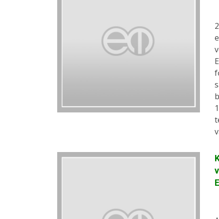
2
e
v
E
f
s
b
1
t
v
K
v