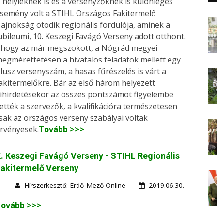
 helyieknek is és a versenyzőknek is különleges
semény volt a STIHL Országos Fakitermelő
ajnokság ötödik regionális fordulója, aminek a
ubileumi, 10. Keszegi Favágó Verseny adott otthont.
hogy az már megszokott, a Nógrád megyei
egmérettetésen a hivatalos feladatok mellett egy
lusz versenyszám, a hasas fűrészelés is várt a
akitermelőkre. Bár az első három helyezett
ihirdetésekor az összes pontszámot figyelembe
ették a szervezők, a kvalifikációra természetesen
sak az országos verseny szabályai voltak
rvényesek.
Tovább >>>
. Keszegi Favágó Verseny - STIHL Regionális
akitermelő Verseny
Hírszerkesztő: Erdő-Mező Online
2019.06.30.
Tovább >>>