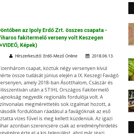
öntőben az Ipoly Erdő Zrt. összes csapata -
iharos fakitermelő verseny volt Keszegen
+VIDEÓ, Képek)
Hírszerkesztő: Erdő-Mező Online
2018.06.13.
izenhárom csapat, köztük négy versenyen kívül
érte össze tudását június elején a IX. Keszegi Favágó
ersenyen, amely 2018-ban Ásotthalom, Császár és
ilisszentiván után a STIHL Országos Fakitermelő
ajnokság negyedik regionális fordulója volt. A
zínvonalas megmérettetés sok izgalmat hozott, a
ásodik fordulóban ráadásul a favágóknak az eső
ztatta vizes fűvel is meg kellett küzdeniük. Az igazi
ihar azonban szerencsére csak az eredményhirdetés
egvégére érte el a kis települést, ahol már igazi