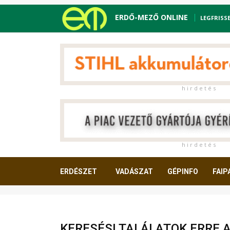
ERDŐ-MEZŐ ONLINE
LEGFRISS
h i r d e t é s
h i r d e t é s
ERDÉSZET
VADÁSZAT
GÉPINFO
FAIP
OLVASNIVALÓ
KERESÉSI TALÁLATOK ERRE 