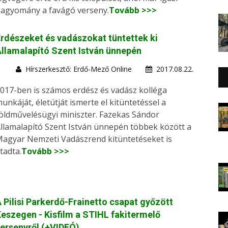
agyomány a favágó verseny.
Tovább >>>
rdészeket és vadászokat tüntettek ki
llamalapító Szent István ünnepén
Hírszerkesztő: Erdő-Mező Online
2017.08.22.
017-ben is számos erdész és vadász kolléga
unkáját, életútját ismerte el kitüntetéssel a
öldművelésügyi miniszter. Fazekas Sándor
llamalapító Szent István ünnepén többek között a
agyar Nemzeti Vadászrend kitüntetéseket is
tadta.
Tovább >>>
 Pilisi Parkerdő-Frainetto csapat győzött
eszegen - Kisfilm a STIHL fakitermelő
ersenyről (+VIDEÓ)