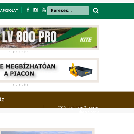
KAPCSOLAT
h i r d e t é s
h i r d e t é s
ÁG
2026. augusztus 7. péntek,
Ibolya
napja