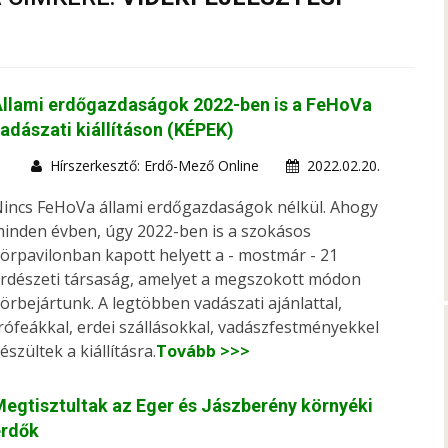
Állami erdőgazdaságok 2022-ben is a FeHoVa
adászati kiállításon (KÉPEK)
Hírszerkesztő: Erdő-Mező Online
2022.02.20.
incs FeHoVa állami erdőgazdaságok nélkül. Ahogy
inden évben, úgy 2022-ben is a szokásos
örpavilonban kapott helyett a - mostmár - 21
rdészeti társaság, amelyet a megszokott módon
örbejártunk. A legtöbben vadászati ajánlattal,
rófeákkal, erdei szállásokkal, vadászfestményekkel
észültek a kiállításra.
Tovább >>>
egtisztultak az Eger és Jászberény környéki
erdők