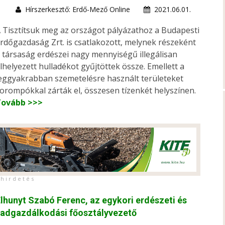
Hírszerkesztő: Erdő-Mező Online
2021.06.01.
 Tisztítsuk meg az országot pályázathoz a Budapesti
rdőgazdaság Zrt. is csatlakozott, melynek részeként
 társaság erdészei nagy mennyiségű illegálisan
lhelyezett hulladékot gyűjtöttek össze. Emellett a
eggyakrabban szemetelésre használt területeket
orompókkal zárták el, összesen tízenkét helyszínen.
Tovább >>>
h i r d e t é s
lhunyt Szabó Ferenc, az egykori erdészeti és
vadgazdálkodási főosztályvezető