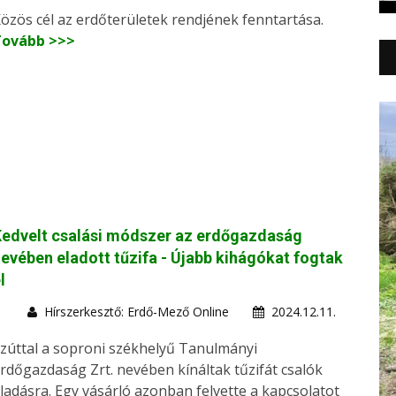
özös cél az erdőterületek rendjének fenntartása.
Tovább >>>
edvelt csalási módszer az erdőgazdaság
evében eladott tűzifa - Újabb kihágókat fogtak
l
Hírszerkesztő: Erdő-Mező Online
2024.12.11.
zúttal a soproni székhelyű Tanulmányi
rdőgazdaság Zrt. nevében kínáltak tűzifát csalók
ladásra. Egy vásárló azonban felvette a kapcsolatot