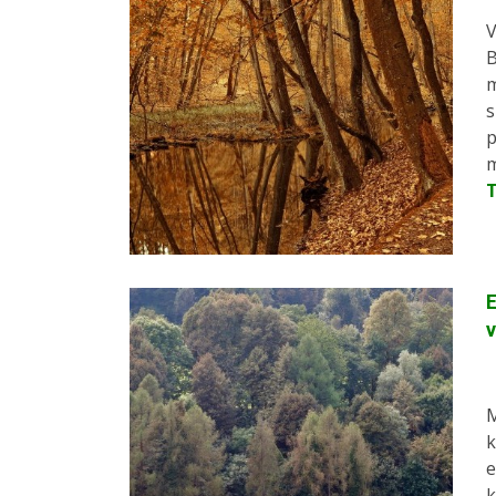
V
B
m
s
p
m
E
v
M
k
e
k