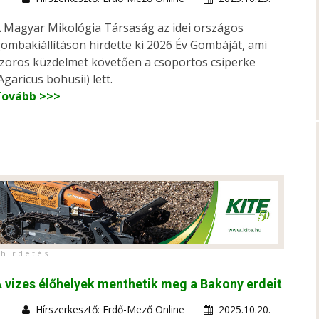
 Magyar Mikológia Társaság az idei országos
ombakiállításon hirdette ki 2026 Év Gombáját, ami
zoros küzdelmet követően a csoportos csiperke
Agaricus bohusii) lett.
Tovább >>>
h i r d e t é s
 vizes élőhelyek menthetik meg a Bakony erdeit
Hírszerkesztő: Erdő-Mező Online
2025.10.20.