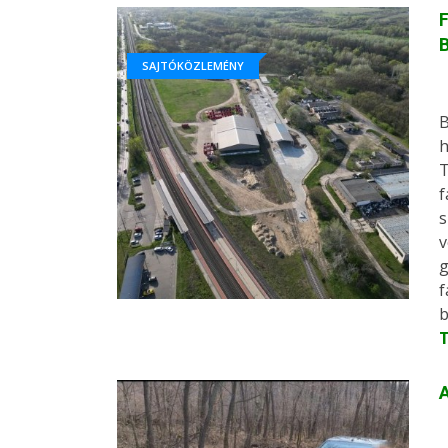
F
SAJTÓKÖZLEMÉNY
B
h
T
f
s
v
g
f
b
A