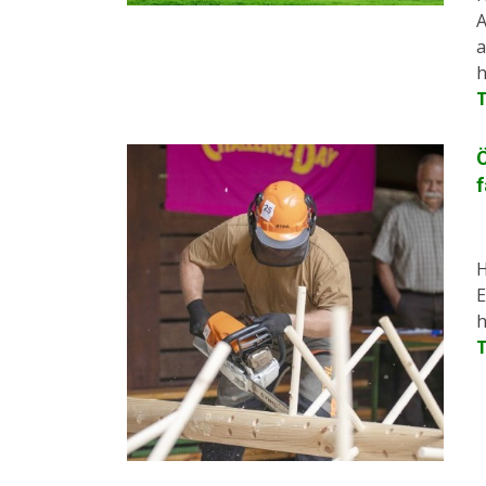
A
a
h
f
H
E
h