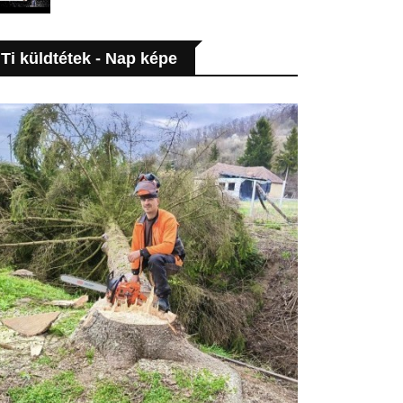
Ti küldtétek - Nap képe