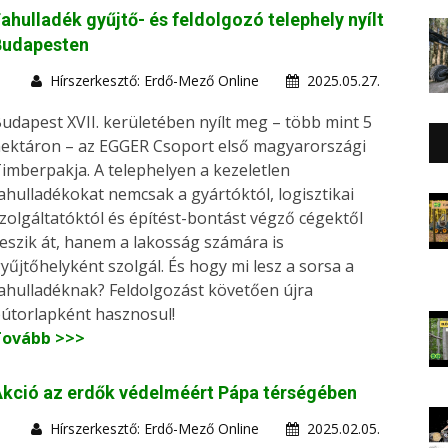
ahulladék gyűjtő- és feldolgozó telephely nyílt
Budapesten
Hírszerkesztő: Erdő-Mező Online
2025.05.27.
udapest XVII. kerületében nyílt meg – több mint 5
ektáron – az EGGER Csoport első magyarországi
imberpakja. A telephelyen a kezeletlen
ahulladékokat nemcsak a gyártóktól, logisztikai
zolgáltatóktól és építést-bontást végző cégektől
eszik át, hanem a lakosság számára is
yűjtőhelyként szolgál. És hogy mi lesz a sorsa a
ahulladéknak? Feldolgozást követően újra
útorlapként hasznosul!
Tovább >>>
kció az erdők védelméért Pápa térségében
Hírszerkesztő: Erdő-Mező Online
2025.02.05.