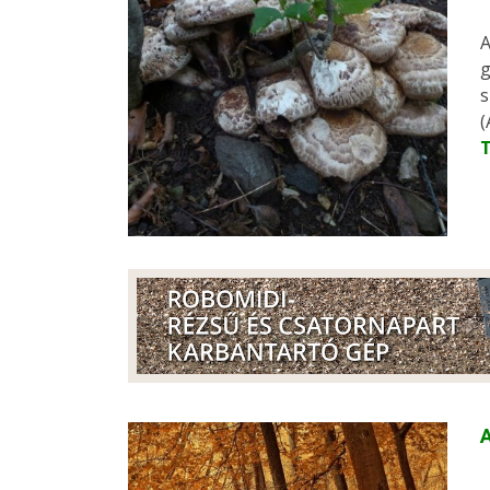
A
g
s
(
A