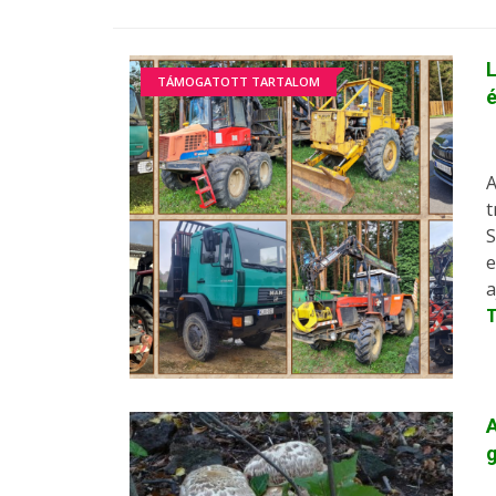
L
TÁMOGATOTT TARTALOM
é
A
t
S
e
a
A