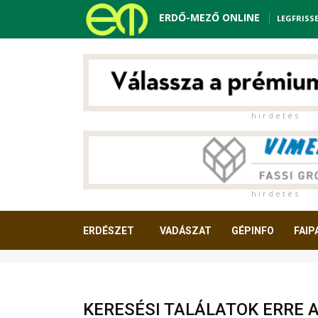
ERDŐ-MEZŐ ONLINE
LEGFRISS
h i r d e t é s
h i r d e t é s
ERDÉSZET
VADÁSZAT
GÉPINFO
FAIP
OLVASNIVALÓ
KERESÉSI TALÁLATOK ERRE 