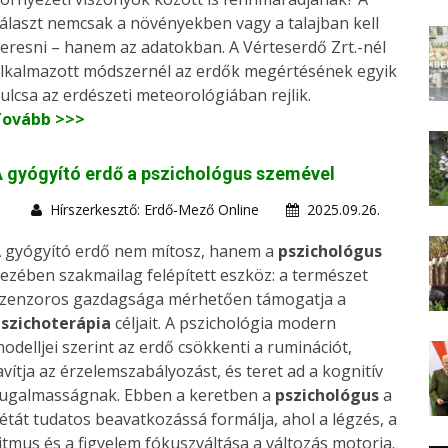
álaszt nemcsak a növényekben vagy a talajban kell
eresni – hanem az adatokban. A Vérteserdő Zrt.-nél
lkalmazott módszernél az erdők megértésének egyik
ulcsa az erdészeti meteorológiában rejlik.
Tovább >>>
 gyógyító erdő a pszichológus szemével
Hírszerkesztő: Erdő-Mező Online
2025.09.26.
 gyógyító erdő nem mítosz, hanem a
pszichológus
ezében szakmailag felépített eszköz: a természet
zenzoros gazdagsága mérhetően támogatja a
szichoterápia
céljait. A pszichológia modern
odelljei szerint az erdő csökkenti a ruminációt,
avítja az érzelemszabályozást, és teret ad a kognitív
ugalmasságnak. Ebben a keretben a
pszichológus
a
étát tudatos beavatkozássá formálja, ahol a légzés, a
itmus és a figyelem fókuszváltása a változás motorja.