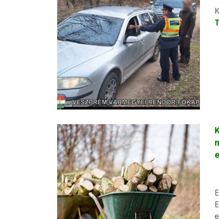
K
K
n
e
E
E
e