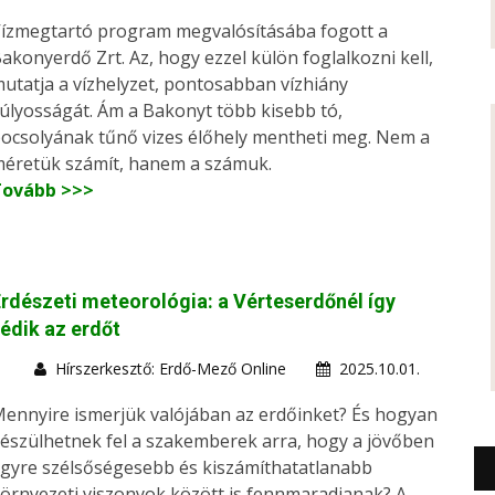
ízmegtartó program megvalósításába fogott a
akonyerdő Zrt. Az, hogy ezzel külön foglalkozni kell,
utatja a vízhelyzet, pontosabban vízhiány
úlyosságát. Ám a Bakonyt több kisebb tó,
ocsolyának tűnő vizes élőhely mentheti meg. Nem a
éretük számít, hanem a számuk.
Tovább >>>
rdészeti meteorológia: a Vérteserdőnél így
édik az erdőt
Hírszerkesztő: Erdő-Mező Online
2025.10.01.
ennyire ismerjük valójában az erdőinket? És hogyan
észülhetnek fel a szakemberek arra, hogy a jövőben
gyre szélsőségesebb és kiszámíthatatlanabb
örnyezeti viszonyok között is fennmaradjanak? A