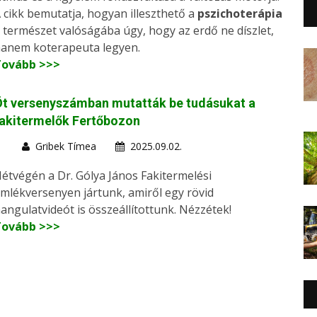
 cikk bemutatja, hogyan illeszthető a
pszichoterápia
 természet valóságába úgy, hogy az erdő ne díszlet,
anem koterapeuta legyen.
Tovább >>>
Öt versenyszámban mutatták be tudásukat a
akitermelők Fertőbozon
Gribek Tímea
2025.09.02.
étvégén a Dr. Gólya János Fakitermelési
mlékversenyen jártunk, amiről egy rövid
angulatvideót is összeállítottunk. Nézzétek!
Tovább >>>