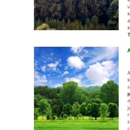
v
k
a
k
A
A
k
s
p
m
j
r
s
r