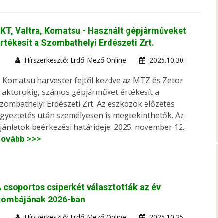
KT, Valtra, Komatsu - Használt gépjárműveket
rtékesít a Szombathelyi Erdészeti Zrt.
Hírszerkesztő: Erdő-Mező Online
2025.10.30.
 Komatsu harvester fejtől kezdve az MTZ és Zetor
raktorokig, számos gépjárművet értékesít a
zombathelyi Erdészeti Zrt. Az eszközök előzetes
gyeztetés után személyesen is megtekinthetők. Az
jánlatok beérkezési határideje: 2025. november 12.
Tovább >>>
 csoportos csiperkét választották az év
gombájának 2026-ban
Hírszerkesztő: Erdő-Mező Online
2025.10.25.