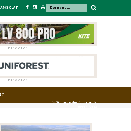
KAPCSOLAT
h i r d e t é s
h i r d e t é s
ÁG
2026. augusztus 6. csütörtök,
Berta
napja