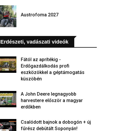
Austrofoma 2027
Erdészeti, vadászati videók
Fától az aprítékig -
Erdőgazdálkodás profi
eszközökkel a géptámogatás
küszöbén
A John Deere legnagyobb
harvestere először a magyar
erdőkben
Csalódott bajnok a dobogón + új
fűrész debütált Soponyán!